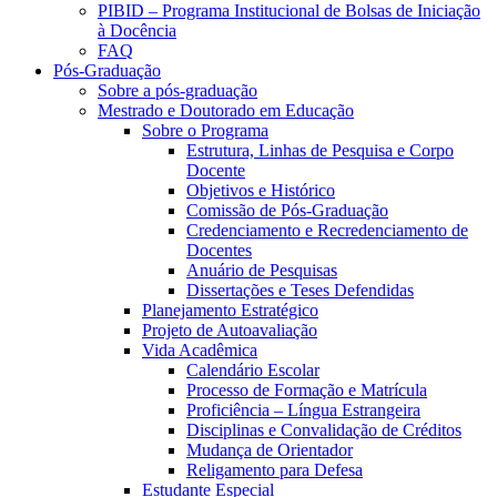
PIBID – Programa Institucional de Bolsas de Iniciação
à Docência
FAQ
Pós-Graduação
Sobre a pós-graduação
Mestrado e Doutorado em Educação
Sobre o Programa
Estrutura, Linhas de Pesquisa e Corpo
Docente
Objetivos e Histórico
Comissão de Pós-Graduação
Credenciamento e Recredenciamento de
Docentes
Anuário de Pesquisas
Dissertações e Teses Defendidas
Planejamento Estratégico
Projeto de Autoavaliação
Vida Acadêmica
Calendário Escolar
Processo de Formação e Matrícula
Proficiência – Língua Estrangeira
Disciplinas e Convalidação de Créditos
Mudança de Orientador
Religamento para Defesa
Estudante Especial