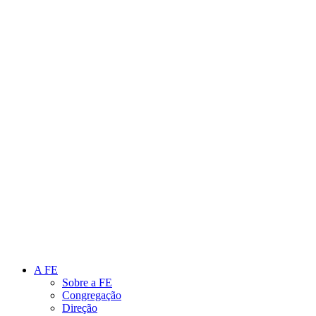
Link para o Instagram
Link para o Youtube
A FE
Sobre a FE
Congregação
Direção