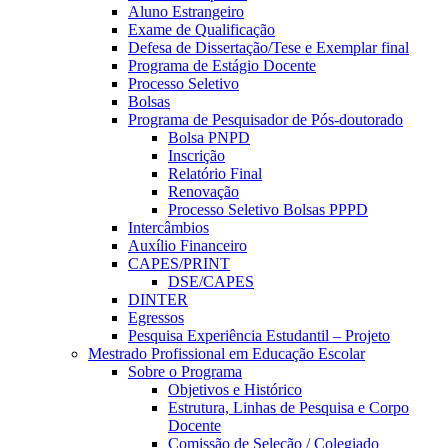
Aluno Estrangeiro
Exame de Qualificação
Defesa de Dissertação/Tese e Exemplar final
Programa de Estágio Docente
Processo Seletivo
Bolsas
Programa de Pesquisador de Pós-doutorado
Bolsa PNPD
Inscrição
Relatório Final
Renovação
Processo Seletivo Bolsas PPPD
Intercâmbios
Auxílio Financeiro
CAPES/PRINT
DSE/CAPES
DINTER
Egressos
Pesquisa Experiência Estudantil – Projeto
Mestrado Profissional em Educação Escolar
Sobre o Programa
Objetivos e Histórico
Estrutura, Linhas de Pesquisa e Corpo
Docente
Comissão de Seleção / Colegiado