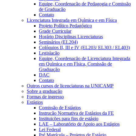
Equipe, Coordenação de Pedagogia e Comissão
de Graduação
Contato
Licenciatura Integrada em Química e em Física
Projeto Político Pedagógico
Grade Curricular
Horário Disciplinas Licenciaturas
Seminários (EL204)
Colóquios II, III e IV (EL203/ EL303 / EL403)
Legislação
Equipe, Coordenação de Licenciatura Integrada
em Química e em Física, Comissão de
Graduação
DAC
Contato
Outros cursos de licenciaturas na UNICAMP
Sobre a graduação
Formas de ingresso
Estágios
Comissão de Estágios
Instrução Normativa de Estágios da FE
Instituições para fins de estágio
LAE – Laboratório de Apoio aos Estágios
Lei Federal
Pré Matrícula – Projetos de Estágio