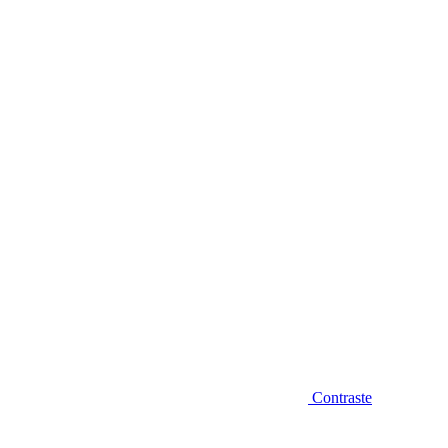
Diminuir fonte
Contraste