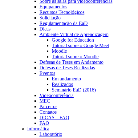
Sobre as salas para videoconferências
Equipamentos
Recursos Tecnológicos
Solicitação
Regulamentação da EaD
Dicas
Ambiente Virtual de Aprendizagem
Google for Education
Tutorial sobre o Google Meet
Moodle
Tutorial sobre o Moodle
Defesas de Teses em Andamento
Defesas de Teses Realizadas
Eventos
Em andamento
Realizados
Seminário EaD (2016)
Videoconferência
MEC
Parceiros
Contatos
DICAS – FAQ
FAQ
Informática
Laboratório