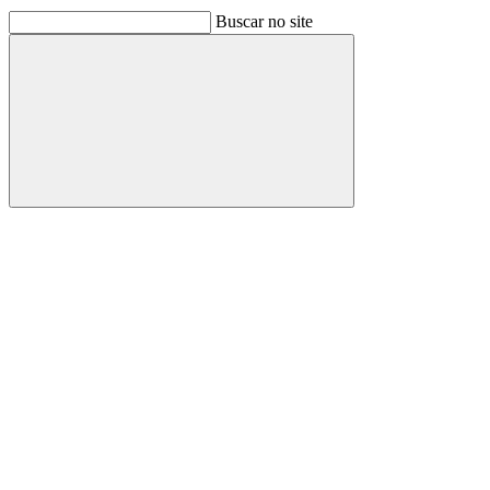
Buscar no site
Buscar
Link para o Facebook
Link para o Linkedin