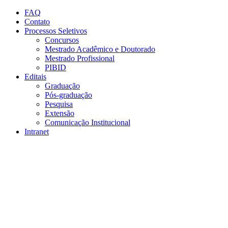
Conteúdo principal
Menu principal
Rodapé
FAQ
Contato
Processos Seletivos
Concursos
Mestrado Acadêmico e Doutorado
Mestrado Profissional
PIBID
Editais
Graduação
Pós-graduação
Pesquisa
Extensão
Comunicação Institucional
Intranet
Aumentar fonte
Diminuir fonte