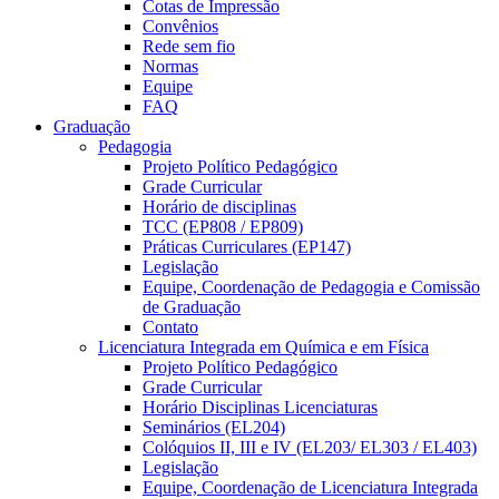
Cotas de Impressão
Convênios
Rede sem fio
Normas
Equipe
FAQ
Graduação
Pedagogia
Projeto Político Pedagógico
Grade Curricular
Horário de disciplinas
TCC (EP808 / EP809)
Práticas Curriculares (EP147)
Legislação
Equipe, Coordenação de Pedagogia e Comissão
de Graduação
Contato
Licenciatura Integrada em Química e em Física
Projeto Político Pedagógico
Grade Curricular
Horário Disciplinas Licenciaturas
Seminários (EL204)
Colóquios II, III e IV (EL203/ EL303 / EL403)
Legislação
Equipe, Coordenação de Licenciatura Integrada