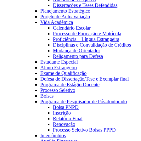
Dissertações e Teses Defendidas
Planejamento Estratégico
Projeto de Autoavaliação
Vida Acadêmica
Calendário Escolar
Processo de Formação e Matrícula
Proficiência – Língua Estrangeira
Disciplinas e Convalidação de Créditos
Mudança de Orientador
Religamento para Defesa
Estudante Especial
Aluno Estrangeiro
Exame de Qualificação
Defesa de Dissertação/Tese e Exemplar final
Programa de Estágio Docente
Processo Seletivo
Bolsas
Programa de Pesquisador de Pós-doutorado
Bolsa PNPD
Inscrição
Relatório Final
Renovação
Processo Seletivo Bolsas PPPD
Intercâmbios