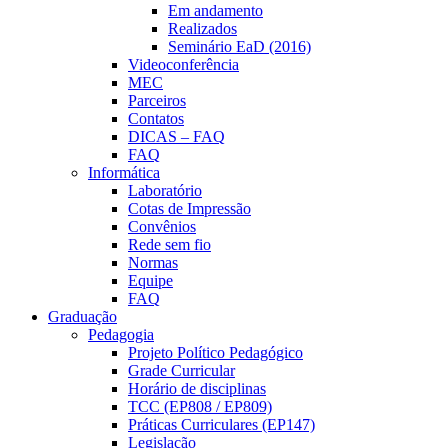
Em andamento
Realizados
Seminário EaD (2016)
Videoconferência
MEC
Parceiros
Contatos
DICAS – FAQ
FAQ
Informática
Laboratório
Cotas de Impressão
Convênios
Rede sem fio
Normas
Equipe
FAQ
Graduação
Pedagogia
Projeto Político Pedagógico
Grade Curricular
Horário de disciplinas
TCC (EP808 / EP809)
Práticas Curriculares (EP147)
Legislação