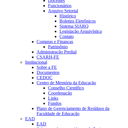
Docentes
Funcionários
Arquivo Setorial
Histórico
Boletins Eletrônicos
Sistema SIARQ
Legislação Arquivística
Contato
Compras e Finanças
Patrimônio
Administração Predial
CSARH-FE
Institucional
Sobre a FE
Documentos
CEDOC
Centro de Memória da Educação
Conselho Científico
Coordenação
Links
Fundos
Plano de Gerenciamento de Resíduos da
Faculdade de Educação
EAD
EAD