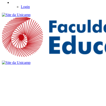
Login