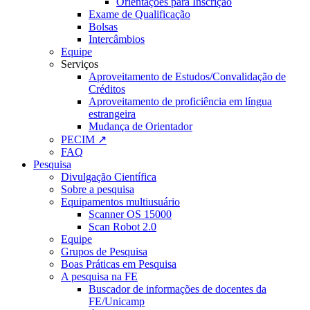
Orientações para Inscrição
Exame de Qualificação
Bolsas
Intercâmbios
Equipe
Serviços
Aproveitamento de Estudos/Convalidação de
Créditos
Aproveitamento de proficiência em língua
estrangeira
Mudança de Orientador
PECIM ↗
FAQ
Pesquisa
Divulgação Científica
Sobre a pesquisa
Equipamentos multiusuário
Scanner OS 15000
Scan Robot 2.0
Equipe
Grupos de Pesquisa
Boas Práticas em Pesquisa
A pesquisa na FE
Buscador de informações de docentes da
FE/Unicamp