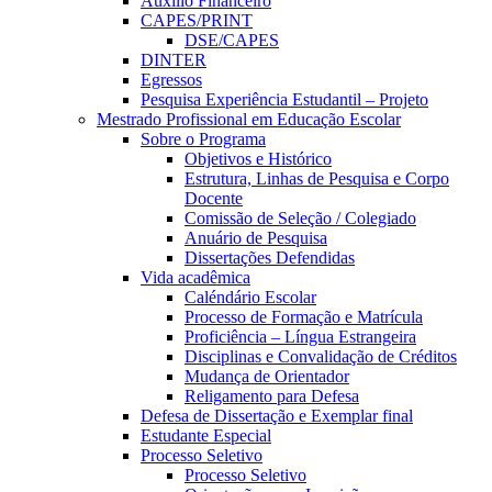
Auxílio Financeiro
CAPES/PRINT
DSE/CAPES
DINTER
Egressos
Pesquisa Experiência Estudantil – Projeto
Mestrado Profissional em Educação Escolar
Sobre o Programa
Objetivos e Histórico
Estrutura, Linhas de Pesquisa e Corpo
Docente
Comissão de Seleção / Colegiado
Anuário de Pesquisa
Dissertações Defendidas
Vida acadêmica
Caléndário Escolar
Processo de Formação e Matrícula
Proficiência – Língua Estrangeira
Disciplinas e Convalidação de Créditos
Mudança de Orientador
Religamento para Defesa
Defesa de Dissertação e Exemplar final
Estudante Especial
Processo Seletivo
Processo Seletivo