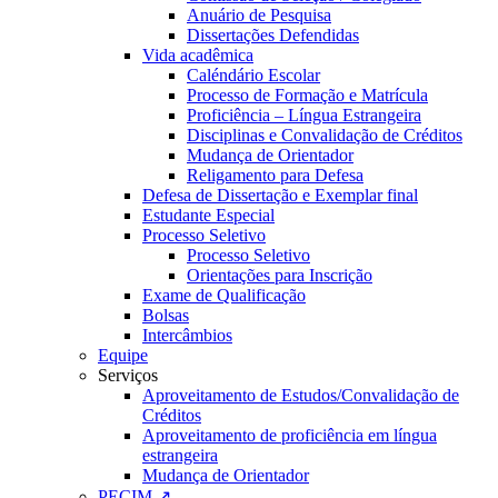
Anuário de Pesquisa
Dissertações Defendidas
Vida acadêmica
Caléndário Escolar
Processo de Formação e Matrícula
Proficiência – Língua Estrangeira
Disciplinas e Convalidação de Créditos
Mudança de Orientador
Religamento para Defesa
Defesa de Dissertação e Exemplar final
Estudante Especial
Processo Seletivo
Processo Seletivo
Orientações para Inscrição
Exame de Qualificação
Bolsas
Intercâmbios
Equipe
Serviços
Aproveitamento de Estudos/Convalidação de
Créditos
Aproveitamento de proficiência em língua
estrangeira
Mudança de Orientador
PECIM ↗