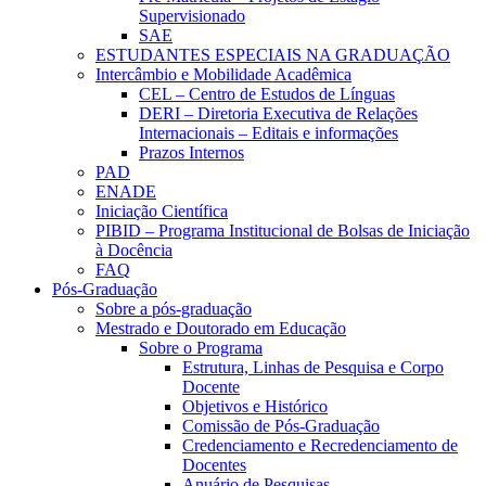
Supervisionado
SAE
ESTUDANTES ESPECIAIS NA GRADUAÇÃO
Intercâmbio e Mobilidade Acadêmica
CEL – Centro de Estudos de Línguas
DERI – Diretoria Executiva de Relações
Internacionais – Editais e informações
Prazos Internos
PAD
ENADE
Iniciação Científica
PIBID – Programa Institucional de Bolsas de Iniciação
à Docência
FAQ
Pós-Graduação
Sobre a pós-graduação
Mestrado e Doutorado em Educação
Sobre o Programa
Estrutura, Linhas de Pesquisa e Corpo
Docente
Objetivos e Histórico
Comissão de Pós-Graduação
Credenciamento e Recredenciamento de
Docentes
Anuário de Pesquisas