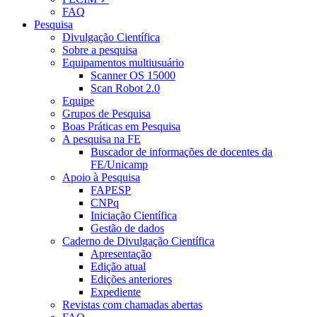
FAQ
Pesquisa
Divulgação Científica
Sobre a pesquisa
Equipamentos multiusuário
Scanner OS 15000
Scan Robot 2.0
Equipe
Grupos de Pesquisa
Boas Práticas em Pesquisa
A pesquisa na FE
Buscador de informações de docentes da
FE/Unicamp
Apoio à Pesquisa
FAPESP
CNPq
Iniciação Científica
Gestão de dados
Caderno de Divulgação Científica
Apresentação
Edição atual
Edições anteriores
Expediente
Revistas com chamadas abertas