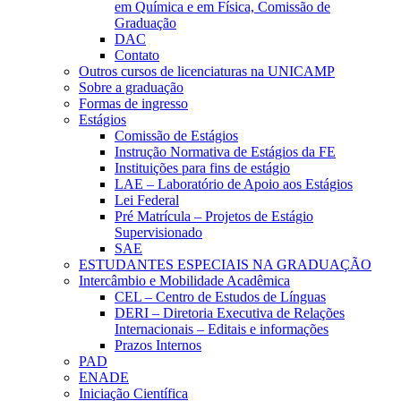
em Química e em Física, Comissão de
Graduação
DAC
Contato
Outros cursos de licenciaturas na UNICAMP
Sobre a graduação
Formas de ingresso
Estágios
Comissão de Estágios
Instrução Normativa de Estágios da FE
Instituições para fins de estágio
LAE – Laboratório de Apoio aos Estágios
Lei Federal
Pré Matrícula – Projetos de Estágio
Supervisionado
SAE
ESTUDANTES ESPECIAIS NA GRADUAÇÃO
Intercâmbio e Mobilidade Acadêmica
CEL – Centro de Estudos de Línguas
DERI – Diretoria Executiva de Relações
Internacionais – Editais e informações
Prazos Internos
PAD
ENADE
Iniciação Científica