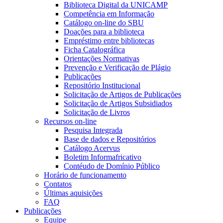
Biblioteca Digital da UNICAMP
Competência em Informação
Catálogo on-line do SBU
Doações para a biblioteca
Empréstimo entre bibliotecas
Ficha Catalográfica
Orientações Normativas
Prevenção e Verificação de Plágio
Publicações
Repositório Institucional
Solicitação de Artigos de Publicações
Solicitação de Artigos Subsidiados
Solicitação de Livros
Recursos on-line
Pesquisa Integrada
Base de dados e Repositórios
Catálogo Acervus
Boletim Informafricativo
Contéudo de Domínio Público
Horário de funcionamento
Contatos
Últimas aquisições
FAQ
Publicações
Equipe