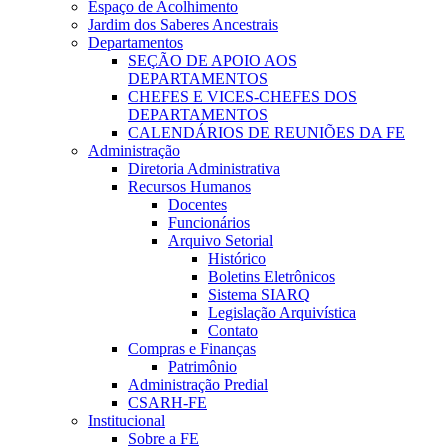
Espaço de Acolhimento
Jardim dos Saberes Ancestrais
Departamentos
SEÇÃO DE APOIO AOS
DEPARTAMENTOS
CHEFES E VICES-CHEFES DOS
DEPARTAMENTOS
CALENDÁRIOS DE REUNIÕES DA FE
Administração
Diretoria Administrativa
Recursos Humanos
Docentes
Funcionários
Arquivo Setorial
Histórico
Boletins Eletrônicos
Sistema SIARQ
Legislação Arquivística
Contato
Compras e Finanças
Patrimônio
Administração Predial
CSARH-FE
Institucional
Sobre a FE