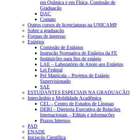
em Química e em Física, Comissão de
Graduação
DAC
Contato
Outros cursos de licenciaturas na UNICAMP
Sobre a graduação
Formas de ingresso
Estágios
Comissão de Estágios
Instrução Normativa de Estágios da FE
Instituições para fins de estágio
LAE – Laboratório de Apoio aos Estágios
Lei Federal
Pré Matrícula – Projetos de Estágio
Supervisionado
SAE
ESTUDANTES ESPECIAIS NA GRADUAÇÃO
Intercâmbio e Mobilidade Acadêmica
CEL – Centro de Estudos de Línguas
DERI – Diretoria Executiva de Relações
Internacionais – Editais e informações
Prazos Internos
PAD
ENADE
Iniciação Científica