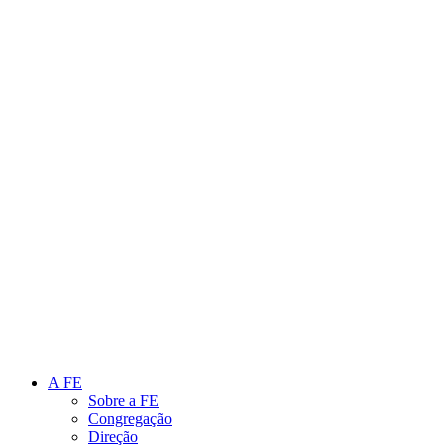
Link para o Instagram
Link para o Youtube
A FE
Sobre a FE
Congregação
Direção