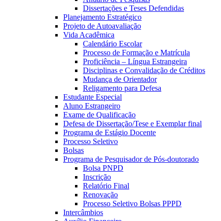
Dissertações e Teses Defendidas
Planejamento Estratégico
Projeto de Autoavaliação
Vida Acadêmica
Calendário Escolar
Processo de Formação e Matrícula
Proficiência – Língua Estrangeira
Disciplinas e Convalidação de Créditos
Mudança de Orientador
Religamento para Defesa
Estudante Especial
Aluno Estrangeiro
Exame de Qualificação
Defesa de Dissertação/Tese e Exemplar final
Programa de Estágio Docente
Processo Seletivo
Bolsas
Programa de Pesquisador de Pós-doutorado
Bolsa PNPD
Inscrição
Relatório Final
Renovação
Processo Seletivo Bolsas PPPD
Intercâmbios