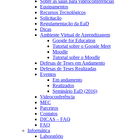
Sobre as salas para videoconferências
Equipamentos
Recursos Tecnológicos
Solicitação
Regulamentação da EaD
Dicas
Ambiente Virtual de Aprendizagem
Google for Education
Tutorial sobre o Google Meet
Moodle
Tutorial sobre o Moodle
Defesas de Teses em Andamento
Defesas de Teses Realizadas
Eventos
Em andamento
Realizados
Seminário EaD (2016)
Videoconferência
MEC
Parceiros
Contatos
DICAS – FAQ
FAQ
Informática
Laboratório