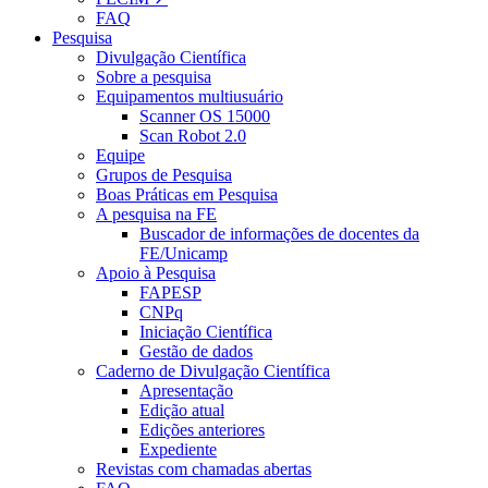
FAQ
Pesquisa
Divulgação Científica
Sobre a pesquisa
Equipamentos multiusuário
Scanner OS 15000
Scan Robot 2.0
Equipe
Grupos de Pesquisa
Boas Práticas em Pesquisa
A pesquisa na FE
Buscador de informações de docentes da
FE/Unicamp
Apoio à Pesquisa
FAPESP
CNPq
Iniciação Científica
Gestão de dados
Caderno de Divulgação Científica
Apresentação
Edição atual
Edições anteriores
Expediente
Revistas com chamadas abertas