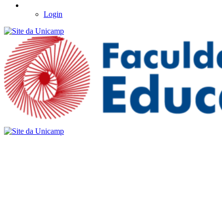
Login