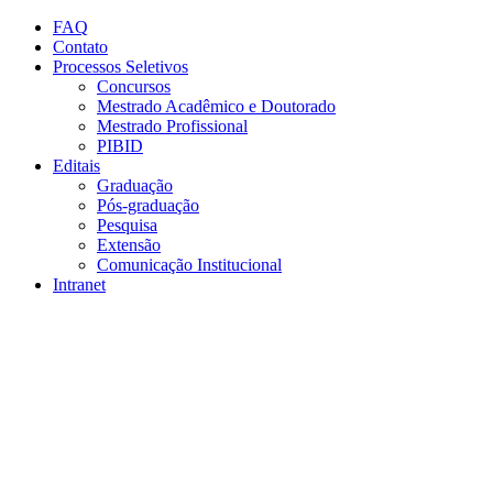
Conteúdo principal
Menu principal
Rodapé
FAQ
Contato
Processos Seletivos
Concursos
Mestrado Acadêmico e Doutorado
Mestrado Profissional
PIBID
Editais
Graduação
Pós-graduação
Pesquisa
Extensão
Comunicação Institucional
Intranet
Aumentar fonte
Diminuir fonte