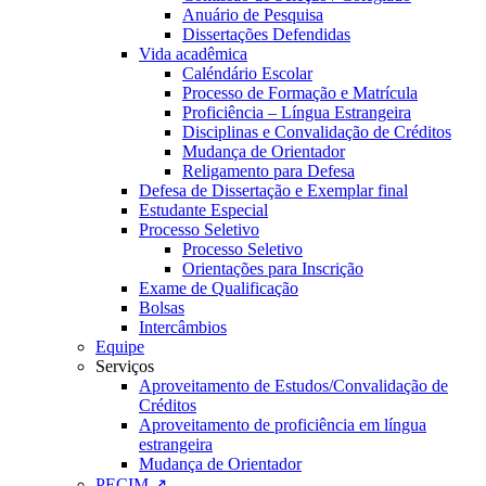
Anuário de Pesquisa
Dissertações Defendidas
Vida acadêmica
Caléndário Escolar
Processo de Formação e Matrícula
Proficiência – Língua Estrangeira
Disciplinas e Convalidação de Créditos
Mudança de Orientador
Religamento para Defesa
Defesa de Dissertação e Exemplar final
Estudante Especial
Processo Seletivo
Processo Seletivo
Orientações para Inscrição
Exame de Qualificação
Bolsas
Intercâmbios
Equipe
Serviços
Aproveitamento de Estudos/Convalidação de
Créditos
Aproveitamento de proficiência em língua
estrangeira
Mudança de Orientador
PECIM ↗