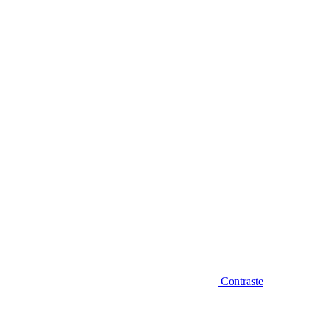
Diminuir fonte
Contraste