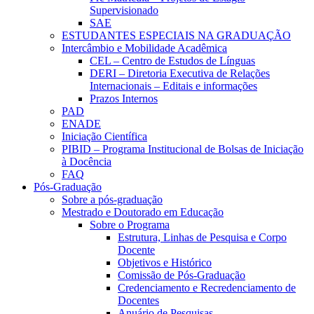
Supervisionado
SAE
ESTUDANTES ESPECIAIS NA GRADUAÇÃO
Intercâmbio e Mobilidade Acadêmica
CEL – Centro de Estudos de Línguas
DERI – Diretoria Executiva de Relações
Internacionais – Editais e informações
Prazos Internos
PAD
ENADE
Iniciação Científica
PIBID – Programa Institucional de Bolsas de Iniciação
à Docência
FAQ
Pós-Graduação
Sobre a pós-graduação
Mestrado e Doutorado em Educação
Sobre o Programa
Estrutura, Linhas de Pesquisa e Corpo
Docente
Objetivos e Histórico
Comissão de Pós-Graduação
Credenciamento e Recredenciamento de
Docentes
Anuário de Pesquisas