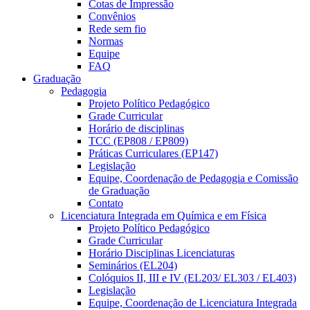
Cotas de Impressão
Convênios
Rede sem fio
Normas
Equipe
FAQ
Graduação
Pedagogia
Projeto Político Pedagógico
Grade Curricular
Horário de disciplinas
TCC (EP808 / EP809)
Práticas Curriculares (EP147)
Legislação
Equipe, Coordenação de Pedagogia e Comissão
de Graduação
Contato
Licenciatura Integrada em Química e em Física
Projeto Político Pedagógico
Grade Curricular
Horário Disciplinas Licenciaturas
Seminários (EL204)
Colóquios II, III e IV (EL203/ EL303 / EL403)
Legislação
Equipe, Coordenação de Licenciatura Integrada