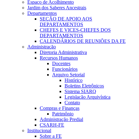
Espaço de Acolhimento
Jardim dos Saberes Ancestrais
Departamentos
SEÇÃO DE APOIO AOS
DEPARTAMENTOS
CHEFES E VICES-CHEFES DOS
DEPARTAMENTOS
CALENDÁRIOS DE REUNIÕES DA FE
Administração
Diretoria Administrativa
Recursos Humanos
Docentes
Funcionários
Arquivo Setorial
Histórico
Boletins Eletrônicos
Sistema SIARQ
Legislação Arquivística
Contato
Compras e Finanças
Patrimônio
Administração Predial
CSARH-FE
Institucional
Sobre a FE