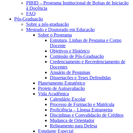
PIBID – Programa Institucional de Bolsas de Iniciação
à Docência
FAQ
Pós-Graduação
Sobre a pós-graduação
Mestrado e Doutorado em Educação
Sobre o Programa
Estrutura, Linhas de Pesquisa e Corpo
Docente
Objetivos e Histórico
Comissão de Pós-Graduação
Credenciamento e Recredenciamento de
Docentes
Anuário de Pesquisas
Dissertações e Teses Defendidas
Planejamento Estratégico
Projeto de Autoavaliação
Vida Acadêmica
Calendário Escolar
Processo de Formação e Matrícula
Proficiência – Língua Estrangeira
Disciplinas e Convalidação de Créditos
Mudança de Orientador
Religamento para Defesa
Estudante Especial