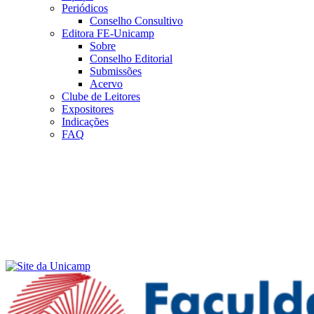
Periódicos
Conselho Consultivo
Editora FE-Unicamp
Sobre
Conselho Editorial
Submissões
Acervo
Clube de Leitores
Expositores
Indicações
FAQ
Menu