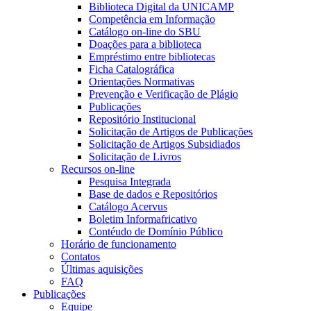
Biblioteca Digital da UNICAMP
Competência em Informação
Catálogo on-line do SBU
Doações para a biblioteca
Empréstimo entre bibliotecas
Ficha Catalográfica
Orientações Normativas
Prevenção e Verificação de Plágio
Publicações
Repositório Institucional
Solicitação de Artigos de Publicações
Solicitação de Artigos Subsidiados
Solicitação de Livros
Recursos on-line
Pesquisa Integrada
Base de dados e Repositórios
Catálogo Acervus
Boletim Informafricativo
Contéudo de Domínio Público
Horário de funcionamento
Contatos
Últimas aquisições
FAQ
Publicações
Equipe