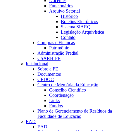
Docentes
Funcionários
Arquivo Setorial
Histórico
Boletins Eletrônicos
Sistema SIARQ
Legislação Arquivística
Contato
Compras e Finanças
Patrimônio
Administração Predial
CSARH-FE
Institucional
Sobre a FE
Documentos
CEDOC
Centro de Memória da Educação
Conselho Científico
Coordenação
Links
Fundos
Plano de Gerenciamento de Resíduos da
Faculdade de Educação
EAD
EAD