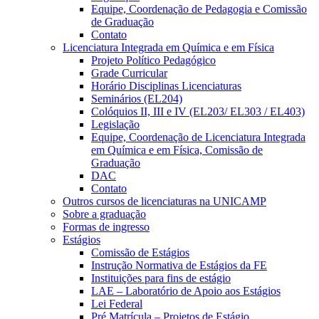
Equipe, Coordenação de Pedagogia e Comissão
de Graduação
Contato
Licenciatura Integrada em Química e em Física
Projeto Político Pedagógico
Grade Curricular
Horário Disciplinas Licenciaturas
Seminários (EL204)
Colóquios II, III e IV (EL203/ EL303 / EL403)
Legislação
Equipe, Coordenação de Licenciatura Integrada
em Química e em Física, Comissão de
Graduação
DAC
Contato
Outros cursos de licenciaturas na UNICAMP
Sobre a graduação
Formas de ingresso
Estágios
Comissão de Estágios
Instrução Normativa de Estágios da FE
Instituições para fins de estágio
LAE – Laboratório de Apoio aos Estágios
Lei Federal
Pré Matrícula – Projetos de Estágio