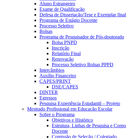
Aluno Estrangeiro
Exame de Qualificação
Defesa de Dissertação/Tese e Exemplar final
Programa de Estágio Docente
Processo Seletivo
Bolsas
Programa de Pesquisador de Pós-doutorado
Bolsa PNPD
Inscrição
Relatório Final
Renovação
Processo Seletivo Bolsas PPPD
Intercâmbios
Auxílio Financeiro
CAPES/PRINT
DSE/CAPES
DINTER
Egressos
Pesquisa Experiência Estudantil – Projeto
Mestrado Profissional em Educação Escolar
Sobre o Programa
Objetivos e Histórico
Estrutura, Linhas de Pesquisa e Corpo
Docente
Comissão de Seleção / Colegiado