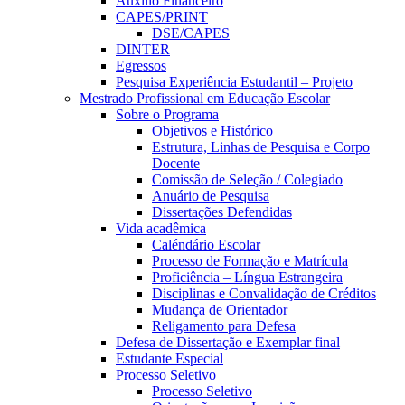
Auxílio Financeiro
CAPES/PRINT
DSE/CAPES
DINTER
Egressos
Pesquisa Experiência Estudantil – Projeto
Mestrado Profissional em Educação Escolar
Sobre o Programa
Objetivos e Histórico
Estrutura, Linhas de Pesquisa e Corpo
Docente
Comissão de Seleção / Colegiado
Anuário de Pesquisa
Dissertações Defendidas
Vida acadêmica
Caléndário Escolar
Processo de Formação e Matrícula
Proficiência – Língua Estrangeira
Disciplinas e Convalidação de Créditos
Mudança de Orientador
Religamento para Defesa
Defesa de Dissertação e Exemplar final
Estudante Especial
Processo Seletivo
Processo Seletivo