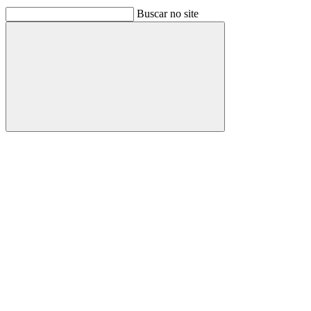
Buscar no site
Buscar
Link para o Facebook
Link para o Linkedin