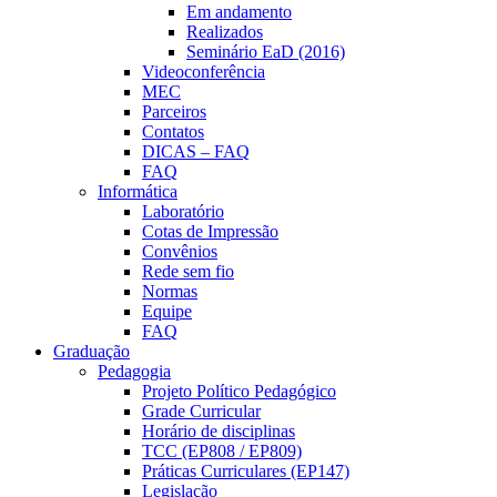
Em andamento
Realizados
Seminário EaD (2016)
Videoconferência
MEC
Parceiros
Contatos
DICAS – FAQ
FAQ
Informática
Laboratório
Cotas de Impressão
Convênios
Rede sem fio
Normas
Equipe
FAQ
Graduação
Pedagogia
Projeto Político Pedagógico
Grade Curricular
Horário de disciplinas
TCC (EP808 / EP809)
Práticas Curriculares (EP147)
Legislação