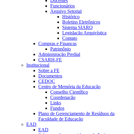
Docentes
Funcionários
Arquivo Setorial
Histórico
Boletins Eletrônicos
Sistema SIARQ
Legislação Arquivística
Contato
Compras e Finanças
Patrimônio
Administração Predial
CSARH-FE
Institucional
Sobre a FE
Documentos
CEDOC
Centro de Memória da Educação
Conselho Científico
Coordenação
Links
Fundos
Plano de Gerenciamento de Resíduos da
Faculdade de Educação
EAD
EAD