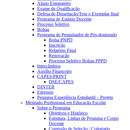
Aluno Estrangeiro
Exame de Qualificação
Defesa de Dissertação/Tese e Exemplar final
Programa de Estágio Docente
Processo Seletivo
Bolsas
Programa de Pesquisador de Pós-doutorado
Bolsa PNPD
Inscrição
Relatório Final
Renovação
Processo Seletivo Bolsas PPPD
Intercâmbios
Auxílio Financeiro
CAPES/PRINT
DSE/CAPES
DINTER
Egressos
Pesquisa Experiência Estudantil – Projeto
Mestrado Profissional em Educação Escolar
Sobre o Programa
Objetivos e Histórico
Estrutura, Linhas de Pesquisa e Corpo
Docente
Comissão de Seleção / Colegiado