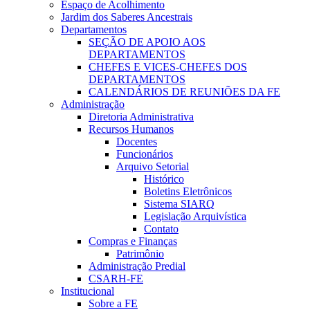
Espaço de Acolhimento
Jardim dos Saberes Ancestrais
Departamentos
SEÇÃO DE APOIO AOS
DEPARTAMENTOS
CHEFES E VICES-CHEFES DOS
DEPARTAMENTOS
CALENDÁRIOS DE REUNIÕES DA FE
Administração
Diretoria Administrativa
Recursos Humanos
Docentes
Funcionários
Arquivo Setorial
Histórico
Boletins Eletrônicos
Sistema SIARQ
Legislação Arquivística
Contato
Compras e Finanças
Patrimônio
Administração Predial
CSARH-FE
Institucional
Sobre a FE