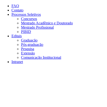
Conteúdo principal
Menu principal
Rodapé
FAQ
Contato
Processos Seletivos
Concursos
Mestrado Acadêmico e Doutorado
Mestrado Profissional
PIBID
Editais
Graduação
Pós-graduação
Pesquisa
Extensão
Comunicação Institucional
Intranet
Aumentar fonte
Diminuir fonte