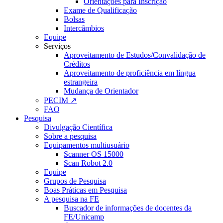
Orientações para Inscrição
Exame de Qualificação
Bolsas
Intercâmbios
Equipe
Serviços
Aproveitamento de Estudos/Convalidação de
Créditos
Aproveitamento de proficiência em língua
estrangeira
Mudança de Orientador
PECIM ↗
FAQ
Pesquisa
Divulgação Científica
Sobre a pesquisa
Equipamentos multiusuário
Scanner OS 15000
Scan Robot 2.0
Equipe
Grupos de Pesquisa
Boas Práticas em Pesquisa
A pesquisa na FE
Buscador de informações de docentes da
FE/Unicamp