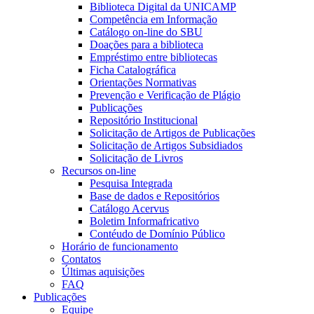
Biblioteca Digital da UNICAMP
Competência em Informação
Catálogo on-line do SBU
Doações para a biblioteca
Empréstimo entre bibliotecas
Ficha Catalográfica
Orientações Normativas
Prevenção e Verificação de Plágio
Publicações
Repositório Institucional
Solicitação de Artigos de Publicações
Solicitação de Artigos Subsidiados
Solicitação de Livros
Recursos on-line
Pesquisa Integrada
Base de dados e Repositórios
Catálogo Acervus
Boletim Informafricativo
Contéudo de Domínio Público
Horário de funcionamento
Contatos
Últimas aquisições
FAQ
Publicações
Equipe