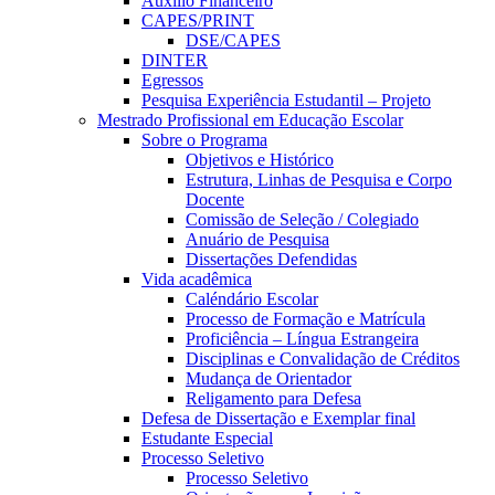
Auxílio Financeiro
CAPES/PRINT
DSE/CAPES
DINTER
Egressos
Pesquisa Experiência Estudantil – Projeto
Mestrado Profissional em Educação Escolar
Sobre o Programa
Objetivos e Histórico
Estrutura, Linhas de Pesquisa e Corpo
Docente
Comissão de Seleção / Colegiado
Anuário de Pesquisa
Dissertações Defendidas
Vida acadêmica
Caléndário Escolar
Processo de Formação e Matrícula
Proficiência – Língua Estrangeira
Disciplinas e Convalidação de Créditos
Mudança de Orientador
Religamento para Defesa
Defesa de Dissertação e Exemplar final
Estudante Especial
Processo Seletivo
Processo Seletivo