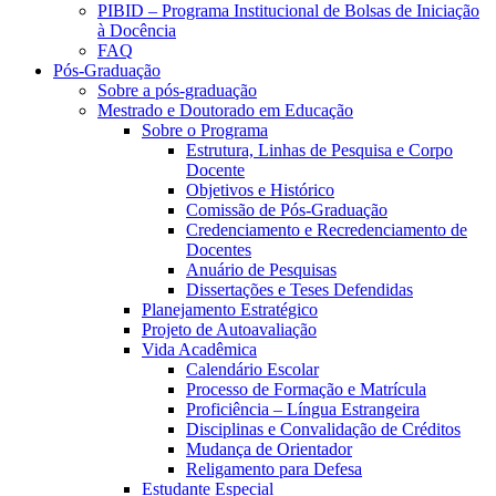
PIBID – Programa Institucional de Bolsas de Iniciação
à Docência
FAQ
Pós-Graduação
Sobre a pós-graduação
Mestrado e Doutorado em Educação
Sobre o Programa
Estrutura, Linhas de Pesquisa e Corpo
Docente
Objetivos e Histórico
Comissão de Pós-Graduação
Credenciamento e Recredenciamento de
Docentes
Anuário de Pesquisas
Dissertações e Teses Defendidas
Planejamento Estratégico
Projeto de Autoavaliação
Vida Acadêmica
Calendário Escolar
Processo de Formação e Matrícula
Proficiência – Língua Estrangeira
Disciplinas e Convalidação de Créditos
Mudança de Orientador
Religamento para Defesa
Estudante Especial