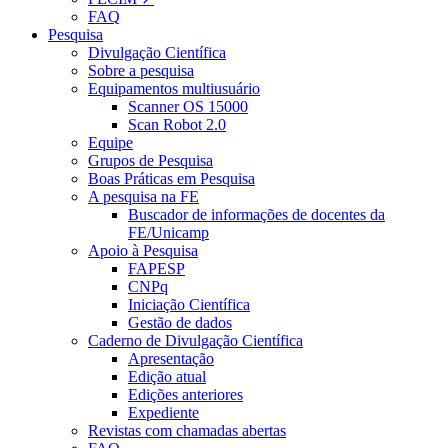
FAQ
Pesquisa
Divulgação Científica
Sobre a pesquisa
Equipamentos multiusuário
Scanner OS 15000
Scan Robot 2.0
Equipe
Grupos de Pesquisa
Boas Práticas em Pesquisa
A pesquisa na FE
Buscador de informações de docentes da
FE/Unicamp
Apoio à Pesquisa
FAPESP
CNPq
Iniciação Científica
Gestão de dados
Caderno de Divulgação Científica
Apresentação
Edição atual
Edições anteriores
Expediente
Revistas com chamadas abertas