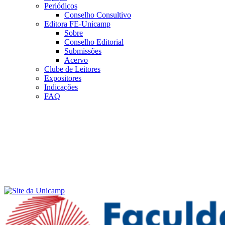
Periódicos
Conselho Consultivo
Editora FE-Unicamp
Sobre
Conselho Editorial
Submissões
Acervo
Clube de Leitores
Expositores
Indicações
FAQ
Menu