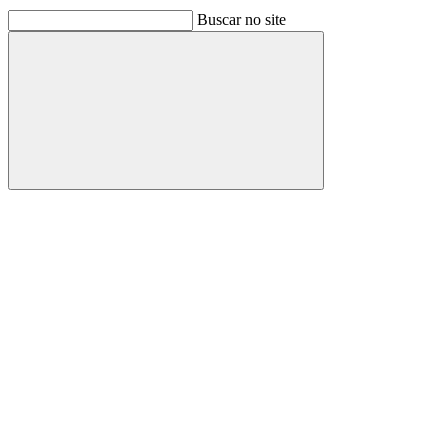
Buscar no site
Buscar
Link para o Facebook
Link para o Linkedin