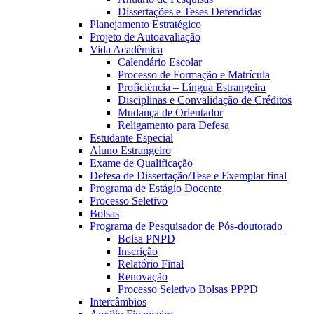
Dissertações e Teses Defendidas
Planejamento Estratégico
Projeto de Autoavaliação
Vida Acadêmica
Calendário Escolar
Processo de Formação e Matrícula
Proficiência – Língua Estrangeira
Disciplinas e Convalidação de Créditos
Mudança de Orientador
Religamento para Defesa
Estudante Especial
Aluno Estrangeiro
Exame de Qualificação
Defesa de Dissertação/Tese e Exemplar final
Programa de Estágio Docente
Processo Seletivo
Bolsas
Programa de Pesquisador de Pós-doutorado
Bolsa PNPD
Inscrição
Relatório Final
Renovação
Processo Seletivo Bolsas PPPD
Intercâmbios