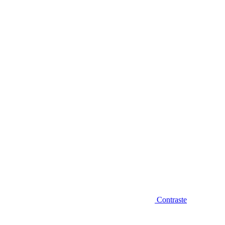
Diminuir fonte
Contraste