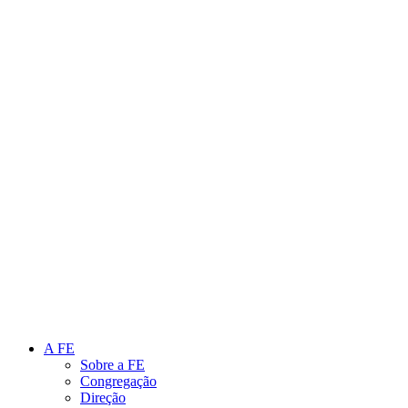
Link para o Instagram
Link para o Youtube
A FE
Sobre a FE
Congregação
Direção