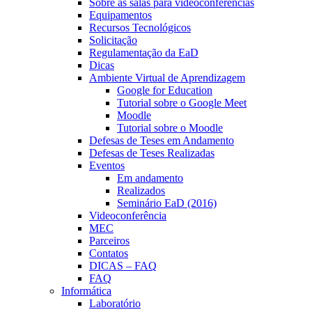
Sobre as salas para videoconferências
Equipamentos
Recursos Tecnológicos
Solicitação
Regulamentação da EaD
Dicas
Ambiente Virtual de Aprendizagem
Google for Education
Tutorial sobre o Google Meet
Moodle
Tutorial sobre o Moodle
Defesas de Teses em Andamento
Defesas de Teses Realizadas
Eventos
Em andamento
Realizados
Seminário EaD (2016)
Videoconferência
MEC
Parceiros
Contatos
DICAS – FAQ
FAQ
Informática
Laboratório