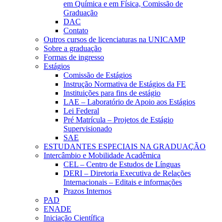
em Química e em Física, Comissão de
Graduação
DAC
Contato
Outros cursos de licenciaturas na UNICAMP
Sobre a graduação
Formas de ingresso
Estágios
Comissão de Estágios
Instrução Normativa de Estágios da FE
Instituições para fins de estágio
LAE – Laboratório de Apoio aos Estágios
Lei Federal
Pré Matrícula – Projetos de Estágio
Supervisionado
SAE
ESTUDANTES ESPECIAIS NA GRADUAÇÃO
Intercâmbio e Mobilidade Acadêmica
CEL – Centro de Estudos de Línguas
DERI – Diretoria Executiva de Relações
Internacionais – Editais e informações
Prazos Internos
PAD
ENADE
Iniciação Científica