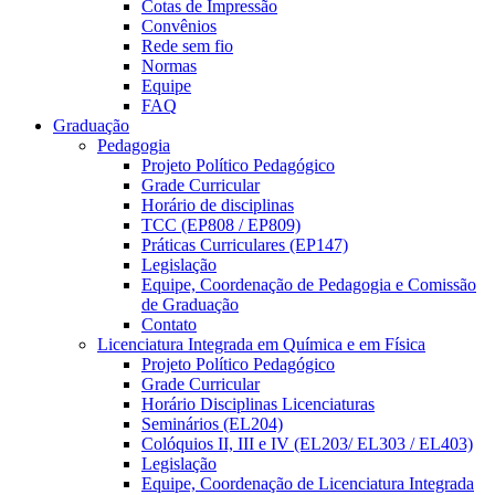
Cotas de Impressão
Convênios
Rede sem fio
Normas
Equipe
FAQ
Graduação
Pedagogia
Projeto Político Pedagógico
Grade Curricular
Horário de disciplinas
TCC (EP808 / EP809)
Práticas Curriculares (EP147)
Legislação
Equipe, Coordenação de Pedagogia e Comissão
de Graduação
Contato
Licenciatura Integrada em Química e em Física
Projeto Político Pedagógico
Grade Curricular
Horário Disciplinas Licenciaturas
Seminários (EL204)
Colóquios II, III e IV (EL203/ EL303 / EL403)
Legislação
Equipe, Coordenação de Licenciatura Integrada