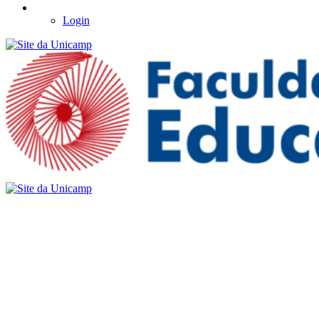
Login