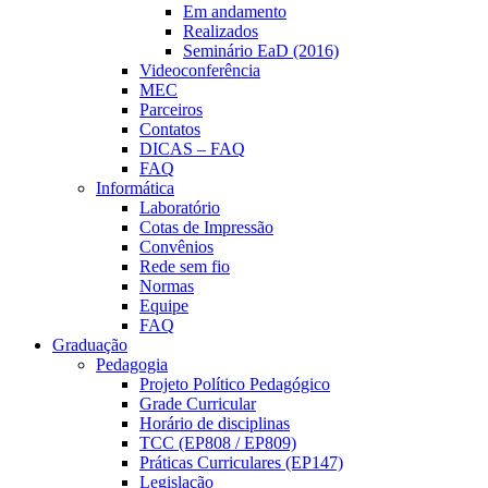
Em andamento
Realizados
Seminário EaD (2016)
Videoconferência
MEC
Parceiros
Contatos
DICAS – FAQ
FAQ
Informática
Laboratório
Cotas de Impressão
Convênios
Rede sem fio
Normas
Equipe
FAQ
Graduação
Pedagogia
Projeto Político Pedagógico
Grade Curricular
Horário de disciplinas
TCC (EP808 / EP809)
Práticas Curriculares (EP147)
Legislação