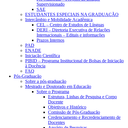
Supervisionado
SAE
ESTUDANTES ESPECIAIS NA GRADUAÇÃO
Intercâmbio e Mobilidade Acadêmica
CEL – Centro de Estudos de Línguas
DERI – Diretoria Executiva de Relações
Internacionais – Editais e informações
Prazos Internos
PAD
ENADE
Iniciação Científica
PIBID – Programa Institucional de Bolsas de Iniciação
à Docência
FAQ
Pós-Graduação
Sobre a pós-graduação
Mestrado e Doutorado em Educação
Sobre o Programa
Estrutura, Linhas de Pesquisa e Corpo
Docente
Objetivos e Histórico
Comissão de Pós-Graduação
Credenciamento e Recredenciamento de
Docentes
Anuário de Pesquisas