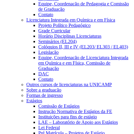
Equipe, Coordenação de Pedagogia e Comissão
de Graduação
Contato
Licenciatura Integrada em Química e em Física
Projeto Político Pedagógico
Grade Curricular
Horário Disciplinas Licenciaturas
Seminários (EL204)
Colóquios II, III e IV (EL203/ EL303 / EL403)
Legislação
Equipe, Coordenação de Licenciatura Integrada
em Química e em Física, Comissão de
Graduação
DAC
Contato
Outros cursos de licenciaturas na UNICAMP
Sobre a graduação
Formas de ingresso
Estágios
Comissão de Estágios
Instrução Normativa de Estágios da FE
Instituições para fins de estágio
LAE – Laboratório de Apoio aos Estágios
Lei Federal
Pré Matrícula – Projetos de Estágio