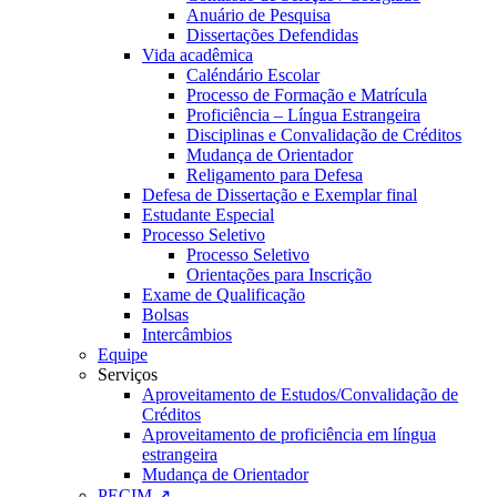
Anuário de Pesquisa
Dissertações Defendidas
Vida acadêmica
Caléndário Escolar
Processo de Formação e Matrícula
Proficiência – Língua Estrangeira
Disciplinas e Convalidação de Créditos
Mudança de Orientador
Religamento para Defesa
Defesa de Dissertação e Exemplar final
Estudante Especial
Processo Seletivo
Processo Seletivo
Orientações para Inscrição
Exame de Qualificação
Bolsas
Intercâmbios
Equipe
Serviços
Aproveitamento de Estudos/Convalidação de
Créditos
Aproveitamento de proficiência em língua
estrangeira
Mudança de Orientador
PECIM ↗