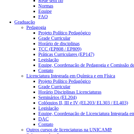
Rede sem fio
Normas
Equipe
FAQ
Graduação
Pedagogia
Projeto Político Pedagógico
Grade Curricular
Horário de disciplinas
TCC (EP808 / EP809)
Práticas Curriculares (EP147)
Legislação
Equipe, Coordenação de Pedagogia e Comissão d
Contato
Licenciatura Integrada em Química e em Física
Projeto Político Pedagógico
Grade Curricular
Horário Disciplinas Licenciaturas
Seminários (EL204)
Colóquios II, III e IV (EL203/ EL303 / EL403)
Legislação
Equipe, Coordenação de Licenciatura Integrada e
DAC
Contato
Outros cursos de licenciaturas na UNICAMP