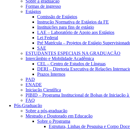
Sobre a graduação
Formas de ingresso
Estágios
Comissão de Estágios
Instrução Normativa de Estágios da FE
Instituições para fins de estágio
LAE – Laboratório de Apoio aos Estágios
Lei Federal
Pré Matrícula – Projetos de Estágio Supervisionad
SAE
ESTUDANTES ESPECIAIS NA GRADUAÇÃO
Intercâmbio e Mobilidade Acadêmica
CEL – Centro de Estudos de Línguas
DERI – Diretoria Executiva de Relações Internacio
Prazos Internos
PAD
ENADE
Iniciação Científica
PIBID – Programa Institucional de Bolsas de Iniciação 
FAQ
Pós-Graduação
Sobre a pós-graduação
Mestrado e Doutorado em Educação
Sobre o Programa
Estrutura, Linhas de Pesquisa e Corpo Doce