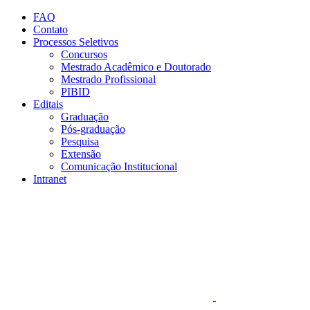
Conteúdo principal
Menu principal
Rodapé
FAQ
Contato
Processos Seletivos
Concursos
Mestrado Acadêmico e Doutorado
Mestrado Profissional
PIBID
Editais
Graduação
Pós-graduação
Pesquisa
Extensão
Comunicação Institucional
Intranet
Aumentar fonte