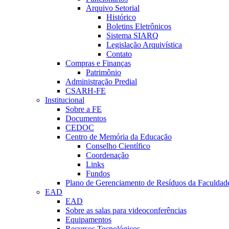
Arquivo Setorial
Histórico
Boletins Eletrônicos
Sistema SIARQ
Legislação Arquivística
Contato
Compras e Finanças
Patrimônio
Administração Predial
CSARH-FE
Institucional
Sobre a FE
Documentos
CEDOC
Centro de Memória da Educação
Conselho Científico
Coordenação
Links
Fundos
Plano de Gerenciamento de Resíduos da Faculdad
EAD
EAD
Sobre as salas para videoconferências
Equipamentos
Recursos Tecnológicos