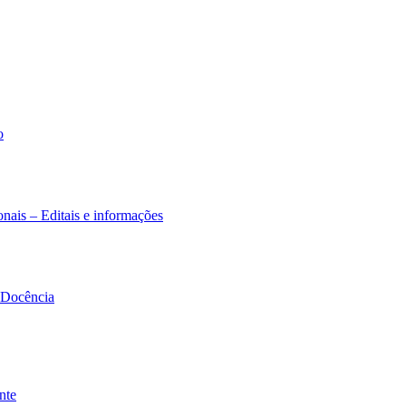
o
nais – Editais e informações
à Docência
nte