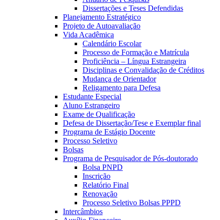
Dissertações e Teses Defendidas
Planejamento Estratégico
Projeto de Autoavaliação
Vida Acadêmica
Calendário Escolar
Processo de Formação e Matrícula
Proficiência – Língua Estrangeira
Disciplinas e Convalidação de Créditos
Mudança de Orientador
Religamento para Defesa
Estudante Especial
Aluno Estrangeiro
Exame de Qualificação
Defesa de Dissertação/Tese e Exemplar final
Programa de Estágio Docente
Processo Seletivo
Bolsas
Programa de Pesquisador de Pós-doutorado
Bolsa PNPD
Inscrição
Relatório Final
Renovação
Processo Seletivo Bolsas PPPD
Intercâmbios