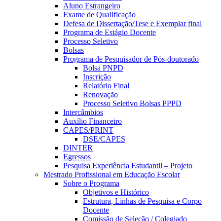
Aluno Estrangeiro
Exame de Qualificação
Defesa de Dissertação/Tese e Exemplar final
Programa de Estágio Docente
Processo Seletivo
Bolsas
Programa de Pesquisador de Pós-doutorado
Bolsa PNPD
Inscrição
Relatório Final
Renovação
Processo Seletivo Bolsas PPPD
Intercâmbios
Auxílio Financeiro
CAPES/PRINT
DSE/CAPES
DINTER
Egressos
Pesquisa Experiência Estudantil – Projeto
Mestrado Profissional em Educação Escolar
Sobre o Programa
Objetivos e Histórico
Estrutura, Linhas de Pesquisa e Corpo
Docente
Comissão de Seleção / Colegiado