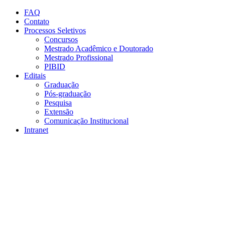
Conteúdo principal
Menu principal
Rodapé
FAQ
Contato
Processos Seletivos
Concursos
Mestrado Acadêmico e Doutorado
Mestrado Profissional
PIBID
Editais
Graduação
Pós-graduação
Pesquisa
Extensão
Comunicação Institucional
Intranet
Aumentar fonte
Diminuir fonte