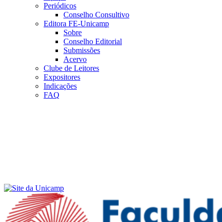
Periódicos
Conselho Consultivo
Editora FE-Unicamp
Sobre
Conselho Editorial
Submissões
Acervo
Clube de Leitores
Expositores
Indicações
FAQ
Menu