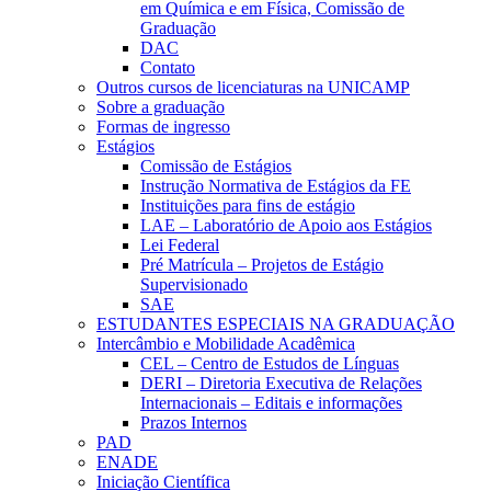
em Química e em Física, Comissão de
Graduação
DAC
Contato
Outros cursos de licenciaturas na UNICAMP
Sobre a graduação
Formas de ingresso
Estágios
Comissão de Estágios
Instrução Normativa de Estágios da FE
Instituições para fins de estágio
LAE – Laboratório de Apoio aos Estágios
Lei Federal
Pré Matrícula – Projetos de Estágio
Supervisionado
SAE
ESTUDANTES ESPECIAIS NA GRADUAÇÃO
Intercâmbio e Mobilidade Acadêmica
CEL – Centro de Estudos de Línguas
DERI – Diretoria Executiva de Relações
Internacionais – Editais e informações
Prazos Internos
PAD
ENADE
Iniciação Científica