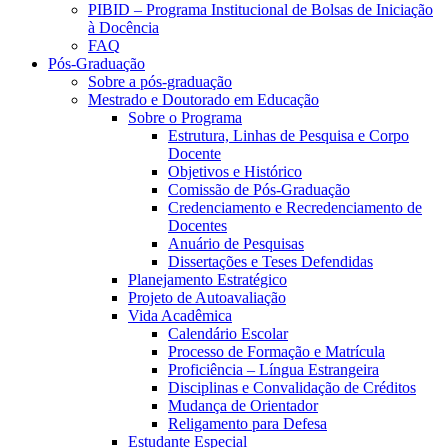
PIBID – Programa Institucional de Bolsas de Iniciação
à Docência
FAQ
Pós-Graduação
Sobre a pós-graduação
Mestrado e Doutorado em Educação
Sobre o Programa
Estrutura, Linhas de Pesquisa e Corpo
Docente
Objetivos e Histórico
Comissão de Pós-Graduação
Credenciamento e Recredenciamento de
Docentes
Anuário de Pesquisas
Dissertações e Teses Defendidas
Planejamento Estratégico
Projeto de Autoavaliação
Vida Acadêmica
Calendário Escolar
Processo de Formação e Matrícula
Proficiência – Língua Estrangeira
Disciplinas e Convalidação de Créditos
Mudança de Orientador
Religamento para Defesa
Estudante Especial