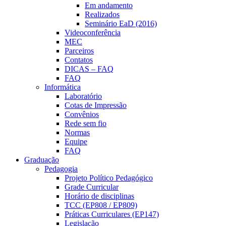
Em andamento
Realizados
Seminário EaD (2016)
Videoconferência
MEC
Parceiros
Contatos
DICAS – FAQ
FAQ
Informática
Laboratório
Cotas de Impressão
Convênios
Rede sem fio
Normas
Equipe
FAQ
Graduação
Pedagogia
Projeto Político Pedagógico
Grade Curricular
Horário de disciplinas
TCC (EP808 / EP809)
Práticas Curriculares (EP147)
Legislação