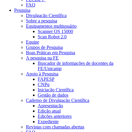
FAQ
Pesquisa
Divulgação Científica
Sobre a pesquisa
Equipamentos multiusuário
Scanner OS 15000
Scan Robot 2.0
Equipe
Grupos de Pesquisa
Boas Práticas em Pesquisa
A pesquisa na FE
Buscador de informações de docentes da
FE/Unicamp
Apoio à Pesquisa
FAPESP
CNPq
Iniciação Científica
Gestão de dados
Caderno de Divulgação Científica
Apresentação
Edição atual
Edições anteriores
Expediente
Revistas com chamadas abertas