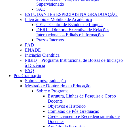
Supervisionado
SAE
ESTUDANTES ESPECIAIS NA GRADUAÇÃO
Intercâmbio e Mobilidade Acadêmica
CEL – Centro de Estudos de Línguas
DERI – Diretoria Executiva de Relações
Internacionais – Editais e informações
Prazos Internos
PAD
ENADE
Iniciação Científica
PIBID – Programa Institucional de Bolsas de Iniciação
à Docência
FAQ
Pós-Graduação
Sobre a pós-graduação
Mestrado e Doutorado em Educação
Sobre o Programa
Estrutura, Linhas de Pesquisa e Corpo
Docente
Objetivos e Histórico
Comissão de Pós-Graduação
Credenciamento e Recredenciamento de
Docentes
Anuário de Pesquisas