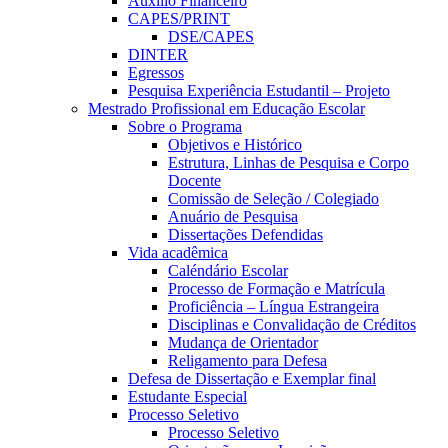
Auxílio Financeiro
CAPES/PRINT
DSE/CAPES
DINTER
Egressos
Pesquisa Experiência Estudantil – Projeto
Mestrado Profissional em Educação Escolar
Sobre o Programa
Objetivos e Histórico
Estrutura, Linhas de Pesquisa e Corpo
Docente
Comissão de Seleção / Colegiado
Anuário de Pesquisa
Dissertações Defendidas
Vida acadêmica
Caléndário Escolar
Processo de Formação e Matrícula
Proficiência – Língua Estrangeira
Disciplinas e Convalidação de Créditos
Mudança de Orientador
Religamento para Defesa
Defesa de Dissertação e Exemplar final
Estudante Especial
Processo Seletivo
Processo Seletivo