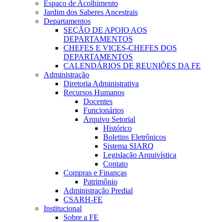
Espaço de Acolhimento
Jardim dos Saberes Ancestrais
Departamentos
SEÇÃO DE APOIO AOS
DEPARTAMENTOS
CHEFES E VICES-CHEFES DOS
DEPARTAMENTOS
CALENDÁRIOS DE REUNIÕES DA FE
Administração
Diretoria Administrativa
Recursos Humanos
Docentes
Funcionários
Arquivo Setorial
Histórico
Boletins Eletrônicos
Sistema SIARQ
Legislação Arquivística
Contato
Compras e Finanças
Patrimônio
Administração Predial
CSARH-FE
Institucional
Sobre a FE