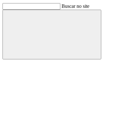
Buscar no site
Buscar
Link para o Facebook
Link para o Linkedin