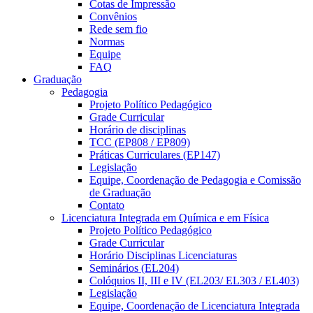
Cotas de Impressão
Convênios
Rede sem fio
Normas
Equipe
FAQ
Graduação
Pedagogia
Projeto Político Pedagógico
Grade Curricular
Horário de disciplinas
TCC (EP808 / EP809)
Práticas Curriculares (EP147)
Legislação
Equipe, Coordenação de Pedagogia e Comissão
de Graduação
Contato
Licenciatura Integrada em Química e em Física
Projeto Político Pedagógico
Grade Curricular
Horário Disciplinas Licenciaturas
Seminários (EL204)
Colóquios II, III e IV (EL203/ EL303 / EL403)
Legislação
Equipe, Coordenação de Licenciatura Integrada