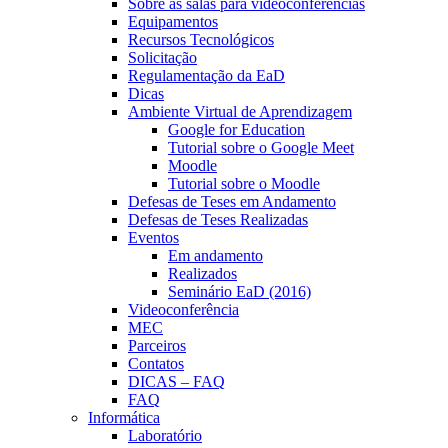
Sobre as salas para videoconferências
Equipamentos
Recursos Tecnológicos
Solicitação
Regulamentação da EaD
Dicas
Ambiente Virtual de Aprendizagem
Google for Education
Tutorial sobre o Google Meet
Moodle
Tutorial sobre o Moodle
Defesas de Teses em Andamento
Defesas de Teses Realizadas
Eventos
Em andamento
Realizados
Seminário EaD (2016)
Videoconferência
MEC
Parceiros
Contatos
DICAS – FAQ
FAQ
Informática
Laboratório