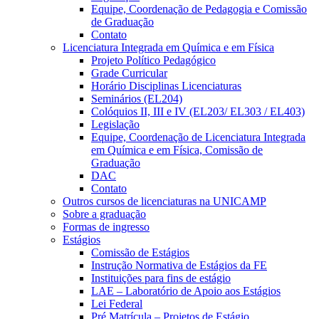
Equipe, Coordenação de Pedagogia e Comissão
de Graduação
Contato
Licenciatura Integrada em Química e em Física
Projeto Político Pedagógico
Grade Curricular
Horário Disciplinas Licenciaturas
Seminários (EL204)
Colóquios II, III e IV (EL203/ EL303 / EL403)
Legislação
Equipe, Coordenação de Licenciatura Integrada
em Química e em Física, Comissão de
Graduação
DAC
Contato
Outros cursos de licenciaturas na UNICAMP
Sobre a graduação
Formas de ingresso
Estágios
Comissão de Estágios
Instrução Normativa de Estágios da FE
Instituições para fins de estágio
LAE – Laboratório de Apoio aos Estágios
Lei Federal
Pré Matrícula – Projetos de Estágio