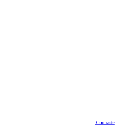
Diminuir fonte
Contraste