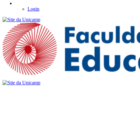
Login