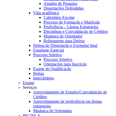
Anuário de Pesquisa
Dissertações Defendidas
Vida acadêmica
Caléndário Escolar
Processo de Formação e Matrícula
Proficiência – Língua Estrangeira
Disciplinas e Convalidação de Créditos
Mudança de Orientador
Religamento para Defesa
Defesa de Dissertação e Exemplar final
Estudante Especial
Processo Seletivo
Processo Seletivo
Orientações para Inscrição
Exame de Qualificação
Bolsas
Intercâmbios
Equipe
Serviços
Aproveitamento de Estudos/Convalidação de
Créditos
Aproveitamento de proficiência em língua
estrangeira
Mudança de Orientador
PECIM ↗