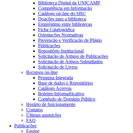
Biblioteca Digital da UNICAMP
Competência em Informação
Catálogo on-line do SBU
Doações para a biblioteca
Empréstimo entre bibliotecas
Ficha Catalográfica
Orientações Normativas
Prevenção e Verificação de Plágio
Publicações
Repositório Institucional
Solicitação de Artigos de Publicações
Solicitação de Artigos Subsidiados
Solicitação de Livros
Recursos on-line
Pesquisa Integrada
Base de dados e Repositórios
Catálogo Acervus
Boletim Informafricativo
Contéudo de Domínio Público
Horário de funcionamento
Contatos
Últimas aquisições
FAQ
Publicações
Equipe