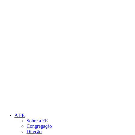
Link para o Instagram
Link para o Youtube
A FE
Sobre a FE
Congregação
Direção