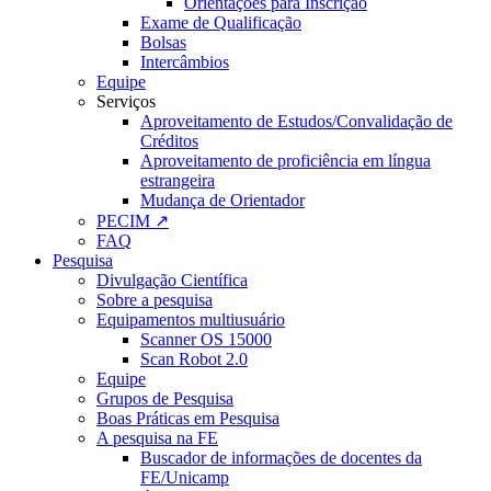
Orientações para Inscrição
Exame de Qualificação
Bolsas
Intercâmbios
Equipe
Serviços
Aproveitamento de Estudos/Convalidação de
Créditos
Aproveitamento de proficiência em língua
estrangeira
Mudança de Orientador
PECIM ↗
FAQ
Pesquisa
Divulgação Científica
Sobre a pesquisa
Equipamentos multiusuário
Scanner OS 15000
Scan Robot 2.0
Equipe
Grupos de Pesquisa
Boas Práticas em Pesquisa
A pesquisa na FE
Buscador de informações de docentes da
FE/Unicamp