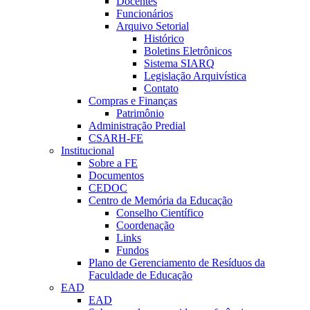
Docentes
Funcionários
Arquivo Setorial
Histórico
Boletins Eletrônicos
Sistema SIARQ
Legislação Arquivística
Contato
Compras e Finanças
Patrimônio
Administração Predial
CSARH-FE
Institucional
Sobre a FE
Documentos
CEDOC
Centro de Memória da Educação
Conselho Científico
Coordenação
Links
Fundos
Plano de Gerenciamento de Resíduos da
Faculdade de Educação
EAD
EAD