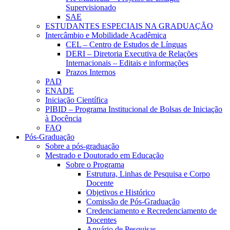
Supervisionado
SAE
ESTUDANTES ESPECIAIS NA GRADUAÇÃO
Intercâmbio e Mobilidade Acadêmica
CEL – Centro de Estudos de Línguas
DERI – Diretoria Executiva de Relações
Internacionais – Editais e informações
Prazos Internos
PAD
ENADE
Iniciação Científica
PIBID – Programa Institucional de Bolsas de Iniciação
à Docência
FAQ
Pós-Graduação
Sobre a pós-graduação
Mestrado e Doutorado em Educação
Sobre o Programa
Estrutura, Linhas de Pesquisa e Corpo
Docente
Objetivos e Histórico
Comissão de Pós-Graduação
Credenciamento e Recredenciamento de
Docentes
Anuário de Pesquisas