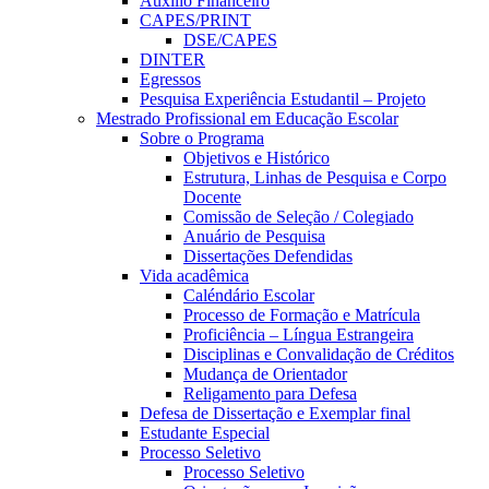
Auxílio Financeiro
CAPES/PRINT
DSE/CAPES
DINTER
Egressos
Pesquisa Experiência Estudantil – Projeto
Mestrado Profissional em Educação Escolar
Sobre o Programa
Objetivos e Histórico
Estrutura, Linhas de Pesquisa e Corpo
Docente
Comissão de Seleção / Colegiado
Anuário de Pesquisa
Dissertações Defendidas
Vida acadêmica
Caléndário Escolar
Processo de Formação e Matrícula
Proficiência – Língua Estrangeira
Disciplinas e Convalidação de Créditos
Mudança de Orientador
Religamento para Defesa
Defesa de Dissertação e Exemplar final
Estudante Especial
Processo Seletivo
Processo Seletivo