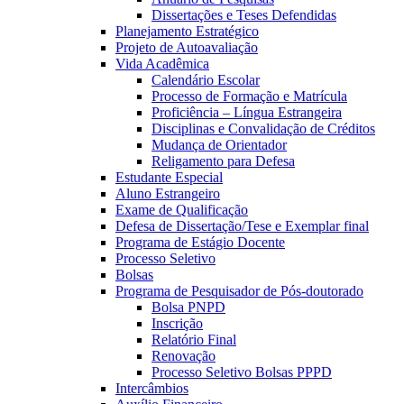
Dissertações e Teses Defendidas
Planejamento Estratégico
Projeto de Autoavaliação
Vida Acadêmica
Calendário Escolar
Processo de Formação e Matrícula
Proficiência – Língua Estrangeira
Disciplinas e Convalidação de Créditos
Mudança de Orientador
Religamento para Defesa
Estudante Especial
Aluno Estrangeiro
Exame de Qualificação
Defesa de Dissertação/Tese e Exemplar final
Programa de Estágio Docente
Processo Seletivo
Bolsas
Programa de Pesquisador de Pós-doutorado
Bolsa PNPD
Inscrição
Relatório Final
Renovação
Processo Seletivo Bolsas PPPD
Intercâmbios