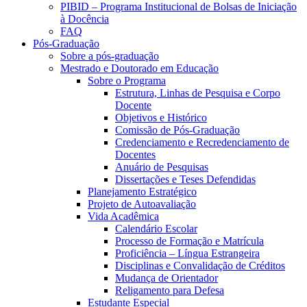
PIBID – Programa Institucional de Bolsas de Iniciação
à Docência
FAQ
Pós-Graduação
Sobre a pós-graduação
Mestrado e Doutorado em Educação
Sobre o Programa
Estrutura, Linhas de Pesquisa e Corpo
Docente
Objetivos e Histórico
Comissão de Pós-Graduação
Credenciamento e Recredenciamento de
Docentes
Anuário de Pesquisas
Dissertações e Teses Defendidas
Planejamento Estratégico
Projeto de Autoavaliação
Vida Acadêmica
Calendário Escolar
Processo de Formação e Matrícula
Proficiência – Língua Estrangeira
Disciplinas e Convalidação de Créditos
Mudança de Orientador
Religamento para Defesa
Estudante Especial