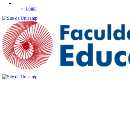
Login