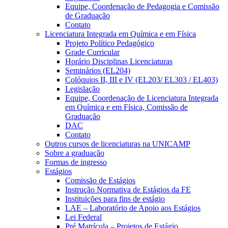
Equipe, Coordenação de Pedagogia e Comissão
de Graduação
Contato
Licenciatura Integrada em Química e em Física
Projeto Político Pedagógico
Grade Curricular
Horário Disciplinas Licenciaturas
Seminários (EL204)
Colóquios II, III e IV (EL203/ EL303 / EL403)
Legislação
Equipe, Coordenação de Licenciatura Integrada
em Química e em Física, Comissão de
Graduação
DAC
Contato
Outros cursos de licenciaturas na UNICAMP
Sobre a graduação
Formas de ingresso
Estágios
Comissão de Estágios
Instrução Normativa de Estágios da FE
Instituições para fins de estágio
LAE – Laboratório de Apoio aos Estágios
Lei Federal
Pré Matrícula – Projetos de Estágio