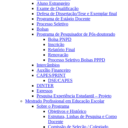
Aluno Estrangeiro
Exame de Qualificação
Defesa de Dissertação/Tese e Exemplar final
Programa de Estágio Docente
Processo Seletivo
Bolsas
Programa de Pesquisador de Pós-doutorado
Bolsa PNPD
Inscrição
Relatório Final
Renovação
Processo Seletivo Bolsas PPPD
Intercâmbios
Auxílio Financeiro
CAPES/PRINT
DSE/CAPES
DINTER
Egressos
Pesquisa Experiência Estudantil – Projeto
Mestrado Profissional em Educação Escolar
Sobre o Programa
Objetivos e Histórico
Estrutura, Linhas de Pesquisa e Corpo
Docente
Comissão de Seleção / Colegiado