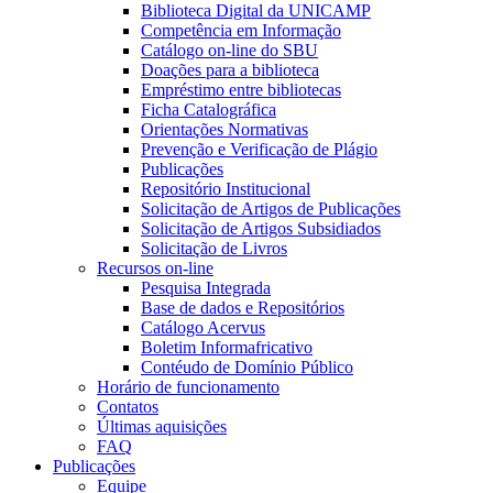
Biblioteca Digital da UNICAMP
Competência em Informação
Catálogo on-line do SBU
Doações para a biblioteca
Empréstimo entre bibliotecas
Ficha Catalográfica
Orientações Normativas
Prevenção e Verificação de Plágio
Publicações
Repositório Institucional
Solicitação de Artigos de Publicações
Solicitação de Artigos Subsidiados
Solicitação de Livros
Recursos on-line
Pesquisa Integrada
Base de dados e Repositórios
Catálogo Acervus
Boletim Informafricativo
Contéudo de Domínio Público
Horário de funcionamento
Contatos
Últimas aquisições
FAQ
Publicações
Equipe