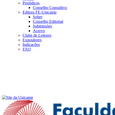
Periódicos
Conselho Consultivo
Editora FE-Unicamp
Sobre
Conselho Editorial
Submissões
Acervo
Clube de Leitores
Expositores
Indicações
FAQ
Menu