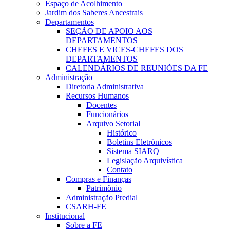
Espaço de Acolhimento
Jardim dos Saberes Ancestrais
Departamentos
SEÇÃO DE APOIO AOS
DEPARTAMENTOS
CHEFES E VICES-CHEFES DOS
DEPARTAMENTOS
CALENDÁRIOS DE REUNIÕES DA FE
Administração
Diretoria Administrativa
Recursos Humanos
Docentes
Funcionários
Arquivo Setorial
Histórico
Boletins Eletrônicos
Sistema SIARQ
Legislação Arquivística
Contato
Compras e Finanças
Patrimônio
Administração Predial
CSARH-FE
Institucional
Sobre a FE