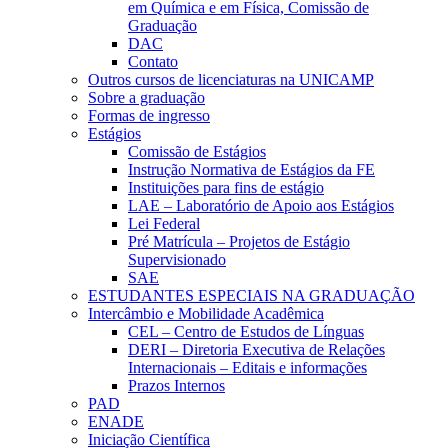
em Química e em Física, Comissão de
Graduação
DAC
Contato
Outros cursos de licenciaturas na UNICAMP
Sobre a graduação
Formas de ingresso
Estágios
Comissão de Estágios
Instrução Normativa de Estágios da FE
Instituições para fins de estágio
LAE – Laboratório de Apoio aos Estágios
Lei Federal
Pré Matrícula – Projetos de Estágio
Supervisionado
SAE
ESTUDANTES ESPECIAIS NA GRADUAÇÃO
Intercâmbio e Mobilidade Acadêmica
CEL – Centro de Estudos de Línguas
DERI – Diretoria Executiva de Relações
Internacionais – Editais e informações
Prazos Internos
PAD
ENADE
Iniciação Científica