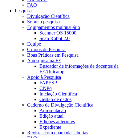
FAQ
Pesquisa
Divulgação Científica
Sobre a pesquisa
Equipamentos multiusuário
Scanner OS 15000
Scan Robot 2.0
Equipe
Grupos de Pesquisa
Boas Práticas em Pesquisa
A pesquisa na FE
Buscador de informações de docentes da
FE/Unicamp
Apoio à Pesquisa
FAPESP
CNPq
Iniciação Científica
Gestão de dados
Caderno de Divulgação Científica
Apresentação
Edição atual
Edições anteriores
Expediente
Revistas com chamadas abertas