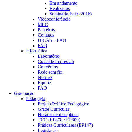
Em andamento
Realizados
Seminário EaD (2016)
Videoconferência
MEC
Parceiros
Contatos
DICAS – FAQ
FAQ
Informática
Laboratório
Cotas de Impressão
Convênios
Rede sem fio
Normas
Equipe
FAQ
Graduação
Pedagogia
Projeto Político Pedagógico
Grade Curricular
Horário de disciplinas
TCC (EP808 / EP809)
Práticas Curriculares (EP147)
Legislação