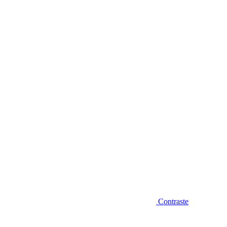
Diminuir fonte
Contraste