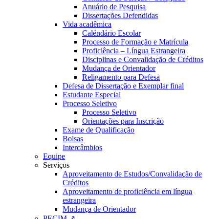
Anuário de Pesquisa
Dissertações Defendidas
Vida acadêmica
Caléndário Escolar
Processo de Formação e Matrícula
Proficiência – Língua Estrangeira
Disciplinas e Convalidação de Créditos
Mudança de Orientador
Religamento para Defesa
Defesa de Dissertação e Exemplar final
Estudante Especial
Processo Seletivo
Processo Seletivo
Orientações para Inscrição
Exame de Qualificação
Bolsas
Intercâmbios
Equipe
Serviços
Aproveitamento de Estudos/Convalidação de
Créditos
Aproveitamento de proficiência em língua
estrangeira
Mudança de Orientador
PECIM ↗