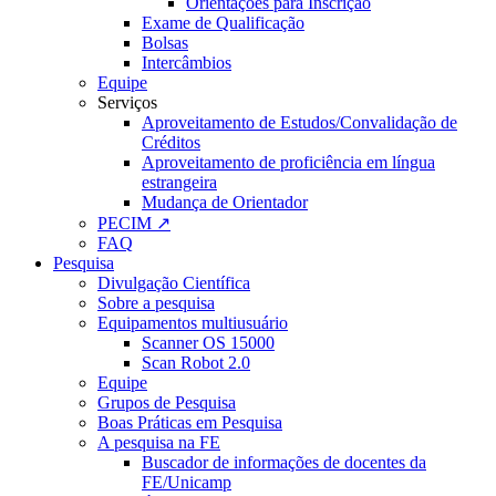
Orientações para Inscrição
Exame de Qualificação
Bolsas
Intercâmbios
Equipe
Serviços
Aproveitamento de Estudos/Convalidação de
Créditos
Aproveitamento de proficiência em língua
estrangeira
Mudança de Orientador
PECIM ↗
FAQ
Pesquisa
Divulgação Científica
Sobre a pesquisa
Equipamentos multiusuário
Scanner OS 15000
Scan Robot 2.0
Equipe
Grupos de Pesquisa
Boas Práticas em Pesquisa
A pesquisa na FE
Buscador de informações de docentes da
FE/Unicamp