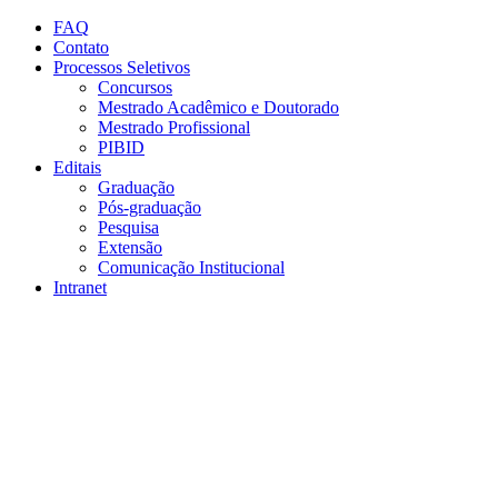
Conteúdo principal
Menu principal
Rodapé
FAQ
Contato
Processos Seletivos
Concursos
Mestrado Acadêmico e Doutorado
Mestrado Profissional
PIBID
Editais
Graduação
Pós-graduação
Pesquisa
Extensão
Comunicação Institucional
Intranet
Aumentar fonte
Diminuir fonte