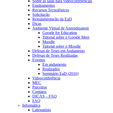
Sobre as salas para videoconferências
Equipamentos
Recursos Tecnológicos
Solicitação
Regulamentação da EaD
Dicas
Ambiente Virtual de Aprendizagem
Google for Education
Tutorial sobre o Google Meet
Moodle
Tutorial sobre o Moodle
Defesas de Teses em Andamento
Defesas de Teses Realizadas
Eventos
Em andamento
Realizados
Seminário EaD (2016)
Videoconferência
MEC
Parceiros
Contatos
DICAS – FAQ
FAQ
Informática
Laboratório