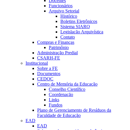
Docentes
Funcionários
Arquivo Setorial
Histórico
Boletins Eletrônicos
Sistema SIARQ
Legislação Arquivística
Contato
Compras e Finanças
Patrimônio
Administração Predial
CSARH-FE
Institucional
Sobre a FE
Documentos
CEDOC
Centro de Memória da Educação
Conselho Científico
Coordenação
Links
Fundos
Plano de Gerenciamento de Resíduos da
Faculdade de Educação
EAD
EAD