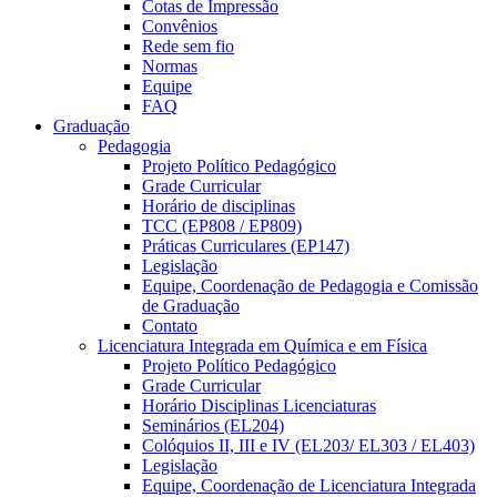
Cotas de Impressão
Convênios
Rede sem fio
Normas
Equipe
FAQ
Graduação
Pedagogia
Projeto Político Pedagógico
Grade Curricular
Horário de disciplinas
TCC (EP808 / EP809)
Práticas Curriculares (EP147)
Legislação
Equipe, Coordenação de Pedagogia e Comissão
de Graduação
Contato
Licenciatura Integrada em Química e em Física
Projeto Político Pedagógico
Grade Curricular
Horário Disciplinas Licenciaturas
Seminários (EL204)
Colóquios II, III e IV (EL203/ EL303 / EL403)
Legislação
Equipe, Coordenação de Licenciatura Integrada