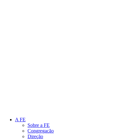
Link para o Instagram
Link para o Youtube
A FE
Sobre a FE
Congregação
Direção