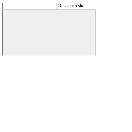
Buscar no site
Buscar
Link para o Facebook
Link para o Linkedin