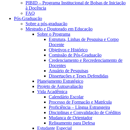
PIBID – Programa Institucional de Bolsas de Iniciação
à Docência
FAQ
Pós-Graduação
Sobre a pós-graduação
Mestrado e Doutorado em Educação
Sobre o Programa
Estrutura, Linhas de Pesquisa e Corpo
Docente
Objetivos e Histórico
Comissão de Pós-Graduação
Credenciamento e Recredenciamento de
Docentes
Anuário de Pesquisas
Dissertações e Teses Defendidas
Planejamento Estratégico
Projeto de Autoavaliação
Vida Acadêmica
Calendário Escolar
Processo de Formação e Matrícula
Proficiência – Língua Estrangeira
Disciplinas e Convalidação de Créditos
Mudança de Orientador
Religamento para Defesa
Estudante Especial