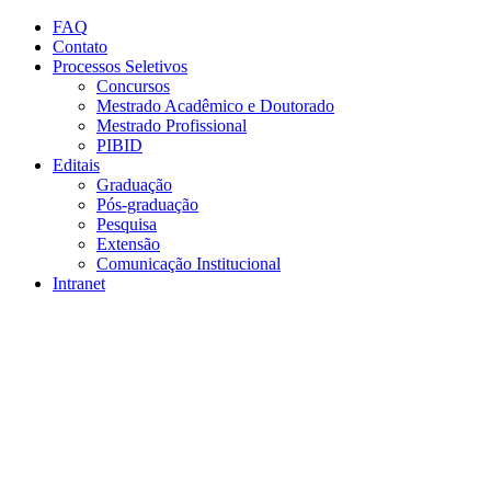
Conteúdo principal
Menu principal
Rodapé
FAQ
Contato
Processos Seletivos
Concursos
Mestrado Acadêmico e Doutorado
Mestrado Profissional
PIBID
Editais
Graduação
Pós-graduação
Pesquisa
Extensão
Comunicação Institucional
Intranet
Aumentar fonte
Diminuir fonte