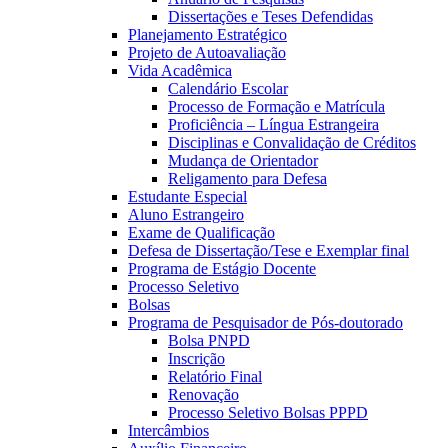
Dissertações e Teses Defendidas
Planejamento Estratégico
Projeto de Autoavaliação
Vida Acadêmica
Calendário Escolar
Processo de Formação e Matrícula
Proficiência – Língua Estrangeira
Disciplinas e Convalidação de Créditos
Mudança de Orientador
Religamento para Defesa
Estudante Especial
Aluno Estrangeiro
Exame de Qualificação
Defesa de Dissertação/Tese e Exemplar final
Programa de Estágio Docente
Processo Seletivo
Bolsas
Programa de Pesquisador de Pós-doutorado
Bolsa PNPD
Inscrição
Relatório Final
Renovação
Processo Seletivo Bolsas PPPD
Intercâmbios