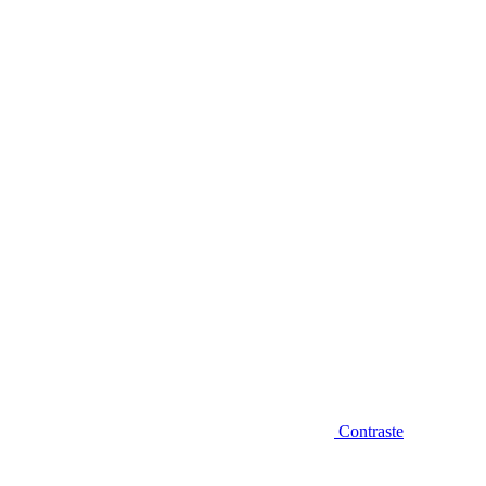
Diminuir fonte
Contraste