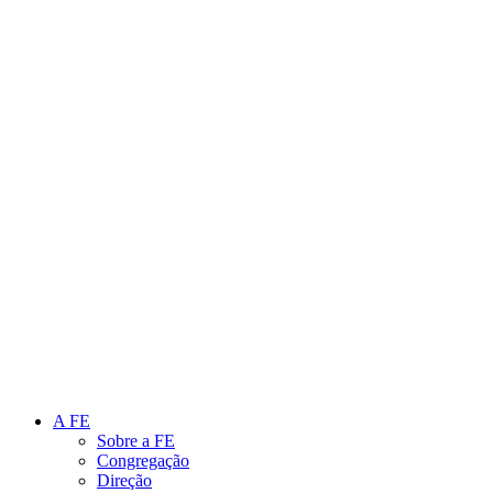
Link para o Instagram
Link para o Youtube
A FE
Sobre a FE
Congregação
Direção