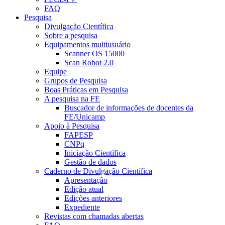
FAQ
Pesquisa
Divulgação Científica
Sobre a pesquisa
Equipamentos multiusuário
Scanner OS 15000
Scan Robot 2.0
Equipe
Grupos de Pesquisa
Boas Práticas em Pesquisa
A pesquisa na FE
Buscador de informações de docentes da
FE/Unicamp
Apoio à Pesquisa
FAPESP
CNPq
Iniciação Científica
Gestão de dados
Caderno de Divulgação Científica
Apresentação
Edição atual
Edições anteriores
Expediente
Revistas com chamadas abertas