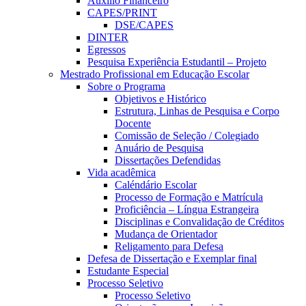
Auxílio Financeiro
CAPES/PRINT
DSE/CAPES
DINTER
Egressos
Pesquisa Experiência Estudantil – Projeto
Mestrado Profissional em Educação Escolar
Sobre o Programa
Objetivos e Histórico
Estrutura, Linhas de Pesquisa e Corpo
Docente
Comissão de Seleção / Colegiado
Anuário de Pesquisa
Dissertações Defendidas
Vida acadêmica
Caléndário Escolar
Processo de Formação e Matrícula
Proficiência – Língua Estrangeira
Disciplinas e Convalidação de Créditos
Mudança de Orientador
Religamento para Defesa
Defesa de Dissertação e Exemplar final
Estudante Especial
Processo Seletivo
Processo Seletivo