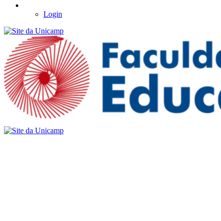
Login