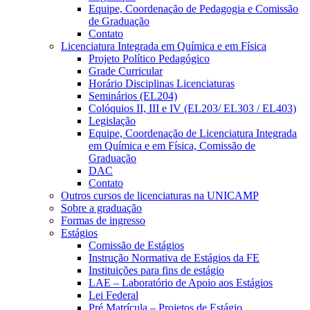
Equipe, Coordenação de Pedagogia e Comissão
de Graduação
Contato
Licenciatura Integrada em Química e em Física
Projeto Político Pedagógico
Grade Curricular
Horário Disciplinas Licenciaturas
Seminários (EL204)
Colóquios II, III e IV (EL203/ EL303 / EL403)
Legislação
Equipe, Coordenação de Licenciatura Integrada
em Química e em Física, Comissão de
Graduação
DAC
Contato
Outros cursos de licenciaturas na UNICAMP
Sobre a graduação
Formas de ingresso
Estágios
Comissão de Estágios
Instrução Normativa de Estágios da FE
Instituições para fins de estágio
LAE – Laboratório de Apoio aos Estágios
Lei Federal
Pré Matrícula – Projetos de Estágio