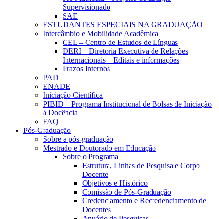
Supervisionado
SAE
ESTUDANTES ESPECIAIS NA GRADUAÇÃO
Intercâmbio e Mobilidade Acadêmica
CEL – Centro de Estudos de Línguas
DERI – Diretoria Executiva de Relações
Internacionais – Editais e informações
Prazos Internos
PAD
ENADE
Iniciação Científica
PIBID – Programa Institucional de Bolsas de Iniciação
à Docência
FAQ
Pós-Graduação
Sobre a pós-graduação
Mestrado e Doutorado em Educação
Sobre o Programa
Estrutura, Linhas de Pesquisa e Corpo
Docente
Objetivos e Histórico
Comissão de Pós-Graduação
Credenciamento e Recredenciamento de
Docentes
Anuário de Pesquisas