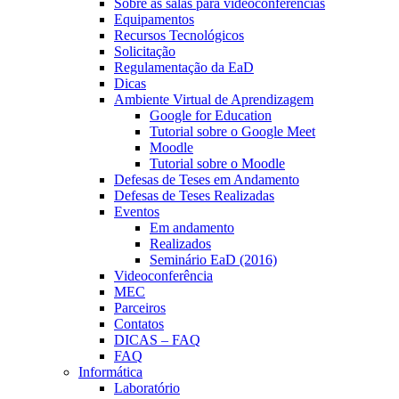
Sobre as salas para videoconferências
Equipamentos
Recursos Tecnológicos
Solicitação
Regulamentação da EaD
Dicas
Ambiente Virtual de Aprendizagem
Google for Education
Tutorial sobre o Google Meet
Moodle
Tutorial sobre o Moodle
Defesas de Teses em Andamento
Defesas de Teses Realizadas
Eventos
Em andamento
Realizados
Seminário EaD (2016)
Videoconferência
MEC
Parceiros
Contatos
DICAS – FAQ
FAQ
Informática
Laboratório