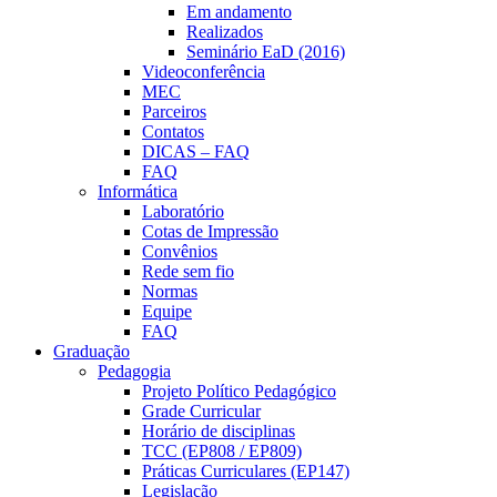
Em andamento
Realizados
Seminário EaD (2016)
Videoconferência
MEC
Parceiros
Contatos
DICAS – FAQ
FAQ
Informática
Laboratório
Cotas de Impressão
Convênios
Rede sem fio
Normas
Equipe
FAQ
Graduação
Pedagogia
Projeto Político Pedagógico
Grade Curricular
Horário de disciplinas
TCC (EP808 / EP809)
Práticas Curriculares (EP147)
Legislação