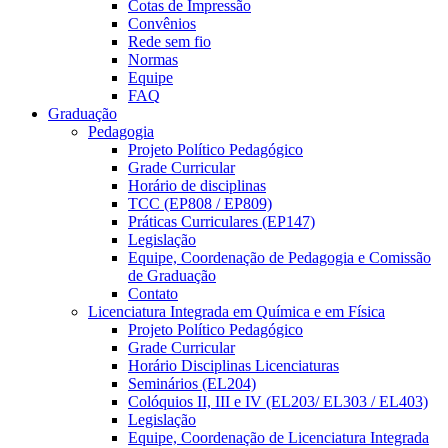
Cotas de Impressão
Convênios
Rede sem fio
Normas
Equipe
FAQ
Graduação
Pedagogia
Projeto Político Pedagógico
Grade Curricular
Horário de disciplinas
TCC (EP808 / EP809)
Práticas Curriculares (EP147)
Legislação
Equipe, Coordenação de Pedagogia e Comissão
de Graduação
Contato
Licenciatura Integrada em Química e em Física
Projeto Político Pedagógico
Grade Curricular
Horário Disciplinas Licenciaturas
Seminários (EL204)
Colóquios II, III e IV (EL203/ EL303 / EL403)
Legislação
Equipe, Coordenação de Licenciatura Integrada