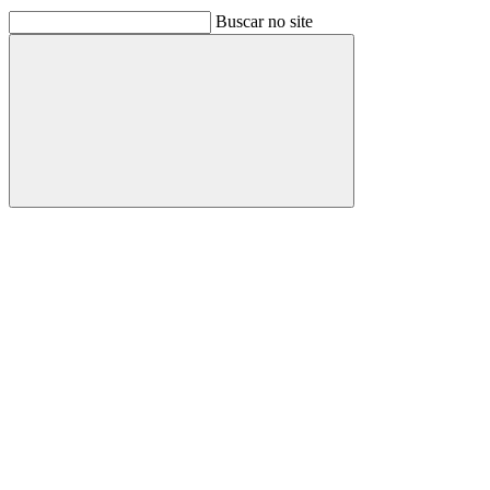
Buscar no site
Buscar
Link para o Facebook
Link para o Linkedin