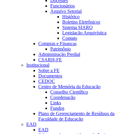
Docentes
Funcionários
Arquivo Setorial
Histórico
Boletins Eletrônicos
Sistema SIARQ
Legislação Arquivística
Contato
Compras e Finanças
Patrimônio
Administração Predial
CSARH-FE
Institucional
Sobre a FE
Documentos
CEDOC
Centro de Memória da Educação
Conselho Científico
Coordenação
Links
Fundos
Plano de Gerenciamento de Resíduos da
Faculdade de Educação
EAD
EAD