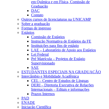
em Química e em Física, Comissão de
Graduação
DAC
Contato
Outros cursos de licenciaturas na UNICAMP
Sobre a graduação
Formas de ingresso
Estágios
Comissão de Estágios
Instrução Normativa de Estágios da FE
Instituições para fins de estágio
LAE – Laboratório de Apoio aos Estágios
Lei Federal
Pré Matrícula – Projetos de Estágio
Supervisionado
SAE
ESTUDANTES ESPECIAIS NA GRADUAÇÃO
Intercâmbio e Mobilidade Acadêmica
CEL – Centro de Estudos de Línguas
DERI – Diretoria Executiva de Relações
Internacionais – Editais e informações
Prazos Internos
PAD
ENADE
Iniciação Científica