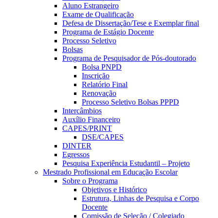
Aluno Estrangeiro
Exame de Qualificação
Defesa de Dissertação/Tese e Exemplar final
Programa de Estágio Docente
Processo Seletivo
Bolsas
Programa de Pesquisador de Pós-doutorado
Bolsa PNPD
Inscrição
Relatório Final
Renovação
Processo Seletivo Bolsas PPPD
Intercâmbios
Auxílio Financeiro
CAPES/PRINT
DSE/CAPES
DINTER
Egressos
Pesquisa Experiência Estudantil – Projeto
Mestrado Profissional em Educação Escolar
Sobre o Programa
Objetivos e Histórico
Estrutura, Linhas de Pesquisa e Corpo
Docente
Comissão de Seleção / Colegiado