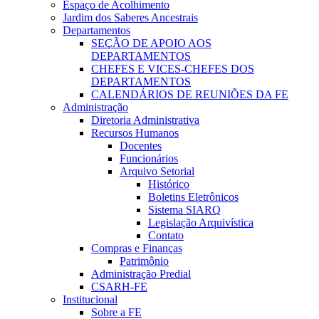
Espaço de Acolhimento
Jardim dos Saberes Ancestrais
Departamentos
SEÇÃO DE APOIO AOS
DEPARTAMENTOS
CHEFES E VICES-CHEFES DOS
DEPARTAMENTOS
CALENDÁRIOS DE REUNIÕES DA FE
Administração
Diretoria Administrativa
Recursos Humanos
Docentes
Funcionários
Arquivo Setorial
Histórico
Boletins Eletrônicos
Sistema SIARQ
Legislação Arquivística
Contato
Compras e Finanças
Patrimônio
Administração Predial
CSARH-FE
Institucional
Sobre a FE