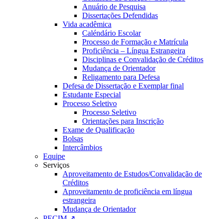
Anuário de Pesquisa
Dissertações Defendidas
Vida acadêmica
Caléndário Escolar
Processo de Formação e Matrícula
Proficiência – Língua Estrangeira
Disciplinas e Convalidação de Créditos
Mudança de Orientador
Religamento para Defesa
Defesa de Dissertação e Exemplar final
Estudante Especial
Processo Seletivo
Processo Seletivo
Orientações para Inscrição
Exame de Qualificação
Bolsas
Intercâmbios
Equipe
Serviços
Aproveitamento de Estudos/Convalidação de
Créditos
Aproveitamento de proficiência em língua
estrangeira
Mudança de Orientador
PECIM ↗