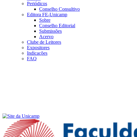
Periódicos
Conselho Consultivo
Editora FE-Unicamp
Sobre
Conselho Editorial
Submissões
Acervo
Clube de Leitores
Expositores
Indicações
FAQ
Menu