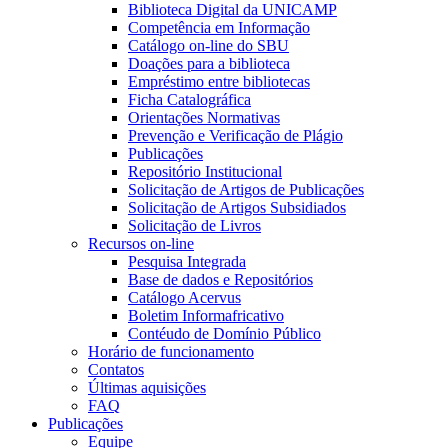
Biblioteca Digital da UNICAMP
Competência em Informação
Catálogo on-line do SBU
Doações para a biblioteca
Empréstimo entre bibliotecas
Ficha Catalográfica
Orientações Normativas
Prevenção e Verificação de Plágio
Publicações
Repositório Institucional
Solicitação de Artigos de Publicações
Solicitação de Artigos Subsidiados
Solicitação de Livros
Recursos on-line
Pesquisa Integrada
Base de dados e Repositórios
Catálogo Acervus
Boletim Informafricativo
Contéudo de Domínio Público
Horário de funcionamento
Contatos
Últimas aquisições
FAQ
Publicações
Equipe