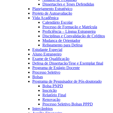
Dissertações e Teses Defendidas
Planejamento Estratégico
Projeto de Autoavaliação
Vida Acadêmica
Calendário Escolar
Processo de Formação e Matrícula
Proficiência – Língua Estrangeira
Disciplinas e Convalidação de Créditos
Mudança de Orientador
Religamento para Defesa
Estudante Especial
Aluno Estrangeiro
Exame de Qualificação
Defesa de Dissertação/Tese e Exemplar final
Programa de Estágio Docente
Processo Seletivo
Bolsas
Programa de Pesquisador de Pós-doutorado
Bolsa PNPD
Inscrição
Relatório Final
Renovação
Processo Seletivo Bolsas PPPD
Intercâmbios