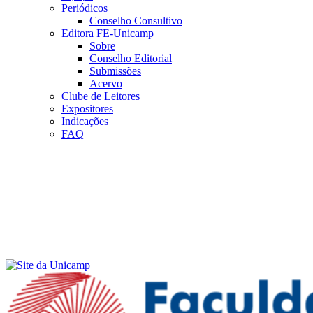
Periódicos
Conselho Consultivo
Editora FE-Unicamp
Sobre
Conselho Editorial
Submissões
Acervo
Clube de Leitores
Expositores
Indicações
FAQ
Menu