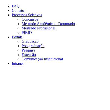
Conteúdo principal
Menu principal
Rodapé
FAQ
Contato
Processos Seletivos
Concursos
Mestrado Acadêmico e Doutorado
Mestrado Profissional
PIBID
Editais
Graduação
Pós-graduação
Pesquisa
Extensão
Comunicação Institucional
Intranet
Aumentar fonte
Diminuir fonte