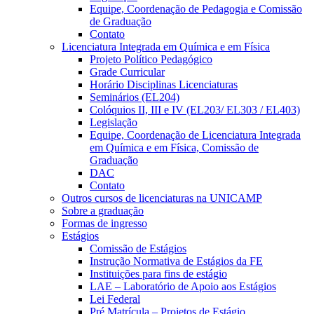
Equipe, Coordenação de Pedagogia e Comissão
de Graduação
Contato
Licenciatura Integrada em Química e em Física
Projeto Político Pedagógico
Grade Curricular
Horário Disciplinas Licenciaturas
Seminários (EL204)
Colóquios II, III e IV (EL203/ EL303 / EL403)
Legislação
Equipe, Coordenação de Licenciatura Integrada
em Química e em Física, Comissão de
Graduação
DAC
Contato
Outros cursos de licenciaturas na UNICAMP
Sobre a graduação
Formas de ingresso
Estágios
Comissão de Estágios
Instrução Normativa de Estágios da FE
Instituições para fins de estágio
LAE – Laboratório de Apoio aos Estágios
Lei Federal
Pré Matrícula – Projetos de Estágio