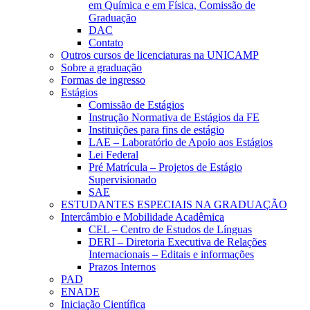
em Química e em Física, Comissão de
Graduação
DAC
Contato
Outros cursos de licenciaturas na UNICAMP
Sobre a graduação
Formas de ingresso
Estágios
Comissão de Estágios
Instrução Normativa de Estágios da FE
Instituições para fins de estágio
LAE – Laboratório de Apoio aos Estágios
Lei Federal
Pré Matrícula – Projetos de Estágio
Supervisionado
SAE
ESTUDANTES ESPECIAIS NA GRADUAÇÃO
Intercâmbio e Mobilidade Acadêmica
CEL – Centro de Estudos de Línguas
DERI – Diretoria Executiva de Relações
Internacionais – Editais e informações
Prazos Internos
PAD
ENADE
Iniciação Científica