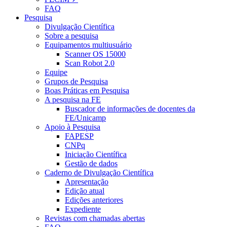
FAQ
Pesquisa
Divulgação Científica
Sobre a pesquisa
Equipamentos multiusuário
Scanner OS 15000
Scan Robot 2.0
Equipe
Grupos de Pesquisa
Boas Práticas em Pesquisa
A pesquisa na FE
Buscador de informações de docentes da
FE/Unicamp
Apoio à Pesquisa
FAPESP
CNPq
Iniciação Científica
Gestão de dados
Caderno de Divulgação Científica
Apresentação
Edição atual
Edições anteriores
Expediente
Revistas com chamadas abertas