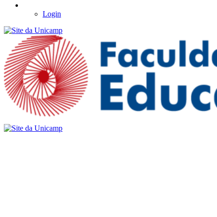
Login