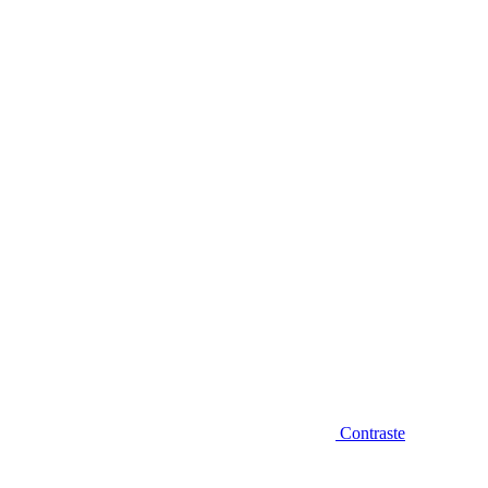
Diminuir fonte
Contraste