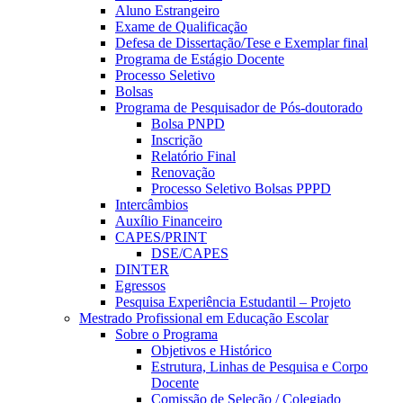
Aluno Estrangeiro
Exame de Qualificação
Defesa de Dissertação/Tese e Exemplar final
Programa de Estágio Docente
Processo Seletivo
Bolsas
Programa de Pesquisador de Pós-doutorado
Bolsa PNPD
Inscrição
Relatório Final
Renovação
Processo Seletivo Bolsas PPPD
Intercâmbios
Auxílio Financeiro
CAPES/PRINT
DSE/CAPES
DINTER
Egressos
Pesquisa Experiência Estudantil – Projeto
Mestrado Profissional em Educação Escolar
Sobre o Programa
Objetivos e Histórico
Estrutura, Linhas de Pesquisa e Corpo
Docente
Comissão de Seleção / Colegiado