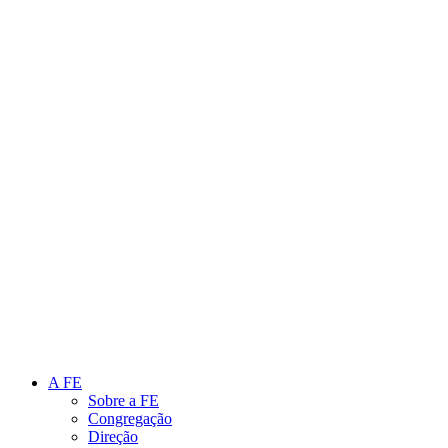
Link para o Instagram
Link para o Youtube
A FE
Sobre a FE
Congregação
Direção