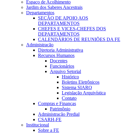
Espaço de Acolhimento
Jardim dos Saberes Ancestrais
Departamentos
SEÇÃO DE APOIO AOS
DEPARTAMENTOS
CHEFES E VICES-CHEFES DOS
DEPARTAMENTOS
CALENDÁRIOS DE REUNIÕES DA FE
Administração
Diretoria Administrativa
Recursos Humanos
Docentes
Funcionários
Arquivo Setorial
Histórico
Boletins Eletrônicos
Sistema SIARQ
Legislação Arquivística
Contato
Compras e Finanças
Patrimônio
Administração Predial
CSARH-FE
Institucional
Sobre a FE