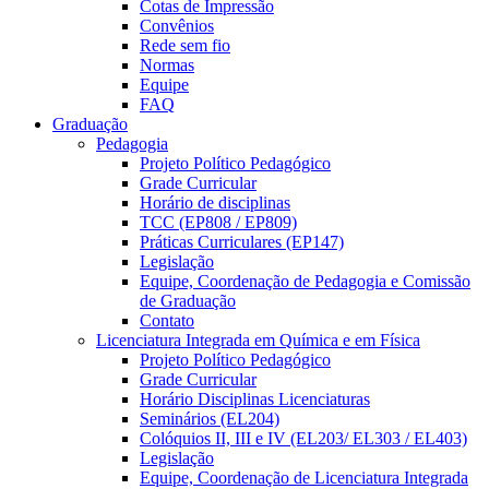
Cotas de Impressão
Convênios
Rede sem fio
Normas
Equipe
FAQ
Graduação
Pedagogia
Projeto Político Pedagógico
Grade Curricular
Horário de disciplinas
TCC (EP808 / EP809)
Práticas Curriculares (EP147)
Legislação
Equipe, Coordenação de Pedagogia e Comissão
de Graduação
Contato
Licenciatura Integrada em Química e em Física
Projeto Político Pedagógico
Grade Curricular
Horário Disciplinas Licenciaturas
Seminários (EL204)
Colóquios II, III e IV (EL203/ EL303 / EL403)
Legislação
Equipe, Coordenação de Licenciatura Integrada