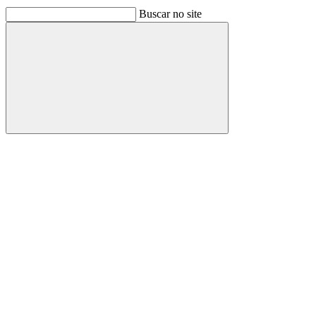
Buscar no site
Buscar
Link para o Facebook
Link para o Linkedin