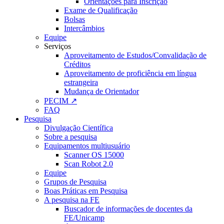
Orientações para Inscrição
Exame de Qualificação
Bolsas
Intercâmbios
Equipe
Serviços
Aproveitamento de Estudos/Convalidação de
Créditos
Aproveitamento de proficiência em língua
estrangeira
Mudança de Orientador
PECIM ↗
FAQ
Pesquisa
Divulgação Científica
Sobre a pesquisa
Equipamentos multiusuário
Scanner OS 15000
Scan Robot 2.0
Equipe
Grupos de Pesquisa
Boas Práticas em Pesquisa
A pesquisa na FE
Buscador de informações de docentes da
FE/Unicamp