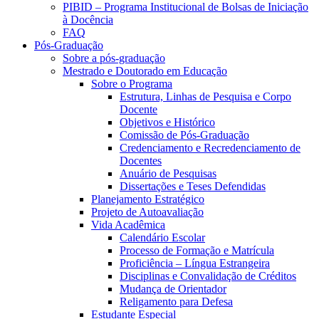
PIBID – Programa Institucional de Bolsas de Iniciação
à Docência
FAQ
Pós-Graduação
Sobre a pós-graduação
Mestrado e Doutorado em Educação
Sobre o Programa
Estrutura, Linhas de Pesquisa e Corpo
Docente
Objetivos e Histórico
Comissão de Pós-Graduação
Credenciamento e Recredenciamento de
Docentes
Anuário de Pesquisas
Dissertações e Teses Defendidas
Planejamento Estratégico
Projeto de Autoavaliação
Vida Acadêmica
Calendário Escolar
Processo de Formação e Matrícula
Proficiência – Língua Estrangeira
Disciplinas e Convalidação de Créditos
Mudança de Orientador
Religamento para Defesa
Estudante Especial