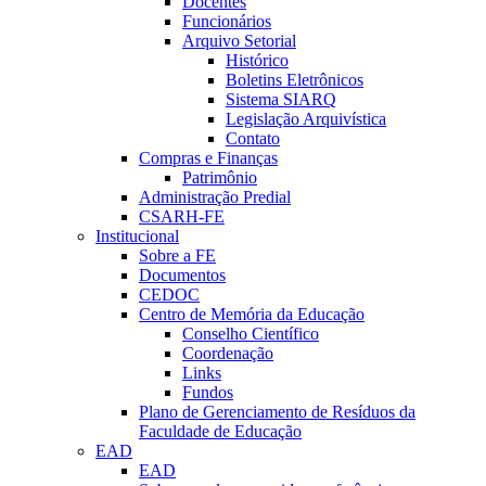
Docentes
Funcionários
Arquivo Setorial
Histórico
Boletins Eletrônicos
Sistema SIARQ
Legislação Arquivística
Contato
Compras e Finanças
Patrimônio
Administração Predial
CSARH-FE
Institucional
Sobre a FE
Documentos
CEDOC
Centro de Memória da Educação
Conselho Científico
Coordenação
Links
Fundos
Plano de Gerenciamento de Resíduos da
Faculdade de Educação
EAD
EAD