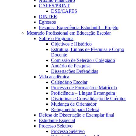
Auxílio Financeiro
CAPES/PRINT
DSE/CAPES
DINTER
Egressos
Pesquisa Experiência Estudantil – Projeto
Mestrado Profissional em Educação Escolar
Sobre o Programa
Objetivos e Histórico
Estrutura, Linhas de Pesquisa e Corpo
Docente
Comissão de Seleção / Colegiado
Anuário de Pesquisa
Dissertações Defendidas
Vida acadêmica
Caléndário Escolar
Processo de Formação e Matrícula
Proficiência – Língua Estrangeira
Disciplinas e Convalidação de Créditos
Mudança de Orientador
Religamento para Defesa
Defesa de Dissertação e Exemplar final
Estudante Especial
Processo Seletivo
Processo Seletivo