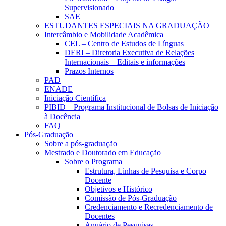
Supervisionado
SAE
ESTUDANTES ESPECIAIS NA GRADUAÇÃO
Intercâmbio e Mobilidade Acadêmica
CEL – Centro de Estudos de Línguas
DERI – Diretoria Executiva de Relações
Internacionais – Editais e informações
Prazos Internos
PAD
ENADE
Iniciação Científica
PIBID – Programa Institucional de Bolsas de Iniciação
à Docência
FAQ
Pós-Graduação
Sobre a pós-graduação
Mestrado e Doutorado em Educação
Sobre o Programa
Estrutura, Linhas de Pesquisa e Corpo
Docente
Objetivos e Histórico
Comissão de Pós-Graduação
Credenciamento e Recredenciamento de
Docentes
Anuário de Pesquisas