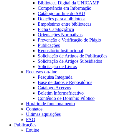
Biblioteca Digital da UNICAMP
Competência em Informação
Catálogo on-line do SBU
Doações para a biblioteca
Empréstimo entre bibliotecas
Ficha Catalográfica
Orientações Normativas
Prevenção e Verificação de Plágio
Publicações
Repositório Institucional
Solicitação de Artigos de Publicações
Solicitação de Artigos Subsidiados
Solicitação de Livros
Recursos on-line
Pesquisa Integrada
Base de dados e Repositórios
Catálogo Acervus
Boletim Informafricativo
Contéudo de Domínio Público
Horário de funcionamento
Contatos
Últimas aquisições
FAQ
Publicações
Equipe