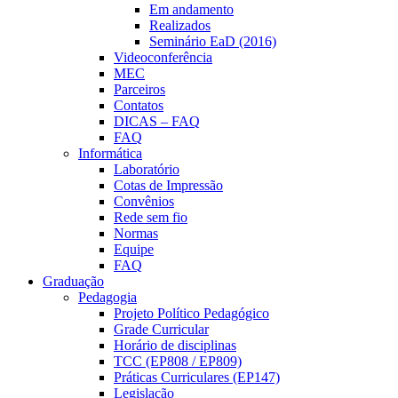
Em andamento
Realizados
Seminário EaD (2016)
Videoconferência
MEC
Parceiros
Contatos
DICAS – FAQ
FAQ
Informática
Laboratório
Cotas de Impressão
Convênios
Rede sem fio
Normas
Equipe
FAQ
Graduação
Pedagogia
Projeto Político Pedagógico
Grade Curricular
Horário de disciplinas
TCC (EP808 / EP809)
Práticas Curriculares (EP147)
Legislação