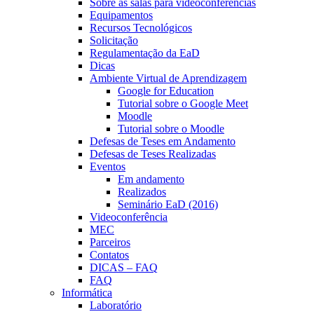
Sobre as salas para videoconferências
Equipamentos
Recursos Tecnológicos
Solicitação
Regulamentação da EaD
Dicas
Ambiente Virtual de Aprendizagem
Google for Education
Tutorial sobre o Google Meet
Moodle
Tutorial sobre o Moodle
Defesas de Teses em Andamento
Defesas de Teses Realizadas
Eventos
Em andamento
Realizados
Seminário EaD (2016)
Videoconferência
MEC
Parceiros
Contatos
DICAS – FAQ
FAQ
Informática
Laboratório