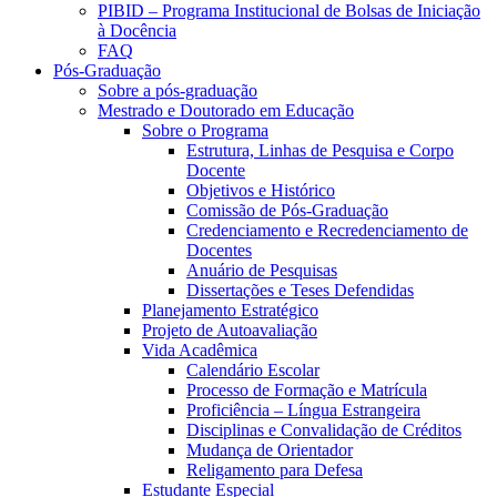
PIBID – Programa Institucional de Bolsas de Iniciação
à Docência
FAQ
Pós-Graduação
Sobre a pós-graduação
Mestrado e Doutorado em Educação
Sobre o Programa
Estrutura, Linhas de Pesquisa e Corpo
Docente
Objetivos e Histórico
Comissão de Pós-Graduação
Credenciamento e Recredenciamento de
Docentes
Anuário de Pesquisas
Dissertações e Teses Defendidas
Planejamento Estratégico
Projeto de Autoavaliação
Vida Acadêmica
Calendário Escolar
Processo de Formação e Matrícula
Proficiência – Língua Estrangeira
Disciplinas e Convalidação de Créditos
Mudança de Orientador
Religamento para Defesa
Estudante Especial