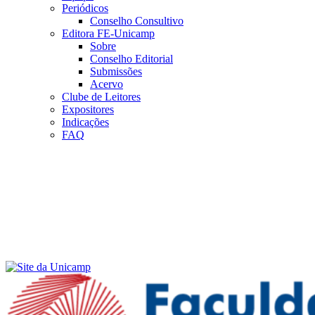
Periódicos
Conselho Consultivo
Editora FE-Unicamp
Sobre
Conselho Editorial
Submissões
Acervo
Clube de Leitores
Expositores
Indicações
FAQ
Menu