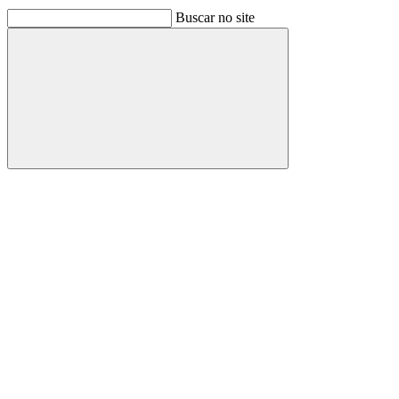
Buscar no site
Buscar
Link para o Facebook
Link para o Linkedin