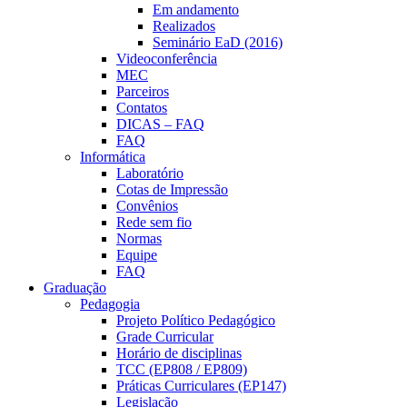
Em andamento
Realizados
Seminário EaD (2016)
Videoconferência
MEC
Parceiros
Contatos
DICAS – FAQ
FAQ
Informática
Laboratório
Cotas de Impressão
Convênios
Rede sem fio
Normas
Equipe
FAQ
Graduação
Pedagogia
Projeto Político Pedagógico
Grade Curricular
Horário de disciplinas
TCC (EP808 / EP809)
Práticas Curriculares (EP147)
Legislação