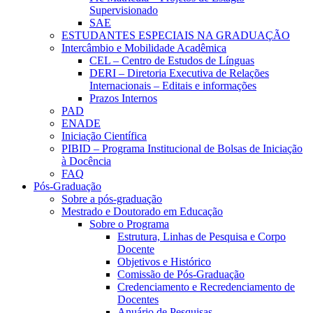
Supervisionado
SAE
ESTUDANTES ESPECIAIS NA GRADUAÇÃO
Intercâmbio e Mobilidade Acadêmica
CEL – Centro de Estudos de Línguas
DERI – Diretoria Executiva de Relações
Internacionais – Editais e informações
Prazos Internos
PAD
ENADE
Iniciação Científica
PIBID – Programa Institucional de Bolsas de Iniciação
à Docência
FAQ
Pós-Graduação
Sobre a pós-graduação
Mestrado e Doutorado em Educação
Sobre o Programa
Estrutura, Linhas de Pesquisa e Corpo
Docente
Objetivos e Histórico
Comissão de Pós-Graduação
Credenciamento e Recredenciamento de
Docentes
Anuário de Pesquisas