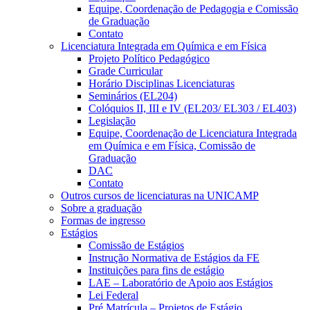
Equipe, Coordenação de Pedagogia e Comissão
de Graduação
Contato
Licenciatura Integrada em Química e em Física
Projeto Político Pedagógico
Grade Curricular
Horário Disciplinas Licenciaturas
Seminários (EL204)
Colóquios II, III e IV (EL203/ EL303 / EL403)
Legislação
Equipe, Coordenação de Licenciatura Integrada
em Química e em Física, Comissão de
Graduação
DAC
Contato
Outros cursos de licenciaturas na UNICAMP
Sobre a graduação
Formas de ingresso
Estágios
Comissão de Estágios
Instrução Normativa de Estágios da FE
Instituições para fins de estágio
LAE – Laboratório de Apoio aos Estágios
Lei Federal
Pré Matrícula – Projetos de Estágio