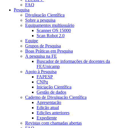
FAQ
Pesquisa
Divulgação Científica
Sobre a pesquisa
Equipamentos multiusuário
Scanner OS 15000
Scan Robot 2.0
Equipe
Grupos de Pesquisa
Boas Práticas em Pesquisa
A pesquisa na FE
Buscador de informações de docentes da
FE/Unicamp
Apoio à Pesquisa
FAPESP
CNPq
Iniciação Científica
Gestão de dados
Caderno de Divulgação Científica
Apresentação
Edição atual
Edições anteriores
Expediente
Revistas com chamadas abertas