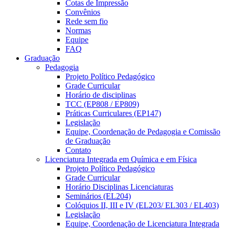
Cotas de Impressão
Convênios
Rede sem fio
Normas
Equipe
FAQ
Graduação
Pedagogia
Projeto Político Pedagógico
Grade Curricular
Horário de disciplinas
TCC (EP808 / EP809)
Práticas Curriculares (EP147)
Legislação
Equipe, Coordenação de Pedagogia e Comissão
de Graduação
Contato
Licenciatura Integrada em Química e em Física
Projeto Político Pedagógico
Grade Curricular
Horário Disciplinas Licenciaturas
Seminários (EL204)
Colóquios II, III e IV (EL203/ EL303 / EL403)
Legislação
Equipe, Coordenação de Licenciatura Integrada