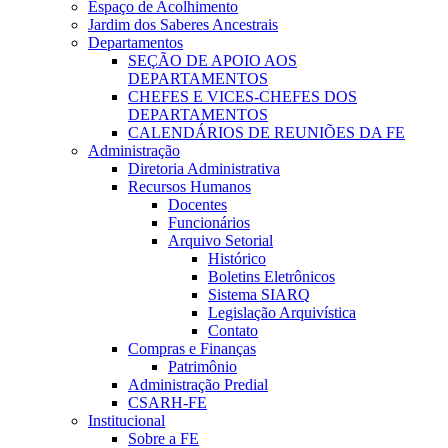
Espaço de Acolhimento
Jardim dos Saberes Ancestrais
Departamentos
SEÇÃO DE APOIO AOS
DEPARTAMENTOS
CHEFES E VICES-CHEFES DOS
DEPARTAMENTOS
CALENDÁRIOS DE REUNIÕES DA FE
Administração
Diretoria Administrativa
Recursos Humanos
Docentes
Funcionários
Arquivo Setorial
Histórico
Boletins Eletrônicos
Sistema SIARQ
Legislação Arquivística
Contato
Compras e Finanças
Patrimônio
Administração Predial
CSARH-FE
Institucional
Sobre a FE