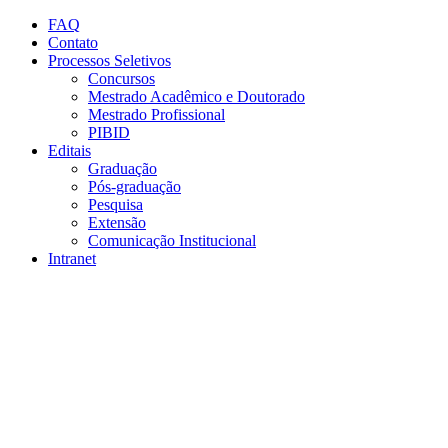
Conteúdo principal
Menu principal
Rodapé
FAQ
Contato
Processos Seletivos
Concursos
Mestrado Acadêmico e Doutorado
Mestrado Profissional
PIBID
Editais
Graduação
Pós-graduação
Pesquisa
Extensão
Comunicação Institucional
Intranet
Aumentar fonte
Diminuir fonte