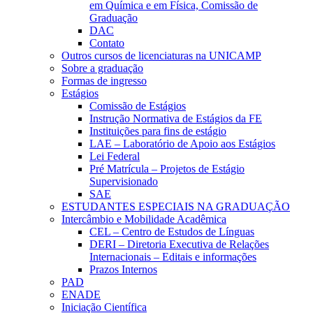
em Química e em Física, Comissão de
Graduação
DAC
Contato
Outros cursos de licenciaturas na UNICAMP
Sobre a graduação
Formas de ingresso
Estágios
Comissão de Estágios
Instrução Normativa de Estágios da FE
Instituições para fins de estágio
LAE – Laboratório de Apoio aos Estágios
Lei Federal
Pré Matrícula – Projetos de Estágio
Supervisionado
SAE
ESTUDANTES ESPECIAIS NA GRADUAÇÃO
Intercâmbio e Mobilidade Acadêmica
CEL – Centro de Estudos de Línguas
DERI – Diretoria Executiva de Relações
Internacionais – Editais e informações
Prazos Internos
PAD
ENADE
Iniciação Científica