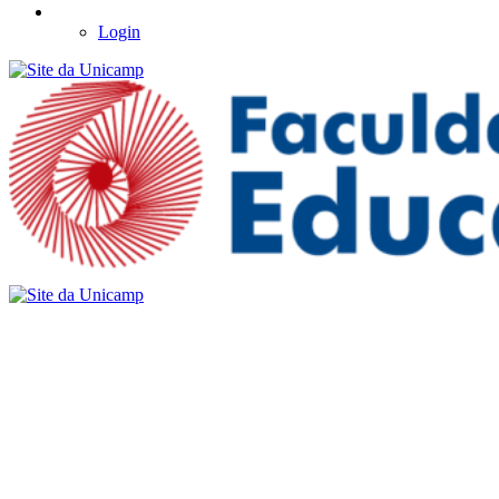
Login