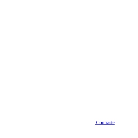
Diminuir fonte
Contraste