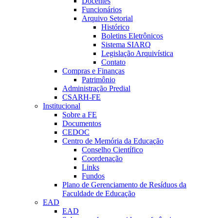
Docentes
Funcionários
Arquivo Setorial
Histórico
Boletins Eletrônicos
Sistema SIARQ
Legislação Arquivística
Contato
Compras e Finanças
Patrimônio
Administração Predial
CSARH-FE
Institucional
Sobre a FE
Documentos
CEDOC
Centro de Memória da Educação
Conselho Científico
Coordenação
Links
Fundos
Plano de Gerenciamento de Resíduos da
Faculdade de Educação
EAD
EAD