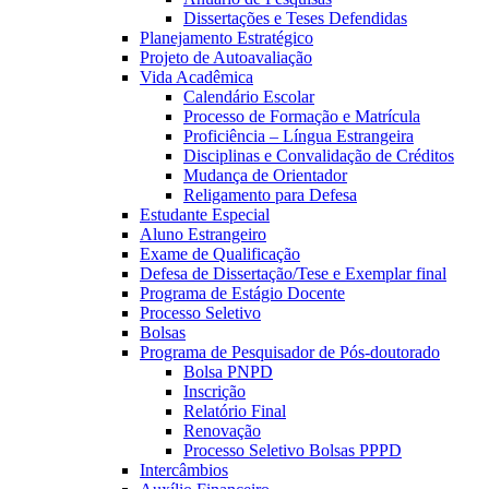
Dissertações e Teses Defendidas
Planejamento Estratégico
Projeto de Autoavaliação
Vida Acadêmica
Calendário Escolar
Processo de Formação e Matrícula
Proficiência – Língua Estrangeira
Disciplinas e Convalidação de Créditos
Mudança de Orientador
Religamento para Defesa
Estudante Especial
Aluno Estrangeiro
Exame de Qualificação
Defesa de Dissertação/Tese e Exemplar final
Programa de Estágio Docente
Processo Seletivo
Bolsas
Programa de Pesquisador de Pós-doutorado
Bolsa PNPD
Inscrição
Relatório Final
Renovação
Processo Seletivo Bolsas PPPD
Intercâmbios