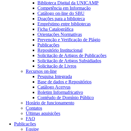
Biblioteca Digital da UNICAMP
Competência em Informação
Catálogo on-line do SBU
Doações para a biblioteca
Empréstimo entre bibliotecas
Ficha Catalográfica
Orientações Normativas
Prevenção e Verificação de Plágio
Publicações
Repositório Institucional
Solicitação de Artigos de Publicações
Solicitação de Artigos Subsidiados
Solicitação de Livros
Recursos on-line
Pesquisa Integrada
Base de dados e Repositórios
Catálogo Acervus
Boletim Informafricativo
Contéudo de Domínio Público
Horário de funcionamento
Contatos
Últimas aquisições
FAQ
Publicações
Equipe