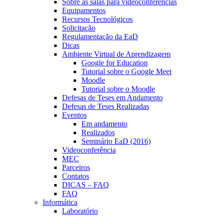
Sobre as salas para videoconferências
Equipamentos
Recursos Tecnológicos
Solicitação
Regulamentação da EaD
Dicas
Ambiente Virtual de Aprendizagem
Google for Education
Tutorial sobre o Google Meet
Moodle
Tutorial sobre o Moodle
Defesas de Teses em Andamento
Defesas de Teses Realizadas
Eventos
Em andamento
Realizados
Seminário EaD (2016)
Videoconferência
MEC
Parceiros
Contatos
DICAS – FAQ
FAQ
Informática
Laboratório