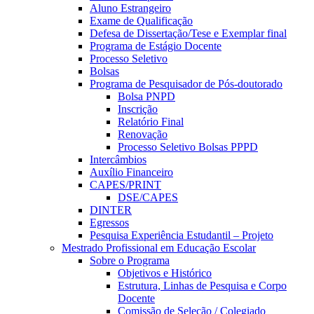
Aluno Estrangeiro
Exame de Qualificação
Defesa de Dissertação/Tese e Exemplar final
Programa de Estágio Docente
Processo Seletivo
Bolsas
Programa de Pesquisador de Pós-doutorado
Bolsa PNPD
Inscrição
Relatório Final
Renovação
Processo Seletivo Bolsas PPPD
Intercâmbios
Auxílio Financeiro
CAPES/PRINT
DSE/CAPES
DINTER
Egressos
Pesquisa Experiência Estudantil – Projeto
Mestrado Profissional em Educação Escolar
Sobre o Programa
Objetivos e Histórico
Estrutura, Linhas de Pesquisa e Corpo
Docente
Comissão de Seleção / Colegiado