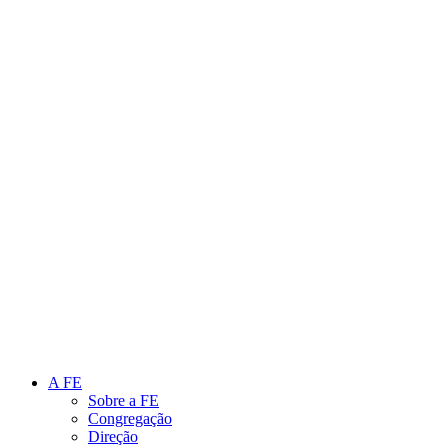
Link para o Instagram
Link para o Youtube
A FE
Sobre a FE
Congregação
Direção