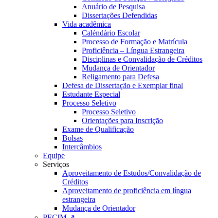
Anuário de Pesquisa
Dissertações Defendidas
Vida acadêmica
Caléndário Escolar
Processo de Formação e Matrícula
Proficiência – Língua Estrangeira
Disciplinas e Convalidação de Créditos
Mudança de Orientador
Religamento para Defesa
Defesa de Dissertação e Exemplar final
Estudante Especial
Processo Seletivo
Processo Seletivo
Orientações para Inscrição
Exame de Qualificação
Bolsas
Intercâmbios
Equipe
Serviços
Aproveitamento de Estudos/Convalidação de
Créditos
Aproveitamento de proficiência em língua
estrangeira
Mudança de Orientador
PECIM ↗