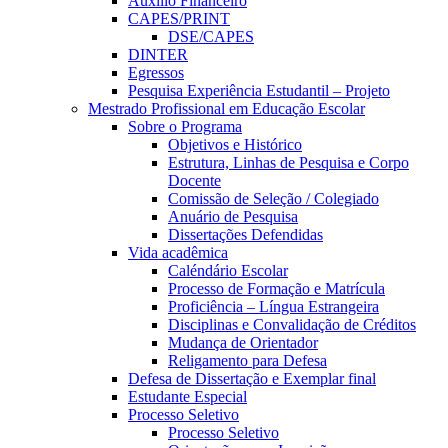
Auxílio Financeiro
CAPES/PRINT
DSE/CAPES
DINTER
Egressos
Pesquisa Experiência Estudantil – Projeto
Mestrado Profissional em Educação Escolar
Sobre o Programa
Objetivos e Histórico
Estrutura, Linhas de Pesquisa e Corpo
Docente
Comissão de Seleção / Colegiado
Anuário de Pesquisa
Dissertações Defendidas
Vida acadêmica
Caléndário Escolar
Processo de Formação e Matrícula
Proficiência – Língua Estrangeira
Disciplinas e Convalidação de Créditos
Mudança de Orientador
Religamento para Defesa
Defesa de Dissertação e Exemplar final
Estudante Especial
Processo Seletivo
Processo Seletivo