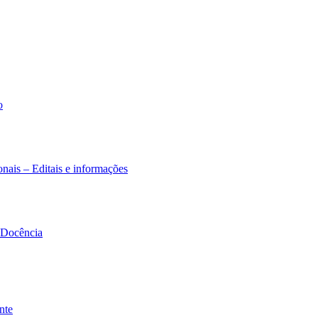
o
nais – Editais e informações
à Docência
nte