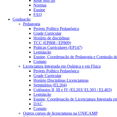
Rede sem fio
Normas
Equipe
FAQ
Graduação
Pedagogia
Projeto Político Pedagógico
Grade Curricular
Horário de disciplinas
TCC (EP808 / EP809)
Práticas Curriculares (EP147)
Legislação
Equipe, Coordenação de Pedagogia e Comissão d
Contato
Licenciatura Integrada em Química e em Física
Projeto Político Pedagógico
Grade Curricular
Horário Disciplinas Licenciaturas
Seminários (EL204)
Colóquios II, III e IV (EL203/ EL303 / EL403)
Legislação
Equipe, Coordenação de Licenciatura Integrada e
DAC
Contato
Outros cursos de licenciaturas na UNICAMP