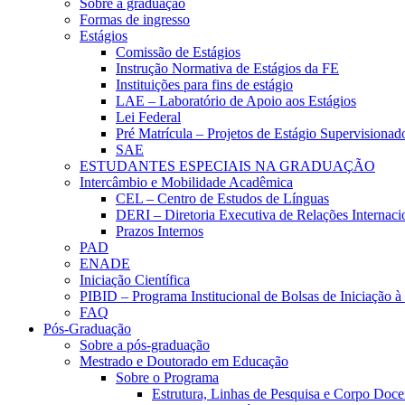
Sobre a graduação
Formas de ingresso
Estágios
Comissão de Estágios
Instrução Normativa de Estágios da FE
Instituições para fins de estágio
LAE – Laboratório de Apoio aos Estágios
Lei Federal
Pré Matrícula – Projetos de Estágio Supervisionad
SAE
ESTUDANTES ESPECIAIS NA GRADUAÇÃO
Intercâmbio e Mobilidade Acadêmica
CEL – Centro de Estudos de Línguas
DERI – Diretoria Executiva de Relações Internacio
Prazos Internos
PAD
ENADE
Iniciação Científica
PIBID – Programa Institucional de Bolsas de Iniciação 
FAQ
Pós-Graduação
Sobre a pós-graduação
Mestrado e Doutorado em Educação
Sobre o Programa
Estrutura, Linhas de Pesquisa e Corpo Doce