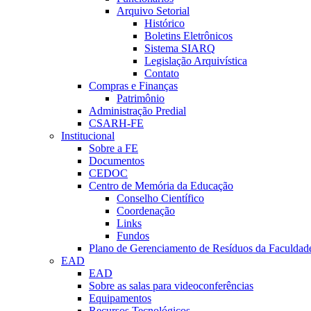
Arquivo Setorial
Histórico
Boletins Eletrônicos
Sistema SIARQ
Legislação Arquivística
Contato
Compras e Finanças
Patrimônio
Administração Predial
CSARH-FE
Institucional
Sobre a FE
Documentos
CEDOC
Centro de Memória da Educação
Conselho Científico
Coordenação
Links
Fundos
Plano de Gerenciamento de Resíduos da Faculdad
EAD
EAD
Sobre as salas para videoconferências
Equipamentos
Recursos Tecnológicos