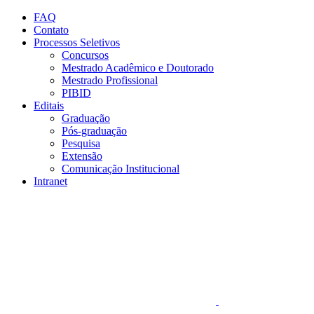
Conteúdo principal
Menu principal
Rodapé
FAQ
Contato
Processos Seletivos
Concursos
Mestrado Acadêmico e Doutorado
Mestrado Profissional
PIBID
Editais
Graduação
Pós-graduação
Pesquisa
Extensão
Comunicação Institucional
Intranet
Aumentar fonte