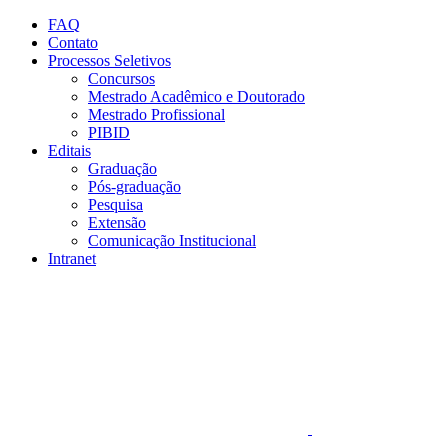
Conteúdo principal
Menu principal
Rodapé
FAQ
Contato
Processos Seletivos
Concursos
Mestrado Acadêmico e Doutorado
Mestrado Profissional
PIBID
Editais
Graduação
Pós-graduação
Pesquisa
Extensão
Comunicação Institucional
Intranet
Aumentar fonte