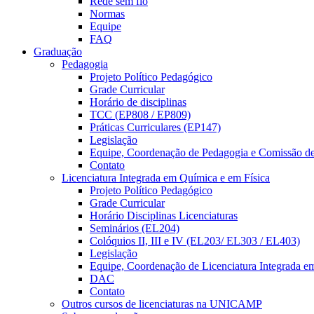
Rede sem fio
Normas
Equipe
FAQ
Graduação
Pedagogia
Projeto Político Pedagógico
Grade Curricular
Horário de disciplinas
TCC (EP808 / EP809)
Práticas Curriculares (EP147)
Legislação
Equipe, Coordenação de Pedagogia e Comissão d
Contato
Licenciatura Integrada em Química e em Física
Projeto Político Pedagógico
Grade Curricular
Horário Disciplinas Licenciaturas
Seminários (EL204)
Colóquios II, III e IV (EL203/ EL303 / EL403)
Legislação
Equipe, Coordenação de Licenciatura Integrada e
DAC
Contato
Outros cursos de licenciaturas na UNICAMP