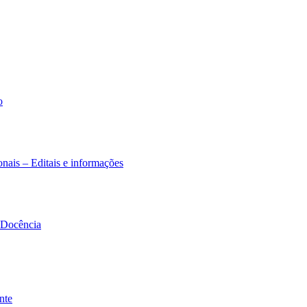
o
nais – Editais e informações
à Docência
nte