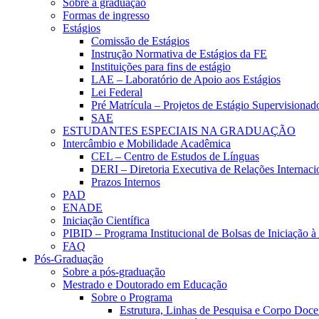
Sobre a graduação
Formas de ingresso
Estágios
Comissão de Estágios
Instrução Normativa de Estágios da FE
Instituições para fins de estágio
LAE – Laboratório de Apoio aos Estágios
Lei Federal
Pré Matrícula – Projetos de Estágio Supervisionad
SAE
ESTUDANTES ESPECIAIS NA GRADUAÇÃO
Intercâmbio e Mobilidade Acadêmica
CEL – Centro de Estudos de Línguas
DERI – Diretoria Executiva de Relações Internacio
Prazos Internos
PAD
ENADE
Iniciação Científica
PIBID – Programa Institucional de Bolsas de Iniciação 
FAQ
Pós-Graduação
Sobre a pós-graduação
Mestrado e Doutorado em Educação
Sobre o Programa
Estrutura, Linhas de Pesquisa e Corpo Doce