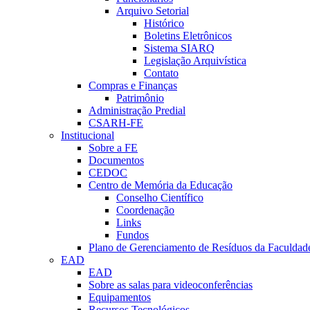
Arquivo Setorial
Histórico
Boletins Eletrônicos
Sistema SIARQ
Legislação Arquivística
Contato
Compras e Finanças
Patrimônio
Administração Predial
CSARH-FE
Institucional
Sobre a FE
Documentos
CEDOC
Centro de Memória da Educação
Conselho Científico
Coordenação
Links
Fundos
Plano de Gerenciamento de Resíduos da Faculdad
EAD
EAD
Sobre as salas para videoconferências
Equipamentos
Recursos Tecnológicos