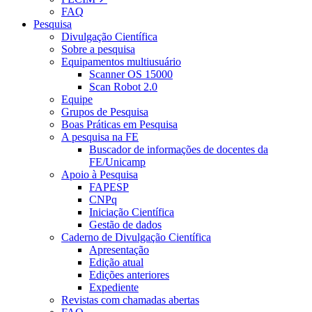
FAQ
Pesquisa
Divulgação Científica
Sobre a pesquisa
Equipamentos multiusuário
Scanner OS 15000
Scan Robot 2.0
Equipe
Grupos de Pesquisa
Boas Práticas em Pesquisa
A pesquisa na FE
Buscador de informações de docentes da
FE/Unicamp
Apoio à Pesquisa
FAPESP
CNPq
Iniciação Científica
Gestão de dados
Caderno de Divulgação Científica
Apresentação
Edição atual
Edições anteriores
Expediente
Revistas com chamadas abertas