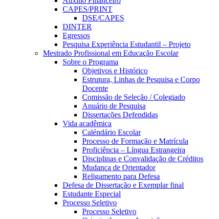
Auxílio Financeiro
CAPES/PRINT
DSE/CAPES
DINTER
Egressos
Pesquisa Experiência Estudantil – Projeto
Mestrado Profissional em Educação Escolar
Sobre o Programa
Objetivos e Histórico
Estrutura, Linhas de Pesquisa e Corpo
Docente
Comissão de Seleção / Colegiado
Anuário de Pesquisa
Dissertações Defendidas
Vida acadêmica
Caléndário Escolar
Processo de Formação e Matrícula
Proficiência – Língua Estrangeira
Disciplinas e Convalidação de Créditos
Mudança de Orientador
Religamento para Defesa
Defesa de Dissertação e Exemplar final
Estudante Especial
Processo Seletivo
Processo Seletivo