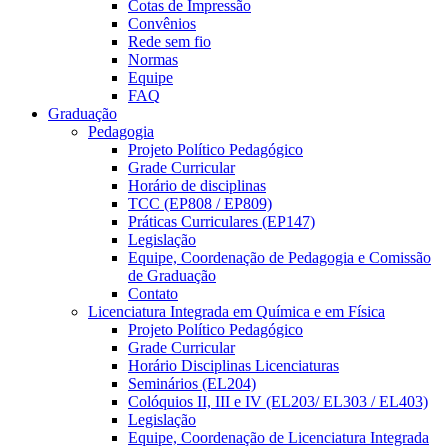
Cotas de Impressão
Convênios
Rede sem fio
Normas
Equipe
FAQ
Graduação
Pedagogia
Projeto Político Pedagógico
Grade Curricular
Horário de disciplinas
TCC (EP808 / EP809)
Práticas Curriculares (EP147)
Legislação
Equipe, Coordenação de Pedagogia e Comissão
de Graduação
Contato
Licenciatura Integrada em Química e em Física
Projeto Político Pedagógico
Grade Curricular
Horário Disciplinas Licenciaturas
Seminários (EL204)
Colóquios II, III e IV (EL203/ EL303 / EL403)
Legislação
Equipe, Coordenação de Licenciatura Integrada