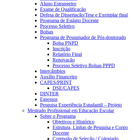
Aluno Estrangeiro
Exame de Qualificação
Defesa de Dissertação/Tese e Exemplar final
Programa de Estágio Docente
Processo Seletivo
Bolsas
Programa de Pesquisador de Pós-doutorado
Bolsa PNPD
Inscrição
Relatório Final
Renovação
Processo Seletivo Bolsas PPPD
Intercâmbios
Auxílio Financeiro
CAPES/PRINT
DSE/CAPES
DINTER
Egressos
Pesquisa Experiência Estudantil – Projeto
Mestrado Profissional em Educação Escolar
Sobre o Programa
Objetivos e Histórico
Estrutura, Linhas de Pesquisa e Corpo
Docente
Comissão de Seleção / Colegiado