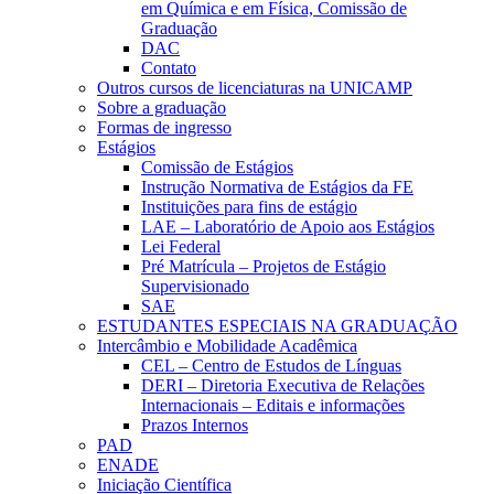
em Química e em Física, Comissão de
Graduação
DAC
Contato
Outros cursos de licenciaturas na UNICAMP
Sobre a graduação
Formas de ingresso
Estágios
Comissão de Estágios
Instrução Normativa de Estágios da FE
Instituições para fins de estágio
LAE – Laboratório de Apoio aos Estágios
Lei Federal
Pré Matrícula – Projetos de Estágio
Supervisionado
SAE
ESTUDANTES ESPECIAIS NA GRADUAÇÃO
Intercâmbio e Mobilidade Acadêmica
CEL – Centro de Estudos de Línguas
DERI – Diretoria Executiva de Relações
Internacionais – Editais e informações
Prazos Internos
PAD
ENADE
Iniciação Científica