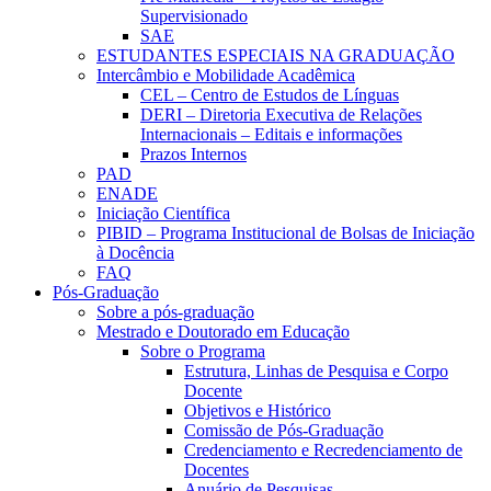
Supervisionado
SAE
ESTUDANTES ESPECIAIS NA GRADUAÇÃO
Intercâmbio e Mobilidade Acadêmica
CEL – Centro de Estudos de Línguas
DERI – Diretoria Executiva de Relações
Internacionais – Editais e informações
Prazos Internos
PAD
ENADE
Iniciação Científica
PIBID – Programa Institucional de Bolsas de Iniciação
à Docência
FAQ
Pós-Graduação
Sobre a pós-graduação
Mestrado e Doutorado em Educação
Sobre o Programa
Estrutura, Linhas de Pesquisa e Corpo
Docente
Objetivos e Histórico
Comissão de Pós-Graduação
Credenciamento e Recredenciamento de
Docentes
Anuário de Pesquisas