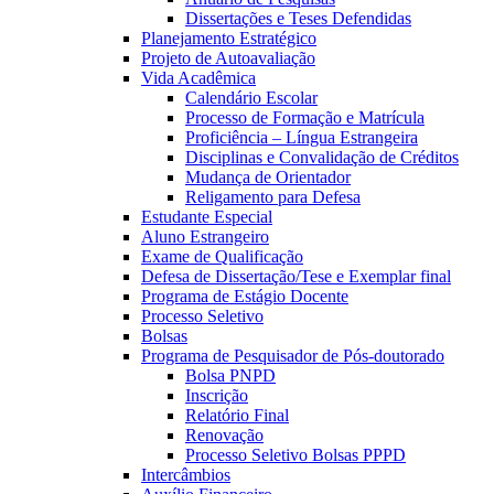
Dissertações e Teses Defendidas
Planejamento Estratégico
Projeto de Autoavaliação
Vida Acadêmica
Calendário Escolar
Processo de Formação e Matrícula
Proficiência – Língua Estrangeira
Disciplinas e Convalidação de Créditos
Mudança de Orientador
Religamento para Defesa
Estudante Especial
Aluno Estrangeiro
Exame de Qualificação
Defesa de Dissertação/Tese e Exemplar final
Programa de Estágio Docente
Processo Seletivo
Bolsas
Programa de Pesquisador de Pós-doutorado
Bolsa PNPD
Inscrição
Relatório Final
Renovação
Processo Seletivo Bolsas PPPD
Intercâmbios