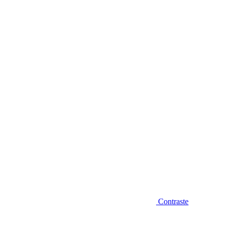
Diminuir fonte
Contraste