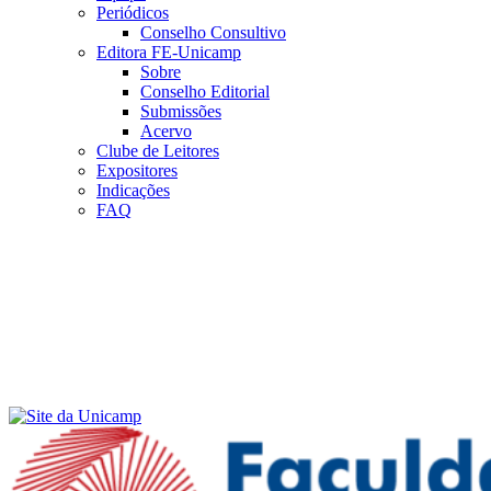
Periódicos
Conselho Consultivo
Editora FE-Unicamp
Sobre
Conselho Editorial
Submissões
Acervo
Clube de Leitores
Expositores
Indicações
FAQ
Menu