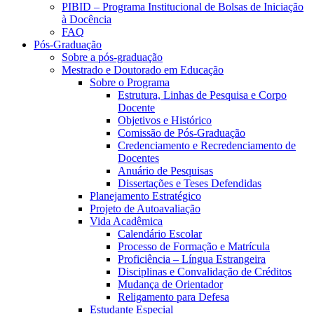
PIBID – Programa Institucional de Bolsas de Iniciação
à Docência
FAQ
Pós-Graduação
Sobre a pós-graduação
Mestrado e Doutorado em Educação
Sobre o Programa
Estrutura, Linhas de Pesquisa e Corpo
Docente
Objetivos e Histórico
Comissão de Pós-Graduação
Credenciamento e Recredenciamento de
Docentes
Anuário de Pesquisas
Dissertações e Teses Defendidas
Planejamento Estratégico
Projeto de Autoavaliação
Vida Acadêmica
Calendário Escolar
Processo de Formação e Matrícula
Proficiência – Língua Estrangeira
Disciplinas e Convalidação de Créditos
Mudança de Orientador
Religamento para Defesa
Estudante Especial