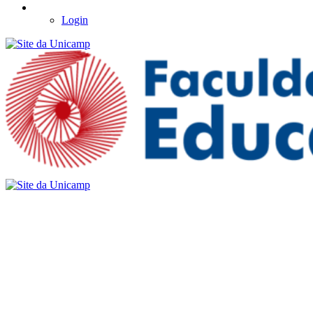
Login