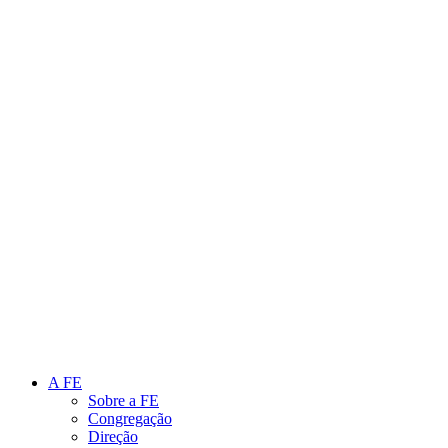
Link para o Instagram
Link para o Youtube
A FE
Sobre a FE
Congregação
Direção