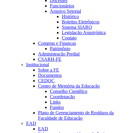
Docentes
Funcionários
Arquivo Setorial
Histórico
Boletins Eletrônicos
Sistema SIARQ
Legislação Arquivística
Contato
Compras e Finanças
Patrimônio
Administração Predial
CSARH-FE
Institucional
Sobre a FE
Documentos
CEDOC
Centro de Memória da Educação
Conselho Científico
Coordenação
Links
Fundos
Plano de Gerenciamento de Resíduos da
Faculdade de Educação
EAD
EAD