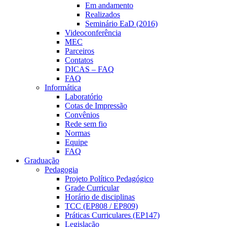
Em andamento
Realizados
Seminário EaD (2016)
Videoconferência
MEC
Parceiros
Contatos
DICAS – FAQ
FAQ
Informática
Laboratório
Cotas de Impressão
Convênios
Rede sem fio
Normas
Equipe
FAQ
Graduação
Pedagogia
Projeto Político Pedagógico
Grade Curricular
Horário de disciplinas
TCC (EP808 / EP809)
Práticas Curriculares (EP147)
Legislação