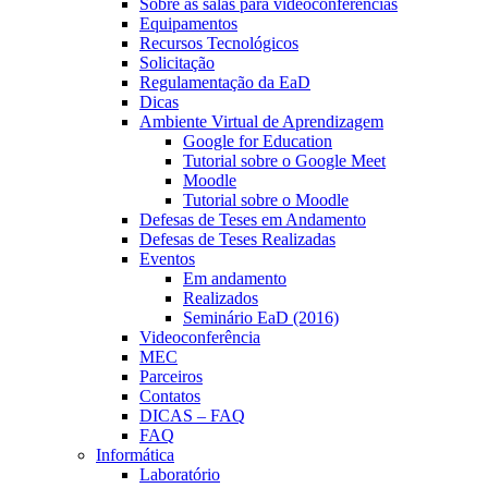
Sobre as salas para videoconferências
Equipamentos
Recursos Tecnológicos
Solicitação
Regulamentação da EaD
Dicas
Ambiente Virtual de Aprendizagem
Google for Education
Tutorial sobre o Google Meet
Moodle
Tutorial sobre o Moodle
Defesas de Teses em Andamento
Defesas de Teses Realizadas
Eventos
Em andamento
Realizados
Seminário EaD (2016)
Videoconferência
MEC
Parceiros
Contatos
DICAS – FAQ
FAQ
Informática
Laboratório