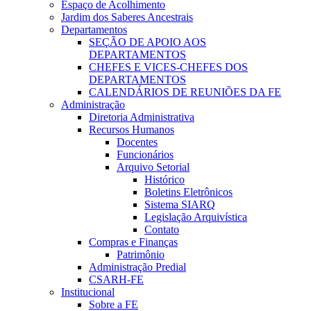
Espaço de Acolhimento
Jardim dos Saberes Ancestrais
Departamentos
SEÇÃO DE APOIO AOS
DEPARTAMENTOS
CHEFES E VICES-CHEFES DOS
DEPARTAMENTOS
CALENDÁRIOS DE REUNIÕES DA FE
Administração
Diretoria Administrativa
Recursos Humanos
Docentes
Funcionários
Arquivo Setorial
Histórico
Boletins Eletrônicos
Sistema SIARQ
Legislação Arquivística
Contato
Compras e Finanças
Patrimônio
Administração Predial
CSARH-FE
Institucional
Sobre a FE