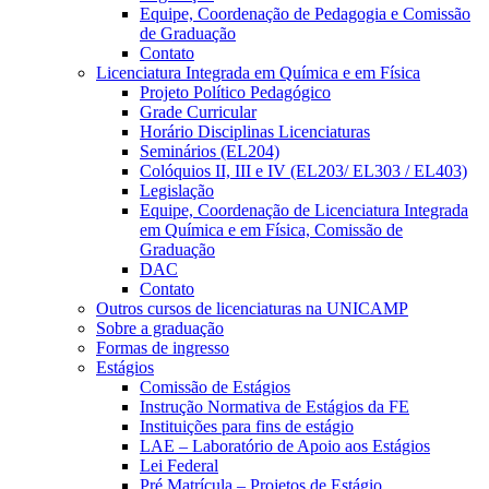
Equipe, Coordenação de Pedagogia e Comissão
de Graduação
Contato
Licenciatura Integrada em Química e em Física
Projeto Político Pedagógico
Grade Curricular
Horário Disciplinas Licenciaturas
Seminários (EL204)
Colóquios II, III e IV (EL203/ EL303 / EL403)
Legislação
Equipe, Coordenação de Licenciatura Integrada
em Química e em Física, Comissão de
Graduação
DAC
Contato
Outros cursos de licenciaturas na UNICAMP
Sobre a graduação
Formas de ingresso
Estágios
Comissão de Estágios
Instrução Normativa de Estágios da FE
Instituições para fins de estágio
LAE – Laboratório de Apoio aos Estágios
Lei Federal
Pré Matrícula – Projetos de Estágio