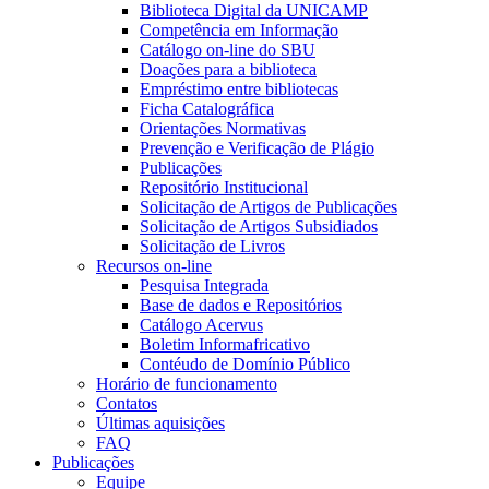
Biblioteca Digital da UNICAMP
Competência em Informação
Catálogo on-line do SBU
Doações para a biblioteca
Empréstimo entre bibliotecas
Ficha Catalográfica
Orientações Normativas
Prevenção e Verificação de Plágio
Publicações
Repositório Institucional
Solicitação de Artigos de Publicações
Solicitação de Artigos Subsidiados
Solicitação de Livros
Recursos on-line
Pesquisa Integrada
Base de dados e Repositórios
Catálogo Acervus
Boletim Informafricativo
Contéudo de Domínio Público
Horário de funcionamento
Contatos
Últimas aquisições
FAQ
Publicações
Equipe