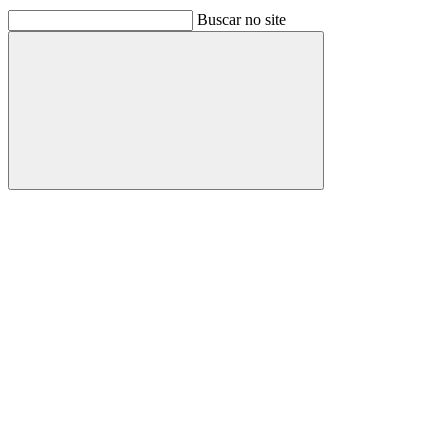
Buscar no site
Buscar
Link para o Facebook
Link para o Linkedin