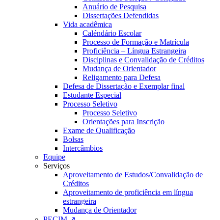
Anuário de Pesquisa
Dissertações Defendidas
Vida acadêmica
Caléndário Escolar
Processo de Formação e Matrícula
Proficiência – Língua Estrangeira
Disciplinas e Convalidação de Créditos
Mudança de Orientador
Religamento para Defesa
Defesa de Dissertação e Exemplar final
Estudante Especial
Processo Seletivo
Processo Seletivo
Orientações para Inscrição
Exame de Qualificação
Bolsas
Intercâmbios
Equipe
Serviços
Aproveitamento de Estudos/Convalidação de
Créditos
Aproveitamento de proficiência em língua
estrangeira
Mudança de Orientador
PECIM ↗