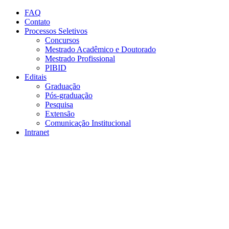
Conteúdo principal
Menu principal
Rodapé
FAQ
Contato
Processos Seletivos
Concursos
Mestrado Acadêmico e Doutorado
Mestrado Profissional
PIBID
Editais
Graduação
Pós-graduação
Pesquisa
Extensão
Comunicação Institucional
Intranet
Aumentar fonte
Diminuir fonte