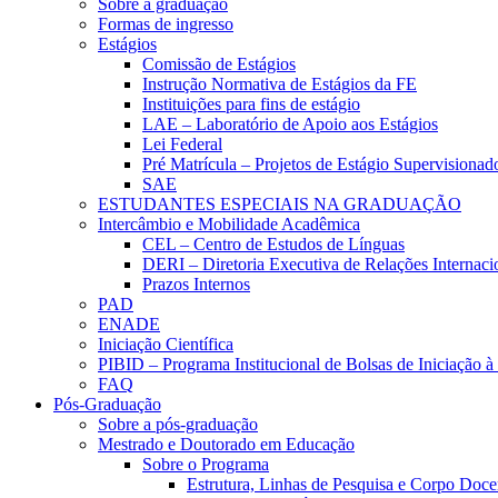
Sobre a graduação
Formas de ingresso
Estágios
Comissão de Estágios
Instrução Normativa de Estágios da FE
Instituições para fins de estágio
LAE – Laboratório de Apoio aos Estágios
Lei Federal
Pré Matrícula – Projetos de Estágio Supervisionad
SAE
ESTUDANTES ESPECIAIS NA GRADUAÇÃO
Intercâmbio e Mobilidade Acadêmica
CEL – Centro de Estudos de Línguas
DERI – Diretoria Executiva de Relações Internacio
Prazos Internos
PAD
ENADE
Iniciação Científica
PIBID – Programa Institucional de Bolsas de Iniciação 
FAQ
Pós-Graduação
Sobre a pós-graduação
Mestrado e Doutorado em Educação
Sobre o Programa
Estrutura, Linhas de Pesquisa e Corpo Doce