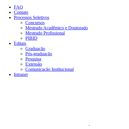
Conteúdo principal
Menu principal
Rodapé
FAQ
Contato
Processos Seletivos
Concursos
Mestrado Acadêmico e Doutorado
Mestrado Profissional
PIBID
Editais
Graduação
Pós-graduação
Pesquisa
Extensão
Comunicação Institucional
Intranet
Aumentar fonte