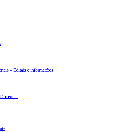
o
nais – Editais e informações
à Docência
nte