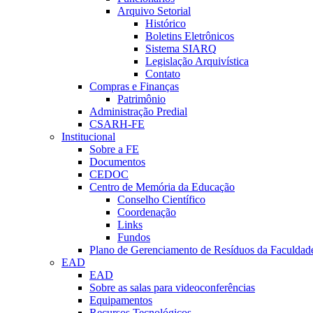
Arquivo Setorial
Histórico
Boletins Eletrônicos
Sistema SIARQ
Legislação Arquivística
Contato
Compras e Finanças
Patrimônio
Administração Predial
CSARH-FE
Institucional
Sobre a FE
Documentos
CEDOC
Centro de Memória da Educação
Conselho Científico
Coordenação
Links
Fundos
Plano de Gerenciamento de Resíduos da Faculdad
EAD
EAD
Sobre as salas para videoconferências
Equipamentos
Recursos Tecnológicos