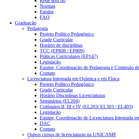
Rede sem fio
Normas
Equipe
FAQ
Graduação
Pedagogia
Projeto Político Pedagógico
Grade Curricular
Horário de disciplinas
TCC (EP808 / EP809)
Práticas Curriculares (EP147)
Legislação
Equipe, Coordenação de Pedagogia e Comissão d
Contato
Licenciatura Integrada em Química e em Física
Projeto Político Pedagógico
Grade Curricular
Horário Disciplinas Licenciaturas
Seminários (EL204)
Colóquios II, III e IV (EL203/ EL303 / EL403)
Legislação
Equipe, Coordenação de Licenciatura Integrada e
DAC
Contato
Outros cursos de licenciaturas na UNICAMP