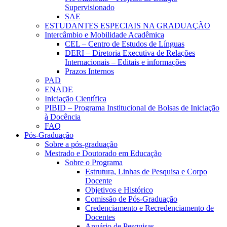
Supervisionado
SAE
ESTUDANTES ESPECIAIS NA GRADUAÇÃO
Intercâmbio e Mobilidade Acadêmica
CEL – Centro de Estudos de Línguas
DERI – Diretoria Executiva de Relações
Internacionais – Editais e informações
Prazos Internos
PAD
ENADE
Iniciação Científica
PIBID – Programa Institucional de Bolsas de Iniciação
à Docência
FAQ
Pós-Graduação
Sobre a pós-graduação
Mestrado e Doutorado em Educação
Sobre o Programa
Estrutura, Linhas de Pesquisa e Corpo
Docente
Objetivos e Histórico
Comissão de Pós-Graduação
Credenciamento e Recredenciamento de
Docentes
Anuário de Pesquisas