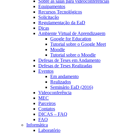
Sobre as salas para videoconferências
Equipamentos
Recursos Tecnológicos
Solicitação
Regulamentação da EaD
Dicas
Ambiente Virtual de Aprendizagem
Google for Education
Tutorial sobre o Google Meet
Moodle
Tutorial sobre o Moodle
Defesas de Teses em Andamento
Defesas de Teses Realizadas
Eventos
Em andamento
Realizados
Seminário EaD (2016)
Videoconferência
MEC
Parceiros
Contatos
DICAS – FAQ
FAQ
Informática
Laboratório