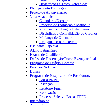
Dissertações e Teses Defendidas
Planejamento Estratégico
Projeto de Autoavaliação
Vida Acadêmica
Calendário Escolar
Processo de Formação e Matrícula
Proficiência – Língua Estrangeira
Disciplinas e Convalidação de Créditos
Mudança de Orientador
Religamento para Defesa
Estudante Especial
Aluno Estrangeiro
Exame de Qualificação
Defesa de Dissertação/Tese e Exemplar final
Programa de Estágio Docente
Processo Seletivo
Bolsas
Programa de Pesquisador de Pós-doutorado
Bolsa PNPD
Inscrição
Relatório Final
Renovação
Processo Seletivo Bolsas PPPD
Intercâmbios