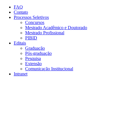
Conteúdo principal
Menu principal
Rodapé
FAQ
Contato
Processos Seletivos
Concursos
Mestrado Acadêmico e Doutorado
Mestrado Profissional
PIBID
Editais
Graduação
Pós-graduação
Pesquisa
Extensão
Comunicação Institucional
Intranet
Aumentar fonte
Diminuir fonte