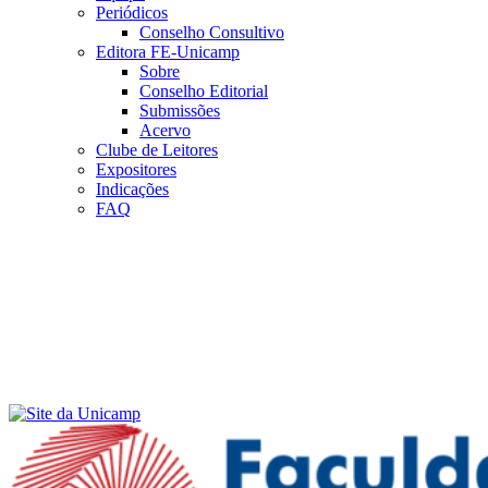
Periódicos
Conselho Consultivo
Editora FE-Unicamp
Sobre
Conselho Editorial
Submissões
Acervo
Clube de Leitores
Expositores
Indicações
FAQ
Menu