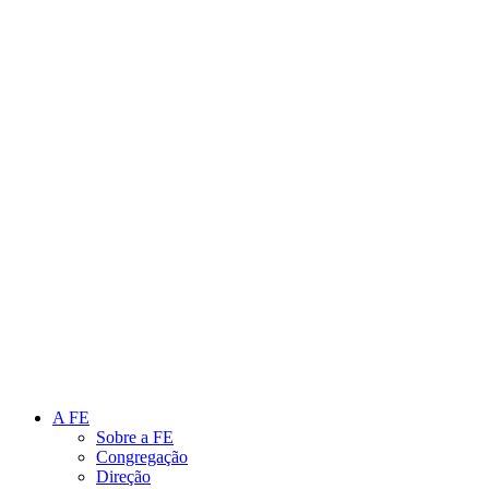
Link para o Instagram
Link para o Youtube
A FE
Sobre a FE
Congregação
Direção