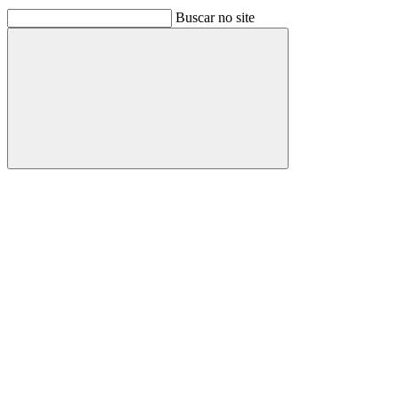
Buscar no site
Buscar
Link para o Facebook
Link para o Linkedin