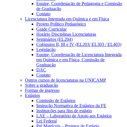
Equipe, Coordenação de Pedagogia e Comissão
de Graduação
Contato
Licenciatura Integrada em Química e em Física
Projeto Político Pedagógico
Grade Curricular
Horário Disciplinas Licenciaturas
Seminários (EL204)
Colóquios II, III e IV (EL203/ EL303 / EL403)
Legislação
Equipe, Coordenação de Licenciatura Integrada
em Química e em Física, Comissão de
Graduação
DAC
Contato
Outros cursos de licenciaturas na UNICAMP
Sobre a graduação
Formas de ingresso
Estágios
Comissão de Estágios
Instrução Normativa de Estágios da FE
Instituições para fins de estágio
LAE – Laboratório de Apoio aos Estágios
Lei Federal
Pré Matrícula – Projetos de Estágio