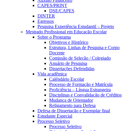
Auxílio Financeiro
CAPES/PRINT
DSE/CAPES
DINTER
Egressos
Pesquisa Experiência Estudantil – Projeto
Mestrado Profissional em Educação Escolar
Sobre o Programa
Objetivos e Histórico
Estrutura, Linhas de Pesquisa e Corpo
Docente
Comissão de Seleção / Colegiado
Anuário de Pesquisa
Dissertações Defendidas
Vida acadêmica
Caléndário Escolar
Processo de Formação e Matrícula
Proficiência – Língua Estrangeira
Disciplinas e Convalidação de Créditos
Mudança de Orientador
Religamento para Defesa
Defesa de Dissertação e Exemplar final
Estudante Especial
Processo Seletivo
Processo Seletivo