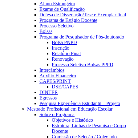
Aluno Estrangeiro
Exame de Qualificação
Defesa de Dissertação/Tese e Exemplar final
Programa de Estágio Docente
Processo Seletivo
Bolsas
Programa de Pesquisador de Pós-doutorado
Bolsa PNPD
Inscrição
Relatório Final
Renovação
Processo Seletivo Bolsas PPPD
Intercâmbios
Auxílio Financeiro
CAPES/PRINT
DSE/CAPES
DINTER
Egressos
Pesquisa Experiência Estudantil – Projeto
Mestrado Profissional em Educação Escolar
Sobre o Programa
Objetivos e Histórico
Estrutura, Linhas de Pesquisa e Corpo
Docente
Comissão de Seleção / Colegiado