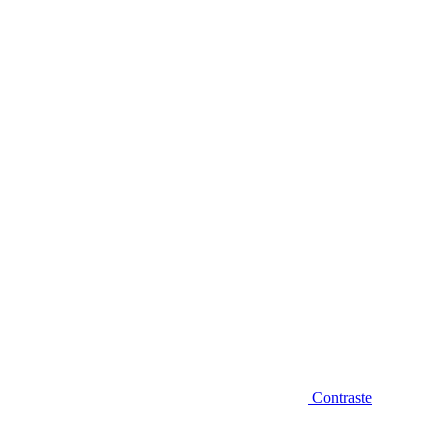
Diminuir fonte
Contraste