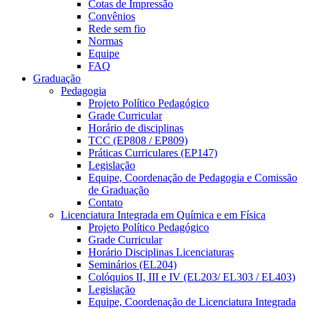
Cotas de Impressão
Convênios
Rede sem fio
Normas
Equipe
FAQ
Graduação
Pedagogia
Projeto Político Pedagógico
Grade Curricular
Horário de disciplinas
TCC (EP808 / EP809)
Práticas Curriculares (EP147)
Legislação
Equipe, Coordenação de Pedagogia e Comissão
de Graduação
Contato
Licenciatura Integrada em Química e em Física
Projeto Político Pedagógico
Grade Curricular
Horário Disciplinas Licenciaturas
Seminários (EL204)
Colóquios II, III e IV (EL203/ EL303 / EL403)
Legislação
Equipe, Coordenação de Licenciatura Integrada