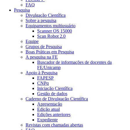
FAQ
Pesquisa
Divulgação Científica
Sobre a pesquisa
Equipamentos multiusuário
Scanner OS 15000
Scan Robot 2.0
Equipe
Grupos de Pesquisa
Boas Práticas em Pesquisa
A pesquisa na FE
Buscador de informações de docentes da
FE/Unicamp
Apoio à Pesquisa
FAPESP
CNPq
Iniciação Científica
Gestão de dados
Caderno de Divulgação Científica
Apresentação
Edição atual
Edições anteriores
Expediente
Revistas com chamadas abertas