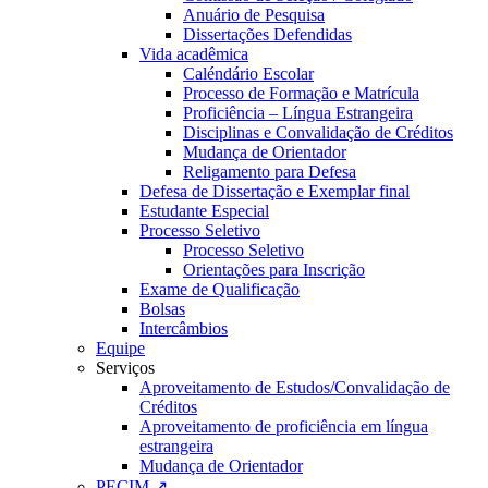
Anuário de Pesquisa
Dissertações Defendidas
Vida acadêmica
Caléndário Escolar
Processo de Formação e Matrícula
Proficiência – Língua Estrangeira
Disciplinas e Convalidação de Créditos
Mudança de Orientador
Religamento para Defesa
Defesa de Dissertação e Exemplar final
Estudante Especial
Processo Seletivo
Processo Seletivo
Orientações para Inscrição
Exame de Qualificação
Bolsas
Intercâmbios
Equipe
Serviços
Aproveitamento de Estudos/Convalidação de
Créditos
Aproveitamento de proficiência em língua
estrangeira
Mudança de Orientador
PECIM ↗