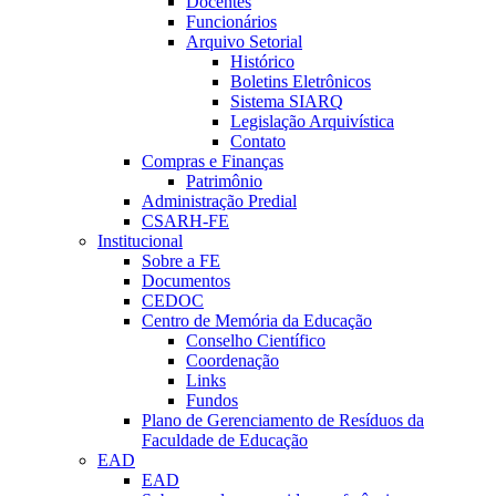
Docentes
Funcionários
Arquivo Setorial
Histórico
Boletins Eletrônicos
Sistema SIARQ
Legislação Arquivística
Contato
Compras e Finanças
Patrimônio
Administração Predial
CSARH-FE
Institucional
Sobre a FE
Documentos
CEDOC
Centro de Memória da Educação
Conselho Científico
Coordenação
Links
Fundos
Plano de Gerenciamento de Resíduos da
Faculdade de Educação
EAD
EAD