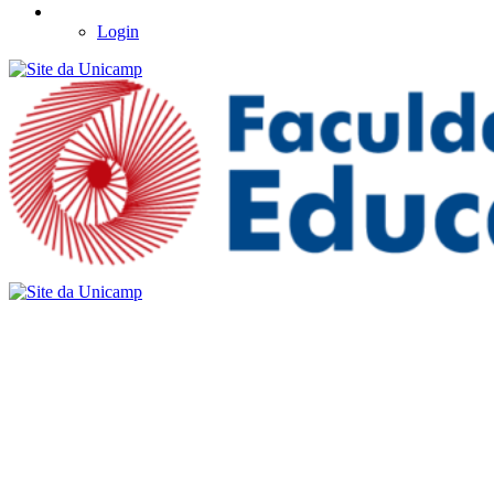
Login