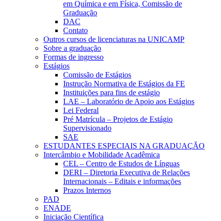
em Química e em Física, Comissão de
Graduação
DAC
Contato
Outros cursos de licenciaturas na UNICAMP
Sobre a graduação
Formas de ingresso
Estágios
Comissão de Estágios
Instrução Normativa de Estágios da FE
Instituições para fins de estágio
LAE – Laboratório de Apoio aos Estágios
Lei Federal
Pré Matrícula – Projetos de Estágio
Supervisionado
SAE
ESTUDANTES ESPECIAIS NA GRADUAÇÃO
Intercâmbio e Mobilidade Acadêmica
CEL – Centro de Estudos de Línguas
DERI – Diretoria Executiva de Relações
Internacionais – Editais e informações
Prazos Internos
PAD
ENADE
Iniciação Científica