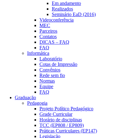
Em andamento
Realizados
Seminário EaD (2016)
Videoconferência
MEC
Parceiros
Contatos
DICAS – FAQ
FAQ
Informática
Laboratório
Cotas de Impressão
Convênios
Rede sem fio
Normas
Equipe
FAQ
Graduação
Pedagogia
Projeto Político Pedagógico
Grade Curricular
Horário de disciplinas
TCC (EP808 / EP809)
Práticas Curriculares (EP147)
Legislação