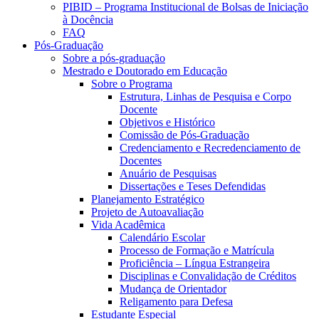
PIBID – Programa Institucional de Bolsas de Iniciação
à Docência
FAQ
Pós-Graduação
Sobre a pós-graduação
Mestrado e Doutorado em Educação
Sobre o Programa
Estrutura, Linhas de Pesquisa e Corpo
Docente
Objetivos e Histórico
Comissão de Pós-Graduação
Credenciamento e Recredenciamento de
Docentes
Anuário de Pesquisas
Dissertações e Teses Defendidas
Planejamento Estratégico
Projeto de Autoavaliação
Vida Acadêmica
Calendário Escolar
Processo de Formação e Matrícula
Proficiência – Língua Estrangeira
Disciplinas e Convalidação de Créditos
Mudança de Orientador
Religamento para Defesa
Estudante Especial