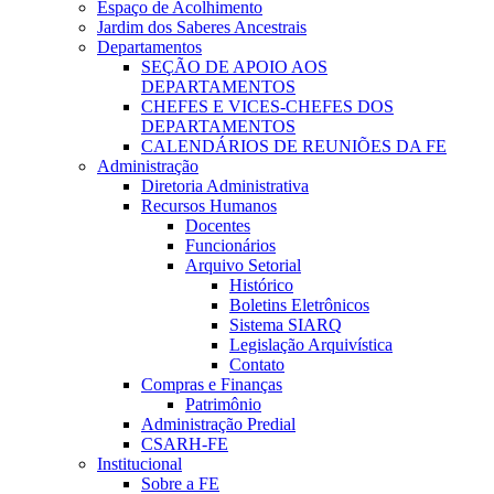
Espaço de Acolhimento
Jardim dos Saberes Ancestrais
Departamentos
SEÇÃO DE APOIO AOS
DEPARTAMENTOS
CHEFES E VICES-CHEFES DOS
DEPARTAMENTOS
CALENDÁRIOS DE REUNIÕES DA FE
Administração
Diretoria Administrativa
Recursos Humanos
Docentes
Funcionários
Arquivo Setorial
Histórico
Boletins Eletrônicos
Sistema SIARQ
Legislação Arquivística
Contato
Compras e Finanças
Patrimônio
Administração Predial
CSARH-FE
Institucional
Sobre a FE