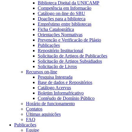
Biblioteca Digital da UNICAMP
Competência em Informação
Catálogo on-line do SBU
Doações para a biblioteca
Empréstimo entre bibliotecas
Ficha Catalográfica
Orientações Normativas
Prevenção e Verificação de Plágio
Publicações
Repositório Institucional
Solicitação de Artigos de Publicações
Solicitação de Artigos Subsidiados
Solicitação de Livros
Recursos on-line
Pesquisa Integrada
Base de dados e Repositórios
Catálogo Acervus
Boletim Informafricativo
Contéudo de Domínio Público
Horário de funcionamento
Contatos
Últimas aquisições
FAQ
Publicações
Equipe