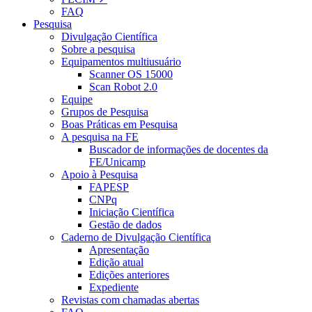
FAQ
Pesquisa
Divulgação Científica
Sobre a pesquisa
Equipamentos multiusuário
Scanner OS 15000
Scan Robot 2.0
Equipe
Grupos de Pesquisa
Boas Práticas em Pesquisa
A pesquisa na FE
Buscador de informações de docentes da
FE/Unicamp
Apoio à Pesquisa
FAPESP
CNPq
Iniciação Científica
Gestão de dados
Caderno de Divulgação Científica
Apresentação
Edição atual
Edições anteriores
Expediente
Revistas com chamadas abertas