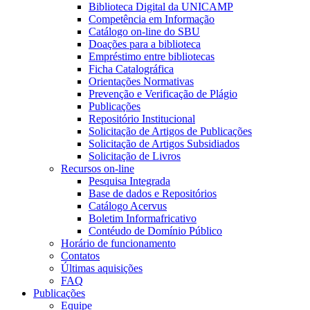
Biblioteca Digital da UNICAMP
Competência em Informação
Catálogo on-line do SBU
Doações para a biblioteca
Empréstimo entre bibliotecas
Ficha Catalográfica
Orientações Normativas
Prevenção e Verificação de Plágio
Publicações
Repositório Institucional
Solicitação de Artigos de Publicações
Solicitação de Artigos Subsidiados
Solicitação de Livros
Recursos on-line
Pesquisa Integrada
Base de dados e Repositórios
Catálogo Acervus
Boletim Informafricativo
Contéudo de Domínio Público
Horário de funcionamento
Contatos
Últimas aquisições
FAQ
Publicações
Equipe