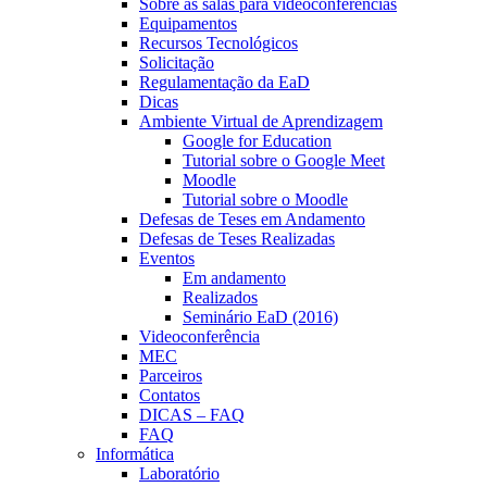
Sobre as salas para videoconferências
Equipamentos
Recursos Tecnológicos
Solicitação
Regulamentação da EaD
Dicas
Ambiente Virtual de Aprendizagem
Google for Education
Tutorial sobre o Google Meet
Moodle
Tutorial sobre o Moodle
Defesas de Teses em Andamento
Defesas de Teses Realizadas
Eventos
Em andamento
Realizados
Seminário EaD (2016)
Videoconferência
MEC
Parceiros
Contatos
DICAS – FAQ
FAQ
Informática
Laboratório