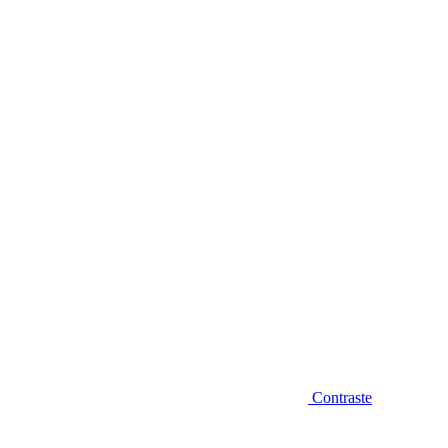
Diminuir fonte
Contraste