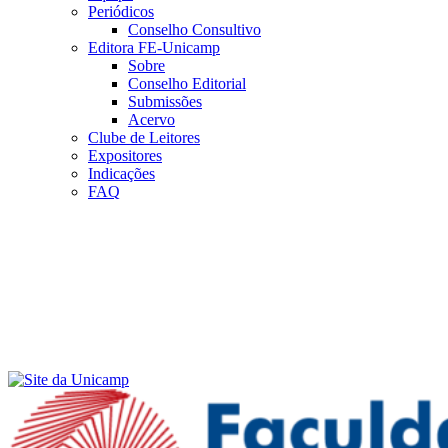
Periódicos
Conselho Consultivo
Editora FE-Unicamp
Sobre
Conselho Editorial
Submissões
Acervo
Clube de Leitores
Expositores
Indicações
FAQ
Menu