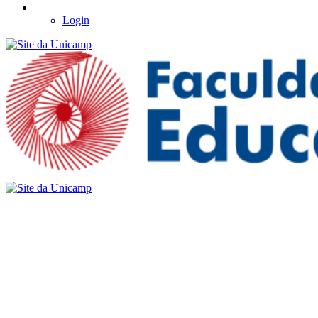
Login