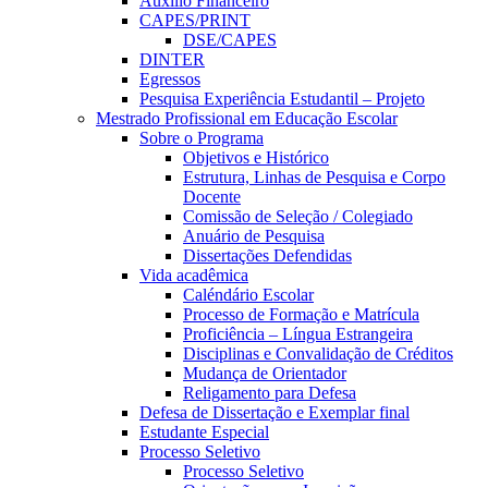
Auxílio Financeiro
CAPES/PRINT
DSE/CAPES
DINTER
Egressos
Pesquisa Experiência Estudantil – Projeto
Mestrado Profissional em Educação Escolar
Sobre o Programa
Objetivos e Histórico
Estrutura, Linhas de Pesquisa e Corpo
Docente
Comissão de Seleção / Colegiado
Anuário de Pesquisa
Dissertações Defendidas
Vida acadêmica
Caléndário Escolar
Processo de Formação e Matrícula
Proficiência – Língua Estrangeira
Disciplinas e Convalidação de Créditos
Mudança de Orientador
Religamento para Defesa
Defesa de Dissertação e Exemplar final
Estudante Especial
Processo Seletivo
Processo Seletivo