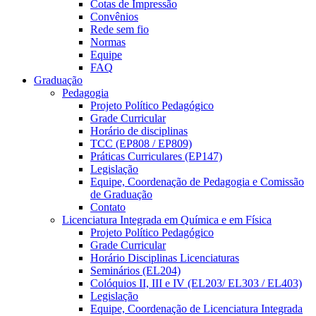
Cotas de Impressão
Convênios
Rede sem fio
Normas
Equipe
FAQ
Graduação
Pedagogia
Projeto Político Pedagógico
Grade Curricular
Horário de disciplinas
TCC (EP808 / EP809)
Práticas Curriculares (EP147)
Legislação
Equipe, Coordenação de Pedagogia e Comissão
de Graduação
Contato
Licenciatura Integrada em Química e em Física
Projeto Político Pedagógico
Grade Curricular
Horário Disciplinas Licenciaturas
Seminários (EL204)
Colóquios II, III e IV (EL203/ EL303 / EL403)
Legislação
Equipe, Coordenação de Licenciatura Integrada