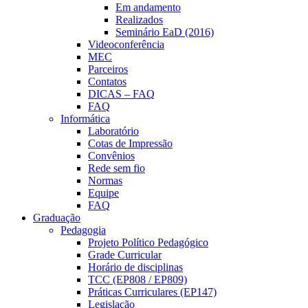
Em andamento
Realizados
Seminário EaD (2016)
Videoconferência
MEC
Parceiros
Contatos
DICAS – FAQ
FAQ
Informática
Laboratório
Cotas de Impressão
Convênios
Rede sem fio
Normas
Equipe
FAQ
Graduação
Pedagogia
Projeto Político Pedagógico
Grade Curricular
Horário de disciplinas
TCC (EP808 / EP809)
Práticas Curriculares (EP147)
Legislação