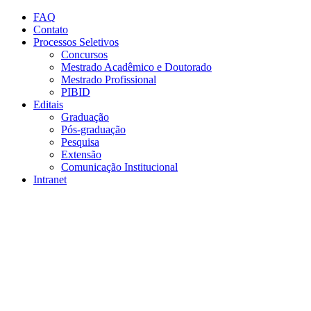
Conteúdo principal
Menu principal
Rodapé
FAQ
Contato
Processos Seletivos
Concursos
Mestrado Acadêmico e Doutorado
Mestrado Profissional
PIBID
Editais
Graduação
Pós-graduação
Pesquisa
Extensão
Comunicação Institucional
Intranet
Aumentar fonte
Diminuir fonte