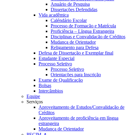
Anuário de Pesquisa
Dissertações Defendidas
Vida acadêmica
Caléndário Escolar
Processo de Formação e Matrícula
Proficiência – Língua Estrangeira
Disciplinas e Convalidação de Créditos
Mudança de Orientador
Religamento para Defesa
Defesa de Dissertação e Exemplar final
Estudante Especial
Processo Seletivo
Processo Seletivo
Orientações para Inscrição
Exame de Qualificação
Bolsas
Intercâmbios
Equipe
Serviços
Aproveitamento de Estudos/Convalidação de
Créditos
Aproveitamento de proficiência em língua
estrangeira
Mudança de Orientador
PECIM ↗