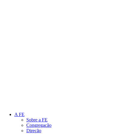
Link para o Instagram
Link para o Youtube
A FE
Sobre a FE
Congregação
Direção