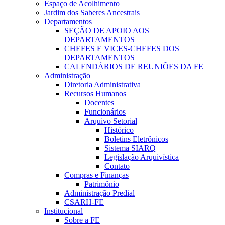
Espaço de Acolhimento
Jardim dos Saberes Ancestrais
Departamentos
SEÇÃO DE APOIO AOS
DEPARTAMENTOS
CHEFES E VICES-CHEFES DOS
DEPARTAMENTOS
CALENDÁRIOS DE REUNIÕES DA FE
Administração
Diretoria Administrativa
Recursos Humanos
Docentes
Funcionários
Arquivo Setorial
Histórico
Boletins Eletrônicos
Sistema SIARQ
Legislação Arquivística
Contato
Compras e Finanças
Patrimônio
Administração Predial
CSARH-FE
Institucional
Sobre a FE