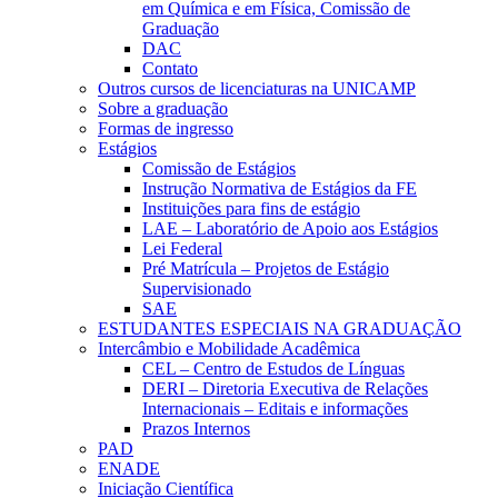
em Química e em Física, Comissão de
Graduação
DAC
Contato
Outros cursos de licenciaturas na UNICAMP
Sobre a graduação
Formas de ingresso
Estágios
Comissão de Estágios
Instrução Normativa de Estágios da FE
Instituições para fins de estágio
LAE – Laboratório de Apoio aos Estágios
Lei Federal
Pré Matrícula – Projetos de Estágio
Supervisionado
SAE
ESTUDANTES ESPECIAIS NA GRADUAÇÃO
Intercâmbio e Mobilidade Acadêmica
CEL – Centro de Estudos de Línguas
DERI – Diretoria Executiva de Relações
Internacionais – Editais e informações
Prazos Internos
PAD
ENADE
Iniciação Científica