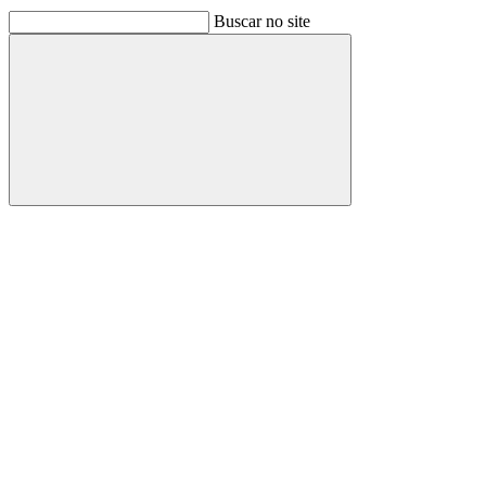
Buscar no site
Buscar
Link para o Facebook
Link para o Linkedin