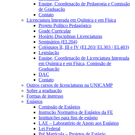
Equipe, Coordenação de Pedagogia e Comissão
de Graduação
Contato
Licenciatura Integrada em Química e em Física
Projeto Político Pedagógico
Grade Curricular
Horário Disciplinas Licenciaturas
Seminários (EL204)
Colóquios II, III e IV (EL203/ EL303 / EL403)
Legislação
Equipe, Coordenação de Licenciatura Integrada
em Química e em Física, Comissão de
Graduação
DAC
Contato
Outros cursos de licenciaturas na UNICAMP
Sobre a graduação
Formas de ingresso
Estágios
Comissão de Estágios
Instrução Normativa de Estágios da FE
Instituições para fins de estágio
LAE – Laboratório de Apoio aos Estágios
Lei Federal
Pré Matrícula – Projetos de Estágio