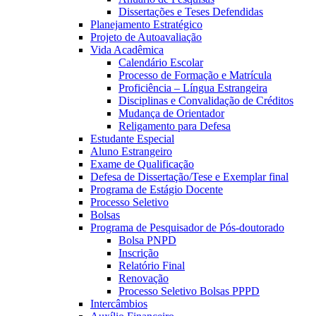
Dissertações e Teses Defendidas
Planejamento Estratégico
Projeto de Autoavaliação
Vida Acadêmica
Calendário Escolar
Processo de Formação e Matrícula
Proficiência – Língua Estrangeira
Disciplinas e Convalidação de Créditos
Mudança de Orientador
Religamento para Defesa
Estudante Especial
Aluno Estrangeiro
Exame de Qualificação
Defesa de Dissertação/Tese e Exemplar final
Programa de Estágio Docente
Processo Seletivo
Bolsas
Programa de Pesquisador de Pós-doutorado
Bolsa PNPD
Inscrição
Relatório Final
Renovação
Processo Seletivo Bolsas PPPD
Intercâmbios