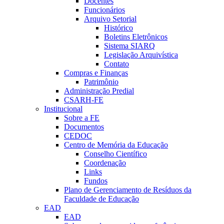
Docentes
Funcionários
Arquivo Setorial
Histórico
Boletins Eletrônicos
Sistema SIARQ
Legislação Arquivística
Contato
Compras e Finanças
Patrimônio
Administração Predial
CSARH-FE
Institucional
Sobre a FE
Documentos
CEDOC
Centro de Memória da Educação
Conselho Científico
Coordenação
Links
Fundos
Plano de Gerenciamento de Resíduos da
Faculdade de Educação
EAD
EAD