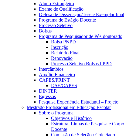
Aluno Estrangeiro
Exame de Qualificação
Defesa de Dissertação/Tese e Exemplar final
Programa de Estágio Docente
Processo Seletivo
Bolsas
Programa de Pesquisador de Pós-doutorado
Bolsa PNPD
Inscrição
Relatório Final
Renovação
Processo Seletivo Bolsas PPPD
Intercâmbios
Auxílio Financeiro
CAPES/PRINT
DSE/CAPES
DINTER
Egressos
Pesquisa Experiência Estudantil – Projeto
Mestrado Profissional em Educação Escolar
Sobre o Programa
Objetivos e Histórico
Estrutura, Linhas de Pesquisa e Corpo
Docente
Comissão de Seleção / Colegiado