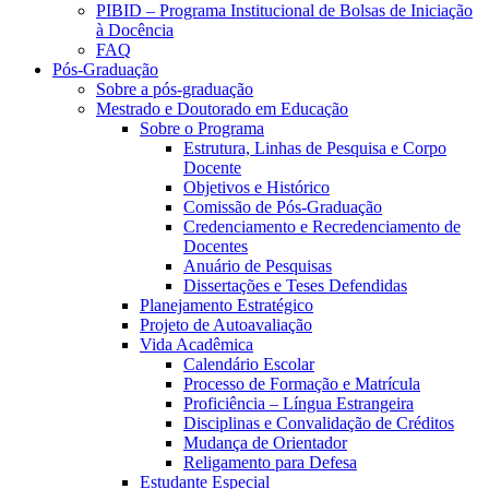
PIBID – Programa Institucional de Bolsas de Iniciação
à Docência
FAQ
Pós-Graduação
Sobre a pós-graduação
Mestrado e Doutorado em Educação
Sobre o Programa
Estrutura, Linhas de Pesquisa e Corpo
Docente
Objetivos e Histórico
Comissão de Pós-Graduação
Credenciamento e Recredenciamento de
Docentes
Anuário de Pesquisas
Dissertações e Teses Defendidas
Planejamento Estratégico
Projeto de Autoavaliação
Vida Acadêmica
Calendário Escolar
Processo de Formação e Matrícula
Proficiência – Língua Estrangeira
Disciplinas e Convalidação de Créditos
Mudança de Orientador
Religamento para Defesa
Estudante Especial