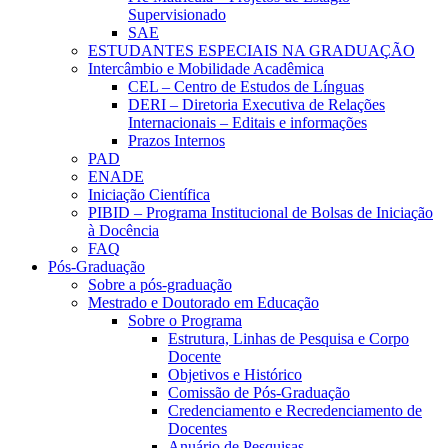
Supervisionado
SAE
ESTUDANTES ESPECIAIS NA GRADUAÇÃO
Intercâmbio e Mobilidade Acadêmica
CEL – Centro de Estudos de Línguas
DERI – Diretoria Executiva de Relações
Internacionais – Editais e informações
Prazos Internos
PAD
ENADE
Iniciação Científica
PIBID – Programa Institucional de Bolsas de Iniciação
à Docência
FAQ
Pós-Graduação
Sobre a pós-graduação
Mestrado e Doutorado em Educação
Sobre o Programa
Estrutura, Linhas de Pesquisa e Corpo
Docente
Objetivos e Histórico
Comissão de Pós-Graduação
Credenciamento e Recredenciamento de
Docentes
Anuário de Pesquisas