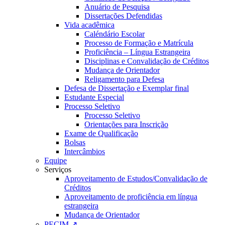
Anuário de Pesquisa
Dissertações Defendidas
Vida acadêmica
Caléndário Escolar
Processo de Formação e Matrícula
Proficiência – Língua Estrangeira
Disciplinas e Convalidação de Créditos
Mudança de Orientador
Religamento para Defesa
Defesa de Dissertação e Exemplar final
Estudante Especial
Processo Seletivo
Processo Seletivo
Orientações para Inscrição
Exame de Qualificação
Bolsas
Intercâmbios
Equipe
Serviços
Aproveitamento de Estudos/Convalidação de
Créditos
Aproveitamento de proficiência em língua
estrangeira
Mudança de Orientador
PECIM ↗