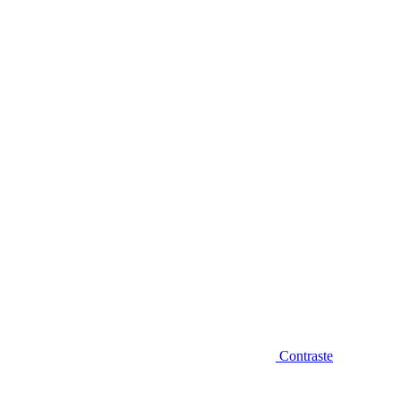
Diminuir fonte
Contraste