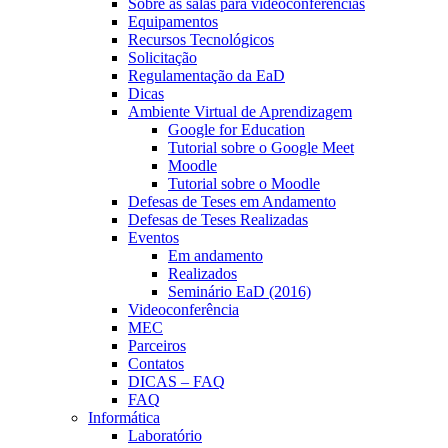
Sobre as salas para videoconferências
Equipamentos
Recursos Tecnológicos
Solicitação
Regulamentação da EaD
Dicas
Ambiente Virtual de Aprendizagem
Google for Education
Tutorial sobre o Google Meet
Moodle
Tutorial sobre o Moodle
Defesas de Teses em Andamento
Defesas de Teses Realizadas
Eventos
Em andamento
Realizados
Seminário EaD (2016)
Videoconferência
MEC
Parceiros
Contatos
DICAS – FAQ
FAQ
Informática
Laboratório