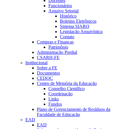
Docentes
Funcionários
Arquivo Setorial
Histórico
Boletins Eletrônicos
Sistema SIARQ
Legislação Arquivística
Contato
Compras e Finanças
Patrimônio
Administração Predial
CSARH-FE
Institucional
Sobre a FE
Documentos
CEDOC
Centro de Memória da Educação
Conselho Científico
Coordenação
Links
Fundos
Plano de Gerenciamento de Resíduos da
Faculdade de Educação
EAD
EAD