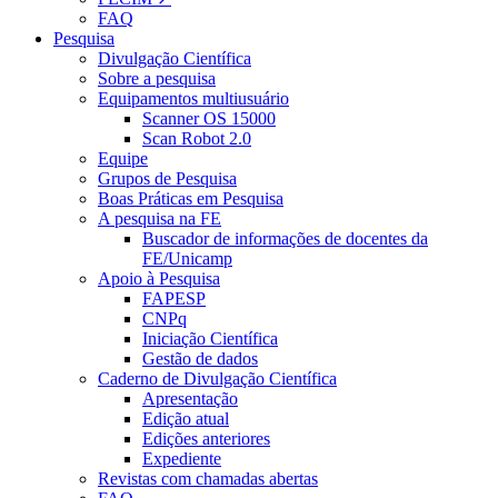
FAQ
Pesquisa
Divulgação Científica
Sobre a pesquisa
Equipamentos multiusuário
Scanner OS 15000
Scan Robot 2.0
Equipe
Grupos de Pesquisa
Boas Práticas em Pesquisa
A pesquisa na FE
Buscador de informações de docentes da
FE/Unicamp
Apoio à Pesquisa
FAPESP
CNPq
Iniciação Científica
Gestão de dados
Caderno de Divulgação Científica
Apresentação
Edição atual
Edições anteriores
Expediente
Revistas com chamadas abertas