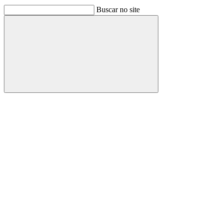
Buscar no site
Buscar
Link para o Facebook
Link para o Linkedin