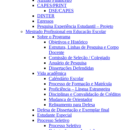
Auxílio Financeiro
CAPES/PRINT
DSE/CAPES
DINTER
Egressos
Pesquisa Experiência Estudantil – Projeto
Mestrado Profissional em Educação Escolar
Sobre o Programa
Objetivos e Histórico
Estrutura, Linhas de Pesquisa e Corpo
Docente
Comissão de Seleção / Colegiado
Anuário de Pesquisa
Dissertações Defendidas
Vida acadêmica
Caléndário Escolar
Processo de Formação e Matrícula
Proficiência – Língua Estrangeira
Disciplinas e Convalidação de Créditos
Mudança de Orientador
Religamento para Defesa
Defesa de Dissertação e Exemplar final
Estudante Especial
Processo Seletivo
Processo Seletivo