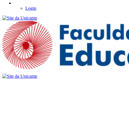
Login