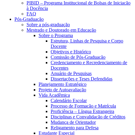
PIBID – Programa Institucional de Bolsas de Iniciação
à Docência
FAQ
Pós-Graduação
Sobre a pós-graduação
Mestrado e Doutorado em Educação
Sobre o Programa
Estrutura, Linhas de Pesquisa e Corpo
Docente
Objetivos e Histórico
Comissão de Pós-Graduação
Credenciamento e Recredenciamento de
Docentes
Anuário de Pesquisas
Dissertações e Teses Defendidas
Planejamento Estratégico
Projeto de Autoavaliação
Vida Acadêmica
Calendário Escolar
Processo de Formação e Matrícula
Proficiência – Língua Estrangeira
Disciplinas e Convalidação de Créditos
Mudança de Orientador
Religamento para Defesa
Estudante Especial