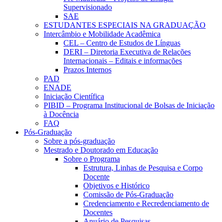
Supervisionado
SAE
ESTUDANTES ESPECIAIS NA GRADUAÇÃO
Intercâmbio e Mobilidade Acadêmica
CEL – Centro de Estudos de Línguas
DERI – Diretoria Executiva de Relações
Internacionais – Editais e informações
Prazos Internos
PAD
ENADE
Iniciação Científica
PIBID – Programa Institucional de Bolsas de Iniciação
à Docência
FAQ
Pós-Graduação
Sobre a pós-graduação
Mestrado e Doutorado em Educação
Sobre o Programa
Estrutura, Linhas de Pesquisa e Corpo
Docente
Objetivos e Histórico
Comissão de Pós-Graduação
Credenciamento e Recredenciamento de
Docentes
Anuário de Pesquisas