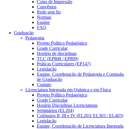
Cotas de Impressão
Convênios
Rede sem fio
Normas
Equipe
FAQ
Graduação
Pedagogia
Projeto Político Pedagógico
Grade Curricular
Horário de disciplinas
TCC (EP808 / EP809)
Práticas Curriculares (EP147)
Legislação
Equipe, Coordenação de Pedagogia e Comissão
de Graduação
Contato
Licenciatura Integrada em Química e em Física
Projeto Político Pedagógico
Grade Curricular
Horário Disciplinas Licenciaturas
Seminários (EL204)
Colóquios II, III e IV (EL203/ EL303 / EL403)
Legislação
Equipe, Coordenação de Licenciatura Integrada