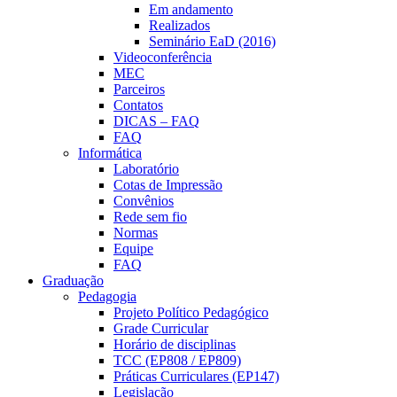
Em andamento
Realizados
Seminário EaD (2016)
Videoconferência
MEC
Parceiros
Contatos
DICAS – FAQ
FAQ
Informática
Laboratório
Cotas de Impressão
Convênios
Rede sem fio
Normas
Equipe
FAQ
Graduação
Pedagogia
Projeto Político Pedagógico
Grade Curricular
Horário de disciplinas
TCC (EP808 / EP809)
Práticas Curriculares (EP147)
Legislação