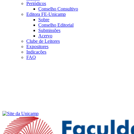
Periódicos
Conselho Consultivo
Editora FE-Unicamp
Sobre
Conselho Editorial
Submissões
Acervo
Clube de Leitores
Expositores
Indicações
FAQ
Menu