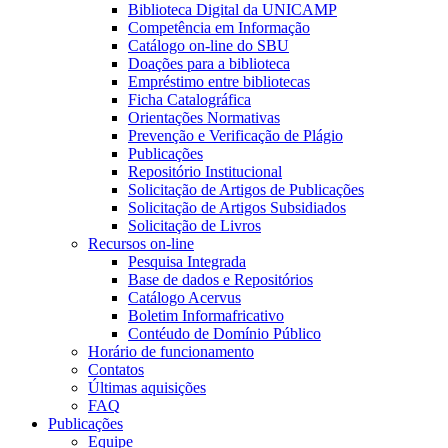
Biblioteca Digital da UNICAMP
Competência em Informação
Catálogo on-line do SBU
Doações para a biblioteca
Empréstimo entre bibliotecas
Ficha Catalográfica
Orientações Normativas
Prevenção e Verificação de Plágio
Publicações
Repositório Institucional
Solicitação de Artigos de Publicações
Solicitação de Artigos Subsidiados
Solicitação de Livros
Recursos on-line
Pesquisa Integrada
Base de dados e Repositórios
Catálogo Acervus
Boletim Informafricativo
Contéudo de Domínio Público
Horário de funcionamento
Contatos
Últimas aquisições
FAQ
Publicações
Equipe