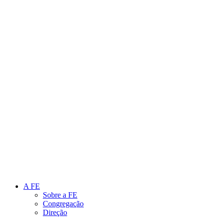
Link para o Instagram
Link para o Youtube
A FE
Sobre a FE
Congregação
Direção