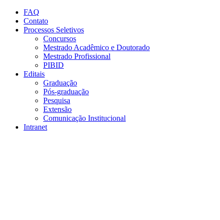
Conteúdo principal
Menu principal
Rodapé
FAQ
Contato
Processos Seletivos
Concursos
Mestrado Acadêmico e Doutorado
Mestrado Profissional
PIBID
Editais
Graduação
Pós-graduação
Pesquisa
Extensão
Comunicação Institucional
Intranet
Aumentar fonte
Diminuir fonte