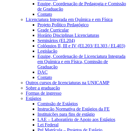
Equipe, Coordenação de Pedagogia e Comissão
de Graduação
Contato
Licenciatura Integrada em Química e em Física
Projeto Político Pedagógico
Grade Curricular
Horário Disciplinas Licenciaturas
Seminários (EL204)
Colóquios II, III e IV (EL203/ EL303 / EL403)
Legislação
Equipe, Coordenação de Licenciatura Integrada
em Química e em Física, Comissão de
Graduação
DAC
Contato
Outros cursos de licenciaturas na UNICAMP
Sobre a graduação
Formas de ingresso
Estágios
Comissão de Estágios
Instrução Normativa de Estágios da FE
Instituições para fins de estágio
LAE – Laboratório de Apoio aos Estágios
Lei Federal
Pré Matrícula – Projetos de Estágio