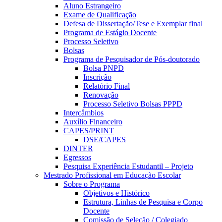
Aluno Estrangeiro
Exame de Qualificação
Defesa de Dissertação/Tese e Exemplar final
Programa de Estágio Docente
Processo Seletivo
Bolsas
Programa de Pesquisador de Pós-doutorado
Bolsa PNPD
Inscrição
Relatório Final
Renovação
Processo Seletivo Bolsas PPPD
Intercâmbios
Auxílio Financeiro
CAPES/PRINT
DSE/CAPES
DINTER
Egressos
Pesquisa Experiência Estudantil – Projeto
Mestrado Profissional em Educação Escolar
Sobre o Programa
Objetivos e Histórico
Estrutura, Linhas de Pesquisa e Corpo
Docente
Comissão de Seleção / Colegiado