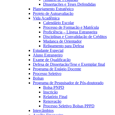
Dissertações e Teses Defendidas
Planejamento Estratégico
Projeto de Autoavaliação
Vida Acadêmica
Calendário Escolar
Processo de Formação e Matrícula
Proficiência – Língua Estrangeira
Disciplinas e Convalidação de Créditos
Mudança de Orientador
Religamento para Defesa
Estudante Especial
Aluno Estrangeiro
Exame de Qualificação
Defesa de Dissertação/Tese e Exemplar final
Programa de Estágio Docente
Processo Seletivo
Bolsas
Programa de Pesquisador de Pós-doutorado
Bolsa PNPD
Inscrição
Relatório Final
Renovação
Processo Seletivo Bolsas PPPD
Intercâmbios