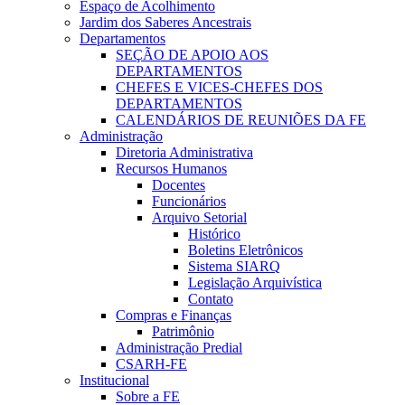
Espaço de Acolhimento
Jardim dos Saberes Ancestrais
Departamentos
SEÇÃO DE APOIO AOS
DEPARTAMENTOS
CHEFES E VICES-CHEFES DOS
DEPARTAMENTOS
CALENDÁRIOS DE REUNIÕES DA FE
Administração
Diretoria Administrativa
Recursos Humanos
Docentes
Funcionários
Arquivo Setorial
Histórico
Boletins Eletrônicos
Sistema SIARQ
Legislação Arquivística
Contato
Compras e Finanças
Patrimônio
Administração Predial
CSARH-FE
Institucional
Sobre a FE