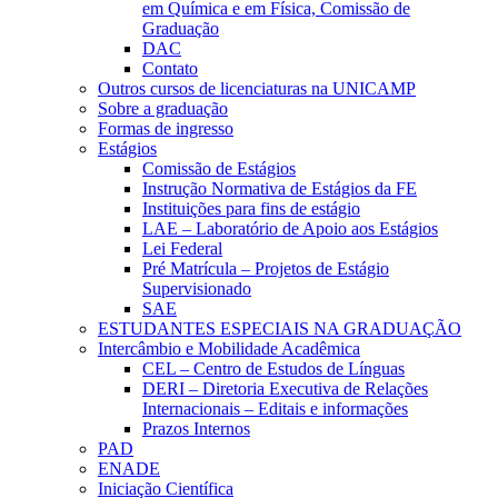
em Química e em Física, Comissão de
Graduação
DAC
Contato
Outros cursos de licenciaturas na UNICAMP
Sobre a graduação
Formas de ingresso
Estágios
Comissão de Estágios
Instrução Normativa de Estágios da FE
Instituições para fins de estágio
LAE – Laboratório de Apoio aos Estágios
Lei Federal
Pré Matrícula – Projetos de Estágio
Supervisionado
SAE
ESTUDANTES ESPECIAIS NA GRADUAÇÃO
Intercâmbio e Mobilidade Acadêmica
CEL – Centro de Estudos de Línguas
DERI – Diretoria Executiva de Relações
Internacionais – Editais e informações
Prazos Internos
PAD
ENADE
Iniciação Científica