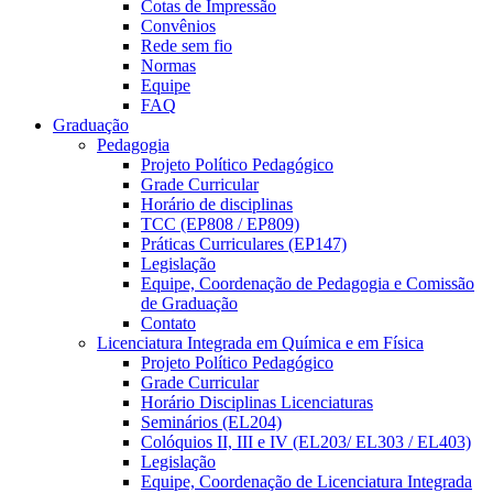
Cotas de Impressão
Convênios
Rede sem fio
Normas
Equipe
FAQ
Graduação
Pedagogia
Projeto Político Pedagógico
Grade Curricular
Horário de disciplinas
TCC (EP808 / EP809)
Práticas Curriculares (EP147)
Legislação
Equipe, Coordenação de Pedagogia e Comissão
de Graduação
Contato
Licenciatura Integrada em Química e em Física
Projeto Político Pedagógico
Grade Curricular
Horário Disciplinas Licenciaturas
Seminários (EL204)
Colóquios II, III e IV (EL203/ EL303 / EL403)
Legislação
Equipe, Coordenação de Licenciatura Integrada