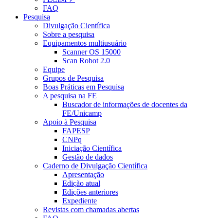
FAQ
Pesquisa
Divulgação Científica
Sobre a pesquisa
Equipamentos multiusuário
Scanner OS 15000
Scan Robot 2.0
Equipe
Grupos de Pesquisa
Boas Práticas em Pesquisa
A pesquisa na FE
Buscador de informações de docentes da
FE/Unicamp
Apoio à Pesquisa
FAPESP
CNPq
Iniciação Científica
Gestão de dados
Caderno de Divulgação Científica
Apresentação
Edição atual
Edições anteriores
Expediente
Revistas com chamadas abertas