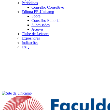
Periódicos
Conselho Consultivo
Editora FE-Unicamp
Sobre
Conselho Editorial
Submissões
Acervo
Clube de Leitores
Expositores
Indicações
FAQ
Menu