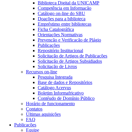
Biblioteca Digital da UNICAMP
Competência em Informação
Catálogo on-line do SBU
Doações para a biblioteca
Empréstimo entre bibliotecas
Ficha Catalográfica
Orientações Normativas
Prevenção e Verificação de Plágio
Publicações
Repositório Institucional
Solicitação de Artigos de Publicações
Solicitação de Artigos Subsidiados
Solicitação de Livros
Recursos on-line
Pesquisa Integrada
Base de dados e Repositórios
Catálogo Acervus
Boletim Informafricativo
Contéudo de Domínio Público
Horário de funcionamento
Contatos
Últimas aquisições
FAQ
Publicações
Equipe