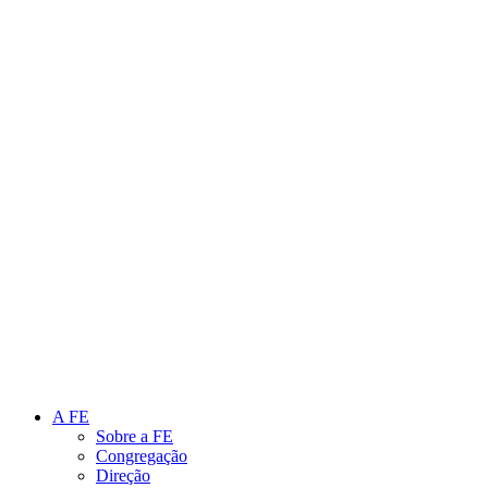
Link para o Instagram
Link para o Youtube
A FE
Sobre a FE
Congregação
Direção