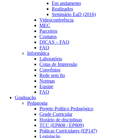
Em andamento
Realizados
Seminário EaD (2016)
Videoconferência
MEC
Parceiros
Contatos
DICAS – FAQ
FAQ
Informática
Laboratório
Cotas de Impressão
Convênios
Rede sem fio
Normas
Equipe
FAQ
Graduação
Pedagogia
Projeto Político Pedagógico
Grade Curricular
Horário de disciplinas
TCC (EP808 / EP809)
Práticas Curriculares (EP147)
Legislação