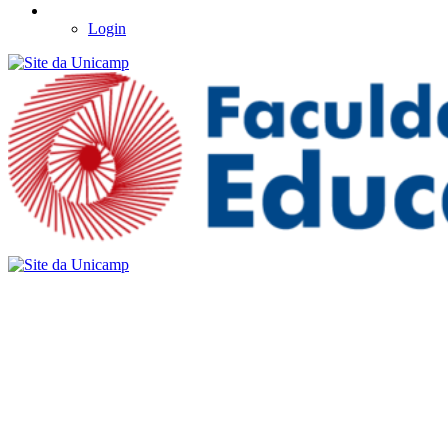
Login