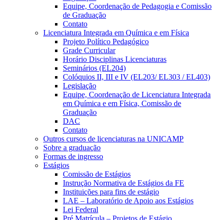
Equipe, Coordenação de Pedagogia e Comissão
de Graduação
Contato
Licenciatura Integrada em Química e em Física
Projeto Político Pedagógico
Grade Curricular
Horário Disciplinas Licenciaturas
Seminários (EL204)
Colóquios II, III e IV (EL203/ EL303 / EL403)
Legislação
Equipe, Coordenação de Licenciatura Integrada
em Química e em Física, Comissão de
Graduação
DAC
Contato
Outros cursos de licenciaturas na UNICAMP
Sobre a graduação
Formas de ingresso
Estágios
Comissão de Estágios
Instrução Normativa de Estágios da FE
Instituições para fins de estágio
LAE – Laboratório de Apoio aos Estágios
Lei Federal
Pré Matrícula – Projetos de Estágio