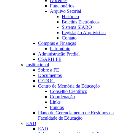
Docentes
Funcionários
Arquivo Setorial
Histórico
Boletins Eletrônicos
Sistema SIARQ
Legislação Arquivística
Contato
Compras e Finanças
Patrimônio
Administração Predial
CSARH-FE
Institucional
Sobre a FE
Documentos
CEDOC
Centro de Memória da Educação
Conselho Científico
Coordenação
Links
Fundos
Plano de Gerenciamento de Resíduos da
Faculdade de Educação
EAD
EAD