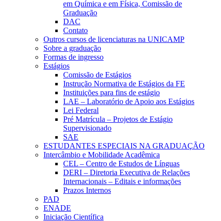
em Química e em Física, Comissão de
Graduação
DAC
Contato
Outros cursos de licenciaturas na UNICAMP
Sobre a graduação
Formas de ingresso
Estágios
Comissão de Estágios
Instrução Normativa de Estágios da FE
Instituições para fins de estágio
LAE – Laboratório de Apoio aos Estágios
Lei Federal
Pré Matrícula – Projetos de Estágio
Supervisionado
SAE
ESTUDANTES ESPECIAIS NA GRADUAÇÃO
Intercâmbio e Mobilidade Acadêmica
CEL – Centro de Estudos de Línguas
DERI – Diretoria Executiva de Relações
Internacionais – Editais e informações
Prazos Internos
PAD
ENADE
Iniciação Científica