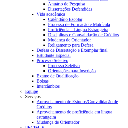
Anuário de Pesquisa
Dissertações Defendidas
Vida acadêmica
Caléndário Escolar
Processo de Formação e Matrícula
Proficiência – Língua Estrangeira
Disciplinas e Convalidação de Créditos
Mudança de Orientador
Religamento para Defesa
Defesa de Dissertação e Exemplar final
Estudante Especial
Processo Seletivo
Processo Seletivo
Orientações para Inscrição
Exame de Qualificação
Bolsas
Intercâmbios
Equipe
Serviços
Aproveitamento de Estudos/Convalidação de
Créditos
Aproveitamento de proficiência em língua
estrangeira
Mudança de Orientador
PECIM ↗