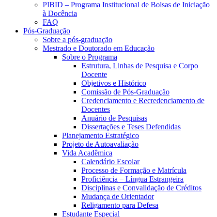
PIBID – Programa Institucional de Bolsas de Iniciação
à Docência
FAQ
Pós-Graduação
Sobre a pós-graduação
Mestrado e Doutorado em Educação
Sobre o Programa
Estrutura, Linhas de Pesquisa e Corpo
Docente
Objetivos e Histórico
Comissão de Pós-Graduação
Credenciamento e Recredenciamento de
Docentes
Anuário de Pesquisas
Dissertações e Teses Defendidas
Planejamento Estratégico
Projeto de Autoavaliação
Vida Acadêmica
Calendário Escolar
Processo de Formação e Matrícula
Proficiência – Língua Estrangeira
Disciplinas e Convalidação de Créditos
Mudança de Orientador
Religamento para Defesa
Estudante Especial