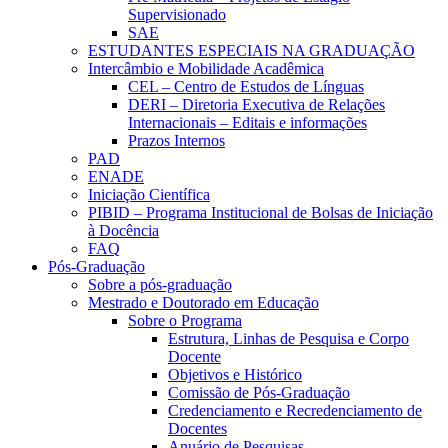
Supervisionado
SAE
ESTUDANTES ESPECIAIS NA GRADUAÇÃO
Intercâmbio e Mobilidade Acadêmica
CEL – Centro de Estudos de Línguas
DERI – Diretoria Executiva de Relações
Internacionais – Editais e informações
Prazos Internos
PAD
ENADE
Iniciação Científica
PIBID – Programa Institucional de Bolsas de Iniciação
à Docência
FAQ
Pós-Graduação
Sobre a pós-graduação
Mestrado e Doutorado em Educação
Sobre o Programa
Estrutura, Linhas de Pesquisa e Corpo
Docente
Objetivos e Histórico
Comissão de Pós-Graduação
Credenciamento e Recredenciamento de
Docentes
Anuário de Pesquisas