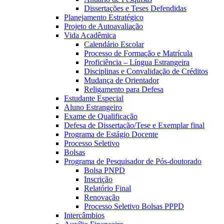
Dissertações e Teses Defendidas
Planejamento Estratégico
Projeto de Autoavaliação
Vida Acadêmica
Calendário Escolar
Processo de Formação e Matrícula
Proficiência – Língua Estrangeira
Disciplinas e Convalidação de Créditos
Mudança de Orientador
Religamento para Defesa
Estudante Especial
Aluno Estrangeiro
Exame de Qualificação
Defesa de Dissertação/Tese e Exemplar final
Programa de Estágio Docente
Processo Seletivo
Bolsas
Programa de Pesquisador de Pós-doutorado
Bolsa PNPD
Inscrição
Relatório Final
Renovação
Processo Seletivo Bolsas PPPD
Intercâmbios