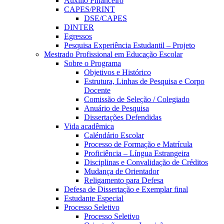
Auxílio Financeiro
CAPES/PRINT
DSE/CAPES
DINTER
Egressos
Pesquisa Experiência Estudantil – Projeto
Mestrado Profissional em Educação Escolar
Sobre o Programa
Objetivos e Histórico
Estrutura, Linhas de Pesquisa e Corpo
Docente
Comissão de Seleção / Colegiado
Anuário de Pesquisa
Dissertações Defendidas
Vida acadêmica
Caléndário Escolar
Processo de Formação e Matrícula
Proficiência – Língua Estrangeira
Disciplinas e Convalidação de Créditos
Mudança de Orientador
Religamento para Defesa
Defesa de Dissertação e Exemplar final
Estudante Especial
Processo Seletivo
Processo Seletivo