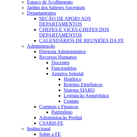
Espaço de Acolhimento
Jardim dos Saberes Ancestrais
Departamentos
SEÇÃO DE APOIO AOS
DEPARTAMENTOS
CHEFES E VICES-CHEFES DOS
DEPARTAMENTOS
CALENDÁRIOS DE REUNIÕES DA FE
Administração
Diretoria Administrativa
Recursos Humanos
Docentes
Funcionários
Arquivo Setorial
Histórico
Boletins Eletrônicos
Sistema SIARQ
Legislação Arquivística
Contato
Compras e Finanças
Patrimônio
Administração Predial
CSARH-FE
Institucional
Sobre a FE