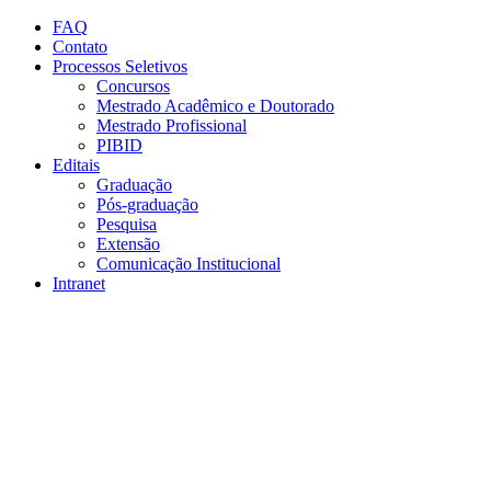
Conteúdo principal
Menu principal
Rodapé
FAQ
Contato
Processos Seletivos
Concursos
Mestrado Acadêmico e Doutorado
Mestrado Profissional
PIBID
Editais
Graduação
Pós-graduação
Pesquisa
Extensão
Comunicação Institucional
Intranet
Aumentar fonte
Diminuir fonte