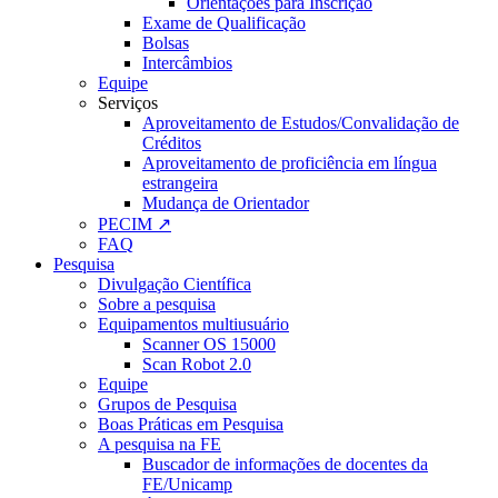
Orientações para Inscrição
Exame de Qualificação
Bolsas
Intercâmbios
Equipe
Serviços
Aproveitamento de Estudos/Convalidação de
Créditos
Aproveitamento de proficiência em língua
estrangeira
Mudança de Orientador
PECIM ↗
FAQ
Pesquisa
Divulgação Científica
Sobre a pesquisa
Equipamentos multiusuário
Scanner OS 15000
Scan Robot 2.0
Equipe
Grupos de Pesquisa
Boas Práticas em Pesquisa
A pesquisa na FE
Buscador de informações de docentes da
FE/Unicamp