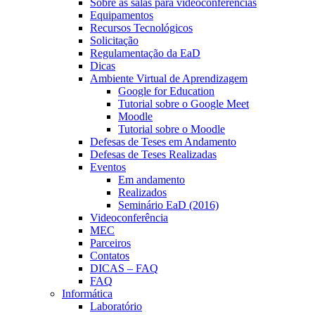
Sobre as salas para videoconferências
Equipamentos
Recursos Tecnológicos
Solicitação
Regulamentação da EaD
Dicas
Ambiente Virtual de Aprendizagem
Google for Education
Tutorial sobre o Google Meet
Moodle
Tutorial sobre o Moodle
Defesas de Teses em Andamento
Defesas de Teses Realizadas
Eventos
Em andamento
Realizados
Seminário EaD (2016)
Videoconferência
MEC
Parceiros
Contatos
DICAS – FAQ
FAQ
Informática
Laboratório