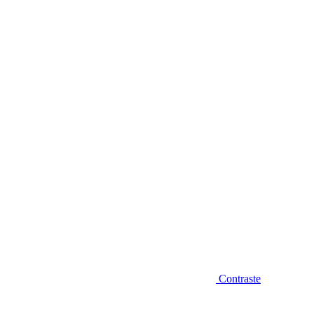
Diminuir fonte
Contraste