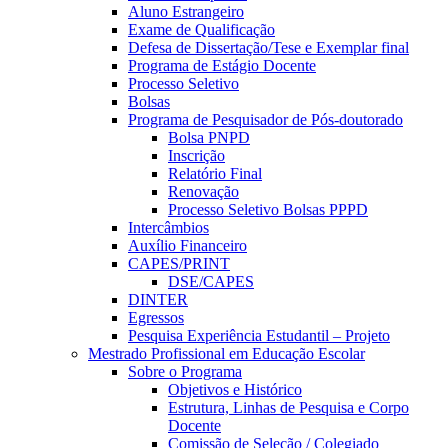
Aluno Estrangeiro
Exame de Qualificação
Defesa de Dissertação/Tese e Exemplar final
Programa de Estágio Docente
Processo Seletivo
Bolsas
Programa de Pesquisador de Pós-doutorado
Bolsa PNPD
Inscrição
Relatório Final
Renovação
Processo Seletivo Bolsas PPPD
Intercâmbios
Auxílio Financeiro
CAPES/PRINT
DSE/CAPES
DINTER
Egressos
Pesquisa Experiência Estudantil – Projeto
Mestrado Profissional em Educação Escolar
Sobre o Programa
Objetivos e Histórico
Estrutura, Linhas de Pesquisa e Corpo
Docente
Comissão de Seleção / Colegiado