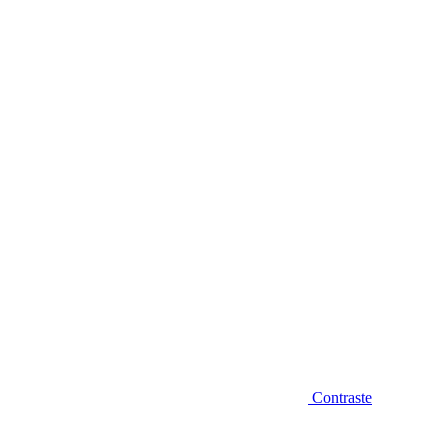
Diminuir fonte
Contraste