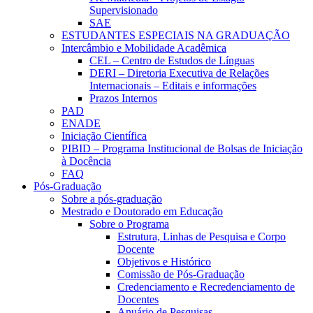
Supervisionado
SAE
ESTUDANTES ESPECIAIS NA GRADUAÇÃO
Intercâmbio e Mobilidade Acadêmica
CEL – Centro de Estudos de Línguas
DERI – Diretoria Executiva de Relações
Internacionais – Editais e informações
Prazos Internos
PAD
ENADE
Iniciação Científica
PIBID – Programa Institucional de Bolsas de Iniciação
à Docência
FAQ
Pós-Graduação
Sobre a pós-graduação
Mestrado e Doutorado em Educação
Sobre o Programa
Estrutura, Linhas de Pesquisa e Corpo
Docente
Objetivos e Histórico
Comissão de Pós-Graduação
Credenciamento e Recredenciamento de
Docentes
Anuário de Pesquisas