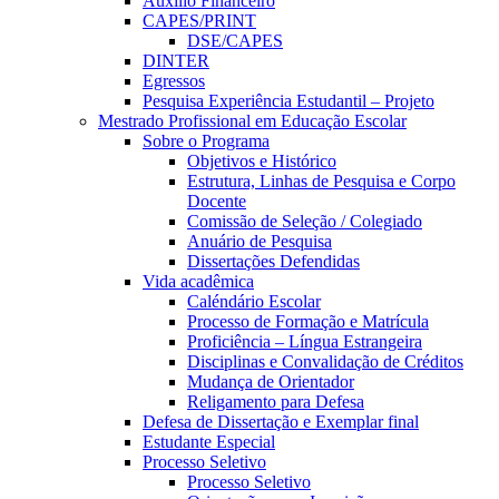
Auxílio Financeiro
CAPES/PRINT
DSE/CAPES
DINTER
Egressos
Pesquisa Experiência Estudantil – Projeto
Mestrado Profissional em Educação Escolar
Sobre o Programa
Objetivos e Histórico
Estrutura, Linhas de Pesquisa e Corpo
Docente
Comissão de Seleção / Colegiado
Anuário de Pesquisa
Dissertações Defendidas
Vida acadêmica
Caléndário Escolar
Processo de Formação e Matrícula
Proficiência – Língua Estrangeira
Disciplinas e Convalidação de Créditos
Mudança de Orientador
Religamento para Defesa
Defesa de Dissertação e Exemplar final
Estudante Especial
Processo Seletivo
Processo Seletivo