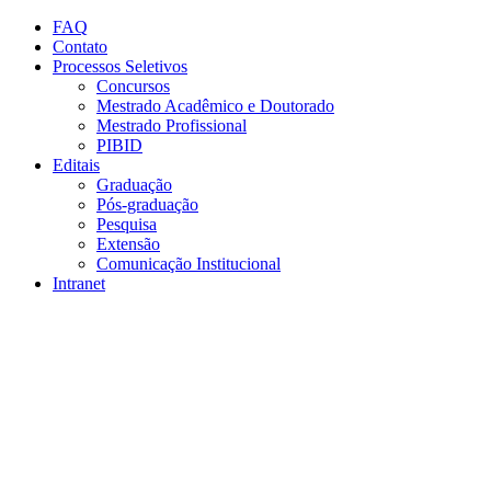
Conteúdo principal
Menu principal
Rodapé
FAQ
Contato
Processos Seletivos
Concursos
Mestrado Acadêmico e Doutorado
Mestrado Profissional
PIBID
Editais
Graduação
Pós-graduação
Pesquisa
Extensão
Comunicação Institucional
Intranet
Aumentar fonte
Diminuir fonte