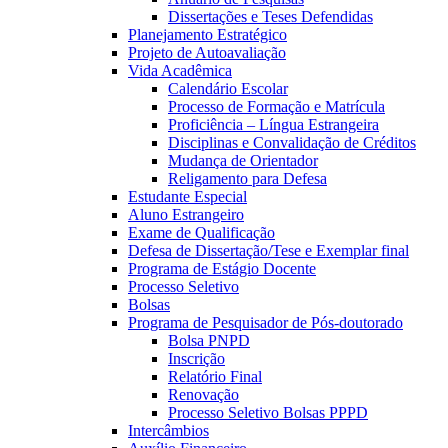
Dissertações e Teses Defendidas
Planejamento Estratégico
Projeto de Autoavaliação
Vida Acadêmica
Calendário Escolar
Processo de Formação e Matrícula
Proficiência – Língua Estrangeira
Disciplinas e Convalidação de Créditos
Mudança de Orientador
Religamento para Defesa
Estudante Especial
Aluno Estrangeiro
Exame de Qualificação
Defesa de Dissertação/Tese e Exemplar final
Programa de Estágio Docente
Processo Seletivo
Bolsas
Programa de Pesquisador de Pós-doutorado
Bolsa PNPD
Inscrição
Relatório Final
Renovação
Processo Seletivo Bolsas PPPD
Intercâmbios