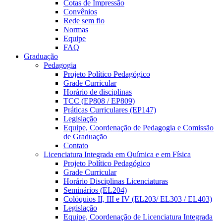
Cotas de Impressão
Convênios
Rede sem fio
Normas
Equipe
FAQ
Graduação
Pedagogia
Projeto Político Pedagógico
Grade Curricular
Horário de disciplinas
TCC (EP808 / EP809)
Práticas Curriculares (EP147)
Legislação
Equipe, Coordenação de Pedagogia e Comissão
de Graduação
Contato
Licenciatura Integrada em Química e em Física
Projeto Político Pedagógico
Grade Curricular
Horário Disciplinas Licenciaturas
Seminários (EL204)
Colóquios II, III e IV (EL203/ EL303 / EL403)
Legislação
Equipe, Coordenação de Licenciatura Integrada