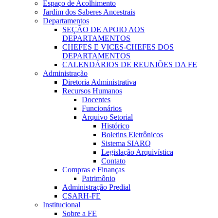
Espaço de Acolhimento
Jardim dos Saberes Ancestrais
Departamentos
SEÇÃO DE APOIO AOS
DEPARTAMENTOS
CHEFES E VICES-CHEFES DOS
DEPARTAMENTOS
CALENDÁRIOS DE REUNIÕES DA FE
Administração
Diretoria Administrativa
Recursos Humanos
Docentes
Funcionários
Arquivo Setorial
Histórico
Boletins Eletrônicos
Sistema SIARQ
Legislação Arquivística
Contato
Compras e Finanças
Patrimônio
Administração Predial
CSARH-FE
Institucional
Sobre a FE