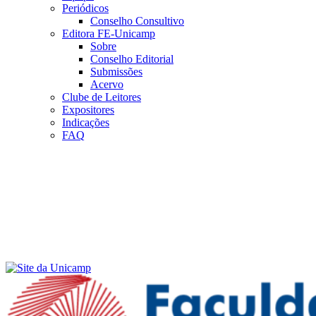
Periódicos
Conselho Consultivo
Editora FE-Unicamp
Sobre
Conselho Editorial
Submissões
Acervo
Clube de Leitores
Expositores
Indicações
FAQ
Menu