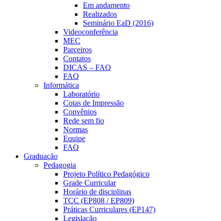
Em andamento
Realizados
Seminário EaD (2016)
Videoconferência
MEC
Parceiros
Contatos
DICAS – FAQ
FAQ
Informática
Laboratório
Cotas de Impressão
Convênios
Rede sem fio
Normas
Equipe
FAQ
Graduação
Pedagogia
Projeto Político Pedagógico
Grade Curricular
Horário de disciplinas
TCC (EP808 / EP809)
Práticas Curriculares (EP147)
Legislação