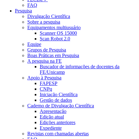
FAQ
Pesquisa
Divulgação Científica
Sobre a pesquisa
Equipamentos multiusuário
Scanner OS 15000
Scan Robot 2.0
Equipe
Grupos de Pesquisa
Boas Práticas em Pesquisa
A pesquisa na FE
Buscador de informações de docentes da
FE/Unicamp
Apoio à Pesquisa
FAPESP
CNPq
Iniciação Científica
Gestão de dados
Caderno de Divulgação Científica
Apresentação
Edição atual
Edições anteriores
Expediente
Revistas com chamadas abertas