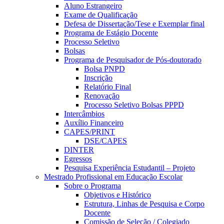
Aluno Estrangeiro
Exame de Qualificação
Defesa de Dissertação/Tese e Exemplar final
Programa de Estágio Docente
Processo Seletivo
Bolsas
Programa de Pesquisador de Pós-doutorado
Bolsa PNPD
Inscrição
Relatório Final
Renovação
Processo Seletivo Bolsas PPPD
Intercâmbios
Auxílio Financeiro
CAPES/PRINT
DSE/CAPES
DINTER
Egressos
Pesquisa Experiência Estudantil – Projeto
Mestrado Profissional em Educação Escolar
Sobre o Programa
Objetivos e Histórico
Estrutura, Linhas de Pesquisa e Corpo
Docente
Comissão de Seleção / Colegiado