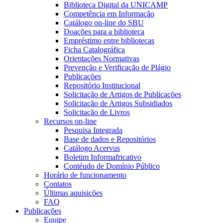
Biblioteca Digital da UNICAMP
Competência em Informação
Catálogo on-line do SBU
Doações para a biblioteca
Empréstimo entre bibliotecas
Ficha Catalográfica
Orientações Normativas
Prevenção e Verificação de Plágio
Publicações
Repositório Institucional
Solicitação de Artigos de Publicações
Solicitação de Artigos Subsidiados
Solicitação de Livros
Recursos on-line
Pesquisa Integrada
Base de dados e Repositórios
Catálogo Acervus
Boletim Informafricativo
Contéudo de Domínio Público
Horário de funcionamento
Contatos
Últimas aquisições
FAQ
Publicações
Equipe