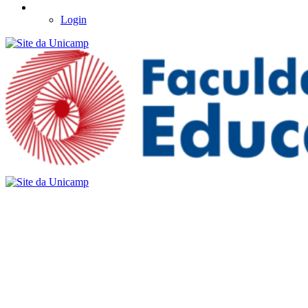
Login