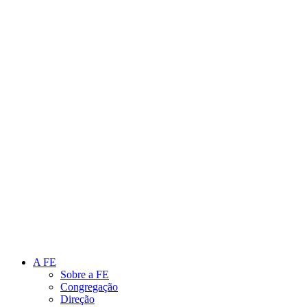
Link para o Instagram
Link para o Youtube
A FE
Sobre a FE
Congregação
Direção