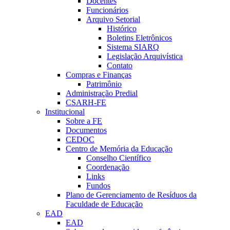
Docentes
Funcionários
Arquivo Setorial
Histórico
Boletins Eletrônicos
Sistema SIARQ
Legislação Arquivística
Contato
Compras e Finanças
Patrimônio
Administração Predial
CSARH-FE
Institucional
Sobre a FE
Documentos
CEDOC
Centro de Memória da Educação
Conselho Científico
Coordenação
Links
Fundos
Plano de Gerenciamento de Resíduos da
Faculdade de Educação
EAD
EAD