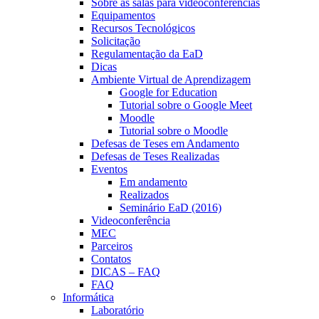
Sobre as salas para videoconferências
Equipamentos
Recursos Tecnológicos
Solicitação
Regulamentação da EaD
Dicas
Ambiente Virtual de Aprendizagem
Google for Education
Tutorial sobre o Google Meet
Moodle
Tutorial sobre o Moodle
Defesas de Teses em Andamento
Defesas de Teses Realizadas
Eventos
Em andamento
Realizados
Seminário EaD (2016)
Videoconferência
MEC
Parceiros
Contatos
DICAS – FAQ
FAQ
Informática
Laboratório