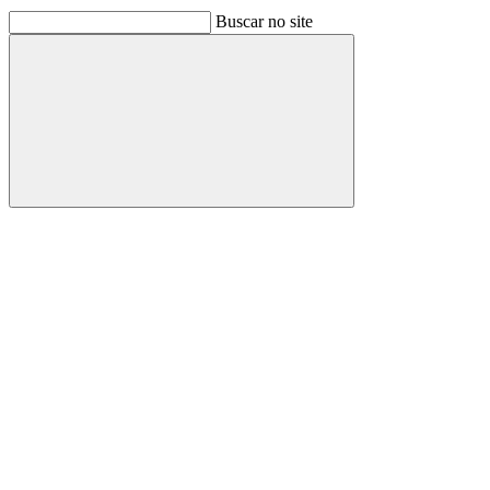
Buscar no site
Buscar
Link para o Facebook
Link para o Linkedin