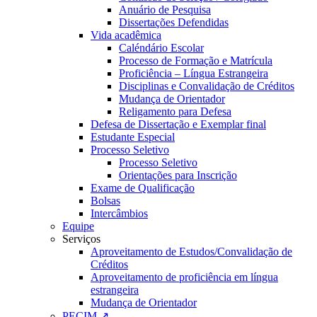
Anuário de Pesquisa
Dissertações Defendidas
Vida acadêmica
Caléndário Escolar
Processo de Formação e Matrícula
Proficiência – Língua Estrangeira
Disciplinas e Convalidação de Créditos
Mudança de Orientador
Religamento para Defesa
Defesa de Dissertação e Exemplar final
Estudante Especial
Processo Seletivo
Processo Seletivo
Orientações para Inscrição
Exame de Qualificação
Bolsas
Intercâmbios
Equipe
Serviços
Aproveitamento de Estudos/Convalidação de
Créditos
Aproveitamento de proficiência em língua
estrangeira
Mudança de Orientador
PECIM ↗