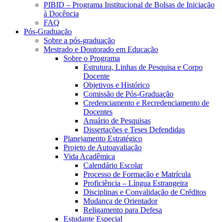
PIBID – Programa Institucional de Bolsas de Iniciação
à Docência
FAQ
Pós-Graduação
Sobre a pós-graduação
Mestrado e Doutorado em Educação
Sobre o Programa
Estrutura, Linhas de Pesquisa e Corpo
Docente
Objetivos e Histórico
Comissão de Pós-Graduação
Credenciamento e Recredenciamento de
Docentes
Anuário de Pesquisas
Dissertações e Teses Defendidas
Planejamento Estratégico
Projeto de Autoavaliação
Vida Acadêmica
Calendário Escolar
Processo de Formação e Matrícula
Proficiência – Língua Estrangeira
Disciplinas e Convalidação de Créditos
Mudança de Orientador
Religamento para Defesa
Estudante Especial