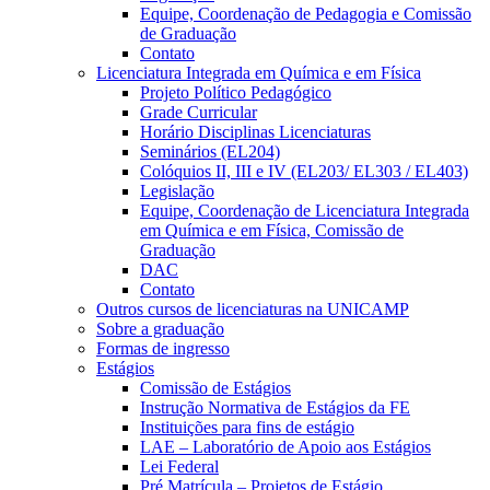
Equipe, Coordenação de Pedagogia e Comissão
de Graduação
Contato
Licenciatura Integrada em Química e em Física
Projeto Político Pedagógico
Grade Curricular
Horário Disciplinas Licenciaturas
Seminários (EL204)
Colóquios II, III e IV (EL203/ EL303 / EL403)
Legislação
Equipe, Coordenação de Licenciatura Integrada
em Química e em Física, Comissão de
Graduação
DAC
Contato
Outros cursos de licenciaturas na UNICAMP
Sobre a graduação
Formas de ingresso
Estágios
Comissão de Estágios
Instrução Normativa de Estágios da FE
Instituições para fins de estágio
LAE – Laboratório de Apoio aos Estágios
Lei Federal
Pré Matrícula – Projetos de Estágio