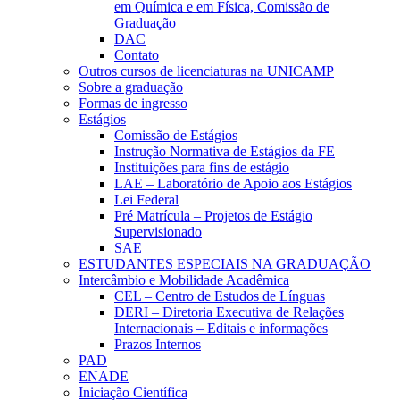
em Química e em Física, Comissão de
Graduação
DAC
Contato
Outros cursos de licenciaturas na UNICAMP
Sobre a graduação
Formas de ingresso
Estágios
Comissão de Estágios
Instrução Normativa de Estágios da FE
Instituições para fins de estágio
LAE – Laboratório de Apoio aos Estágios
Lei Federal
Pré Matrícula – Projetos de Estágio
Supervisionado
SAE
ESTUDANTES ESPECIAIS NA GRADUAÇÃO
Intercâmbio e Mobilidade Acadêmica
CEL – Centro de Estudos de Línguas
DERI – Diretoria Executiva de Relações
Internacionais – Editais e informações
Prazos Internos
PAD
ENADE
Iniciação Científica