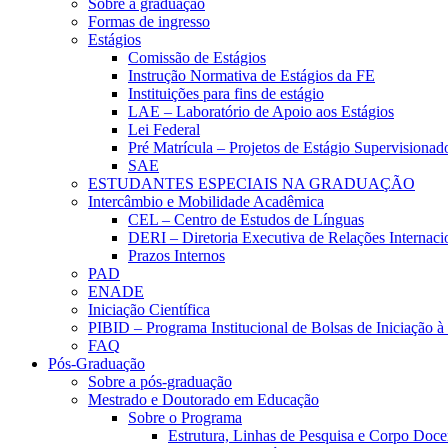
Sobre a graduação
Formas de ingresso
Estágios
Comissão de Estágios
Instrução Normativa de Estágios da FE
Instituições para fins de estágio
LAE – Laboratório de Apoio aos Estágios
Lei Federal
Pré Matrícula – Projetos de Estágio Supervisionad
SAE
ESTUDANTES ESPECIAIS NA GRADUAÇÃO
Intercâmbio e Mobilidade Acadêmica
CEL – Centro de Estudos de Línguas
DERI – Diretoria Executiva de Relações Internacio
Prazos Internos
PAD
ENADE
Iniciação Científica
PIBID – Programa Institucional de Bolsas de Iniciação 
FAQ
Pós-Graduação
Sobre a pós-graduação
Mestrado e Doutorado em Educação
Sobre o Programa
Estrutura, Linhas de Pesquisa e Corpo Doce