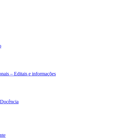
o
nais – Editais e informações
à Docência
nte