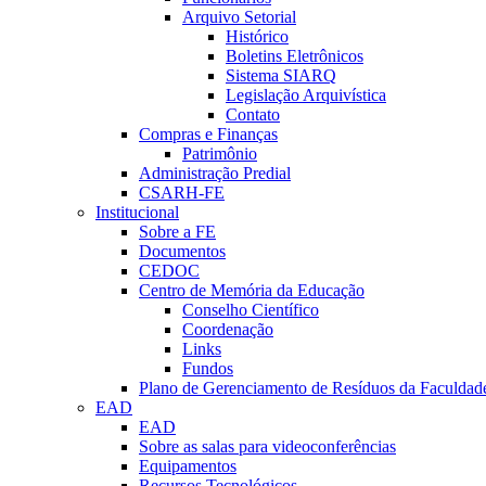
Arquivo Setorial
Histórico
Boletins Eletrônicos
Sistema SIARQ
Legislação Arquivística
Contato
Compras e Finanças
Patrimônio
Administração Predial
CSARH-FE
Institucional
Sobre a FE
Documentos
CEDOC
Centro de Memória da Educação
Conselho Científico
Coordenação
Links
Fundos
Plano de Gerenciamento de Resíduos da Faculdad
EAD
EAD
Sobre as salas para videoconferências
Equipamentos
Recursos Tecnológicos