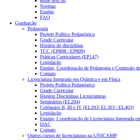
Rede sem fio
Normas
Equipe
FAQ
Graduação
Pedagogia
Projeto Político Pedagógico
Grade Curricular
Horário de disciplinas
TCC (EP808 / EP809)
Práticas Curriculares (EP147)
Legislação
Equipe, Coordenação de Pedagogia e Comissão d
Contato
Licenciatura Integrada em Química e em Física
Projeto Político Pedagógico
Grade Curricular
Horário Disciplinas Licenciaturas
Seminários (EL204)
Colóquios II, III e IV (EL203/ EL303 / EL403)
Legislação
Equipe, Coordenação de Licenciatura Integrada e
DAC
Contato
Outros cursos de licenciaturas na UNICAMP