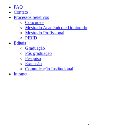
Conteúdo principal
Menu principal
Rodapé
FAQ
Contato
Processos Seletivos
Concursos
Mestrado Acadêmico e Doutorado
Mestrado Profissional
PIBID
Editais
Graduação
Pós-graduação
Pesquisa
Extensão
Comunicação Institucional
Intranet
Aumentar fonte