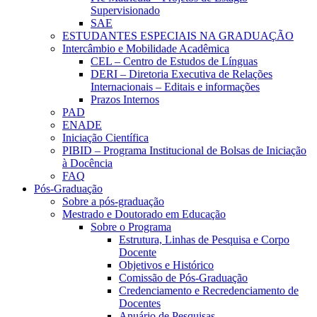
Supervisionado
SAE
ESTUDANTES ESPECIAIS NA GRADUAÇÃO
Intercâmbio e Mobilidade Acadêmica
CEL – Centro de Estudos de Línguas
DERI – Diretoria Executiva de Relações
Internacionais – Editais e informações
Prazos Internos
PAD
ENADE
Iniciação Científica
PIBID – Programa Institucional de Bolsas de Iniciação
à Docência
FAQ
Pós-Graduação
Sobre a pós-graduação
Mestrado e Doutorado em Educação
Sobre o Programa
Estrutura, Linhas de Pesquisa e Corpo
Docente
Objetivos e Histórico
Comissão de Pós-Graduação
Credenciamento e Recredenciamento de
Docentes
Anuário de Pesquisas