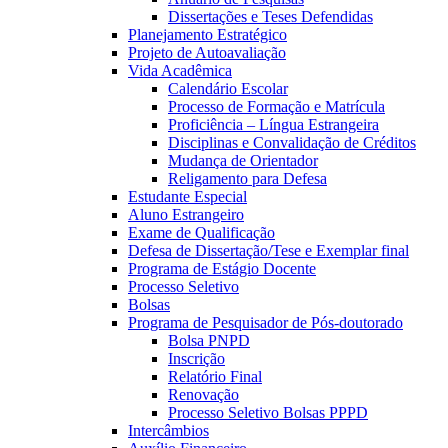
Dissertações e Teses Defendidas
Planejamento Estratégico
Projeto de Autoavaliação
Vida Acadêmica
Calendário Escolar
Processo de Formação e Matrícula
Proficiência – Língua Estrangeira
Disciplinas e Convalidação de Créditos
Mudança de Orientador
Religamento para Defesa
Estudante Especial
Aluno Estrangeiro
Exame de Qualificação
Defesa de Dissertação/Tese e Exemplar final
Programa de Estágio Docente
Processo Seletivo
Bolsas
Programa de Pesquisador de Pós-doutorado
Bolsa PNPD
Inscrição
Relatório Final
Renovação
Processo Seletivo Bolsas PPPD
Intercâmbios