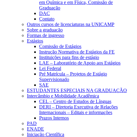
em Química e em Física, Comissão de
Graduação
DAC
Contato
Outros cursos de licenciaturas na UNICAMP
Sobre a graduação
Formas de ingresso
Estágios
Comissão de Estágios
Instrução Normativa de Estágios da FE
Instituições para fins de estágio
LAE – Laboratório de Apoio aos Estágios
Lei Federal
Pré Matrícula – Projetos de Estágio
Supervisionado
SAE
ESTUDANTES ESPECIAIS NA GRADUAÇÃO
Intercâmbio e Mobilidade Acadêmica
CEL – Centro de Estudos de Línguas
DERI – Diretoria Executiva de Relações
Internacionais – Editais e informações
Prazos Internos
PAD
ENADE
Iniciação Científica