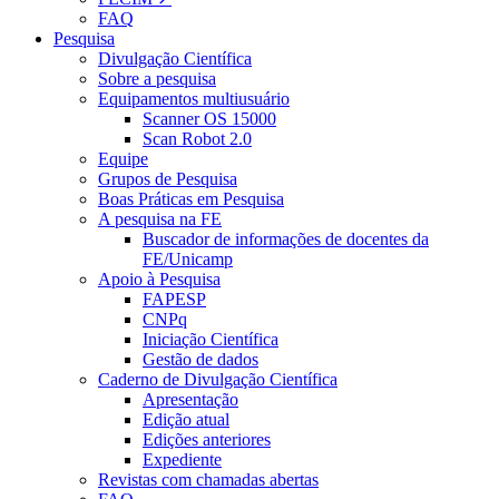
FAQ
Pesquisa
Divulgação Científica
Sobre a pesquisa
Equipamentos multiusuário
Scanner OS 15000
Scan Robot 2.0
Equipe
Grupos de Pesquisa
Boas Práticas em Pesquisa
A pesquisa na FE
Buscador de informações de docentes da
FE/Unicamp
Apoio à Pesquisa
FAPESP
CNPq
Iniciação Científica
Gestão de dados
Caderno de Divulgação Científica
Apresentação
Edição atual
Edições anteriores
Expediente
Revistas com chamadas abertas