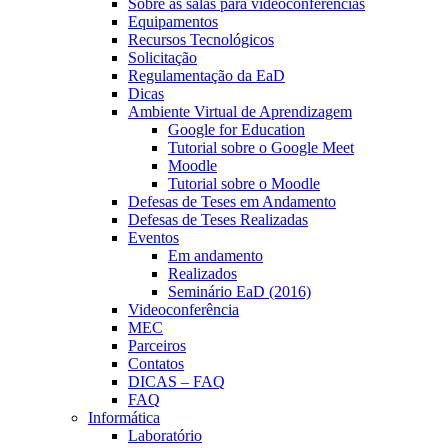
Sobre as salas para videoconferências
Equipamentos
Recursos Tecnológicos
Solicitação
Regulamentação da EaD
Dicas
Ambiente Virtual de Aprendizagem
Google for Education
Tutorial sobre o Google Meet
Moodle
Tutorial sobre o Moodle
Defesas de Teses em Andamento
Defesas de Teses Realizadas
Eventos
Em andamento
Realizados
Seminário EaD (2016)
Videoconferência
MEC
Parceiros
Contatos
DICAS – FAQ
FAQ
Informática
Laboratório