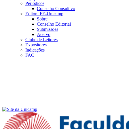
Periódicos
Conselho Consultivo
Editora FE-Unicamp
Sobre
Conselho Editorial
Submissões
Acervo
Clube de Leitores
Expositores
Indicações
FAQ
Menu