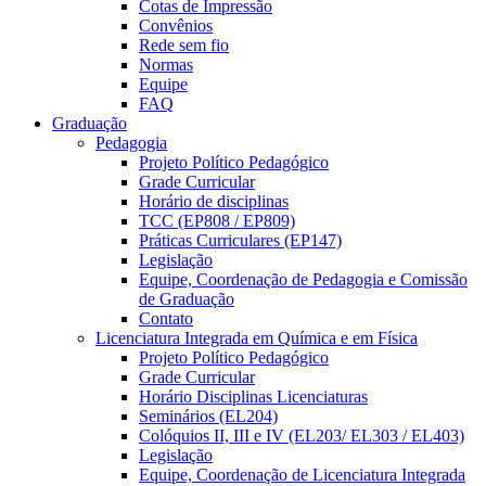
Cotas de Impressão
Convênios
Rede sem fio
Normas
Equipe
FAQ
Graduação
Pedagogia
Projeto Político Pedagógico
Grade Curricular
Horário de disciplinas
TCC (EP808 / EP809)
Práticas Curriculares (EP147)
Legislação
Equipe, Coordenação de Pedagogia e Comissão
de Graduação
Contato
Licenciatura Integrada em Química e em Física
Projeto Político Pedagógico
Grade Curricular
Horário Disciplinas Licenciaturas
Seminários (EL204)
Colóquios II, III e IV (EL203/ EL303 / EL403)
Legislação
Equipe, Coordenação de Licenciatura Integrada