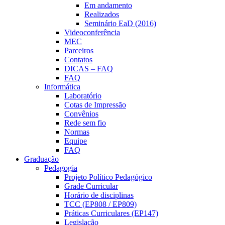
Em andamento
Realizados
Seminário EaD (2016)
Videoconferência
MEC
Parceiros
Contatos
DICAS – FAQ
FAQ
Informática
Laboratório
Cotas de Impressão
Convênios
Rede sem fio
Normas
Equipe
FAQ
Graduação
Pedagogia
Projeto Político Pedagógico
Grade Curricular
Horário de disciplinas
TCC (EP808 / EP809)
Práticas Curriculares (EP147)
Legislação