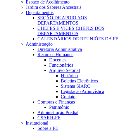
Espaço de Acolhimento
Jardim dos Saberes Ancestrais
Departamentos
SEÇÃO DE APOIO AOS
DEPARTAMENTOS
CHEFES E VICES-CHEFES DOS
DEPARTAMENTOS
CALENDÁRIOS DE REUNIÕES DA FE
Administração
Diretoria Administrativa
Recursos Humanos
Docentes
Funcionários
Arquivo Setorial
Histórico
Boletins Eletrônicos
Sistema SIARQ
Legislação Arquivística
Contato
Compras e Finanças
Patrimônio
Administração Predial
CSARH-FE
Institucional
Sobre a FE