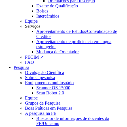
Orientações para Inscrição
Exame de Qualificação
Bolsas
Intercâmbios
Equipe
Serviços
Aproveitamento de Estudos/Convalidação de
Créditos
Aproveitamento de proficiência em língua
estrangeira
Mudança de Orientador
PECIM ↗
FAQ
Pesquisa
Divulgação Científica
Sobre a pesquisa
Equipamentos multiusuário
Scanner OS 15000
Scan Robot 2.0
Equipe
Grupos de Pesquisa
Boas Práticas em Pesquisa
A pesquisa na FE
Buscador de informações de docentes da
FE/Unicamp