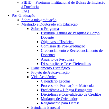
PIBID – Programa Institucional de Bolsas de Iniciação
à Docência
FAQ
Pós-Graduação
Sobre a pós-graduação
Mestrado e Doutorado em Educação
Sobre o Programa
Estrutura, Linhas de Pesquisa e Corpo
Docente
Objetivos e Histórico
Comissão de Pós-Graduação
Credenciamento e Recredenciamento de
Docentes
Anuário de Pesquisas
Dissertações e Teses Defendidas
Planejamento Estratégico
Projeto de Autoavaliação
Vida Acadêmica
Calendário Escolar
Processo de Formação e Matrícula
Proficiência – Língua Estrangeira
Disciplinas e Convalidação de Créditos
Mudança de Orientador
Religamento para Defesa
Estudante Especial