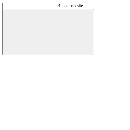
Buscar no site
Buscar
Link para o Facebook
Link para o Linkedin