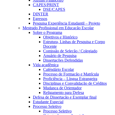
Auxílio Financeiro
CAPES/PRINT
DSE/CAPES
DINTER
Egressos
Pesquisa Experiência Estudantil – Projeto
Mestrado Profissional em Educação Escolar
Sobre o Programa
Objetivos e Histórico
Estrutura, Linhas de Pesquisa e Corpo
Docente
Comissão de Seleção / Colegiado
Anuário de Pesquisa
Dissertações Defendidas
Vida acadêmica
Caléndário Escolar
Processo de Formação e Matrícula
Proficiência – Língua Estrangeira
Disciplinas e Convalidação de Créditos
Mudança de Orientador
Religamento para Defesa
Defesa de Dissertação e Exemplar final
Estudante Especial
Processo Seletivo
Processo Seletivo