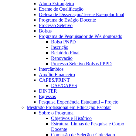
Aluno Estrangeiro
Exame de Qualificação
Defesa de Dissertação/Tese e Exemplar final
Programa de Estágio Docente
Processo Seletivo
Bolsas
Programa de Pesquisador de Pós-doutorado
Bolsa PNPD
Inscrição
Relatório Final
Renovação
Processo Seletivo Bolsas PPPD
Intercâmbios
Auxílio Financeiro
CAPES/PRINT
DSE/CAPES
DINTER
Egressos
Pesquisa Experiência Estudantil – Projeto
Mestrado Profissional em Educação Escolar
Sobre o Programa
Objetivos e Histórico
Estrutura, Linhas de Pesquisa e Corpo
Docente
Comissão de Seleção / Colegiado