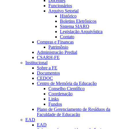
Docentes
Funcionários
Arquivo Setorial
Histórico
Boletins Eletrônicos
Sistema SIARQ
Legislação Arquivística
Contato
Compras e Finanças
Patrimônio
Administração Predial
CSARH-FE
Institucional
Sobre a FE
Documentos
CEDOC
Centro de Memória da Educação
Conselho Científico
Coordenação
Links
Fundos
Plano de Gerenciamento de Resíduos da
Faculdade de Educação
EAD
EAD