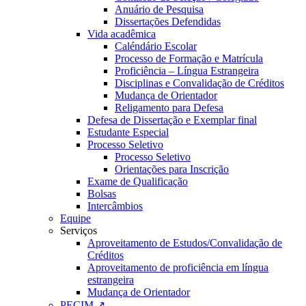
Anuário de Pesquisa
Dissertações Defendidas
Vida acadêmica
Caléndário Escolar
Processo de Formação e Matrícula
Proficiência – Língua Estrangeira
Disciplinas e Convalidação de Créditos
Mudança de Orientador
Religamento para Defesa
Defesa de Dissertação e Exemplar final
Estudante Especial
Processo Seletivo
Processo Seletivo
Orientações para Inscrição
Exame de Qualificação
Bolsas
Intercâmbios
Equipe
Serviços
Aproveitamento de Estudos/Convalidação de
Créditos
Aproveitamento de proficiência em língua
estrangeira
Mudança de Orientador
PECIM ↗