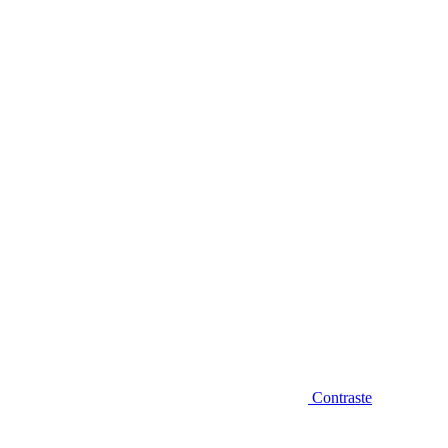
Diminuir fonte
Contraste