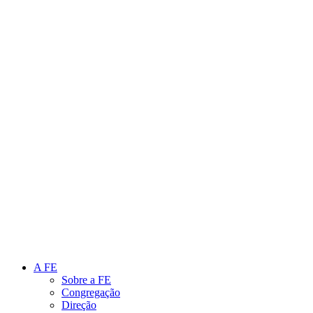
Link para o Instagram
Link para o Youtube
A FE
Sobre a FE
Congregação
Direção