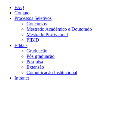
Conteúdo principal
Menu principal
Rodapé
FAQ
Contato
Processos Seletivos
Concursos
Mestrado Acadêmico e Doutorado
Mestrado Profissional
PIBID
Editais
Graduação
Pós-graduação
Pesquisa
Extensão
Comunicação Institucional
Intranet
Aumentar fonte
Diminuir fonte