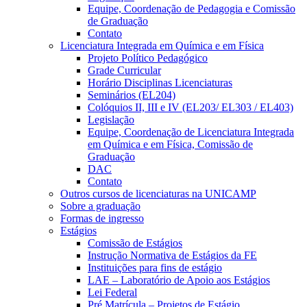
Equipe, Coordenação de Pedagogia e Comissão
de Graduação
Contato
Licenciatura Integrada em Química e em Física
Projeto Político Pedagógico
Grade Curricular
Horário Disciplinas Licenciaturas
Seminários (EL204)
Colóquios II, III e IV (EL203/ EL303 / EL403)
Legislação
Equipe, Coordenação de Licenciatura Integrada
em Química e em Física, Comissão de
Graduação
DAC
Contato
Outros cursos de licenciaturas na UNICAMP
Sobre a graduação
Formas de ingresso
Estágios
Comissão de Estágios
Instrução Normativa de Estágios da FE
Instituições para fins de estágio
LAE – Laboratório de Apoio aos Estágios
Lei Federal
Pré Matrícula – Projetos de Estágio