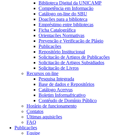
Biblioteca Digital da UNICAMP
Competência em Informação
Catálogo on-line do SBU
Doações para a biblioteca
Empréstimo entre bibliotecas
Ficha Catalográfica
Orientações Normativas
Prevenção e Verificação de Plágio
Publicações
Repositório Institucional
Solicitação de Artigos de Publicações
Solicitação de Artigos Subsidiados
Solicitação de Livros
Recursos on-line
Pesquisa Integrada
Base de dados e Repositórios
Catálogo Acervus
Boletim Informafricativo
Contéudo de Domínio Público
Horário de funcionamento
Contatos
Últimas aquisições
FAQ
Publicações
Equipe