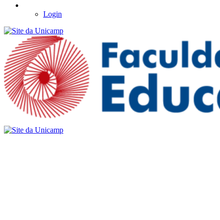
Login