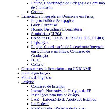
Equipe, Coordenação de Pedagogia e Comissão
de Graduação
Contato
Licenciatura Integrada em Química e em Física
Projeto Político Pedagógico
Grade Curricular
Horário Disciplinas Licenciaturas
Seminários (EL204)
Colóquios II, III e IV (EL203/ EL303 / EL403)
Legislação
Equipe, Coordenação de Licenciatura Integrada
em Química e em Física, Comissão de
Graduação
DAC
Contato
Outros cursos de licenciaturas na UNICAMP
Sobre a graduação
Formas de ingresso
Estágios
Comissão de Estágios
Instrução Normativa de Estágios da FE
Instituições para fins de estágio
LAE – Laboratório de Apoio aos Estágios
Lei Federal
Pré Matrícula – Projetos de Estágio