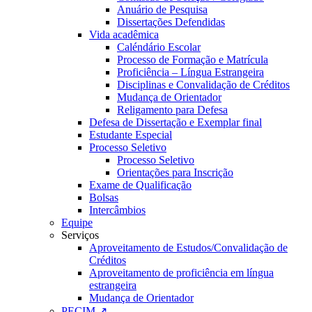
Anuário de Pesquisa
Dissertações Defendidas
Vida acadêmica
Caléndário Escolar
Processo de Formação e Matrícula
Proficiência – Língua Estrangeira
Disciplinas e Convalidação de Créditos
Mudança de Orientador
Religamento para Defesa
Defesa de Dissertação e Exemplar final
Estudante Especial
Processo Seletivo
Processo Seletivo
Orientações para Inscrição
Exame de Qualificação
Bolsas
Intercâmbios
Equipe
Serviços
Aproveitamento de Estudos/Convalidação de
Créditos
Aproveitamento de proficiência em língua
estrangeira
Mudança de Orientador
PECIM ↗