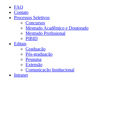
Conteúdo principal
Menu principal
Rodapé
FAQ
Contato
Processos Seletivos
Concursos
Mestrado Acadêmico e Doutorado
Mestrado Profissional
PIBID
Editais
Graduação
Pós-graduação
Pesquisa
Extensão
Comunicação Institucional
Intranet
Aumentar fonte
Diminuir fonte