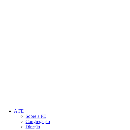
Link para o Instagram
Link para o Youtube
A FE
Sobre a FE
Congregação
Direção