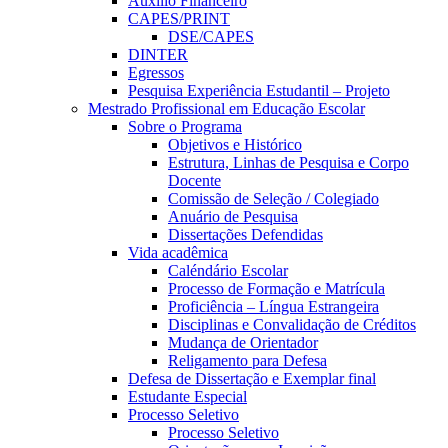
Auxílio Financeiro
CAPES/PRINT
DSE/CAPES
DINTER
Egressos
Pesquisa Experiência Estudantil – Projeto
Mestrado Profissional em Educação Escolar
Sobre o Programa
Objetivos e Histórico
Estrutura, Linhas de Pesquisa e Corpo
Docente
Comissão de Seleção / Colegiado
Anuário de Pesquisa
Dissertações Defendidas
Vida acadêmica
Caléndário Escolar
Processo de Formação e Matrícula
Proficiência – Língua Estrangeira
Disciplinas e Convalidação de Créditos
Mudança de Orientador
Religamento para Defesa
Defesa de Dissertação e Exemplar final
Estudante Especial
Processo Seletivo
Processo Seletivo