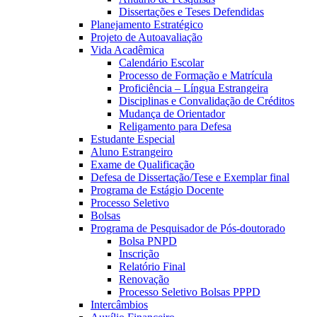
Dissertações e Teses Defendidas
Planejamento Estratégico
Projeto de Autoavaliação
Vida Acadêmica
Calendário Escolar
Processo de Formação e Matrícula
Proficiência – Língua Estrangeira
Disciplinas e Convalidação de Créditos
Mudança de Orientador
Religamento para Defesa
Estudante Especial
Aluno Estrangeiro
Exame de Qualificação
Defesa de Dissertação/Tese e Exemplar final
Programa de Estágio Docente
Processo Seletivo
Bolsas
Programa de Pesquisador de Pós-doutorado
Bolsa PNPD
Inscrição
Relatório Final
Renovação
Processo Seletivo Bolsas PPPD
Intercâmbios