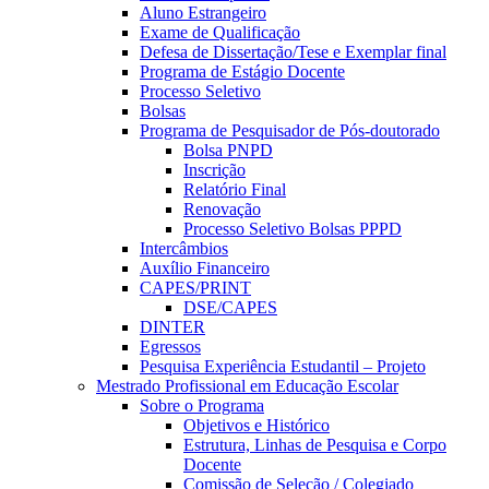
Aluno Estrangeiro
Exame de Qualificação
Defesa de Dissertação/Tese e Exemplar final
Programa de Estágio Docente
Processo Seletivo
Bolsas
Programa de Pesquisador de Pós-doutorado
Bolsa PNPD
Inscrição
Relatório Final
Renovação
Processo Seletivo Bolsas PPPD
Intercâmbios
Auxílio Financeiro
CAPES/PRINT
DSE/CAPES
DINTER
Egressos
Pesquisa Experiência Estudantil – Projeto
Mestrado Profissional em Educação Escolar
Sobre o Programa
Objetivos e Histórico
Estrutura, Linhas de Pesquisa e Corpo
Docente
Comissão de Seleção / Colegiado