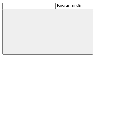
Buscar no site
Buscar
Link para o Facebook
Link para o Linkedin