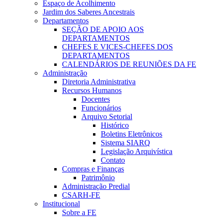
Espaço de Acolhimento
Jardim dos Saberes Ancestrais
Departamentos
SEÇÃO DE APOIO AOS
DEPARTAMENTOS
CHEFES E VICES-CHEFES DOS
DEPARTAMENTOS
CALENDÁRIOS DE REUNIÕES DA FE
Administração
Diretoria Administrativa
Recursos Humanos
Docentes
Funcionários
Arquivo Setorial
Histórico
Boletins Eletrônicos
Sistema SIARQ
Legislação Arquivística
Contato
Compras e Finanças
Patrimônio
Administração Predial
CSARH-FE
Institucional
Sobre a FE