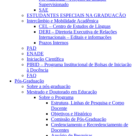
Supervisionado
SAE
ESTUDANTES ESPECIAIS NA GRADUAÇÃO
Intercâmbio e Mobilidade Acadêmica
CEL – Centro de Estudos de Línguas
DERI – Diretoria Executiva de Relações
Internacionais – Editais e informações
Prazos Internos
PAD
ENADE
Iniciação Científica
PIBID – Programa Institucional de Bolsas de Iniciação
à Docência
FAQ
Pós-Graduação
Sobre a pós-graduação
Mestrado e Doutorado em Educação
Sobre o Programa
Estrutura, Linhas de Pesquisa e Corpo
Docente
Objetivos e Histórico
Comissão de Pós-Graduação
Credenciamento e Recredenciamento de
Docentes
Anuário de Pesquisas