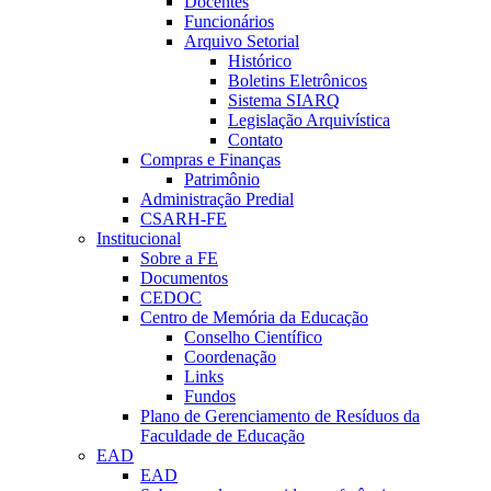
Docentes
Funcionários
Arquivo Setorial
Histórico
Boletins Eletrônicos
Sistema SIARQ
Legislação Arquivística
Contato
Compras e Finanças
Patrimônio
Administração Predial
CSARH-FE
Institucional
Sobre a FE
Documentos
CEDOC
Centro de Memória da Educação
Conselho Científico
Coordenação
Links
Fundos
Plano de Gerenciamento de Resíduos da
Faculdade de Educação
EAD
EAD