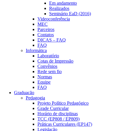
Em andamento
Realizados
Seminário EaD (2016)
Videoconferência
MEC
Parceiros
Contatos
DICAS – FAQ
FAQ
Informática
Laboratório
Cotas de Impressão
Convênios
Rede sem fio
Normas
Equipe
FAQ
Graduação
Pedagogia
Projeto Político Pedagógico
Grade Curricular
Horário de disciplinas
TCC (EP808 / EP809)
Práticas Curriculares (EP147)
Legislação