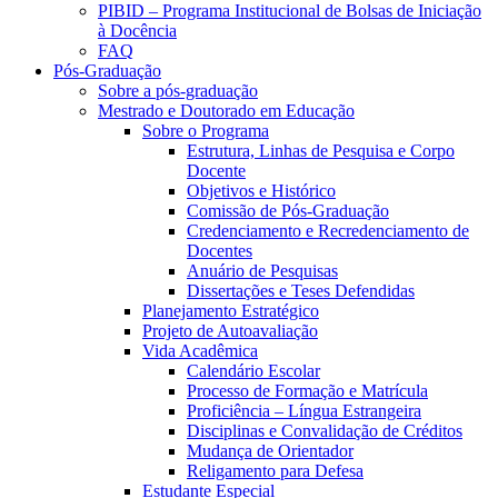
PIBID – Programa Institucional de Bolsas de Iniciação
à Docência
FAQ
Pós-Graduação
Sobre a pós-graduação
Mestrado e Doutorado em Educação
Sobre o Programa
Estrutura, Linhas de Pesquisa e Corpo
Docente
Objetivos e Histórico
Comissão de Pós-Graduação
Credenciamento e Recredenciamento de
Docentes
Anuário de Pesquisas
Dissertações e Teses Defendidas
Planejamento Estratégico
Projeto de Autoavaliação
Vida Acadêmica
Calendário Escolar
Processo de Formação e Matrícula
Proficiência – Língua Estrangeira
Disciplinas e Convalidação de Créditos
Mudança de Orientador
Religamento para Defesa
Estudante Especial