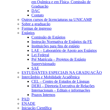
em Química e em Física, Comissão de
Graduação
DAC
Contato
Outros cursos de licenciaturas na UNICAMP
Sobre a graduação
Formas de ingresso
Estágios
Comissão de Estágios
Instrução Normativa de Estágios da FE
Instituições para fins de estágio
LAE – Laboratório de Apoio aos Estágios
Lei Federal
Pré Matrícula – Projetos de Estágio
Supervisionado
SAE
ESTUDANTES ESPECIAIS NA GRADUAÇÃO
Intercâmbio e Mobilidade Acadêmica
CEL – Centro de Estudos de Línguas
DERI – Diretoria Executiva de Relações
Internacionais – Editais e informações
Prazos Internos
PAD
ENADE
Iniciação Científica