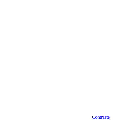
Diminuir fonte
Contraste