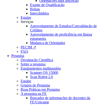
Orientações para Inscrição
Exame de Qualificação
Bolsas
Intercâmbios
Equipe
Serviços
Aproveitamento de Estudos/Convalidação de
Créditos
Aproveitamento de proficiência em língua
estrangeira
Mudança de Orientador
PECIM ↗
FAQ
Pesquisa
Divulgação Científica
Sobre a pesquisa
Equipamentos multiusuário
Scanner OS 15000
Scan Robot 2.0
Equipe
Grupos de Pesquisa
Boas Práticas em Pesquisa
A pesquisa na FE
Buscador de informações de docentes da
FE/Unicamp