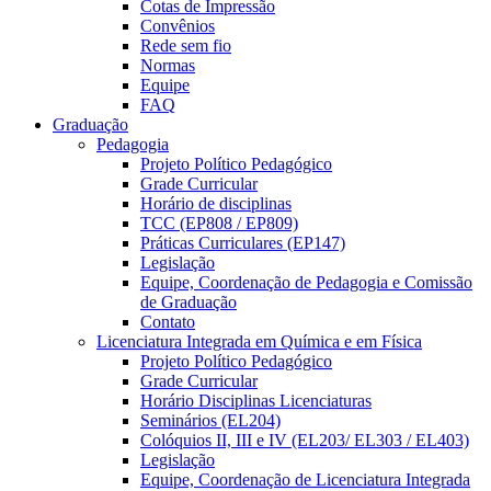
Cotas de Impressão
Convênios
Rede sem fio
Normas
Equipe
FAQ
Graduação
Pedagogia
Projeto Político Pedagógico
Grade Curricular
Horário de disciplinas
TCC (EP808 / EP809)
Práticas Curriculares (EP147)
Legislação
Equipe, Coordenação de Pedagogia e Comissão
de Graduação
Contato
Licenciatura Integrada em Química e em Física
Projeto Político Pedagógico
Grade Curricular
Horário Disciplinas Licenciaturas
Seminários (EL204)
Colóquios II, III e IV (EL203/ EL303 / EL403)
Legislação
Equipe, Coordenação de Licenciatura Integrada