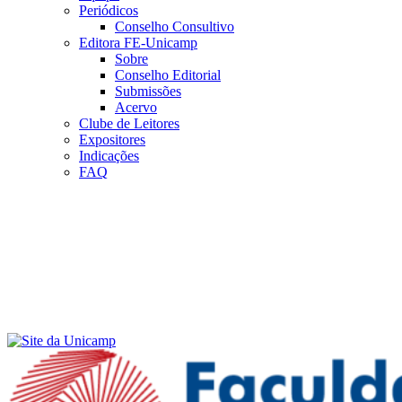
Periódicos
Conselho Consultivo
Editora FE-Unicamp
Sobre
Conselho Editorial
Submissões
Acervo
Clube de Leitores
Expositores
Indicações
FAQ
Menu