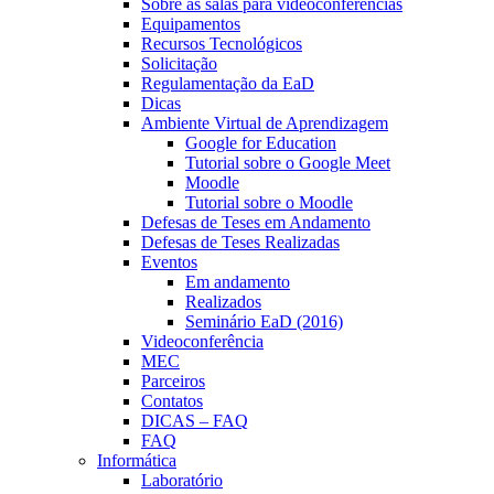
Sobre as salas para videoconferências
Equipamentos
Recursos Tecnológicos
Solicitação
Regulamentação da EaD
Dicas
Ambiente Virtual de Aprendizagem
Google for Education
Tutorial sobre o Google Meet
Moodle
Tutorial sobre o Moodle
Defesas de Teses em Andamento
Defesas de Teses Realizadas
Eventos
Em andamento
Realizados
Seminário EaD (2016)
Videoconferência
MEC
Parceiros
Contatos
DICAS – FAQ
FAQ
Informática
Laboratório