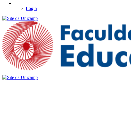
Login