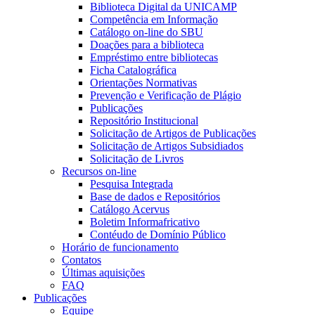
Biblioteca Digital da UNICAMP
Competência em Informação
Catálogo on-line do SBU
Doações para a biblioteca
Empréstimo entre bibliotecas
Ficha Catalográfica
Orientações Normativas
Prevenção e Verificação de Plágio
Publicações
Repositório Institucional
Solicitação de Artigos de Publicações
Solicitação de Artigos Subsidiados
Solicitação de Livros
Recursos on-line
Pesquisa Integrada
Base de dados e Repositórios
Catálogo Acervus
Boletim Informafricativo
Contéudo de Domínio Público
Horário de funcionamento
Contatos
Últimas aquisições
FAQ
Publicações
Equipe