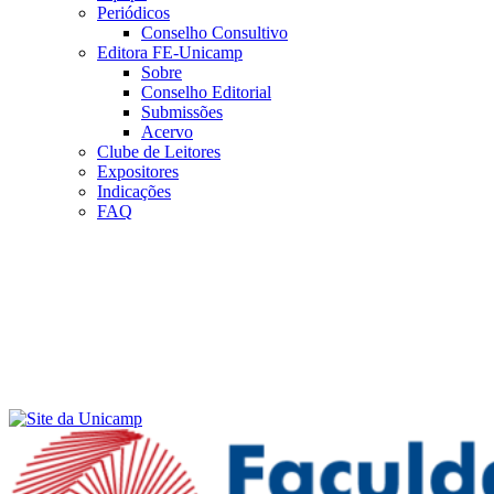
Periódicos
Conselho Consultivo
Editora FE-Unicamp
Sobre
Conselho Editorial
Submissões
Acervo
Clube de Leitores
Expositores
Indicações
FAQ
Menu