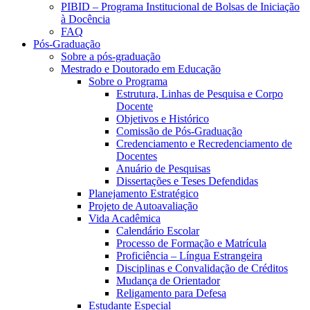
PIBID – Programa Institucional de Bolsas de Iniciação
à Docência
FAQ
Pós-Graduação
Sobre a pós-graduação
Mestrado e Doutorado em Educação
Sobre o Programa
Estrutura, Linhas de Pesquisa e Corpo
Docente
Objetivos e Histórico
Comissão de Pós-Graduação
Credenciamento e Recredenciamento de
Docentes
Anuário de Pesquisas
Dissertações e Teses Defendidas
Planejamento Estratégico
Projeto de Autoavaliação
Vida Acadêmica
Calendário Escolar
Processo de Formação e Matrícula
Proficiência – Língua Estrangeira
Disciplinas e Convalidação de Créditos
Mudança de Orientador
Religamento para Defesa
Estudante Especial