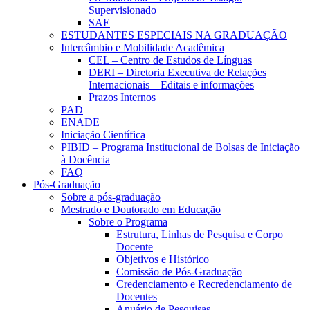
Supervisionado
SAE
ESTUDANTES ESPECIAIS NA GRADUAÇÃO
Intercâmbio e Mobilidade Acadêmica
CEL – Centro de Estudos de Línguas
DERI – Diretoria Executiva de Relações
Internacionais – Editais e informações
Prazos Internos
PAD
ENADE
Iniciação Científica
PIBID – Programa Institucional de Bolsas de Iniciação
à Docência
FAQ
Pós-Graduação
Sobre a pós-graduação
Mestrado e Doutorado em Educação
Sobre o Programa
Estrutura, Linhas de Pesquisa e Corpo
Docente
Objetivos e Histórico
Comissão de Pós-Graduação
Credenciamento e Recredenciamento de
Docentes
Anuário de Pesquisas