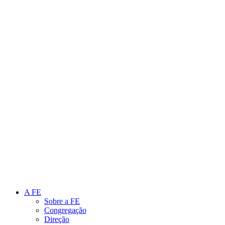
Link para o Instagram
Link para o Youtube
A FE
Sobre a FE
Congregação
Direção