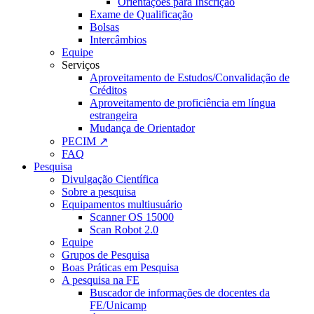
Orientações para Inscrição
Exame de Qualificação
Bolsas
Intercâmbios
Equipe
Serviços
Aproveitamento de Estudos/Convalidação de
Créditos
Aproveitamento de proficiência em língua
estrangeira
Mudança de Orientador
PECIM ↗
FAQ
Pesquisa
Divulgação Científica
Sobre a pesquisa
Equipamentos multiusuário
Scanner OS 15000
Scan Robot 2.0
Equipe
Grupos de Pesquisa
Boas Práticas em Pesquisa
A pesquisa na FE
Buscador de informações de docentes da
FE/Unicamp