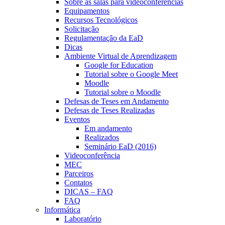
Sobre as salas para videoconferências
Equipamentos
Recursos Tecnológicos
Solicitação
Regulamentação da EaD
Dicas
Ambiente Virtual de Aprendizagem
Google for Education
Tutorial sobre o Google Meet
Moodle
Tutorial sobre o Moodle
Defesas de Teses em Andamento
Defesas de Teses Realizadas
Eventos
Em andamento
Realizados
Seminário EaD (2016)
Videoconferência
MEC
Parceiros
Contatos
DICAS – FAQ
FAQ
Informática
Laboratório