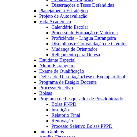
Dissertações e Teses Defendidas
Planejamento Estratégico
Projeto de Autoavaliação
Vida Acadêmica
Calendário Escolar
Processo de Formação e Matrícula
Proficiência – Língua Estrangeira
Disciplinas e Convalidação de Créditos
Mudança de Orientador
Religamento para Defesa
Estudante Especial
Aluno Estrangeiro
Exame de Qualificação
Defesa de Dissertação/Tese e Exemplar final
Programa de Estágio Docente
Processo Seletivo
Bolsas
Programa de Pesquisador de Pós-doutorado
Bolsa PNPD
Inscrição
Relatório Final
Renovação
Processo Seletivo Bolsas PPPD
Intercâmbios