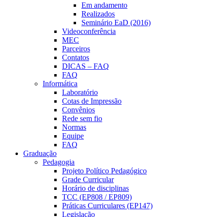
Em andamento
Realizados
Seminário EaD (2016)
Videoconferência
MEC
Parceiros
Contatos
DICAS – FAQ
FAQ
Informática
Laboratório
Cotas de Impressão
Convênios
Rede sem fio
Normas
Equipe
FAQ
Graduação
Pedagogia
Projeto Político Pedagógico
Grade Curricular
Horário de disciplinas
TCC (EP808 / EP809)
Práticas Curriculares (EP147)
Legislação