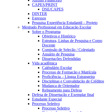
Auxílio Financeiro
CAPES/PRINT
DSE/CAPES
DINTER
Egressos
Pesquisa Experiência Estudantil – Projeto
Mestrado Profissional em Educação Escolar
Sobre o Programa
Objetivos e Histórico
Estrutura, Linhas de Pesquisa e Corpo
Docente
Comissão de Seleção / Colegiado
Anuário de Pesquisa
Dissertações Defendidas
Vida acadêmica
Caléndário Escolar
Processo de Formação e Matrícula
Proficiência – Língua Estrangeira
Disciplinas e Convalidação de Créditos
Mudança de Orientador
Religamento para Defesa
Defesa de Dissertação e Exemplar final
Estudante Especial
Processo Seletivo
Processo Seletivo