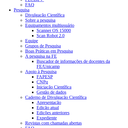
FAQ
Pesquisa
Divulgação Científica
Sobre a pesquisa
Equipamentos multiusuário
Scanner OS 15000
Scan Robot 2.0
Equipe
Grupos de Pesquisa
Boas Práticas em Pesquisa
A pesquisa na FE
Buscador de informações de docentes da
FE/Unicamp
Apoio à Pesquisa
FAPESP
CNPq
Iniciação Científica
Gestão de dados
Caderno de Divulgação Científica
Apresentação
Edição atual
Edições anteriores
Expediente
Revistas com chamadas abertas