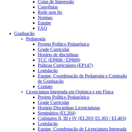
Cotas de Impressão
Convênios
Rede sem fio
Normas
Equipe
FAQ
Graduação
Pedagogia
Projeto Político Pedagógico
Grade Curricular
Horário de disciplinas
TCC (EP808 / EP809)
Práticas Curriculares (EP147)
Legislação
Equipe, Coordenação de Pedagogia e Comissão
de Graduação
Contato
Licenciatura Integrada em Química e em Física
Projeto Político Pedagógico
Grade Curricular
Horário Disciplinas Licenciaturas
Seminários (EL204)
Colóquios II, III e IV (EL203/ EL303 / EL403)
Legislação
Equipe, Coordenação de Licenciatura Integrada