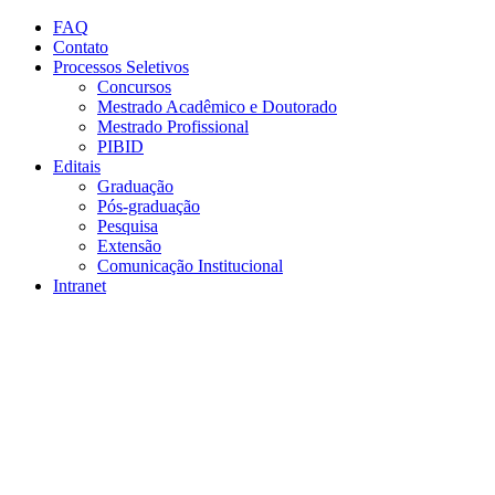
Conteúdo principal
Menu principal
Rodapé
FAQ
Contato
Processos Seletivos
Concursos
Mestrado Acadêmico e Doutorado
Mestrado Profissional
PIBID
Editais
Graduação
Pós-graduação
Pesquisa
Extensão
Comunicação Institucional
Intranet
Aumentar fonte
Diminuir fonte