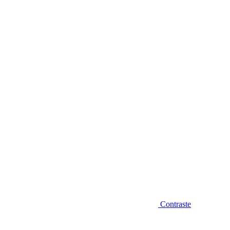
Diminuir fonte
Contraste