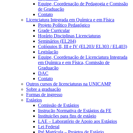
Equipe, Coordenação de Pedagogia e Comissão
de Graduação
Contato
Licenciatura Integrada em Química e em Física
Projeto Político Pedagógico
Grade Curricular
Horário Disciplinas Licenciaturas
Seminários (EL204)
Colóquios II, III e IV (EL203/ EL303 / EL403)
Legislação
Equipe, Coordenação de Licenciatura Integrada
em Química e em Física, Comissão de
Graduação
DAC
Contato
Outros cursos de licenciaturas na UNICAMP
Sobre a graduação
Formas de ingresso
Estágios
Comissão de Estágios
Instrução Normativa de Estágios da FE
Instituições para fins de estágio
LAE – Laboratório de Apoio aos Estágios
Lei Federal
Pré Matrícula – Projetos de Estágio