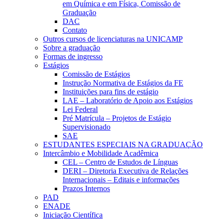
em Química e em Física, Comissão de
Graduação
DAC
Contato
Outros cursos de licenciaturas na UNICAMP
Sobre a graduação
Formas de ingresso
Estágios
Comissão de Estágios
Instrução Normativa de Estágios da FE
Instituições para fins de estágio
LAE – Laboratório de Apoio aos Estágios
Lei Federal
Pré Matrícula – Projetos de Estágio
Supervisionado
SAE
ESTUDANTES ESPECIAIS NA GRADUAÇÃO
Intercâmbio e Mobilidade Acadêmica
CEL – Centro de Estudos de Línguas
DERI – Diretoria Executiva de Relações
Internacionais – Editais e informações
Prazos Internos
PAD
ENADE
Iniciação Científica