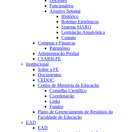
Docentes
Funcionários
Arquivo Setorial
Histórico
Boletins Eletrônicos
Sistema SIARQ
Legislação Arquivística
Contato
Compras e Finanças
Patrimônio
Administração Predial
CSARH-FE
Institucional
Sobre a FE
Documentos
CEDOC
Centro de Memória da Educação
Conselho Científico
Coordenação
Links
Fundos
Plano de Gerenciamento de Resíduos da
Faculdade de Educação
EAD
EAD