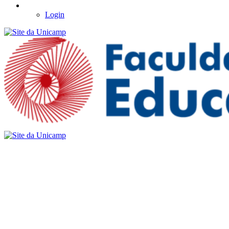
Login