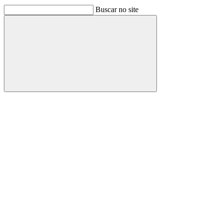
Buscar no site
Buscar
Link para o Facebook
Link para o Linkedin