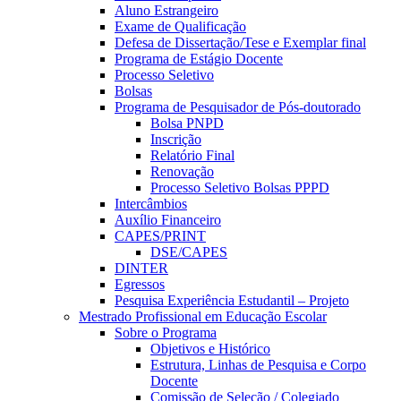
Aluno Estrangeiro
Exame de Qualificação
Defesa de Dissertação/Tese e Exemplar final
Programa de Estágio Docente
Processo Seletivo
Bolsas
Programa de Pesquisador de Pós-doutorado
Bolsa PNPD
Inscrição
Relatório Final
Renovação
Processo Seletivo Bolsas PPPD
Intercâmbios
Auxílio Financeiro
CAPES/PRINT
DSE/CAPES
DINTER
Egressos
Pesquisa Experiência Estudantil – Projeto
Mestrado Profissional em Educação Escolar
Sobre o Programa
Objetivos e Histórico
Estrutura, Linhas de Pesquisa e Corpo
Docente
Comissão de Seleção / Colegiado