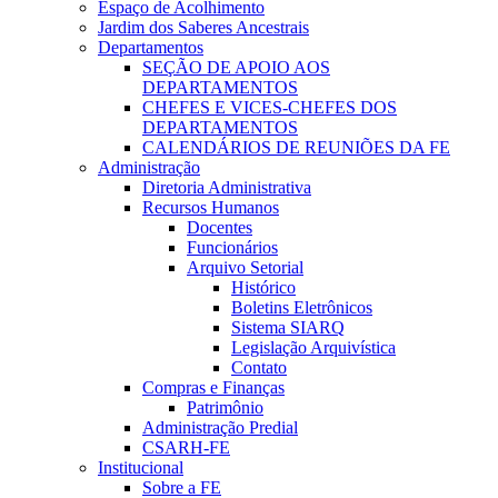
Espaço de Acolhimento
Jardim dos Saberes Ancestrais
Departamentos
SEÇÃO DE APOIO AOS
DEPARTAMENTOS
CHEFES E VICES-CHEFES DOS
DEPARTAMENTOS
CALENDÁRIOS DE REUNIÕES DA FE
Administração
Diretoria Administrativa
Recursos Humanos
Docentes
Funcionários
Arquivo Setorial
Histórico
Boletins Eletrônicos
Sistema SIARQ
Legislação Arquivística
Contato
Compras e Finanças
Patrimônio
Administração Predial
CSARH-FE
Institucional
Sobre a FE