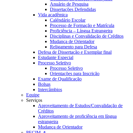
Anuário de Pesquisa
Dissertações Defendidas
Vida acadêmica
Caléndário Escolar
Processo de Formação e Matrícula
Proficiência – Língua Estrangeira
Disciplinas e Convalidação de Créditos
Mudança de Orientador
Religamento para Defesa
Defesa de Dissertação e Exemplar final
Estudante Especial
Processo Seletivo
Processo Seletivo
Orientações para Inscrição
Exame de Qualificação
Bolsas
Intercâmbios
Equipe
Serviços
Aproveitamento de Estudos/Convalidação de
Créditos
Aproveitamento de proficiência em língua
estrangeira
Mudança de Orientador
PECIM ↗