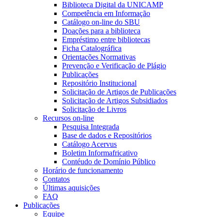
Biblioteca Digital da UNICAMP
Competência em Informação
Catálogo on-line do SBU
Doações para a biblioteca
Empréstimo entre bibliotecas
Ficha Catalográfica
Orientações Normativas
Prevenção e Verificação de Plágio
Publicações
Repositório Institucional
Solicitação de Artigos de Publicações
Solicitação de Artigos Subsidiados
Solicitação de Livros
Recursos on-line
Pesquisa Integrada
Base de dados e Repositórios
Catálogo Acervus
Boletim Informafricativo
Contéudo de Domínio Público
Horário de funcionamento
Contatos
Últimas aquisições
FAQ
Publicações
Equipe