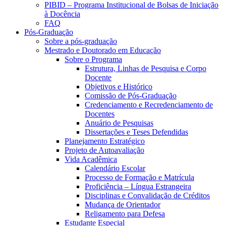
PIBID – Programa Institucional de Bolsas de Iniciação
à Docência
FAQ
Pós-Graduação
Sobre a pós-graduação
Mestrado e Doutorado em Educação
Sobre o Programa
Estrutura, Linhas de Pesquisa e Corpo
Docente
Objetivos e Histórico
Comissão de Pós-Graduação
Credenciamento e Recredenciamento de
Docentes
Anuário de Pesquisas
Dissertações e Teses Defendidas
Planejamento Estratégico
Projeto de Autoavaliação
Vida Acadêmica
Calendário Escolar
Processo de Formação e Matrícula
Proficiência – Língua Estrangeira
Disciplinas e Convalidação de Créditos
Mudança de Orientador
Religamento para Defesa
Estudante Especial