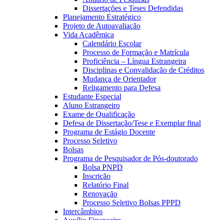
Dissertações e Teses Defendidas
Planejamento Estratégico
Projeto de Autoavaliação
Vida Acadêmica
Calendário Escolar
Processo de Formação e Matrícula
Proficiência – Língua Estrangeira
Disciplinas e Convalidação de Créditos
Mudança de Orientador
Religamento para Defesa
Estudante Especial
Aluno Estrangeiro
Exame de Qualificação
Defesa de Dissertação/Tese e Exemplar final
Programa de Estágio Docente
Processo Seletivo
Bolsas
Programa de Pesquisador de Pós-doutorado
Bolsa PNPD
Inscrição
Relatório Final
Renovação
Processo Seletivo Bolsas PPPD
Intercâmbios