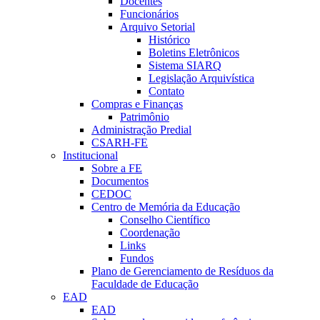
Docentes
Funcionários
Arquivo Setorial
Histórico
Boletins Eletrônicos
Sistema SIARQ
Legislação Arquivística
Contato
Compras e Finanças
Patrimônio
Administração Predial
CSARH-FE
Institucional
Sobre a FE
Documentos
CEDOC
Centro de Memória da Educação
Conselho Científico
Coordenação
Links
Fundos
Plano de Gerenciamento de Resíduos da
Faculdade de Educação
EAD
EAD