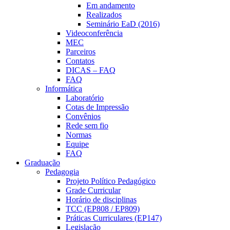
Em andamento
Realizados
Seminário EaD (2016)
Videoconferência
MEC
Parceiros
Contatos
DICAS – FAQ
FAQ
Informática
Laboratório
Cotas de Impressão
Convênios
Rede sem fio
Normas
Equipe
FAQ
Graduação
Pedagogia
Projeto Político Pedagógico
Grade Curricular
Horário de disciplinas
TCC (EP808 / EP809)
Práticas Curriculares (EP147)
Legislação