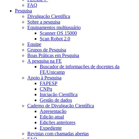
FAQ
Pesquisa
Divulgação Científica
Sobre a pesquisa
Equipamentos multiusuário
Scanner OS 15000
Scan Robot 2.0
Equipe
Grupos de Pesquisa
Boas Práticas em Pesquisa
A pesquisa na FE
Buscador de informações de docentes da
FE/Unicamp
Apoio à Pesquisa
FAPESP
CNPq
Iniciação Científica
Gestão de dados
Caderno de Divulgação Científica
Apresentação
Edição atual
Edições anteriores
Expediente
Revistas com chamadas abertas