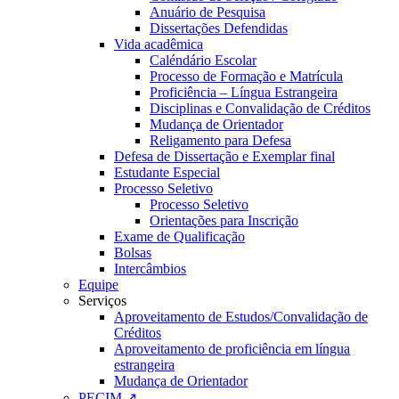
Anuário de Pesquisa
Dissertações Defendidas
Vida acadêmica
Caléndário Escolar
Processo de Formação e Matrícula
Proficiência – Língua Estrangeira
Disciplinas e Convalidação de Créditos
Mudança de Orientador
Religamento para Defesa
Defesa de Dissertação e Exemplar final
Estudante Especial
Processo Seletivo
Processo Seletivo
Orientações para Inscrição
Exame de Qualificação
Bolsas
Intercâmbios
Equipe
Serviços
Aproveitamento de Estudos/Convalidação de
Créditos
Aproveitamento de proficiência em língua
estrangeira
Mudança de Orientador
PECIM ↗