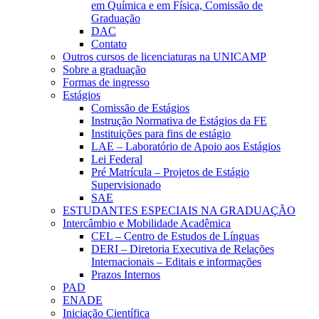
em Química e em Física, Comissão de
Graduação
DAC
Contato
Outros cursos de licenciaturas na UNICAMP
Sobre a graduação
Formas de ingresso
Estágios
Comissão de Estágios
Instrução Normativa de Estágios da FE
Instituições para fins de estágio
LAE – Laboratório de Apoio aos Estágios
Lei Federal
Pré Matrícula – Projetos de Estágio
Supervisionado
SAE
ESTUDANTES ESPECIAIS NA GRADUAÇÃO
Intercâmbio e Mobilidade Acadêmica
CEL – Centro de Estudos de Línguas
DERI – Diretoria Executiva de Relações
Internacionais – Editais e informações
Prazos Internos
PAD
ENADE
Iniciação Científica