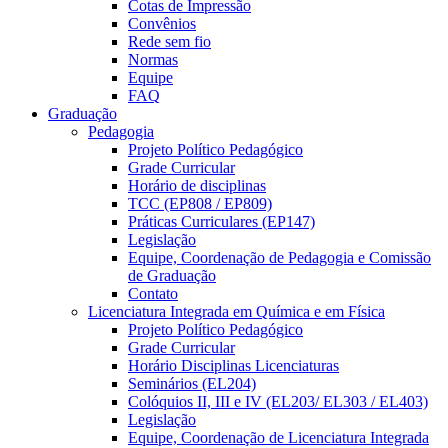
Cotas de Impressão
Convênios
Rede sem fio
Normas
Equipe
FAQ
Graduação
Pedagogia
Projeto Político Pedagógico
Grade Curricular
Horário de disciplinas
TCC (EP808 / EP809)
Práticas Curriculares (EP147)
Legislação
Equipe, Coordenação de Pedagogia e Comissão
de Graduação
Contato
Licenciatura Integrada em Química e em Física
Projeto Político Pedagógico
Grade Curricular
Horário Disciplinas Licenciaturas
Seminários (EL204)
Colóquios II, III e IV (EL203/ EL303 / EL403)
Legislação
Equipe, Coordenação de Licenciatura Integrada