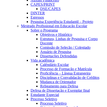
Auxílio Financeiro
CAPES/PRINT
DSE/CAPES
DINTER
Egressos
Pesquisa Experiência Estudantil – Projeto
Mestrado Profissional em Educação Escolar
Sobre o Programa
Objetivos e Histórico
Estrutura, Linhas de Pesquisa e Corpo
Docente
Comissão de Seleção / Colegiado
Anuário de Pesquisa
Dissertações Defendidas
Vida acadêmica
Caléndário Escolar
Processo de Formação e Matrícula
Proficiência – Língua Estrangeira
Disciplinas e Convalidação de Créditos
Mudança de Orientador
Religamento para Defesa
Defesa de Dissertação e Exemplar final
Estudante Especial
Processo Seletivo
Processo Seletivo