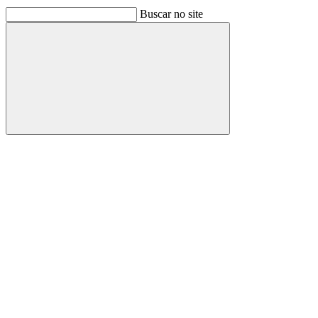
Buscar no site
Buscar
Link para o Facebook
Link para o Linkedin