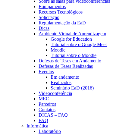
Sobre as salas para videoconferências
Equipamentos
Recursos Tecnológicos
Solicitação
Regulamentação da EaD
Dicas
Ambiente Virtual de Aprendizagem
Google for Education
Tutorial sobre o Google Meet
Moodle
Tutorial sobre o Moodle
Defesas de Teses em Andamento
Defesas de Teses Realizadas
Eventos
Em andamento
Realizados
Seminário EaD (2016)
Videoconferência
MEC
Parceiros
Contatos
DICAS – FAQ
FAQ
Informática
Laboratório