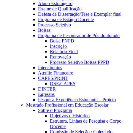
Aluno Estrangeiro
Exame de Qualificação
Defesa de Dissertação/Tese e Exemplar final
Programa de Estágio Docente
Processo Seletivo
Bolsas
Programa de Pesquisador de Pós-doutorado
Bolsa PNPD
Inscrição
Relatório Final
Renovação
Processo Seletivo Bolsas PPPD
Intercâmbios
Auxílio Financeiro
CAPES/PRINT
DSE/CAPES
DINTER
Egressos
Pesquisa Experiência Estudantil – Projeto
Mestrado Profissional em Educação Escolar
Sobre o Programa
Objetivos e Histórico
Estrutura, Linhas de Pesquisa e Corpo
Docente
Comissão de Seleção / Colegiado