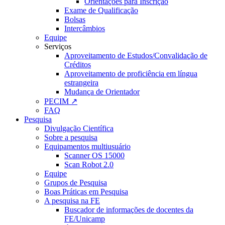
Orientações para Inscrição
Exame de Qualificação
Bolsas
Intercâmbios
Equipe
Serviços
Aproveitamento de Estudos/Convalidação de
Créditos
Aproveitamento de proficiência em língua
estrangeira
Mudança de Orientador
PECIM ↗
FAQ
Pesquisa
Divulgação Científica
Sobre a pesquisa
Equipamentos multiusuário
Scanner OS 15000
Scan Robot 2.0
Equipe
Grupos de Pesquisa
Boas Práticas em Pesquisa
A pesquisa na FE
Buscador de informações de docentes da
FE/Unicamp