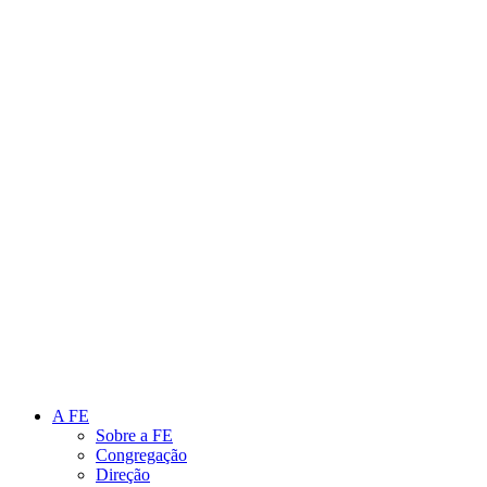
Link para o Instagram
Link para o Youtube
A FE
Sobre a FE
Congregação
Direção