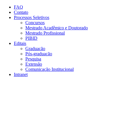
Conteúdo principal
Menu principal
Rodapé
FAQ
Contato
Processos Seletivos
Concursos
Mestrado Acadêmico e Doutorado
Mestrado Profissional
PIBID
Editais
Graduação
Pós-graduação
Pesquisa
Extensão
Comunicação Institucional
Intranet
Aumentar fonte
Diminuir fonte