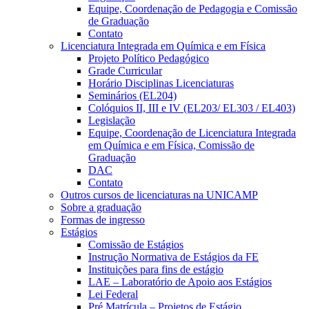
Equipe, Coordenação de Pedagogia e Comissão
de Graduação
Contato
Licenciatura Integrada em Química e em Física
Projeto Político Pedagógico
Grade Curricular
Horário Disciplinas Licenciaturas
Seminários (EL204)
Colóquios II, III e IV (EL203/ EL303 / EL403)
Legislação
Equipe, Coordenação de Licenciatura Integrada
em Química e em Física, Comissão de
Graduação
DAC
Contato
Outros cursos de licenciaturas na UNICAMP
Sobre a graduação
Formas de ingresso
Estágios
Comissão de Estágios
Instrução Normativa de Estágios da FE
Instituições para fins de estágio
LAE – Laboratório de Apoio aos Estágios
Lei Federal
Pré Matrícula – Projetos de Estágio