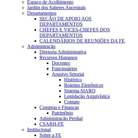
Espaço de Acolhimento
Jardim dos Saberes Ancestrais
Departamentos
SEÇÃO DE APOIO AOS
DEPARTAMENTOS
CHEFES E VICES-CHEFES DOS
DEPARTAMENTOS
CALENDÁRIOS DE REUNIÕES DA FE
Administração
Diretoria Administrativa
Recursos Humanos
Docentes
Funcionários
Arquivo Setorial
Histórico
Boletins Eletrônicos
Sistema SIARQ
Legislação Arquivística
Contato
Compras e Finanças
Patrimônio
Administração Predial
CSARH-FE
Institucional
Sobre a FE