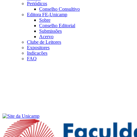
Periódicos
Conselho Consultivo
Editora FE-Unicamp
Sobre
Conselho Editorial
Submissões
Acervo
Clube de Leitores
Expositores
Indicações
FAQ
Menu