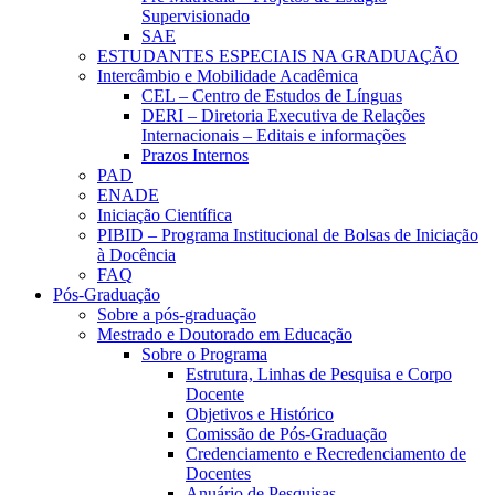
Supervisionado
SAE
ESTUDANTES ESPECIAIS NA GRADUAÇÃO
Intercâmbio e Mobilidade Acadêmica
CEL – Centro de Estudos de Línguas
DERI – Diretoria Executiva de Relações
Internacionais – Editais e informações
Prazos Internos
PAD
ENADE
Iniciação Científica
PIBID – Programa Institucional de Bolsas de Iniciação
à Docência
FAQ
Pós-Graduação
Sobre a pós-graduação
Mestrado e Doutorado em Educação
Sobre o Programa
Estrutura, Linhas de Pesquisa e Corpo
Docente
Objetivos e Histórico
Comissão de Pós-Graduação
Credenciamento e Recredenciamento de
Docentes
Anuário de Pesquisas