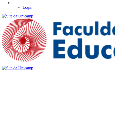
Login