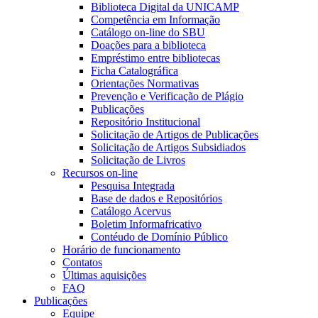
Biblioteca Digital da UNICAMP
Competência em Informação
Catálogo on-line do SBU
Doações para a biblioteca
Empréstimo entre bibliotecas
Ficha Catalográfica
Orientações Normativas
Prevenção e Verificação de Plágio
Publicações
Repositório Institucional
Solicitação de Artigos de Publicações
Solicitação de Artigos Subsidiados
Solicitação de Livros
Recursos on-line
Pesquisa Integrada
Base de dados e Repositórios
Catálogo Acervus
Boletim Informafricativo
Contéudo de Domínio Público
Horário de funcionamento
Contatos
Últimas aquisições
FAQ
Publicações
Equipe