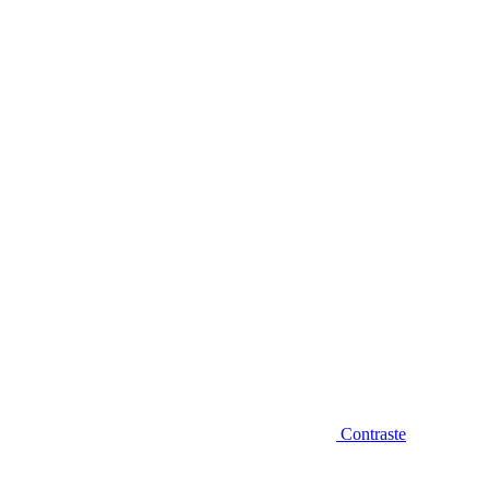
Diminuir fonte
Contraste