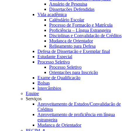
Anuário de Pesquisa
Dissertações Defendidas
Vida acadêmica
Caléndário Escolar
Processo de Formação e Matrícula
Proficiência – Língua Estrangeira
Disciplinas e Convalidação de Créditos
Mudança de Orientador
Religamento para Defesa
Defesa de Dissertação e Exemplar final
Estudante Especial
Processo Seletivo
Processo Seletivo
Orientações para Inscrição
Exame de Qualificação
Bolsas
Intercâmbios
Equipe
Serviços
Aproveitamento de Estudos/Convalidação de
Créditos
Aproveitamento de proficiência em língua
estrangeira
Mudança de Orientador
PECIM ↗