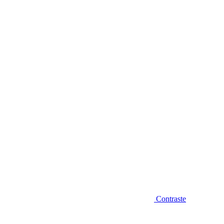
Diminuir fonte
Contraste