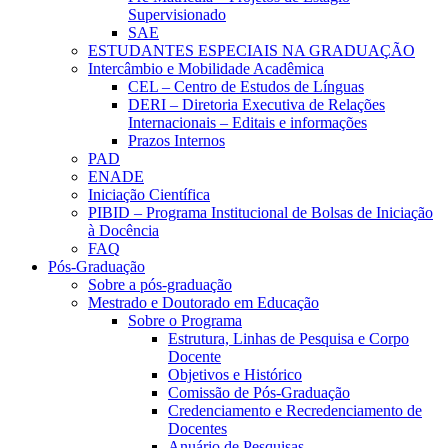
Supervisionado
SAE
ESTUDANTES ESPECIAIS NA GRADUAÇÃO
Intercâmbio e Mobilidade Acadêmica
CEL – Centro de Estudos de Línguas
DERI – Diretoria Executiva de Relações
Internacionais – Editais e informações
Prazos Internos
PAD
ENADE
Iniciação Científica
PIBID – Programa Institucional de Bolsas de Iniciação
à Docência
FAQ
Pós-Graduação
Sobre a pós-graduação
Mestrado e Doutorado em Educação
Sobre o Programa
Estrutura, Linhas de Pesquisa e Corpo
Docente
Objetivos e Histórico
Comissão de Pós-Graduação
Credenciamento e Recredenciamento de
Docentes
Anuário de Pesquisas