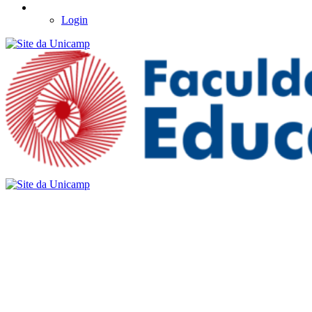
Login