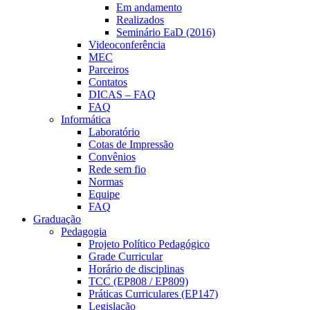
Em andamento
Realizados
Seminário EaD (2016)
Videoconferência
MEC
Parceiros
Contatos
DICAS – FAQ
FAQ
Informática
Laboratório
Cotas de Impressão
Convênios
Rede sem fio
Normas
Equipe
FAQ
Graduação
Pedagogia
Projeto Político Pedagógico
Grade Curricular
Horário de disciplinas
TCC (EP808 / EP809)
Práticas Curriculares (EP147)
Legislação