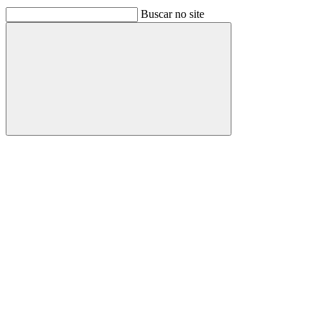
Buscar no site
Buscar
Link para o Facebook
Link para o Linkedin