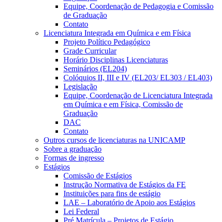
Equipe, Coordenação de Pedagogia e Comissão
de Graduação
Contato
Licenciatura Integrada em Química e em Física
Projeto Político Pedagógico
Grade Curricular
Horário Disciplinas Licenciaturas
Seminários (EL204)
Colóquios II, III e IV (EL203/ EL303 / EL403)
Legislação
Equipe, Coordenação de Licenciatura Integrada
em Química e em Física, Comissão de
Graduação
DAC
Contato
Outros cursos de licenciaturas na UNICAMP
Sobre a graduação
Formas de ingresso
Estágios
Comissão de Estágios
Instrução Normativa de Estágios da FE
Instituições para fins de estágio
LAE – Laboratório de Apoio aos Estágios
Lei Federal
Pré Matrícula – Projetos de Estágio