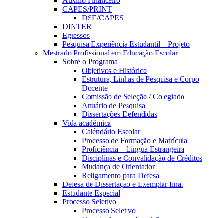
Auxílio Financeiro
CAPES/PRINT
DSE/CAPES
DINTER
Egressos
Pesquisa Experiência Estudantil – Projeto
Mestrado Profissional em Educação Escolar
Sobre o Programa
Objetivos e Histórico
Estrutura, Linhas de Pesquisa e Corpo
Docente
Comissão de Seleção / Colegiado
Anuário de Pesquisa
Dissertações Defendidas
Vida acadêmica
Caléndário Escolar
Processo de Formação e Matrícula
Proficiência – Língua Estrangeira
Disciplinas e Convalidação de Créditos
Mudança de Orientador
Religamento para Defesa
Defesa de Dissertação e Exemplar final
Estudante Especial
Processo Seletivo
Processo Seletivo