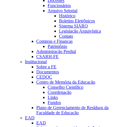
Docentes
Funcionários
Arquivo Setorial
Histórico
Boletins Eletrônicos
Sistema SIARQ
Legislação Arquivística
Contato
Compras e Finanças
Patrimônio
Administração Predial
CSARH-FE
Institucional
Sobre a FE
Documentos
CEDOC
Centro de Memória da Educação
Conselho Científico
Coordenação
Links
Fundos
Plano de Gerenciamento de Resíduos da
Faculdade de Educação
EAD
EAD