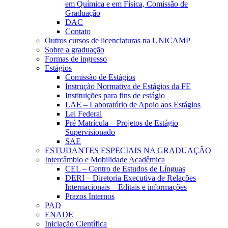
em Química e em Física, Comissão de
Graduação
DAC
Contato
Outros cursos de licenciaturas na UNICAMP
Sobre a graduação
Formas de ingresso
Estágios
Comissão de Estágios
Instrução Normativa de Estágios da FE
Instituições para fins de estágio
LAE – Laboratório de Apoio aos Estágios
Lei Federal
Pré Matrícula – Projetos de Estágio
Supervisionado
SAE
ESTUDANTES ESPECIAIS NA GRADUAÇÃO
Intercâmbio e Mobilidade Acadêmica
CEL – Centro de Estudos de Línguas
DERI – Diretoria Executiva de Relações
Internacionais – Editais e informações
Prazos Internos
PAD
ENADE
Iniciação Científica