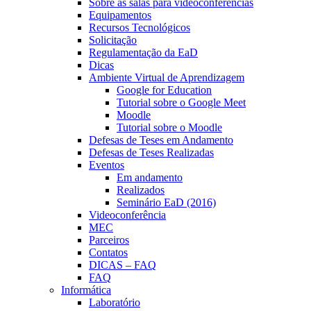
Sobre as salas para videoconferências
Equipamentos
Recursos Tecnológicos
Solicitação
Regulamentação da EaD
Dicas
Ambiente Virtual de Aprendizagem
Google for Education
Tutorial sobre o Google Meet
Moodle
Tutorial sobre o Moodle
Defesas de Teses em Andamento
Defesas de Teses Realizadas
Eventos
Em andamento
Realizados
Seminário EaD (2016)
Videoconferência
MEC
Parceiros
Contatos
DICAS – FAQ
FAQ
Informática
Laboratório