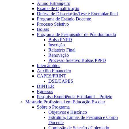
Aluno Estrangeiro
Exame de Qualificação
Defesa de Dissertação/Tese e Exemplar final
Programa de Estágio Docente
Processo Seletivo
Bolsas
Programa de Pesquisador de Pós-doutorado
Bolsa PNPD
Inscrição
Relatório Final
Renovação
Processo Seletivo Bolsas PPPD
Intercâmbios
Auxílio Financeiro
CAPES/PRINT
DSE/CAPES
DINTER
Egressos
Pesquisa Experiência Estudantil – Projeto
Mestrado Profissional em Educação Escolar
Sobre o Programa
Objetivos e Histórico
Estrutura, Linhas de Pesquisa e Corpo
Docente
Comissão de Seleção / Colegiado