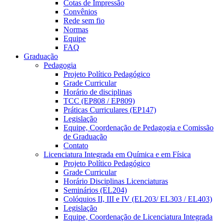
Cotas de Impressão
Convênios
Rede sem fio
Normas
Equipe
FAQ
Graduação
Pedagogia
Projeto Político Pedagógico
Grade Curricular
Horário de disciplinas
TCC (EP808 / EP809)
Práticas Curriculares (EP147)
Legislação
Equipe, Coordenação de Pedagogia e Comissão
de Graduação
Contato
Licenciatura Integrada em Química e em Física
Projeto Político Pedagógico
Grade Curricular
Horário Disciplinas Licenciaturas
Seminários (EL204)
Colóquios II, III e IV (EL203/ EL303 / EL403)
Legislação
Equipe, Coordenação de Licenciatura Integrada