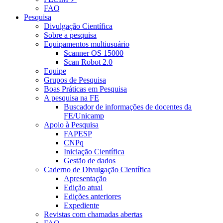
FAQ
Pesquisa
Divulgação Científica
Sobre a pesquisa
Equipamentos multiusuário
Scanner OS 15000
Scan Robot 2.0
Equipe
Grupos de Pesquisa
Boas Práticas em Pesquisa
A pesquisa na FE
Buscador de informações de docentes da
FE/Unicamp
Apoio à Pesquisa
FAPESP
CNPq
Iniciação Científica
Gestão de dados
Caderno de Divulgação Científica
Apresentação
Edição atual
Edições anteriores
Expediente
Revistas com chamadas abertas