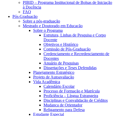
PIBID – Programa Institucional de Bolsas de Iniciação
à Docência
FAQ
Pós-Graduação
Sobre a pós-graduação
Mestrado e Doutorado em Educação
Sobre o Programa
Estrutura, Linhas de Pesquisa e Corpo
Docente
Objetivos e Histórico
Comissão de Pós-Graduação
Credenciamento e Recredenciamento de
Docentes
Anuário de Pesquisas
Dissertações e Teses Defendidas
Planejamento Estratégico
Projeto de Autoavaliação
Vida Acadêmica
Calendário Escolar
Processo de Formação e Matrícula
Proficiência – Língua Estrangeira
Disciplinas e Convalidação de Créditos
Mudança de Orientador
Religamento para Defesa
Estudante Especial