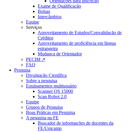
Orientações para Inscrição
Exame de Qualificação
Bolsas
Intercâmbios
Equipe
Serviços
Aproveitamento de Estudos/Convalidação de
Créditos
Aproveitamento de proficiência em língua
estrangeira
Mudança de Orientador
PECIM ↗
FAQ
Pesquisa
Divulgação Científica
Sobre a pesquisa
Equipamentos multiusuário
Scanner OS 15000
Scan Robot 2.0
Equipe
Grupos de Pesquisa
Boas Práticas em Pesquisa
A pesquisa na FE
Buscador de informações de docentes da
FE/Unicamp