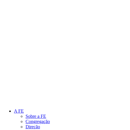
Link para o Instagram
Link para o Youtube
A FE
Sobre a FE
Congregação
Direção