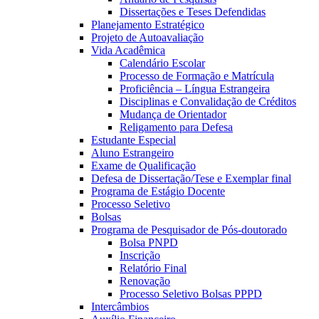
Dissertações e Teses Defendidas
Planejamento Estratégico
Projeto de Autoavaliação
Vida Acadêmica
Calendário Escolar
Processo de Formação e Matrícula
Proficiência – Língua Estrangeira
Disciplinas e Convalidação de Créditos
Mudança de Orientador
Religamento para Defesa
Estudante Especial
Aluno Estrangeiro
Exame de Qualificação
Defesa de Dissertação/Tese e Exemplar final
Programa de Estágio Docente
Processo Seletivo
Bolsas
Programa de Pesquisador de Pós-doutorado
Bolsa PNPD
Inscrição
Relatório Final
Renovação
Processo Seletivo Bolsas PPPD
Intercâmbios