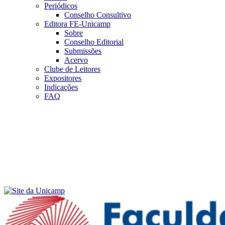
Periódicos
Conselho Consultivo
Editora FE-Unicamp
Sobre
Conselho Editorial
Submissões
Acervo
Clube de Leitores
Expositores
Indicações
FAQ
Menu