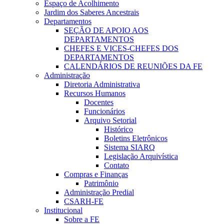
Espaço de Acolhimento
Jardim dos Saberes Ancestrais
Departamentos
SEÇÃO DE APOIO AOS
DEPARTAMENTOS
CHEFES E VICES-CHEFES DOS
DEPARTAMENTOS
CALENDÁRIOS DE REUNIÕES DA FE
Administração
Diretoria Administrativa
Recursos Humanos
Docentes
Funcionários
Arquivo Setorial
Histórico
Boletins Eletrônicos
Sistema SIARQ
Legislação Arquivística
Contato
Compras e Finanças
Patrimônio
Administração Predial
CSARH-FE
Institucional
Sobre a FE