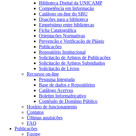
Biblioteca Digital da UNICAMP
Competência em Informação
Catálogo on-line do SBU
Doações para a biblioteca
Empréstimo entre bibliotecas
Ficha Catalográfica
Orientações Normativas
Prevenção e Verificação de Plágio
Publicações
Repositório Institucional
Solicitação de Artigos de Publicações
Solicitação de Artigos Subsidiados
Solicitação de Livros
Recursos on-line
Pesquisa Integrada
Base de dados e Repositórios
Catálogo Acervus
Boletim Informafricativo
Contéudo de Domínio Público
Horário de funcionamento
Contatos
Últimas aquisições
FAQ
Publicações
Equipe