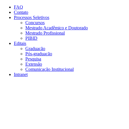
Conteúdo principal
Menu principal
Rodapé
FAQ
Contato
Processos Seletivos
Concursos
Mestrado Acadêmico e Doutorado
Mestrado Profissional
PIBID
Editais
Graduação
Pós-graduação
Pesquisa
Extensão
Comunicação Institucional
Intranet
Aumentar fonte
Diminuir fonte