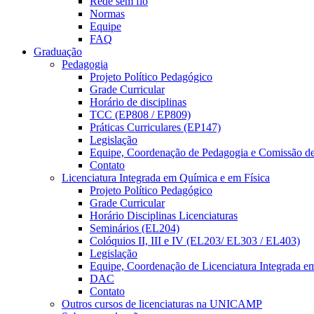
Rede sem fio
Normas
Equipe
FAQ
Graduação
Pedagogia
Projeto Político Pedagógico
Grade Curricular
Horário de disciplinas
TCC (EP808 / EP809)
Práticas Curriculares (EP147)
Legislação
Equipe, Coordenação de Pedagogia e Comissão d
Contato
Licenciatura Integrada em Química e em Física
Projeto Político Pedagógico
Grade Curricular
Horário Disciplinas Licenciaturas
Seminários (EL204)
Colóquios II, III e IV (EL203/ EL303 / EL403)
Legislação
Equipe, Coordenação de Licenciatura Integrada e
DAC
Contato
Outros cursos de licenciaturas na UNICAMP