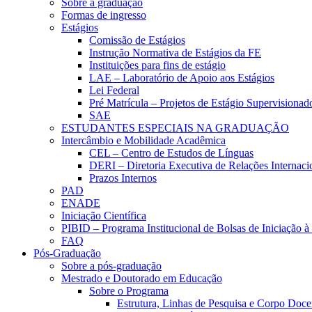
Sobre a graduação
Formas de ingresso
Estágios
Comissão de Estágios
Instrução Normativa de Estágios da FE
Instituições para fins de estágio
LAE – Laboratório de Apoio aos Estágios
Lei Federal
Pré Matrícula – Projetos de Estágio Supervisionad
SAE
ESTUDANTES ESPECIAIS NA GRADUAÇÃO
Intercâmbio e Mobilidade Acadêmica
CEL – Centro de Estudos de Línguas
DERI – Diretoria Executiva de Relações Internacio
Prazos Internos
PAD
ENADE
Iniciação Científica
PIBID – Programa Institucional de Bolsas de Iniciação 
FAQ
Pós-Graduação
Sobre a pós-graduação
Mestrado e Doutorado em Educação
Sobre o Programa
Estrutura, Linhas de Pesquisa e Corpo Doce