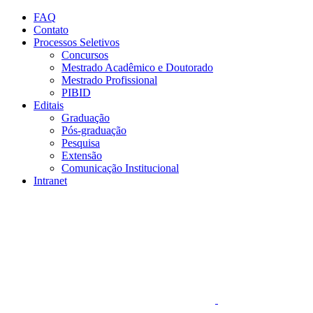
Conteúdo principal
Menu principal
Rodapé
FAQ
Contato
Processos Seletivos
Concursos
Mestrado Acadêmico e Doutorado
Mestrado Profissional
PIBID
Editais
Graduação
Pós-graduação
Pesquisa
Extensão
Comunicação Institucional
Intranet
Aumentar fonte