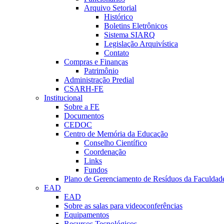
Arquivo Setorial
Histórico
Boletins Eletrônicos
Sistema SIARQ
Legislação Arquivística
Contato
Compras e Finanças
Patrimônio
Administração Predial
CSARH-FE
Institucional
Sobre a FE
Documentos
CEDOC
Centro de Memória da Educação
Conselho Científico
Coordenação
Links
Fundos
Plano de Gerenciamento de Resíduos da Faculdad
EAD
EAD
Sobre as salas para videoconferências
Equipamentos
Recursos Tecnológicos