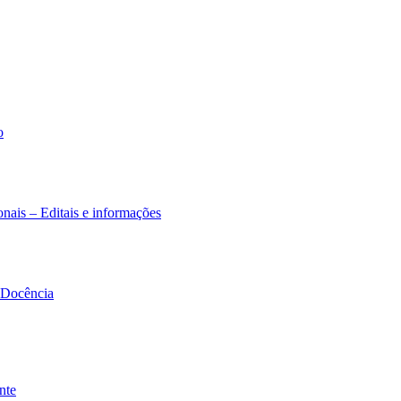
o
nais – Editais e informações
à Docência
nte