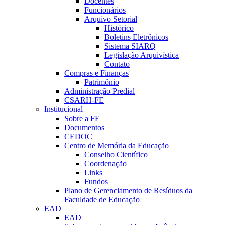
Docentes
Funcionários
Arquivo Setorial
Histórico
Boletins Eletrônicos
Sistema SIARQ
Legislação Arquivística
Contato
Compras e Finanças
Patrimônio
Administração Predial
CSARH-FE
Institucional
Sobre a FE
Documentos
CEDOC
Centro de Memória da Educação
Conselho Científico
Coordenação
Links
Fundos
Plano de Gerenciamento de Resíduos da
Faculdade de Educação
EAD
EAD