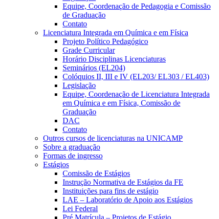
Equipe, Coordenação de Pedagogia e Comissão
de Graduação
Contato
Licenciatura Integrada em Química e em Física
Projeto Político Pedagógico
Grade Curricular
Horário Disciplinas Licenciaturas
Seminários (EL204)
Colóquios II, III e IV (EL203/ EL303 / EL403)
Legislação
Equipe, Coordenação de Licenciatura Integrada
em Química e em Física, Comissão de
Graduação
DAC
Contato
Outros cursos de licenciaturas na UNICAMP
Sobre a graduação
Formas de ingresso
Estágios
Comissão de Estágios
Instrução Normativa de Estágios da FE
Instituições para fins de estágio
LAE – Laboratório de Apoio aos Estágios
Lei Federal
Pré Matrícula – Projetos de Estágio