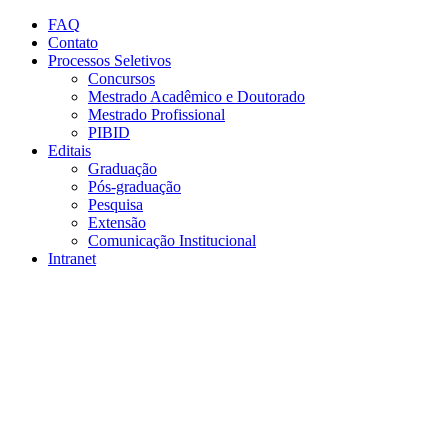
Conteúdo principal
Menu principal
Rodapé
FAQ
Contato
Processos Seletivos
Concursos
Mestrado Acadêmico e Doutorado
Mestrado Profissional
PIBID
Editais
Graduação
Pós-graduação
Pesquisa
Extensão
Comunicação Institucional
Intranet
Aumentar fonte
Diminuir fonte