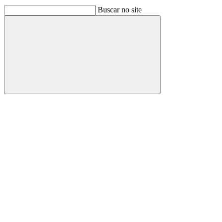
Buscar no site
Buscar
Link para o Facebook
Link para o Linkedin