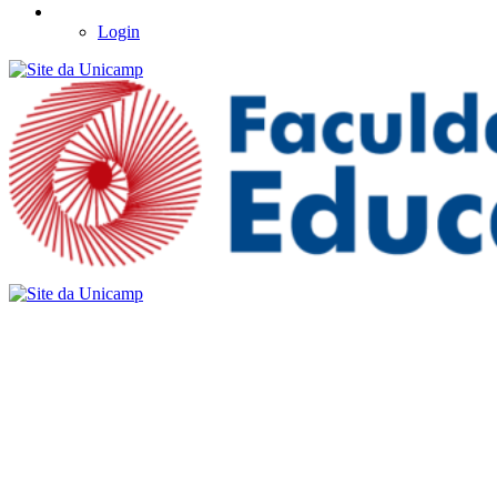
Login