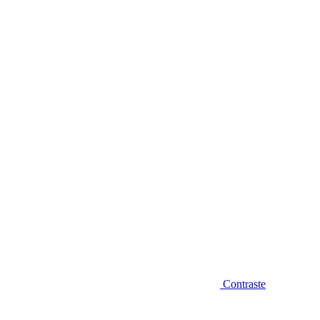
Diminuir fonte
Contraste