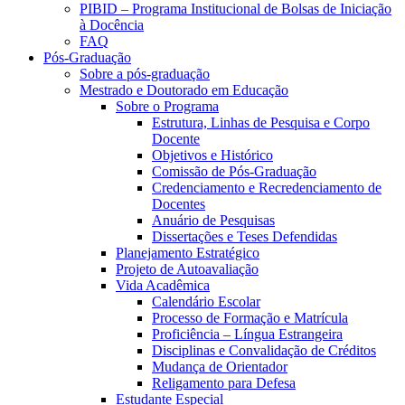
PIBID – Programa Institucional de Bolsas de Iniciação
à Docência
FAQ
Pós-Graduação
Sobre a pós-graduação
Mestrado e Doutorado em Educação
Sobre o Programa
Estrutura, Linhas de Pesquisa e Corpo
Docente
Objetivos e Histórico
Comissão de Pós-Graduação
Credenciamento e Recredenciamento de
Docentes
Anuário de Pesquisas
Dissertações e Teses Defendidas
Planejamento Estratégico
Projeto de Autoavaliação
Vida Acadêmica
Calendário Escolar
Processo de Formação e Matrícula
Proficiência – Língua Estrangeira
Disciplinas e Convalidação de Créditos
Mudança de Orientador
Religamento para Defesa
Estudante Especial