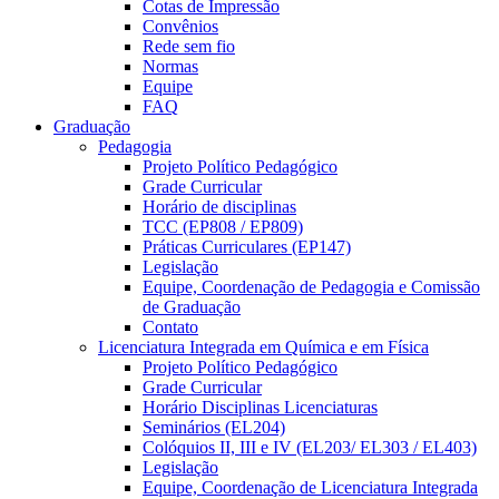
Cotas de Impressão
Convênios
Rede sem fio
Normas
Equipe
FAQ
Graduação
Pedagogia
Projeto Político Pedagógico
Grade Curricular
Horário de disciplinas
TCC (EP808 / EP809)
Práticas Curriculares (EP147)
Legislação
Equipe, Coordenação de Pedagogia e Comissão
de Graduação
Contato
Licenciatura Integrada em Química e em Física
Projeto Político Pedagógico
Grade Curricular
Horário Disciplinas Licenciaturas
Seminários (EL204)
Colóquios II, III e IV (EL203/ EL303 / EL403)
Legislação
Equipe, Coordenação de Licenciatura Integrada