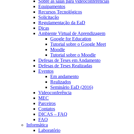
Sobre as salas para videoconferências
Equipamentos
Recursos Tecnológicos
Solicitação
Regulamentação da EaD
Dicas
Ambiente Virtual de Aprendizagem
Google for Education
Tutorial sobre o Google Meet
Moodle
Tutorial sobre o Moodle
Defesas de Teses em Andamento
Defesas de Teses Realizadas
Eventos
Em andamento
Realizados
Seminário EaD (2016)
Videoconferência
MEC
Parceiros
Contatos
DICAS – FAQ
FAQ
Informática
Laboratório