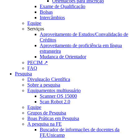
Orientações para Inscrição
Exame de Qualificação
Bolsas
Intercâmbios
Equipe
Serviços
Aproveitamento de Estudos/Convalidação de
Créditos
Aproveitamento de proficiência em língua
estrangeira
Mudança de Orientador
PECIM ↗
FAQ
Pesquisa
Divulgação Científica
Sobre a pesquisa
Equipamentos multiusuário
Scanner OS 15000
Scan Robot 2.0
Equipe
Grupos de Pesquisa
Boas Práticas em Pesquisa
A pesquisa na FE
Buscador de informações de docentes da
FE/Unicamp