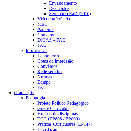
Em andamento
Realizados
Seminário EaD (2016)
Videoconferência
MEC
Parceiros
Contatos
DICAS – FAQ
FAQ
Informática
Laboratório
Cotas de Impressão
Convênios
Rede sem fio
Normas
Equipe
FAQ
Graduação
Pedagogia
Projeto Político Pedagógico
Grade Curricular
Horário de disciplinas
TCC (EP808 / EP809)
Práticas Curriculares (EP147)
Legislação