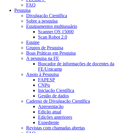
FAQ
Pesquisa
Divulgação Científica
Sobre a pesquisa
Equipamentos multiusuário
Scanner OS 15000
Scan Robot 2.0
Equipe
Grupos de Pesquisa
Boas Práticas em Pesquisa
A pesquisa na FE
Buscador de informações de docentes da
FE/Unicamp
Apoio à Pesquisa
FAPESP
CNPq
Iniciação Científica
Gestão de dados
Caderno de Divulgação Científica
Apresentação
Edição atual
Edições anteriores
Expediente
Revistas com chamadas abertas