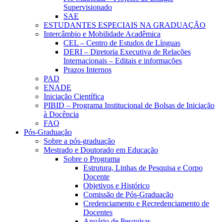
Supervisionado
SAE
ESTUDANTES ESPECIAIS NA GRADUAÇÃO
Intercâmbio e Mobilidade Acadêmica
CEL – Centro de Estudos de Línguas
DERI – Diretoria Executiva de Relações
Internacionais – Editais e informações
Prazos Internos
PAD
ENADE
Iniciação Científica
PIBID – Programa Institucional de Bolsas de Iniciação
à Docência
FAQ
Pós-Graduação
Sobre a pós-graduação
Mestrado e Doutorado em Educação
Sobre o Programa
Estrutura, Linhas de Pesquisa e Corpo
Docente
Objetivos e Histórico
Comissão de Pós-Graduação
Credenciamento e Recredenciamento de
Docentes
Anuário de Pesquisas