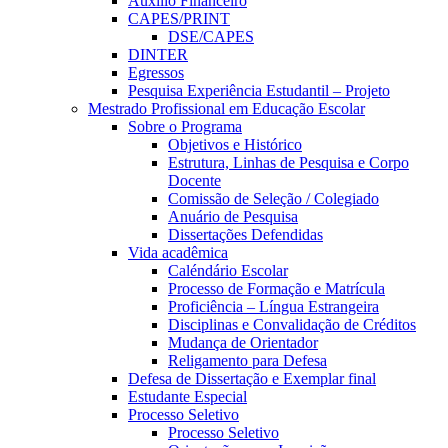
Auxílio Financeiro
CAPES/PRINT
DSE/CAPES
DINTER
Egressos
Pesquisa Experiência Estudantil – Projeto
Mestrado Profissional em Educação Escolar
Sobre o Programa
Objetivos e Histórico
Estrutura, Linhas de Pesquisa e Corpo
Docente
Comissão de Seleção / Colegiado
Anuário de Pesquisa
Dissertações Defendidas
Vida acadêmica
Caléndário Escolar
Processo de Formação e Matrícula
Proficiência – Língua Estrangeira
Disciplinas e Convalidação de Créditos
Mudança de Orientador
Religamento para Defesa
Defesa de Dissertação e Exemplar final
Estudante Especial
Processo Seletivo
Processo Seletivo