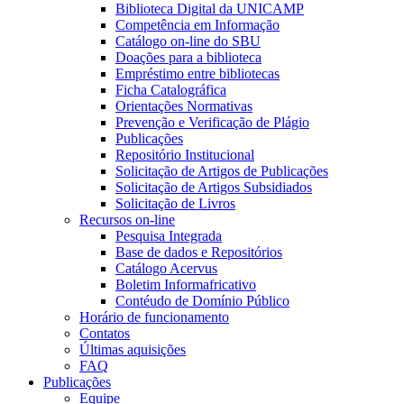
Biblioteca Digital da UNICAMP
Competência em Informação
Catálogo on-line do SBU
Doações para a biblioteca
Empréstimo entre bibliotecas
Ficha Catalográfica
Orientações Normativas
Prevenção e Verificação de Plágio
Publicações
Repositório Institucional
Solicitação de Artigos de Publicações
Solicitação de Artigos Subsidiados
Solicitação de Livros
Recursos on-line
Pesquisa Integrada
Base de dados e Repositórios
Catálogo Acervus
Boletim Informafricativo
Contéudo de Domínio Público
Horário de funcionamento
Contatos
Últimas aquisições
FAQ
Publicações
Equipe