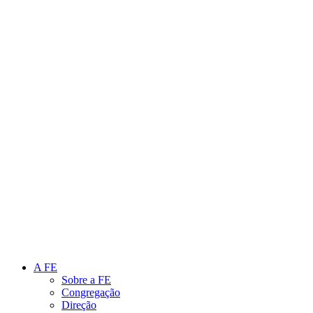
Link para o Instagram
Link para o Youtube
A FE
Sobre a FE
Congregação
Direção