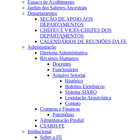
Espaço de Acolhimento
Jardim dos Saberes Ancestrais
Departamentos
SEÇÃO DE APOIO AOS
DEPARTAMENTOS
CHEFES E VICES-CHEFES DOS
DEPARTAMENTOS
CALENDÁRIOS DE REUNIÕES DA FE
Administração
Diretoria Administrativa
Recursos Humanos
Docentes
Funcionários
Arquivo Setorial
Histórico
Boletins Eletrônicos
Sistema SIARQ
Legislação Arquivística
Contato
Compras e Finanças
Patrimônio
Administração Predial
CSARH-FE
Institucional
Sobre a FE