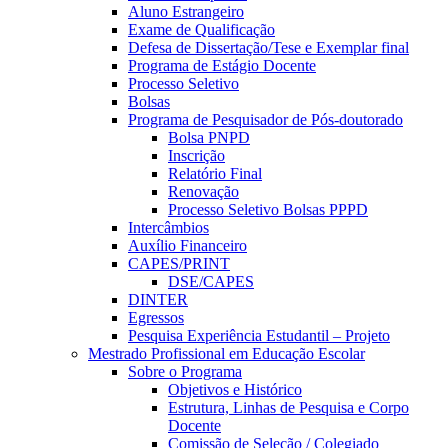
Aluno Estrangeiro
Exame de Qualificação
Defesa de Dissertação/Tese e Exemplar final
Programa de Estágio Docente
Processo Seletivo
Bolsas
Programa de Pesquisador de Pós-doutorado
Bolsa PNPD
Inscrição
Relatório Final
Renovação
Processo Seletivo Bolsas PPPD
Intercâmbios
Auxílio Financeiro
CAPES/PRINT
DSE/CAPES
DINTER
Egressos
Pesquisa Experiência Estudantil – Projeto
Mestrado Profissional em Educação Escolar
Sobre o Programa
Objetivos e Histórico
Estrutura, Linhas de Pesquisa e Corpo
Docente
Comissão de Seleção / Colegiado