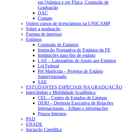
em Química e em Física, Comissão de
Graduação
DAC
Contato
Outros cursos de licenciaturas na UNICAMP
Sobre a graduação
Formas de ingresso
Estágios
Comissão de Estágios
Instrução Normativa de Estágios da FE
Instituições para fins de estágio
LAE – Laboratório de Apoio aos Estágios
Lei Federal
Pré Matrícula – Projetos de Estágio
Supervisionado
SAE
ESTUDANTES ESPECIAIS NA GRADUAÇÃO
Intercâmbio e Mobilidade Acadêmica
CEL – Centro de Estudos de Línguas
DERI – Diretoria Executiva de Relações
Internacionais – Editais e informações
Prazos Internos
PAD
ENADE
Iniciação Científica