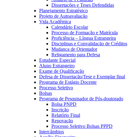
Dissertações e Teses Defendidas
Planejamento Estratégico
Projeto de Autoavaliação
Vida Acadêmica
Calendário Escolar
Processo de Formação e Matrícula
Proficiência – Língua Estrangeira
Disciplinas e Convalidação de Créditos
Mudança de Orientador
Religamento para Defesa
Estudante Especial
Aluno Estrangeiro
Exame de Qualificação
Defesa de Dissertação/Tese e Exemplar final
Programa de Estágio Docente
Processo Seletivo
Bolsas
Programa de Pesquisador de Pós-doutorado
Bolsa PNPD
Inscrição
Relatório Final
Renovação
Processo Seletivo Bolsas PPPD
Intercâmbios