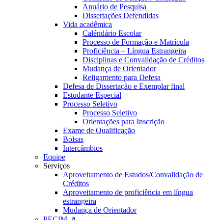
Anuário de Pesquisa
Dissertações Defendidas
Vida acadêmica
Caléndário Escolar
Processo de Formação e Matrícula
Proficiência – Língua Estrangeira
Disciplinas e Convalidação de Créditos
Mudança de Orientador
Religamento para Defesa
Defesa de Dissertação e Exemplar final
Estudante Especial
Processo Seletivo
Processo Seletivo
Orientações para Inscrição
Exame de Qualificação
Bolsas
Intercâmbios
Equipe
Serviços
Aproveitamento de Estudos/Convalidação de
Créditos
Aproveitamento de proficiência em língua
estrangeira
Mudança de Orientador
PECIM ↗