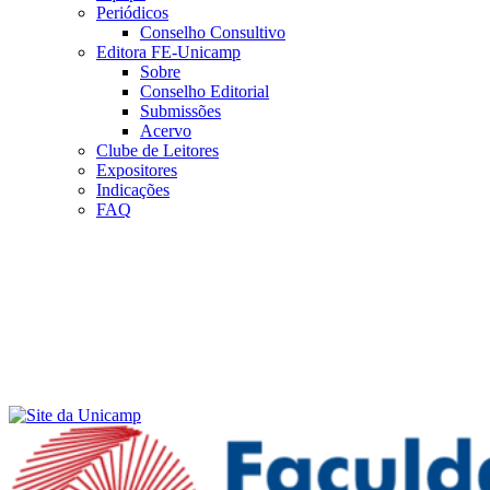
Periódicos
Conselho Consultivo
Editora FE-Unicamp
Sobre
Conselho Editorial
Submissões
Acervo
Clube de Leitores
Expositores
Indicações
FAQ
Menu