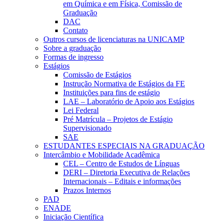
em Química e em Física, Comissão de
Graduação
DAC
Contato
Outros cursos de licenciaturas na UNICAMP
Sobre a graduação
Formas de ingresso
Estágios
Comissão de Estágios
Instrução Normativa de Estágios da FE
Instituições para fins de estágio
LAE – Laboratório de Apoio aos Estágios
Lei Federal
Pré Matrícula – Projetos de Estágio
Supervisionado
SAE
ESTUDANTES ESPECIAIS NA GRADUAÇÃO
Intercâmbio e Mobilidade Acadêmica
CEL – Centro de Estudos de Línguas
DERI – Diretoria Executiva de Relações
Internacionais – Editais e informações
Prazos Internos
PAD
ENADE
Iniciação Científica