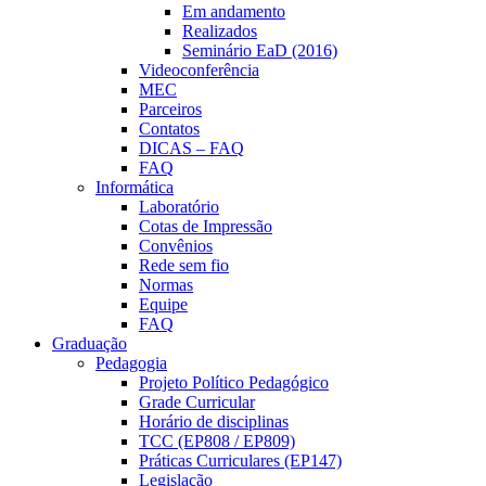
Em andamento
Realizados
Seminário EaD (2016)
Videoconferência
MEC
Parceiros
Contatos
DICAS – FAQ
FAQ
Informática
Laboratório
Cotas de Impressão
Convênios
Rede sem fio
Normas
Equipe
FAQ
Graduação
Pedagogia
Projeto Político Pedagógico
Grade Curricular
Horário de disciplinas
TCC (EP808 / EP809)
Práticas Curriculares (EP147)
Legislação