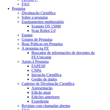
FAQ
Pesquisa
Divulgação Científica
Sobre a pesquisa
Equipamentos multiusuário
Scanner OS 15000
Scan Robot 2.0
Equipe
Grupos de Pesquisa
Boas Práticas em Pesquisa
A pesquisa na FE
Buscador de informações de docentes da
FE/Unicamp
Apoio à Pesquisa
FAPESP
CNPq
Iniciação Científica
Gestão de dados
Caderno de Divulgação Científica
Apresentação
Edição atual
Edições anteriores
Expediente
Revistas com chamadas abertas