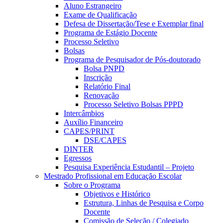
Aluno Estrangeiro
Exame de Qualificação
Defesa de Dissertação/Tese e Exemplar final
Programa de Estágio Docente
Processo Seletivo
Bolsas
Programa de Pesquisador de Pós-doutorado
Bolsa PNPD
Inscrição
Relatório Final
Renovação
Processo Seletivo Bolsas PPPD
Intercâmbios
Auxílio Financeiro
CAPES/PRINT
DSE/CAPES
DINTER
Egressos
Pesquisa Experiência Estudantil – Projeto
Mestrado Profissional em Educação Escolar
Sobre o Programa
Objetivos e Histórico
Estrutura, Linhas de Pesquisa e Corpo
Docente
Comissão de Seleção / Colegiado