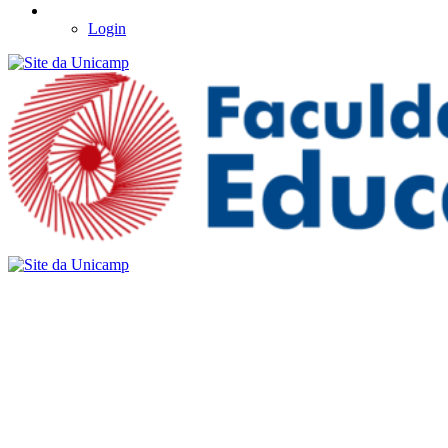
Login