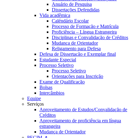
Anuário de Pesquisa
Dissertações Defendidas
Vida acadêmica
Caléndário Escolar
Processo de Formação e Matrícula
Proficiência – Língua Estrangeira
Disciplinas e Convalidação de Créditos
Mudança de Orientador
Religamento para Defesa
Defesa de Dissertação e Exemplar final
Estudante Especial
Processo Seletivo
Processo Seletivo
Orientações para Inscrição
Exame de Qualificação
Bolsas
Intercâmbios
Equipe
Serviços
Aproveitamento de Estudos/Convalidação de
Créditos
Aproveitamento de proficiência em língua
estrangeira
Mudança de Orientador
PECIM ↗