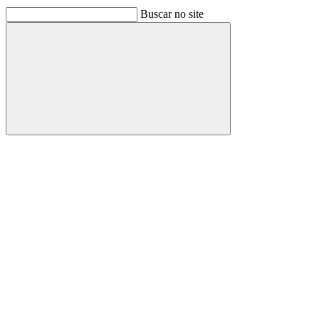
Buscar no site
Buscar
Link para o Facebook
Link para o Linkedin