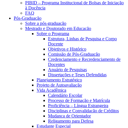
PIBID – Programa Institucional de Bolsas de Iniciação
à Docência
FAQ
Pós-Graduação
Sobre a pós-graduação
Mestrado e Doutorado em Educação
Sobre o Programa
Estrutura, Linhas de Pesquisa e Corpo
Docente
Objetivos e Histórico
Comissão de Pós-Graduação
Credenciamento e Recredenciamento de
Docentes
Anuário de Pesquisas
Dissertações e Teses Defendidas
Planejamento Estratégico
Projeto de Autoavaliação
Vida Acadêmica
Calendário Escolar
Processo de Formação e Matrícula
Proficiência – Língua Estrangeira
Disciplinas e Convalidação de Créditos
Mudança de Orientador
Religamento para Defesa
Estudante Especial