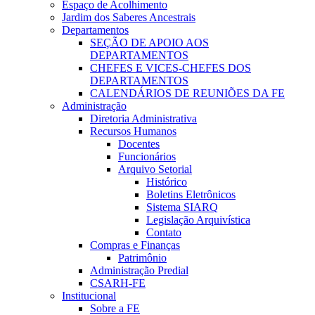
Espaço de Acolhimento
Jardim dos Saberes Ancestrais
Departamentos
SEÇÃO DE APOIO AOS
DEPARTAMENTOS
CHEFES E VICES-CHEFES DOS
DEPARTAMENTOS
CALENDÁRIOS DE REUNIÕES DA FE
Administração
Diretoria Administrativa
Recursos Humanos
Docentes
Funcionários
Arquivo Setorial
Histórico
Boletins Eletrônicos
Sistema SIARQ
Legislação Arquivística
Contato
Compras e Finanças
Patrimônio
Administração Predial
CSARH-FE
Institucional
Sobre a FE