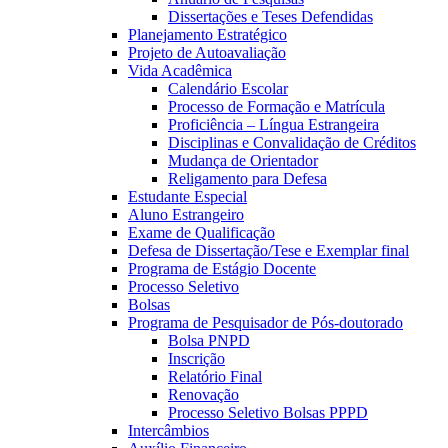
Dissertações e Teses Defendidas
Planejamento Estratégico
Projeto de Autoavaliação
Vida Acadêmica
Calendário Escolar
Processo de Formação e Matrícula
Proficiência – Língua Estrangeira
Disciplinas e Convalidação de Créditos
Mudança de Orientador
Religamento para Defesa
Estudante Especial
Aluno Estrangeiro
Exame de Qualificação
Defesa de Dissertação/Tese e Exemplar final
Programa de Estágio Docente
Processo Seletivo
Bolsas
Programa de Pesquisador de Pós-doutorado
Bolsa PNPD
Inscrição
Relatório Final
Renovação
Processo Seletivo Bolsas PPPD
Intercâmbios