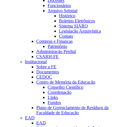
Docentes
Funcionários
Arquivo Setorial
Histórico
Boletins Eletrônicos
Sistema SIARQ
Legislação Arquivística
Contato
Compras e Finanças
Patrimônio
Administração Predial
CSARH-FE
Institucional
Sobre a FE
Documentos
CEDOC
Centro de Memória da Educação
Conselho Científico
Coordenação
Links
Fundos
Plano de Gerenciamento de Resíduos da
Faculdade de Educação
EAD
EAD