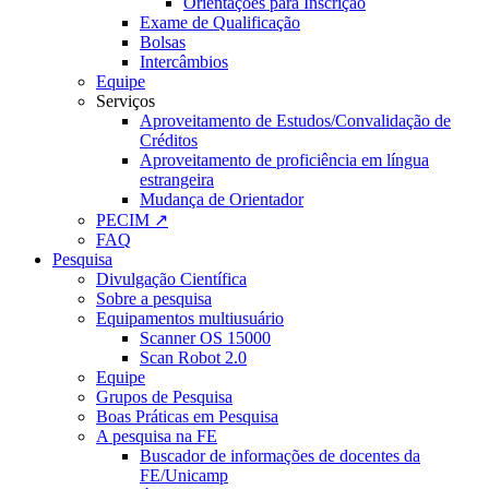
Orientações para Inscrição
Exame de Qualificação
Bolsas
Intercâmbios
Equipe
Serviços
Aproveitamento de Estudos/Convalidação de
Créditos
Aproveitamento de proficiência em língua
estrangeira
Mudança de Orientador
PECIM ↗
FAQ
Pesquisa
Divulgação Científica
Sobre a pesquisa
Equipamentos multiusuário
Scanner OS 15000
Scan Robot 2.0
Equipe
Grupos de Pesquisa
Boas Práticas em Pesquisa
A pesquisa na FE
Buscador de informações de docentes da
FE/Unicamp