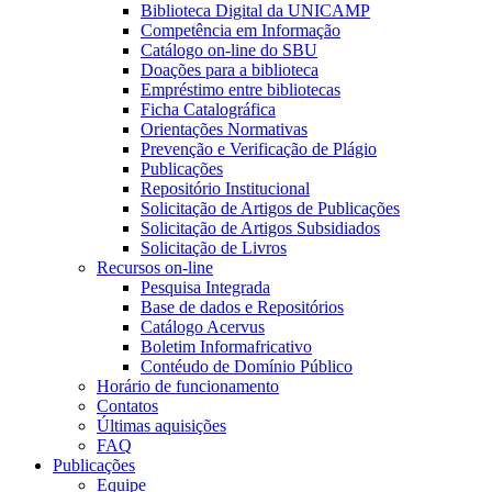
Biblioteca Digital da UNICAMP
Competência em Informação
Catálogo on-line do SBU
Doações para a biblioteca
Empréstimo entre bibliotecas
Ficha Catalográfica
Orientações Normativas
Prevenção e Verificação de Plágio
Publicações
Repositório Institucional
Solicitação de Artigos de Publicações
Solicitação de Artigos Subsidiados
Solicitação de Livros
Recursos on-line
Pesquisa Integrada
Base de dados e Repositórios
Catálogo Acervus
Boletim Informafricativo
Contéudo de Domínio Público
Horário de funcionamento
Contatos
Últimas aquisições
FAQ
Publicações
Equipe