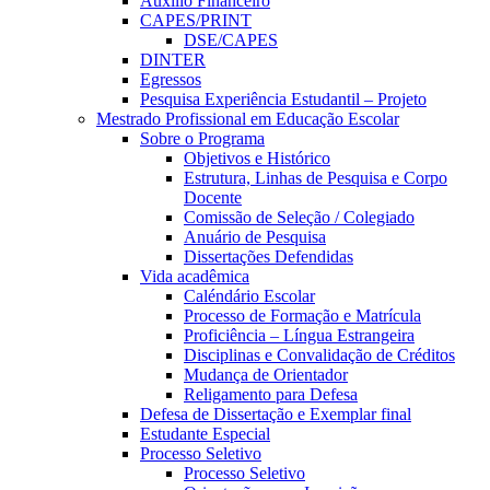
Auxílio Financeiro
CAPES/PRINT
DSE/CAPES
DINTER
Egressos
Pesquisa Experiência Estudantil – Projeto
Mestrado Profissional em Educação Escolar
Sobre o Programa
Objetivos e Histórico
Estrutura, Linhas de Pesquisa e Corpo
Docente
Comissão de Seleção / Colegiado
Anuário de Pesquisa
Dissertações Defendidas
Vida acadêmica
Caléndário Escolar
Processo de Formação e Matrícula
Proficiência – Língua Estrangeira
Disciplinas e Convalidação de Créditos
Mudança de Orientador
Religamento para Defesa
Defesa de Dissertação e Exemplar final
Estudante Especial
Processo Seletivo
Processo Seletivo