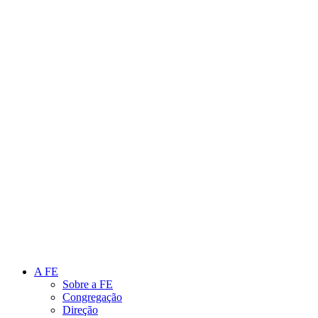
Link para o Instagram
Link para o Youtube
A FE
Sobre a FE
Congregação
Direção