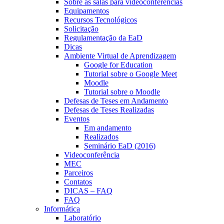
Sobre as salas para videoconferências
Equipamentos
Recursos Tecnológicos
Solicitação
Regulamentação da EaD
Dicas
Ambiente Virtual de Aprendizagem
Google for Education
Tutorial sobre o Google Meet
Moodle
Tutorial sobre o Moodle
Defesas de Teses em Andamento
Defesas de Teses Realizadas
Eventos
Em andamento
Realizados
Seminário EaD (2016)
Videoconferência
MEC
Parceiros
Contatos
DICAS – FAQ
FAQ
Informática
Laboratório