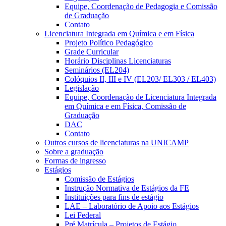
Equipe, Coordenação de Pedagogia e Comissão
de Graduação
Contato
Licenciatura Integrada em Química e em Física
Projeto Político Pedagógico
Grade Curricular
Horário Disciplinas Licenciaturas
Seminários (EL204)
Colóquios II, III e IV (EL203/ EL303 / EL403)
Legislação
Equipe, Coordenação de Licenciatura Integrada
em Química e em Física, Comissão de
Graduação
DAC
Contato
Outros cursos de licenciaturas na UNICAMP
Sobre a graduação
Formas de ingresso
Estágios
Comissão de Estágios
Instrução Normativa de Estágios da FE
Instituições para fins de estágio
LAE – Laboratório de Apoio aos Estágios
Lei Federal
Pré Matrícula – Projetos de Estágio