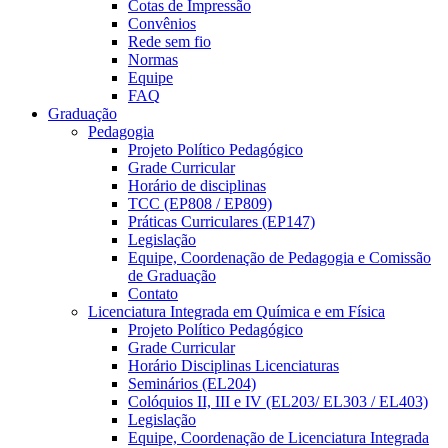
Cotas de Impressão
Convênios
Rede sem fio
Normas
Equipe
FAQ
Graduação
Pedagogia
Projeto Político Pedagógico
Grade Curricular
Horário de disciplinas
TCC (EP808 / EP809)
Práticas Curriculares (EP147)
Legislação
Equipe, Coordenação de Pedagogia e Comissão
de Graduação
Contato
Licenciatura Integrada em Química e em Física
Projeto Político Pedagógico
Grade Curricular
Horário Disciplinas Licenciaturas
Seminários (EL204)
Colóquios II, III e IV (EL203/ EL303 / EL403)
Legislação
Equipe, Coordenação de Licenciatura Integrada