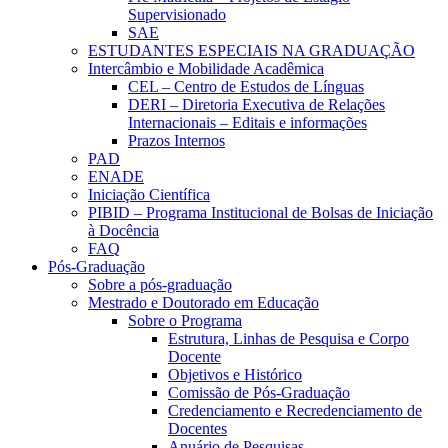
Supervisionado
SAE
ESTUDANTES ESPECIAIS NA GRADUAÇÃO
Intercâmbio e Mobilidade Acadêmica
CEL – Centro de Estudos de Línguas
DERI – Diretoria Executiva de Relações
Internacionais – Editais e informações
Prazos Internos
PAD
ENADE
Iniciação Científica
PIBID – Programa Institucional de Bolsas de Iniciação
à Docência
FAQ
Pós-Graduação
Sobre a pós-graduação
Mestrado e Doutorado em Educação
Sobre o Programa
Estrutura, Linhas de Pesquisa e Corpo
Docente
Objetivos e Histórico
Comissão de Pós-Graduação
Credenciamento e Recredenciamento de
Docentes
Anuário de Pesquisas