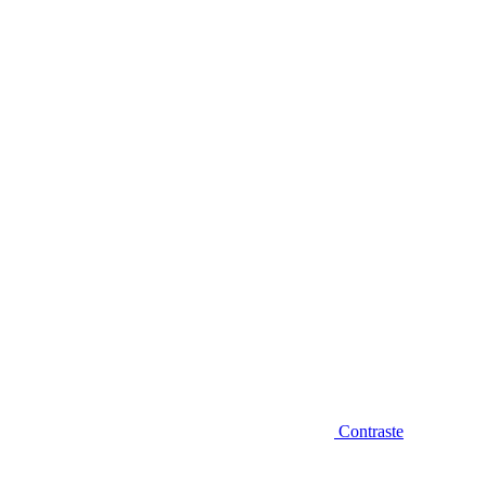
Diminuir fonte
Contraste