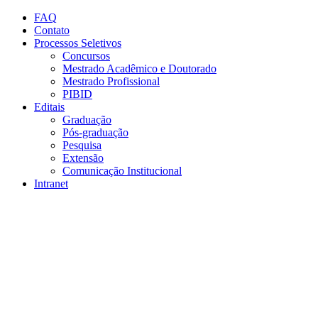
Conteúdo principal
Menu principal
Rodapé
FAQ
Contato
Processos Seletivos
Concursos
Mestrado Acadêmico e Doutorado
Mestrado Profissional
PIBID
Editais
Graduação
Pós-graduação
Pesquisa
Extensão
Comunicação Institucional
Intranet
Aumentar fonte
Diminuir fonte