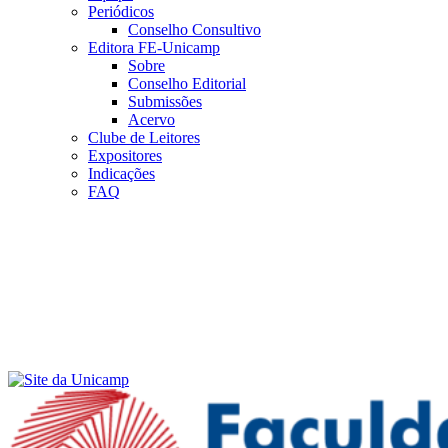
Periódicos
Conselho Consultivo
Editora FE-Unicamp
Sobre
Conselho Editorial
Submissões
Acervo
Clube de Leitores
Expositores
Indicações
FAQ
Menu