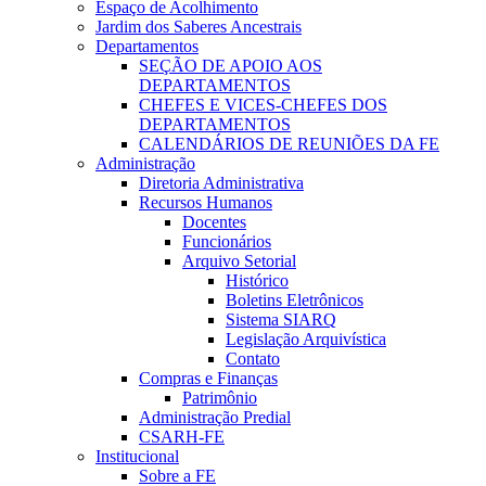
Espaço de Acolhimento
Jardim dos Saberes Ancestrais
Departamentos
SEÇÃO DE APOIO AOS
DEPARTAMENTOS
CHEFES E VICES-CHEFES DOS
DEPARTAMENTOS
CALENDÁRIOS DE REUNIÕES DA FE
Administração
Diretoria Administrativa
Recursos Humanos
Docentes
Funcionários
Arquivo Setorial
Histórico
Boletins Eletrônicos
Sistema SIARQ
Legislação Arquivística
Contato
Compras e Finanças
Patrimônio
Administração Predial
CSARH-FE
Institucional
Sobre a FE