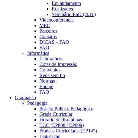
Em andamento
Realizados
Seminário EaD (2016)
Videoconferência
MEC
Parceiros
Contatos
DICAS – FAQ
FAQ
Informática
Laboratório
Cotas de Impressão
Convênios
Rede sem fio
Normas
Equipe
FAQ
Graduação
Pedagogia
Projeto Político Pedagógico
Grade Curricular
Horário de disciplinas
TCC (EP808 / EP809)
Práticas Curriculares (EP147)
Legislação