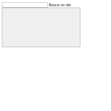
Buscar no site
Buscar
Link para o Facebook
Link para o Linkedin