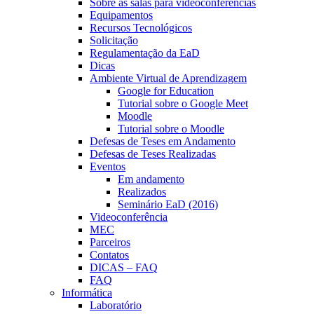
Sobre as salas para videoconferências
Equipamentos
Recursos Tecnológicos
Solicitação
Regulamentação da EaD
Dicas
Ambiente Virtual de Aprendizagem
Google for Education
Tutorial sobre o Google Meet
Moodle
Tutorial sobre o Moodle
Defesas de Teses em Andamento
Defesas de Teses Realizadas
Eventos
Em andamento
Realizados
Seminário EaD (2016)
Videoconferência
MEC
Parceiros
Contatos
DICAS – FAQ
FAQ
Informática
Laboratório