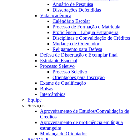
Anuário de Pesquisa
Dissertações Defendidas
Vida acadêmica
Caléndário Escolar
Processo de Formação e Matrícula
Proficiência – Língua Estrangeira
Disciplinas e Convalidação de Créditos
Mudança de Orientador
Religamento para Defesa
Defesa de Dissertação e Exemplar final
Estudante Especial
Processo Seletivo
Processo Seletivo
Orientações para Inscrição
Exame de Qualificação
Bolsas
Intercâmbios
Equipe
Serviços
Aproveitamento de Estudos/Convalidação de
Créditos
Aproveitamento de proficiência em língua
estrangeira
Mudança de Orientador
PECIM ↗