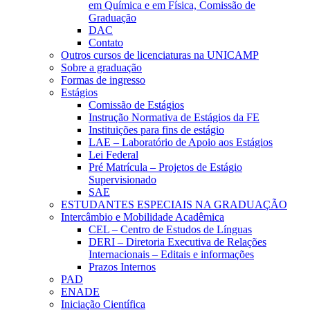
em Química e em Física, Comissão de
Graduação
DAC
Contato
Outros cursos de licenciaturas na UNICAMP
Sobre a graduação
Formas de ingresso
Estágios
Comissão de Estágios
Instrução Normativa de Estágios da FE
Instituições para fins de estágio
LAE – Laboratório de Apoio aos Estágios
Lei Federal
Pré Matrícula – Projetos de Estágio
Supervisionado
SAE
ESTUDANTES ESPECIAIS NA GRADUAÇÃO
Intercâmbio e Mobilidade Acadêmica
CEL – Centro de Estudos de Línguas
DERI – Diretoria Executiva de Relações
Internacionais – Editais e informações
Prazos Internos
PAD
ENADE
Iniciação Científica