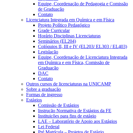
Equipe, Coordenação de Pedagogia e Comissão
de Graduação
Contato
Licenciatura Integrada em Química e em Física
Projeto Político Pedagógico
Grade Curricular
Horário Disciplinas Licenciaturas
Seminários (EL204)
Colóquios II, III e IV (EL203/ EL303 / EL403)
Legislação
Equipe, Coordenação de Licenciatura Integrada
em Química e em Física, Comissão de
Graduação
DAC
Contato
Outros cursos de licenciaturas na UNICAMP
Sobre a graduação
Formas de ingresso
Estágios
Comissão de Estágios
Instrução Normativa de Estágios da FE
Instituições para fins de estágio
LAE – Laboratório de Apoio aos Estágios
Lei Federal
Pré Matrícula – Projetos de Estágio