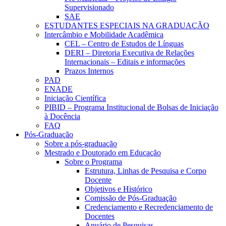
Supervisionado
SAE
ESTUDANTES ESPECIAIS NA GRADUAÇÃO
Intercâmbio e Mobilidade Acadêmica
CEL – Centro de Estudos de Línguas
DERI – Diretoria Executiva de Relações
Internacionais – Editais e informações
Prazos Internos
PAD
ENADE
Iniciação Científica
PIBID – Programa Institucional de Bolsas de Iniciação
à Docência
FAQ
Pós-Graduação
Sobre a pós-graduação
Mestrado e Doutorado em Educação
Sobre o Programa
Estrutura, Linhas de Pesquisa e Corpo
Docente
Objetivos e Histórico
Comissão de Pós-Graduação
Credenciamento e Recredenciamento de
Docentes
Anuário de Pesquisas