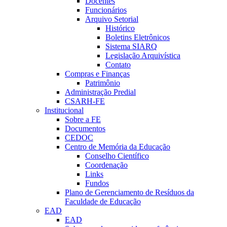
Docentes
Funcionários
Arquivo Setorial
Histórico
Boletins Eletrônicos
Sistema SIARQ
Legislação Arquivística
Contato
Compras e Finanças
Patrimônio
Administração Predial
CSARH-FE
Institucional
Sobre a FE
Documentos
CEDOC
Centro de Memória da Educação
Conselho Científico
Coordenação
Links
Fundos
Plano de Gerenciamento de Resíduos da
Faculdade de Educação
EAD
EAD