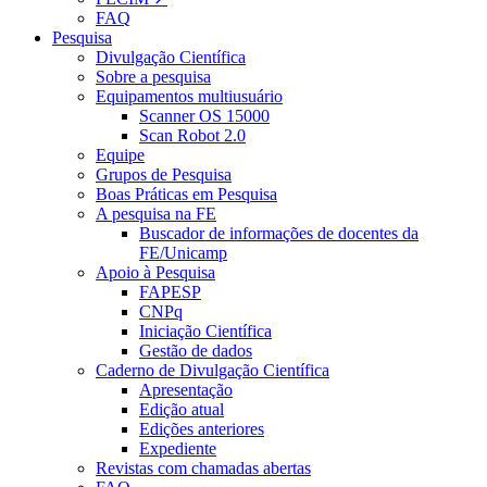
FAQ
Pesquisa
Divulgação Científica
Sobre a pesquisa
Equipamentos multiusuário
Scanner OS 15000
Scan Robot 2.0
Equipe
Grupos de Pesquisa
Boas Práticas em Pesquisa
A pesquisa na FE
Buscador de informações de docentes da
FE/Unicamp
Apoio à Pesquisa
FAPESP
CNPq
Iniciação Científica
Gestão de dados
Caderno de Divulgação Científica
Apresentação
Edição atual
Edições anteriores
Expediente
Revistas com chamadas abertas