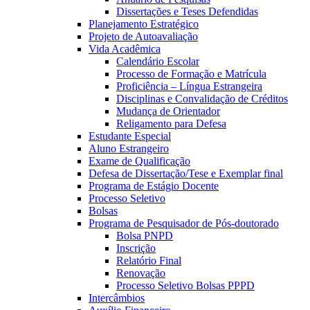
Dissertações e Teses Defendidas
Planejamento Estratégico
Projeto de Autoavaliação
Vida Acadêmica
Calendário Escolar
Processo de Formação e Matrícula
Proficiência – Língua Estrangeira
Disciplinas e Convalidação de Créditos
Mudança de Orientador
Religamento para Defesa
Estudante Especial
Aluno Estrangeiro
Exame de Qualificação
Defesa de Dissertação/Tese e Exemplar final
Programa de Estágio Docente
Processo Seletivo
Bolsas
Programa de Pesquisador de Pós-doutorado
Bolsa PNPD
Inscrição
Relatório Final
Renovação
Processo Seletivo Bolsas PPPD
Intercâmbios