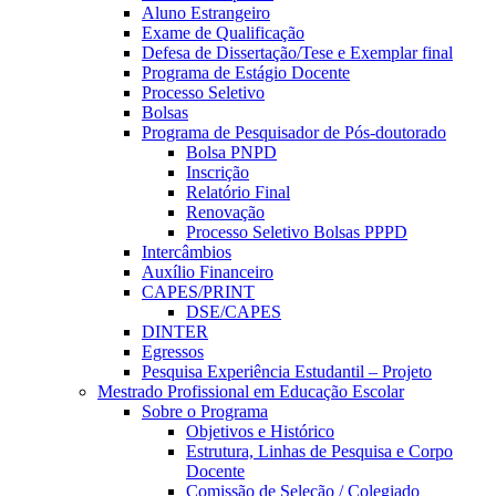
Aluno Estrangeiro
Exame de Qualificação
Defesa de Dissertação/Tese e Exemplar final
Programa de Estágio Docente
Processo Seletivo
Bolsas
Programa de Pesquisador de Pós-doutorado
Bolsa PNPD
Inscrição
Relatório Final
Renovação
Processo Seletivo Bolsas PPPD
Intercâmbios
Auxílio Financeiro
CAPES/PRINT
DSE/CAPES
DINTER
Egressos
Pesquisa Experiência Estudantil – Projeto
Mestrado Profissional em Educação Escolar
Sobre o Programa
Objetivos e Histórico
Estrutura, Linhas de Pesquisa e Corpo
Docente
Comissão de Seleção / Colegiado