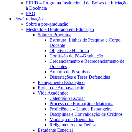
PIBID – Programa Institucional de Bolsas de Iniciação
à Docência
FAQ
Pós-Graduação
Sobre a pós-graduação
Mestrado e Doutorado em Educação
Sobre o Programa
Estrutura, Linhas de Pesquisa e Corpo
Docente
Objetivos e Histórico
Comissão de Pós-Graduação
Credenciamento e Recredenciamento de
Docentes
Anuário de Pesquisas
Dissertações e Teses Defendidas
Planejamento Estratégico
Projeto de Autoavaliação
Vida Acadêmica
Calendário Escolar
Processo de Formação e Matrícula
Proficiência – Língua Estrangeira
Disciplinas e Convalidação de Créditos
Mudança de Orientador
Religamento para Defesa
Estudante Especial