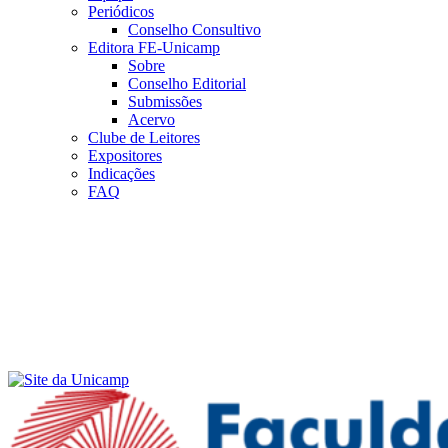
Periódicos
Conselho Consultivo
Editora FE-Unicamp
Sobre
Conselho Editorial
Submissões
Acervo
Clube de Leitores
Expositores
Indicações
FAQ
Menu