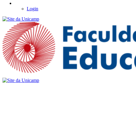
Login