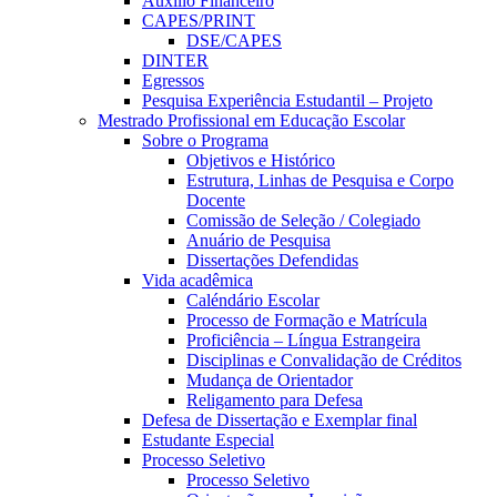
Auxílio Financeiro
CAPES/PRINT
DSE/CAPES
DINTER
Egressos
Pesquisa Experiência Estudantil – Projeto
Mestrado Profissional em Educação Escolar
Sobre o Programa
Objetivos e Histórico
Estrutura, Linhas de Pesquisa e Corpo
Docente
Comissão de Seleção / Colegiado
Anuário de Pesquisa
Dissertações Defendidas
Vida acadêmica
Caléndário Escolar
Processo de Formação e Matrícula
Proficiência – Língua Estrangeira
Disciplinas e Convalidação de Créditos
Mudança de Orientador
Religamento para Defesa
Defesa de Dissertação e Exemplar final
Estudante Especial
Processo Seletivo
Processo Seletivo