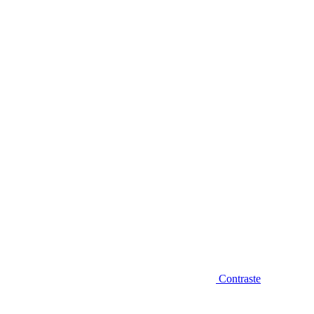
Diminuir fonte
Contraste