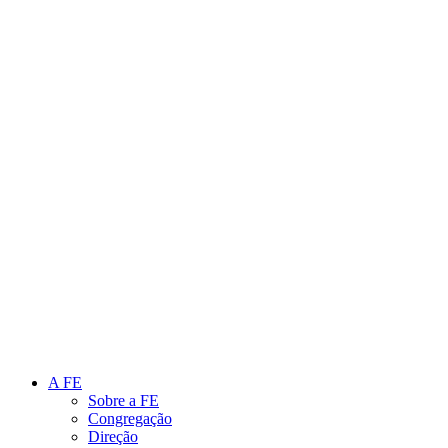
Link para o Instagram
Link para o Youtube
A FE
Sobre a FE
Congregação
Direção