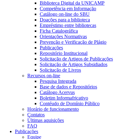
Biblioteca Digital da UNICAMP
Competência em Informação
Catálogo on-line do SBU
Doações para a biblioteca
Empréstimo entre bibliotecas
Ficha Catalográfica
Orientações Normativas
Prevenção e Verificação de Plágio
Publicações
Repositório Institucional
Solicitação de Artigos de Publicações
Solicitação de Artigos Subsidiados
Solicitação de Livros
Recursos on-line
Pesquisa Integrada
Base de dados e Repositórios
Catálogo Acervus
Boletim Informafricativo
Contéudo de Domínio Público
Horário de funcionamento
Contatos
Últimas aquisições
FAQ
Publicações
Equipe