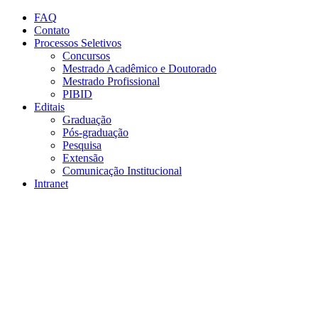
Conteúdo principal
Menu principal
Rodapé
FAQ
Contato
Processos Seletivos
Concursos
Mestrado Acadêmico e Doutorado
Mestrado Profissional
PIBID
Editais
Graduação
Pós-graduação
Pesquisa
Extensão
Comunicação Institucional
Intranet
Aumentar fonte
Diminuir fonte