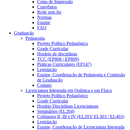
Cotas de Impressão
Convênios
Rede sem fio
Normas
Equipe
FAQ
Graduação
Pedagogia
Projeto Político Pedagógico
Grade Curricular
Horário de disciplinas
TCC (EP808 / EP809)
Práticas Curriculares (EP147)
Legislação
Equipe, Coordenação de Pedagogia e Comissão
de Graduação
Contato
Licenciatura Integrada em Química e em Física
Projeto Político Pedagógico
Grade Curricular
Horário Disciplinas Licenciaturas
Seminários (EL204)
Colóquios II, III e IV (EL203/ EL303 / EL403)
Legislação
Equipe, Coordenação de Licenciatura Integrada