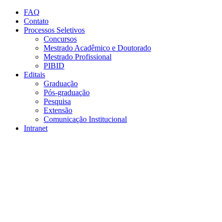
Conteúdo principal
Menu principal
Rodapé
FAQ
Contato
Processos Seletivos
Concursos
Mestrado Acadêmico e Doutorado
Mestrado Profissional
PIBID
Editais
Graduação
Pós-graduação
Pesquisa
Extensão
Comunicação Institucional
Intranet
Aumentar fonte
Diminuir fonte