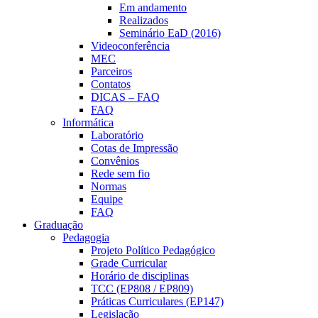
Em andamento
Realizados
Seminário EaD (2016)
Videoconferência
MEC
Parceiros
Contatos
DICAS – FAQ
FAQ
Informática
Laboratório
Cotas de Impressão
Convênios
Rede sem fio
Normas
Equipe
FAQ
Graduação
Pedagogia
Projeto Político Pedagógico
Grade Curricular
Horário de disciplinas
TCC (EP808 / EP809)
Práticas Curriculares (EP147)
Legislação