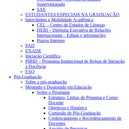
Supervisionado
SAE
ESTUDANTES ESPECIAIS NA GRADUAÇÃO
Intercâmbio e Mobilidade Acadêmica
CEL – Centro de Estudos de Línguas
DERI – Diretoria Executiva de Relações
Internacionais – Editais e informações
Prazos Internos
PAD
ENADE
Iniciação Científica
PIBID – Programa Institucional de Bolsas de Iniciação
à Docência
FAQ
Pós-Graduação
Sobre a pós-graduação
Mestrado e Doutorado em Educação
Sobre o Programa
Estrutura, Linhas de Pesquisa e Corpo
Docente
Objetivos e Histórico
Comissão de Pós-Graduação
Credenciamento e Recredenciamento de
Docentes
Anuário de Pesquisas