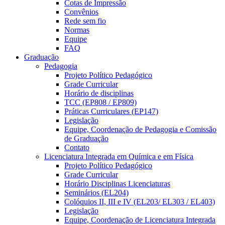
Cotas de Impressão
Convênios
Rede sem fio
Normas
Equipe
FAQ
Graduação
Pedagogia
Projeto Político Pedagógico
Grade Curricular
Horário de disciplinas
TCC (EP808 / EP809)
Práticas Curriculares (EP147)
Legislação
Equipe, Coordenação de Pedagogia e Comissão
de Graduação
Contato
Licenciatura Integrada em Química e em Física
Projeto Político Pedagógico
Grade Curricular
Horário Disciplinas Licenciaturas
Seminários (EL204)
Colóquios II, III e IV (EL203/ EL303 / EL403)
Legislação
Equipe, Coordenação de Licenciatura Integrada