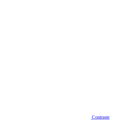
Diminuir fonte
Contraste