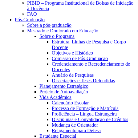
PIBID – Programa Institucional de Bolsas de Iniciação
à Docência
FAQ
Pós-Graduação
Sobre a pós-graduação
Mestrado e Doutorado em Educação
Sobre o Programa
Estrutura, Linhas de Pesquisa e Corpo
Docente
Objetivos e Histórico
Comissão de Pós-Graduação
Credenciamento e Recredenciamento de
Docentes
Anuário de Pesquisas
Dissertações e Teses Defendidas
Planejamento Estratégico
Projeto de Autoavaliação
Vida Acadêmica
Calendário Escolar
Processo de Formação e Matrícula
Proficiência – Língua Estrangeira
Disciplinas e Convalidação de Créditos
Mudança de Orientador
Religamento para Defesa
Estudante Especial