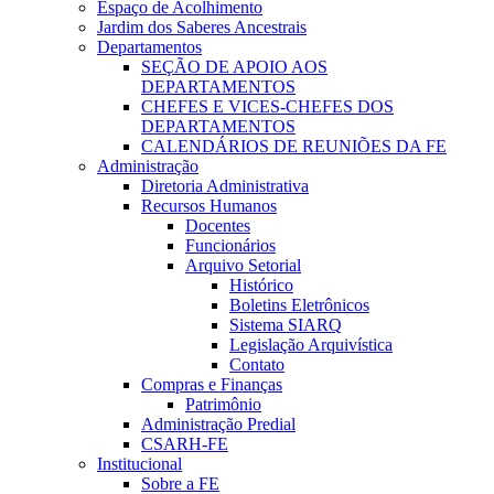
Espaço de Acolhimento
Jardim dos Saberes Ancestrais
Departamentos
SEÇÃO DE APOIO AOS
DEPARTAMENTOS
CHEFES E VICES-CHEFES DOS
DEPARTAMENTOS
CALENDÁRIOS DE REUNIÕES DA FE
Administração
Diretoria Administrativa
Recursos Humanos
Docentes
Funcionários
Arquivo Setorial
Histórico
Boletins Eletrônicos
Sistema SIARQ
Legislação Arquivística
Contato
Compras e Finanças
Patrimônio
Administração Predial
CSARH-FE
Institucional
Sobre a FE