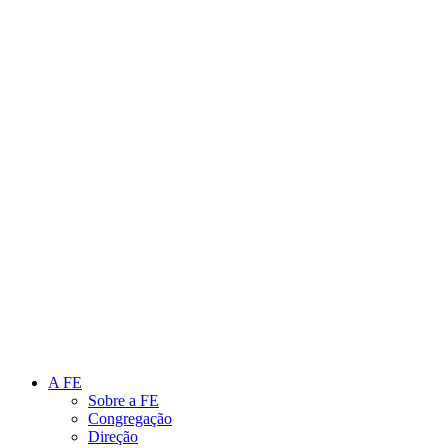
Link para o Instagram
Link para o Youtube
A FE
Sobre a FE
Congregação
Direção