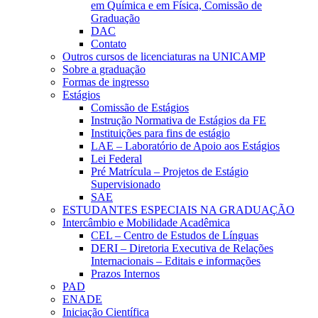
em Química e em Física, Comissão de
Graduação
DAC
Contato
Outros cursos de licenciaturas na UNICAMP
Sobre a graduação
Formas de ingresso
Estágios
Comissão de Estágios
Instrução Normativa de Estágios da FE
Instituições para fins de estágio
LAE – Laboratório de Apoio aos Estágios
Lei Federal
Pré Matrícula – Projetos de Estágio
Supervisionado
SAE
ESTUDANTES ESPECIAIS NA GRADUAÇÃO
Intercâmbio e Mobilidade Acadêmica
CEL – Centro de Estudos de Línguas
DERI – Diretoria Executiva de Relações
Internacionais – Editais e informações
Prazos Internos
PAD
ENADE
Iniciação Científica