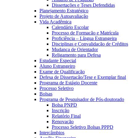
Dissertações e Teses Defendidas
Planejamento Estratégico
Projeto de Autoavaliação
Vida Acadêmica
Calendário Escolar
Processo de Formação e Matrícula
Proficiência – Língua Estrangeira
Disciplinas e Convalidação de Créditos
Mudança de Orientador
Religamento para Defesa
Estudante Especial
Aluno Estrangeiro
Exame de Qualificação
Defesa de Dissertação/Tese e Exemplar final
Programa de Estágio Docente
Processo Seletivo
Bolsas
Programa de Pesquisador de Pós-doutorado
Bolsa PNPD
Inscrição
Relatório Final
Renovação
Processo Seletivo Bolsas PPPD
Intercâmbios