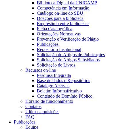
Biblioteca Digital da UNICAMP
Competência em Informação
Catálogo on-line do SBU
Doações para a biblioteca
Empréstimo entre bibliotecas
Ficha Catalográfica
Orientações Normativas
Prevenção e Verificação de Plágio
Publicações
Repositório Institucional
Solicitação de Artigos de Publicações
Solicitação de Artigos Subsidiados
Solicitação de Livros
Recursos on-line
Pesquisa Integrada
Base de dados e Repositórios
Catálogo Acervus
Boletim Informafricativo
Contéudo de Domínio Público
Horário de funcionamento
Contatos
Últimas aquisições
FAQ
Publicações
Equipe