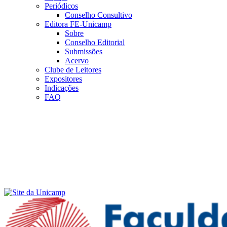
Periódicos
Conselho Consultivo
Editora FE-Unicamp
Sobre
Conselho Editorial
Submissões
Acervo
Clube de Leitores
Expositores
Indicações
FAQ
Menu