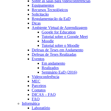
Sobre as salas para videoconferências
Equipamentos
Recursos Tecnológicos
Solicitação
Regulamentação da EaD
Dicas
Ambiente Virtual de Aprendizagem
Google for Education
Tutorial sobre o Google Meet
Moodle
Tutorial sobre o Moodle
Defesas de Teses em Andamento
Defesas de Teses Realizadas
Eventos
Em andamento
Realizados
Seminário EaD (2016)
Videoconferência
MEC
Parceiros
Contatos
DICAS – FAQ
FAQ
Informática
Laboratório