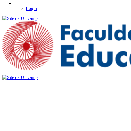
Login