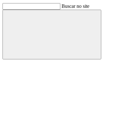
Buscar no site
Buscar
Link para o Facebook
Link para o Linkedin