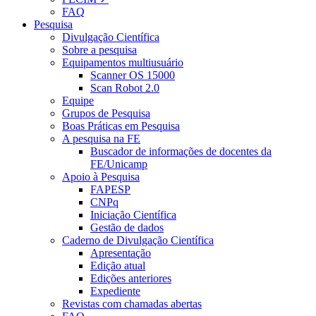
FAQ
Pesquisa
Divulgação Científica
Sobre a pesquisa
Equipamentos multiusuário
Scanner OS 15000
Scan Robot 2.0
Equipe
Grupos de Pesquisa
Boas Práticas em Pesquisa
A pesquisa na FE
Buscador de informações de docentes da
FE/Unicamp
Apoio à Pesquisa
FAPESP
CNPq
Iniciação Científica
Gestão de dados
Caderno de Divulgação Científica
Apresentação
Edição atual
Edições anteriores
Expediente
Revistas com chamadas abertas