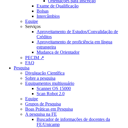
Orientações para Inscrição
Exame de Qualificação
Bolsas
Intercâmbios
Equipe
Serviços
Aproveitamento de Estudos/Convalidação de
Créditos
Aproveitamento de proficiência em língua
estrangeira
Mudança de Orientador
PECIM ↗
FAQ
Pesquisa
Divulgação Científica
Sobre a pesquisa
Equipamentos multiusuário
Scanner OS 15000
Scan Robot 2.0
Equipe
Grupos de Pesquisa
Boas Práticas em Pesquisa
A pesquisa na FE
Buscador de informações de docentes da
FE/Unicamp