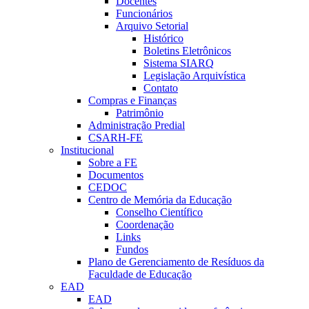
Docentes
Funcionários
Arquivo Setorial
Histórico
Boletins Eletrônicos
Sistema SIARQ
Legislação Arquivística
Contato
Compras e Finanças
Patrimônio
Administração Predial
CSARH-FE
Institucional
Sobre a FE
Documentos
CEDOC
Centro de Memória da Educação
Conselho Científico
Coordenação
Links
Fundos
Plano de Gerenciamento de Resíduos da
Faculdade de Educação
EAD
EAD