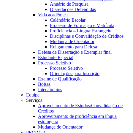
Anuário de Pesquisa
Dissertações Defendidas
Vida acadêmica
Caléndário Escolar
Processo de Formação e Matrícula
Proficiência – Língua Estrangeira
Disciplinas e Convalidação de Créditos
Mudança de Orientador
Religamento para Defesa
Defesa de Dissertação e Exemplar final
Estudante Especial
Processo Seletivo
Processo Seletivo
Orientações para Inscrição
Exame de Qualificação
Bolsas
Intercâmbios
Equipe
Serviços
Aproveitamento de Estudos/Convalidação de
Créditos
Aproveitamento de proficiência em língua
estrangeira
Mudança de Orientador
PECIM ↗