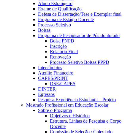
Aluno Estrangeiro
Exame de Qualificação
Defesa de Dissertação/Tese e Exemplar final
Programa de Estágio Docente
Processo Seletivo
Bolsas
Programa de Pesquisador de Pós-doutorado
Bolsa PNPD
Inscrição
Relatório Final
Renovação
Processo Seletivo Bolsas PPPD
Intercâmbios
Auxílio Financeiro
CAPES/PRINT
DSE/CAPES
DINTER
Egressos
Pesquisa Experiência Estudantil – Projeto
Mestrado Profissional em Educação Escolar
Sobre o Programa
Objetivos e Histórico
Estrutura, Linhas de Pesquisa e Corpo
Docente
Comissão de Seleção / Colegiado