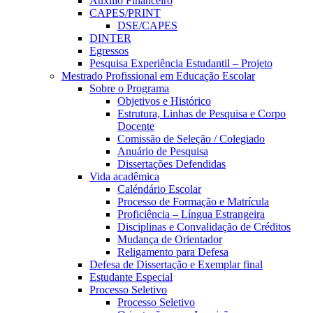
Auxílio Financeiro
CAPES/PRINT
DSE/CAPES
DINTER
Egressos
Pesquisa Experiência Estudantil – Projeto
Mestrado Profissional em Educação Escolar
Sobre o Programa
Objetivos e Histórico
Estrutura, Linhas de Pesquisa e Corpo
Docente
Comissão de Seleção / Colegiado
Anuário de Pesquisa
Dissertações Defendidas
Vida acadêmica
Caléndário Escolar
Processo de Formação e Matrícula
Proficiência – Língua Estrangeira
Disciplinas e Convalidação de Créditos
Mudança de Orientador
Religamento para Defesa
Defesa de Dissertação e Exemplar final
Estudante Especial
Processo Seletivo
Processo Seletivo