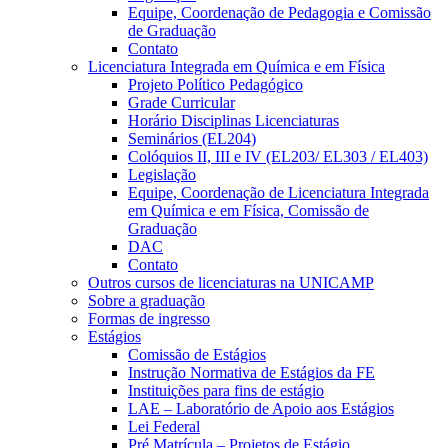
Equipe, Coordenação de Pedagogia e Comissão
de Graduação
Contato
Licenciatura Integrada em Química e em Física
Projeto Político Pedagógico
Grade Curricular
Horário Disciplinas Licenciaturas
Seminários (EL204)
Colóquios II, III e IV (EL203/ EL303 / EL403)
Legislação
Equipe, Coordenação de Licenciatura Integrada
em Química e em Física, Comissão de
Graduação
DAC
Contato
Outros cursos de licenciaturas na UNICAMP
Sobre a graduação
Formas de ingresso
Estágios
Comissão de Estágios
Instrução Normativa de Estágios da FE
Instituições para fins de estágio
LAE – Laboratório de Apoio aos Estágios
Lei Federal
Pré Matrícula – Projetos de Estágio