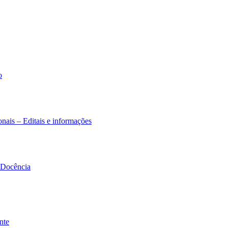
o
nais – Editais e informações
à Docência
nte