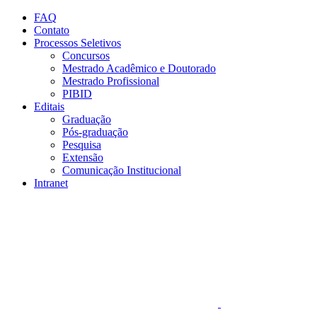
Conteúdo principal
Menu principal
Rodapé
FAQ
Contato
Processos Seletivos
Concursos
Mestrado Acadêmico e Doutorado
Mestrado Profissional
PIBID
Editais
Graduação
Pós-graduação
Pesquisa
Extensão
Comunicação Institucional
Intranet
Aumentar fonte