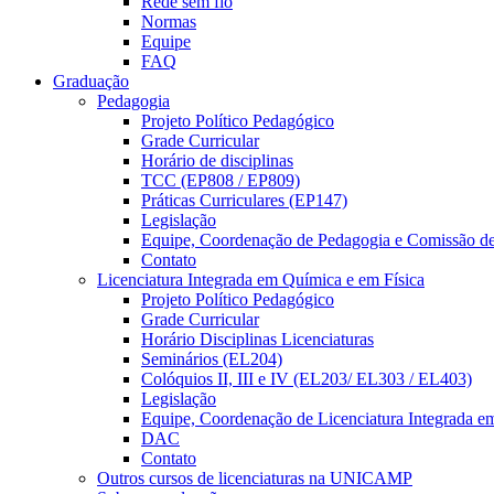
Rede sem fio
Normas
Equipe
FAQ
Graduação
Pedagogia
Projeto Político Pedagógico
Grade Curricular
Horário de disciplinas
TCC (EP808 / EP809)
Práticas Curriculares (EP147)
Legislação
Equipe, Coordenação de Pedagogia e Comissão d
Contato
Licenciatura Integrada em Química e em Física
Projeto Político Pedagógico
Grade Curricular
Horário Disciplinas Licenciaturas
Seminários (EL204)
Colóquios II, III e IV (EL203/ EL303 / EL403)
Legislação
Equipe, Coordenação de Licenciatura Integrada e
DAC
Contato
Outros cursos de licenciaturas na UNICAMP