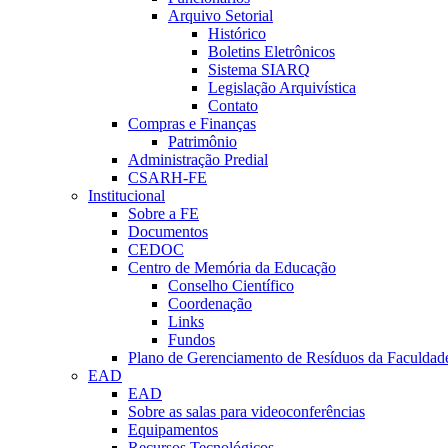
Arquivo Setorial
Histórico
Boletins Eletrônicos
Sistema SIARQ
Legislação Arquivística
Contato
Compras e Finanças
Patrimônio
Administração Predial
CSARH-FE
Institucional
Sobre a FE
Documentos
CEDOC
Centro de Memória da Educação
Conselho Científico
Coordenação
Links
Fundos
Plano de Gerenciamento de Resíduos da Faculdad
EAD
EAD
Sobre as salas para videoconferências
Equipamentos
Recursos Tecnológicos