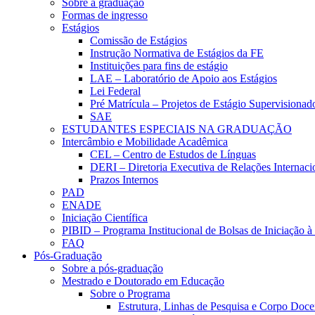
Sobre a graduação
Formas de ingresso
Estágios
Comissão de Estágios
Instrução Normativa de Estágios da FE
Instituições para fins de estágio
LAE – Laboratório de Apoio aos Estágios
Lei Federal
Pré Matrícula – Projetos de Estágio Supervisionad
SAE
ESTUDANTES ESPECIAIS NA GRADUAÇÃO
Intercâmbio e Mobilidade Acadêmica
CEL – Centro de Estudos de Línguas
DERI – Diretoria Executiva de Relações Internacio
Prazos Internos
PAD
ENADE
Iniciação Científica
PIBID – Programa Institucional de Bolsas de Iniciação 
FAQ
Pós-Graduação
Sobre a pós-graduação
Mestrado e Doutorado em Educação
Sobre o Programa
Estrutura, Linhas de Pesquisa e Corpo Doce