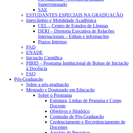
Supervisionado
SAE
ESTUDANTES ESPECIAIS NA GRADUAÇÃO
Intercâmbio e Mobilidade Acadêmica
CEL – Centro de Estudos de Línguas
DERI – Diretoria Executiva de Relações
Internacionais – Editais e informações
Prazos Internos
PAD
ENADE
Iniciação Científica
PIBID – Programa Institucional de Bolsas de Iniciação
à Docência
FAQ
Pós-Graduação
Sobre a pós-graduação
Mestrado e Doutorado em Educação
Sobre o Programa
Estrutura, Linhas de Pesquisa e Corpo
Docente
Objetivos e Histórico
Comissão de Pós-Graduação
Credenciamento e Recredenciamento de
Docentes
Anuário de Pesquisas