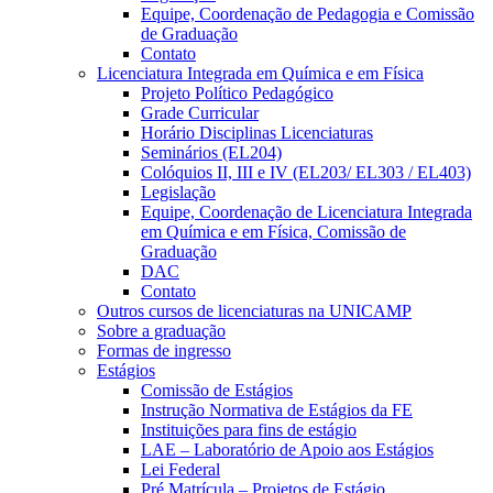
Equipe, Coordenação de Pedagogia e Comissão
de Graduação
Contato
Licenciatura Integrada em Química e em Física
Projeto Político Pedagógico
Grade Curricular
Horário Disciplinas Licenciaturas
Seminários (EL204)
Colóquios II, III e IV (EL203/ EL303 / EL403)
Legislação
Equipe, Coordenação de Licenciatura Integrada
em Química e em Física, Comissão de
Graduação
DAC
Contato
Outros cursos de licenciaturas na UNICAMP
Sobre a graduação
Formas de ingresso
Estágios
Comissão de Estágios
Instrução Normativa de Estágios da FE
Instituições para fins de estágio
LAE – Laboratório de Apoio aos Estágios
Lei Federal
Pré Matrícula – Projetos de Estágio