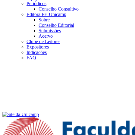
Periódicos
Conselho Consultivo
Editora FE-Unicamp
Sobre
Conselho Editorial
Submissões
Acervo
Clube de Leitores
Expositores
Indicações
FAQ
Menu