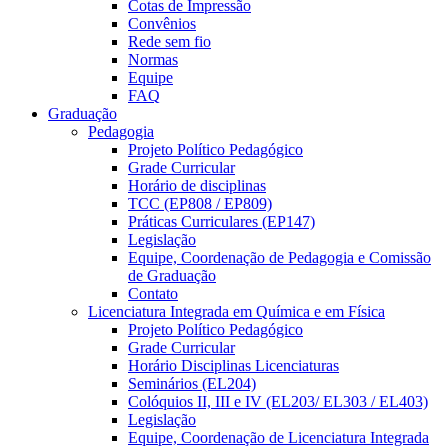
Cotas de Impressão
Convênios
Rede sem fio
Normas
Equipe
FAQ
Graduação
Pedagogia
Projeto Político Pedagógico
Grade Curricular
Horário de disciplinas
TCC (EP808 / EP809)
Práticas Curriculares (EP147)
Legislação
Equipe, Coordenação de Pedagogia e Comissão
de Graduação
Contato
Licenciatura Integrada em Química e em Física
Projeto Político Pedagógico
Grade Curricular
Horário Disciplinas Licenciaturas
Seminários (EL204)
Colóquios II, III e IV (EL203/ EL303 / EL403)
Legislação
Equipe, Coordenação de Licenciatura Integrada