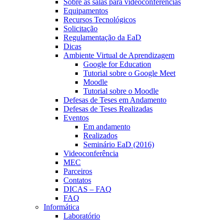
Sobre as salas para videoconferências
Equipamentos
Recursos Tecnológicos
Solicitação
Regulamentação da EaD
Dicas
Ambiente Virtual de Aprendizagem
Google for Education
Tutorial sobre o Google Meet
Moodle
Tutorial sobre o Moodle
Defesas de Teses em Andamento
Defesas de Teses Realizadas
Eventos
Em andamento
Realizados
Seminário EaD (2016)
Videoconferência
MEC
Parceiros
Contatos
DICAS – FAQ
FAQ
Informática
Laboratório