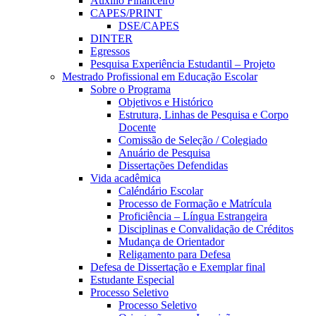
Auxílio Financeiro
CAPES/PRINT
DSE/CAPES
DINTER
Egressos
Pesquisa Experiência Estudantil – Projeto
Mestrado Profissional em Educação Escolar
Sobre o Programa
Objetivos e Histórico
Estrutura, Linhas de Pesquisa e Corpo
Docente
Comissão de Seleção / Colegiado
Anuário de Pesquisa
Dissertações Defendidas
Vida acadêmica
Caléndário Escolar
Processo de Formação e Matrícula
Proficiência – Língua Estrangeira
Disciplinas e Convalidação de Créditos
Mudança de Orientador
Religamento para Defesa
Defesa de Dissertação e Exemplar final
Estudante Especial
Processo Seletivo
Processo Seletivo