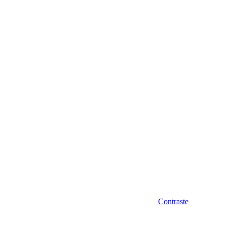
Diminuir fonte
Contraste