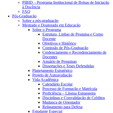
PIBID – Programa Institucional de Bolsas de Iniciação
à Docência
FAQ
Pós-Graduação
Sobre a pós-graduação
Mestrado e Doutorado em Educação
Sobre o Programa
Estrutura, Linhas de Pesquisa e Corpo
Docente
Objetivos e Histórico
Comissão de Pós-Graduação
Credenciamento e Recredenciamento de
Docentes
Anuário de Pesquisas
Dissertações e Teses Defendidas
Planejamento Estratégico
Projeto de Autoavaliação
Vida Acadêmica
Calendário Escolar
Processo de Formação e Matrícula
Proficiência – Língua Estrangeira
Disciplinas e Convalidação de Créditos
Mudança de Orientador
Religamento para Defesa
Estudante Especial