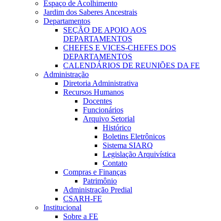
Espaço de Acolhimento
Jardim dos Saberes Ancestrais
Departamentos
SEÇÃO DE APOIO AOS
DEPARTAMENTOS
CHEFES E VICES-CHEFES DOS
DEPARTAMENTOS
CALENDÁRIOS DE REUNIÕES DA FE
Administração
Diretoria Administrativa
Recursos Humanos
Docentes
Funcionários
Arquivo Setorial
Histórico
Boletins Eletrônicos
Sistema SIARQ
Legislação Arquivística
Contato
Compras e Finanças
Patrimônio
Administração Predial
CSARH-FE
Institucional
Sobre a FE