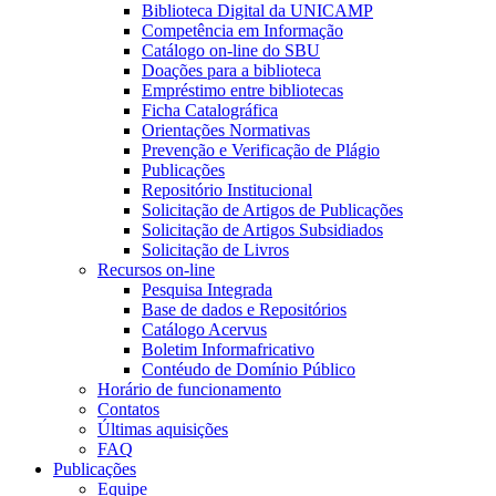
Biblioteca Digital da UNICAMP
Competência em Informação
Catálogo on-line do SBU
Doações para a biblioteca
Empréstimo entre bibliotecas
Ficha Catalográfica
Orientações Normativas
Prevenção e Verificação de Plágio
Publicações
Repositório Institucional
Solicitação de Artigos de Publicações
Solicitação de Artigos Subsidiados
Solicitação de Livros
Recursos on-line
Pesquisa Integrada
Base de dados e Repositórios
Catálogo Acervus
Boletim Informafricativo
Contéudo de Domínio Público
Horário de funcionamento
Contatos
Últimas aquisições
FAQ
Publicações
Equipe