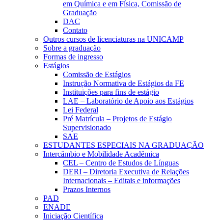
em Química e em Física, Comissão de
Graduação
DAC
Contato
Outros cursos de licenciaturas na UNICAMP
Sobre a graduação
Formas de ingresso
Estágios
Comissão de Estágios
Instrução Normativa de Estágios da FE
Instituições para fins de estágio
LAE – Laboratório de Apoio aos Estágios
Lei Federal
Pré Matrícula – Projetos de Estágio
Supervisionado
SAE
ESTUDANTES ESPECIAIS NA GRADUAÇÃO
Intercâmbio e Mobilidade Acadêmica
CEL – Centro de Estudos de Línguas
DERI – Diretoria Executiva de Relações
Internacionais – Editais e informações
Prazos Internos
PAD
ENADE
Iniciação Científica