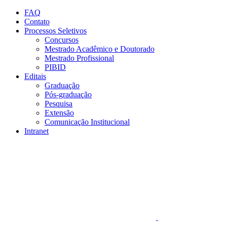
Conteúdo principal
Menu principal
Rodapé
FAQ
Contato
Processos Seletivos
Concursos
Mestrado Acadêmico e Doutorado
Mestrado Profissional
PIBID
Editais
Graduação
Pós-graduação
Pesquisa
Extensão
Comunicação Institucional
Intranet
Aumentar fonte