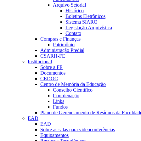
Arquivo Setorial
Histórico
Boletins Eletrônicos
Sistema SIARQ
Legislação Arquivística
Contato
Compras e Finanças
Patrimônio
Administração Predial
CSARH-FE
Institucional
Sobre a FE
Documentos
CEDOC
Centro de Memória da Educação
Conselho Científico
Coordenação
Links
Fundos
Plano de Gerenciamento de Resíduos da Faculdad
EAD
EAD
Sobre as salas para videoconferências
Equipamentos
Recursos Tecnológicos