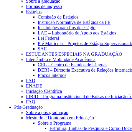
Sobre a graduação
Formas de ingresso
Estágios
Comissão de Estágios
Instrução Normativa de Estágios da FE
Instituições para fins de estágio
LAE – Laboratório de Apoio aos Estágios
Lei Federal
Pré Matrícula – Projetos de Estágio Supervisionad
SAE
ESTUDANTES ESPECIAIS NA GRADUAÇÃO
Intercâmbio e Mobilidade Acadêmica
CEL – Centro de Estudos de Línguas
DERI – Diretoria Executiva de Relações Internacio
Prazos Internos
PAD
ENADE
Iniciação Científica
PIBID – Programa Institucional de Bolsas de Iniciação 
FAQ
Pós-Graduação
Sobre a pós-graduação
Mestrado e Doutorado em Educação
Sobre o Programa
Estrutura, Linhas de Pesquisa e Corpo Doce