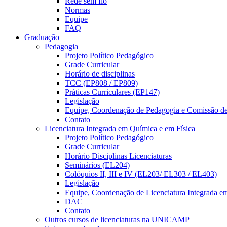
Rede sem fio
Normas
Equipe
FAQ
Graduação
Pedagogia
Projeto Político Pedagógico
Grade Curricular
Horário de disciplinas
TCC (EP808 / EP809)
Práticas Curriculares (EP147)
Legislação
Equipe, Coordenação de Pedagogia e Comissão d
Contato
Licenciatura Integrada em Química e em Física
Projeto Político Pedagógico
Grade Curricular
Horário Disciplinas Licenciaturas
Seminários (EL204)
Colóquios II, III e IV (EL203/ EL303 / EL403)
Legislação
Equipe, Coordenação de Licenciatura Integrada e
DAC
Contato
Outros cursos de licenciaturas na UNICAMP