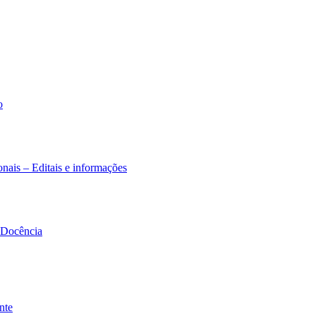
o
nais – Editais e informações
à Docência
nte