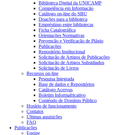
Biblioteca Digital da UNICAMP
Competência em Informação
Catálogo on-line do SBU
Doações para a biblioteca
Empréstimo entre bibliotecas
Ficha Catalográfica
Orientações Normativas
Prevenção e Verificação de Plágio
Publicações
Repositório Institucional
Solicitação de Artigos de Publicações
Solicitação de Artigos Subsidiados
Solicitação de Livros
Recursos on-line
Pesquisa Integrada
Base de dados e Repositórios
Catálogo Acervus
Boletim Informafricativo
Contéudo de Domínio Público
Horário de funcionamento
Contatos
Últimas aquisições
FAQ
Publicações
Equipe