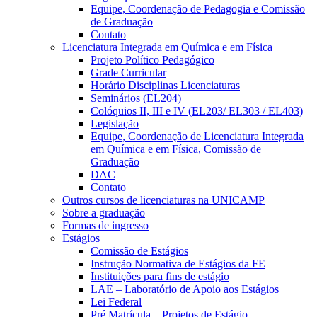
Equipe, Coordenação de Pedagogia e Comissão
de Graduação
Contato
Licenciatura Integrada em Química e em Física
Projeto Político Pedagógico
Grade Curricular
Horário Disciplinas Licenciaturas
Seminários (EL204)
Colóquios II, III e IV (EL203/ EL303 / EL403)
Legislação
Equipe, Coordenação de Licenciatura Integrada
em Química e em Física, Comissão de
Graduação
DAC
Contato
Outros cursos de licenciaturas na UNICAMP
Sobre a graduação
Formas de ingresso
Estágios
Comissão de Estágios
Instrução Normativa de Estágios da FE
Instituições para fins de estágio
LAE – Laboratório de Apoio aos Estágios
Lei Federal
Pré Matrícula – Projetos de Estágio