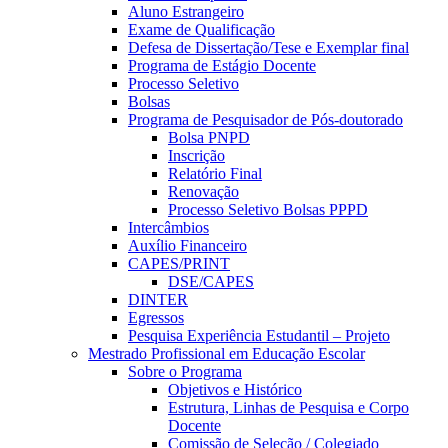
Aluno Estrangeiro
Exame de Qualificação
Defesa de Dissertação/Tese e Exemplar final
Programa de Estágio Docente
Processo Seletivo
Bolsas
Programa de Pesquisador de Pós-doutorado
Bolsa PNPD
Inscrição
Relatório Final
Renovação
Processo Seletivo Bolsas PPPD
Intercâmbios
Auxílio Financeiro
CAPES/PRINT
DSE/CAPES
DINTER
Egressos
Pesquisa Experiência Estudantil – Projeto
Mestrado Profissional em Educação Escolar
Sobre o Programa
Objetivos e Histórico
Estrutura, Linhas de Pesquisa e Corpo
Docente
Comissão de Seleção / Colegiado