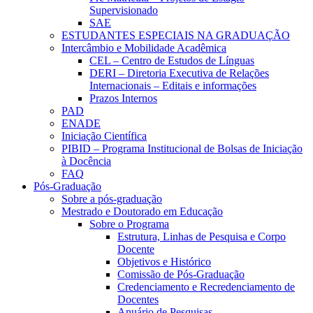
Supervisionado
SAE
ESTUDANTES ESPECIAIS NA GRADUAÇÃO
Intercâmbio e Mobilidade Acadêmica
CEL – Centro de Estudos de Línguas
DERI – Diretoria Executiva de Relações
Internacionais – Editais e informações
Prazos Internos
PAD
ENADE
Iniciação Científica
PIBID – Programa Institucional de Bolsas de Iniciação
à Docência
FAQ
Pós-Graduação
Sobre a pós-graduação
Mestrado e Doutorado em Educação
Sobre o Programa
Estrutura, Linhas de Pesquisa e Corpo
Docente
Objetivos e Histórico
Comissão de Pós-Graduação
Credenciamento e Recredenciamento de
Docentes
Anuário de Pesquisas