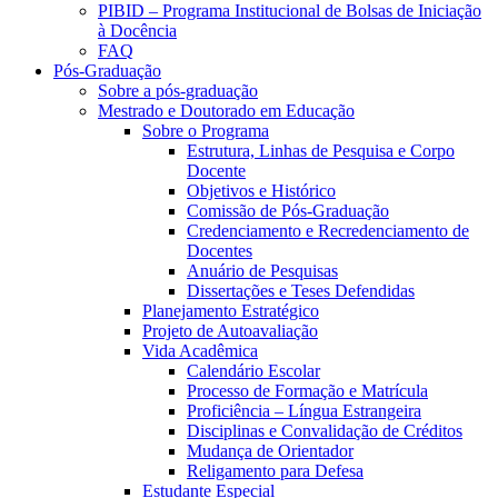
PIBID – Programa Institucional de Bolsas de Iniciação
à Docência
FAQ
Pós-Graduação
Sobre a pós-graduação
Mestrado e Doutorado em Educação
Sobre o Programa
Estrutura, Linhas de Pesquisa e Corpo
Docente
Objetivos e Histórico
Comissão de Pós-Graduação
Credenciamento e Recredenciamento de
Docentes
Anuário de Pesquisas
Dissertações e Teses Defendidas
Planejamento Estratégico
Projeto de Autoavaliação
Vida Acadêmica
Calendário Escolar
Processo de Formação e Matrícula
Proficiência – Língua Estrangeira
Disciplinas e Convalidação de Créditos
Mudança de Orientador
Religamento para Defesa
Estudante Especial