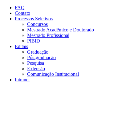
Conteúdo principal
Menu principal
Rodapé
FAQ
Contato
Processos Seletivos
Concursos
Mestrado Acadêmico e Doutorado
Mestrado Profissional
PIBID
Editais
Graduação
Pós-graduação
Pesquisa
Extensão
Comunicação Institucional
Intranet
Aumentar fonte
Diminuir fonte