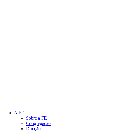
Link para o Instagram
Link para o Youtube
A FE
Sobre a FE
Congregação
Direção