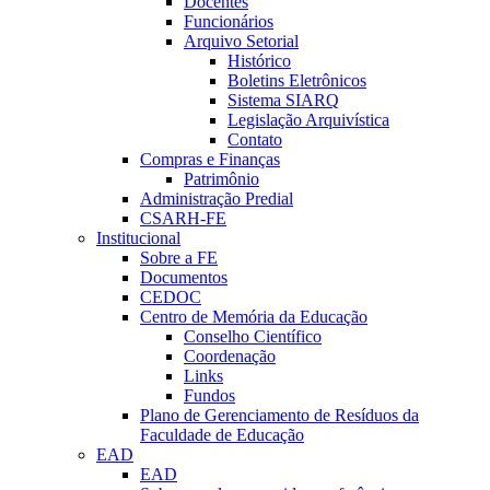
Docentes
Funcionários
Arquivo Setorial
Histórico
Boletins Eletrônicos
Sistema SIARQ
Legislação Arquivística
Contato
Compras e Finanças
Patrimônio
Administração Predial
CSARH-FE
Institucional
Sobre a FE
Documentos
CEDOC
Centro de Memória da Educação
Conselho Científico
Coordenação
Links
Fundos
Plano de Gerenciamento de Resíduos da
Faculdade de Educação
EAD
EAD