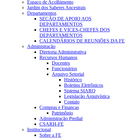
Espaço de Acolhimento
Jardim dos Saberes Ancestrais
Departamentos
SEÇÃO DE APOIO AOS
DEPARTAMENTOS
CHEFES E VICES-CHEFES DOS
DEPARTAMENTOS
CALENDÁRIOS DE REUNIÕES DA FE
Administração
Diretoria Administrativa
Recursos Humanos
Docentes
Funcionários
Arquivo Setorial
Histórico
Boletins Eletrônicos
Sistema SIARQ
Legislação Arquivística
Contato
Compras e Finanças
Patrimônio
Administração Predial
CSARH-FE
Institucional
Sobre a FE