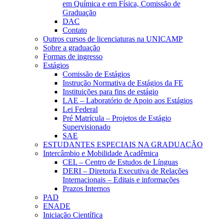
em Química e em Física, Comissão de
Graduação
DAC
Contato
Outros cursos de licenciaturas na UNICAMP
Sobre a graduação
Formas de ingresso
Estágios
Comissão de Estágios
Instrução Normativa de Estágios da FE
Instituições para fins de estágio
LAE – Laboratório de Apoio aos Estágios
Lei Federal
Pré Matrícula – Projetos de Estágio
Supervisionado
SAE
ESTUDANTES ESPECIAIS NA GRADUAÇÃO
Intercâmbio e Mobilidade Acadêmica
CEL – Centro de Estudos de Línguas
DERI – Diretoria Executiva de Relações
Internacionais – Editais e informações
Prazos Internos
PAD
ENADE
Iniciação Científica