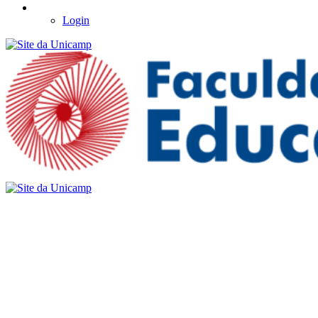
Login