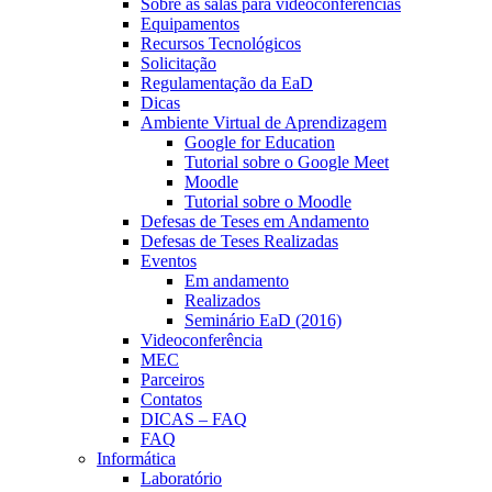
Sobre as salas para videoconferências
Equipamentos
Recursos Tecnológicos
Solicitação
Regulamentação da EaD
Dicas
Ambiente Virtual de Aprendizagem
Google for Education
Tutorial sobre o Google Meet
Moodle
Tutorial sobre o Moodle
Defesas de Teses em Andamento
Defesas de Teses Realizadas
Eventos
Em andamento
Realizados
Seminário EaD (2016)
Videoconferência
MEC
Parceiros
Contatos
DICAS – FAQ
FAQ
Informática
Laboratório