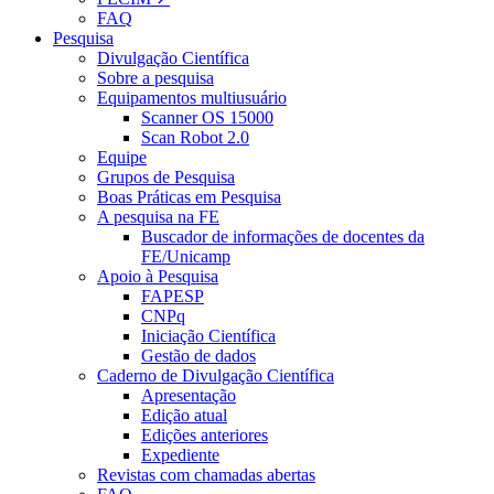
FAQ
Pesquisa
Divulgação Científica
Sobre a pesquisa
Equipamentos multiusuário
Scanner OS 15000
Scan Robot 2.0
Equipe
Grupos de Pesquisa
Boas Práticas em Pesquisa
A pesquisa na FE
Buscador de informações de docentes da
FE/Unicamp
Apoio à Pesquisa
FAPESP
CNPq
Iniciação Científica
Gestão de dados
Caderno de Divulgação Científica
Apresentação
Edição atual
Edições anteriores
Expediente
Revistas com chamadas abertas