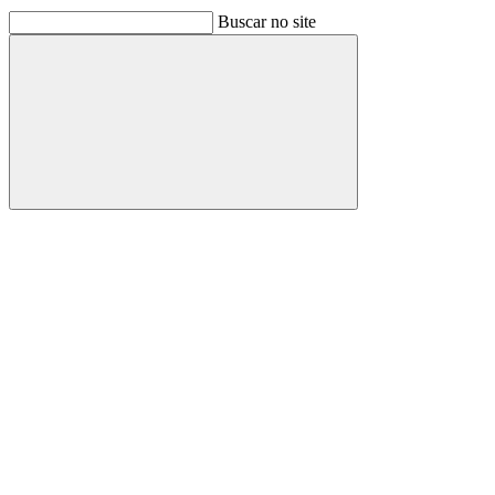
Buscar no site
Buscar
Link para o Facebook
Link para o Linkedin