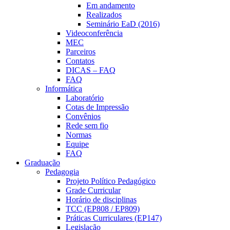
Em andamento
Realizados
Seminário EaD (2016)
Videoconferência
MEC
Parceiros
Contatos
DICAS – FAQ
FAQ
Informática
Laboratório
Cotas de Impressão
Convênios
Rede sem fio
Normas
Equipe
FAQ
Graduação
Pedagogia
Projeto Político Pedagógico
Grade Curricular
Horário de disciplinas
TCC (EP808 / EP809)
Práticas Curriculares (EP147)
Legislação