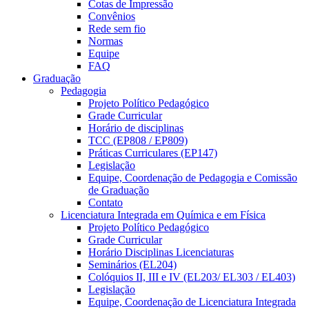
Cotas de Impressão
Convênios
Rede sem fio
Normas
Equipe
FAQ
Graduação
Pedagogia
Projeto Político Pedagógico
Grade Curricular
Horário de disciplinas
TCC (EP808 / EP809)
Práticas Curriculares (EP147)
Legislação
Equipe, Coordenação de Pedagogia e Comissão
de Graduação
Contato
Licenciatura Integrada em Química e em Física
Projeto Político Pedagógico
Grade Curricular
Horário Disciplinas Licenciaturas
Seminários (EL204)
Colóquios II, III e IV (EL203/ EL303 / EL403)
Legislação
Equipe, Coordenação de Licenciatura Integrada