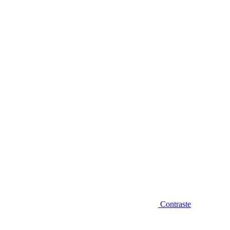
Diminuir fonte
Contraste