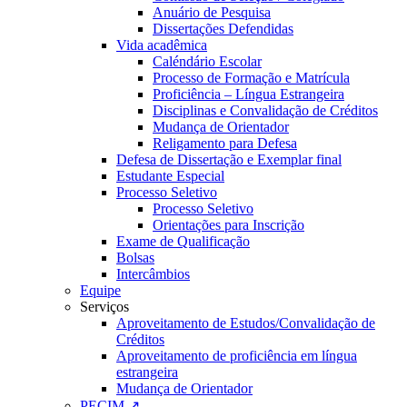
Anuário de Pesquisa
Dissertações Defendidas
Vida acadêmica
Caléndário Escolar
Processo de Formação e Matrícula
Proficiência – Língua Estrangeira
Disciplinas e Convalidação de Créditos
Mudança de Orientador
Religamento para Defesa
Defesa de Dissertação e Exemplar final
Estudante Especial
Processo Seletivo
Processo Seletivo
Orientações para Inscrição
Exame de Qualificação
Bolsas
Intercâmbios
Equipe
Serviços
Aproveitamento de Estudos/Convalidação de
Créditos
Aproveitamento de proficiência em língua
estrangeira
Mudança de Orientador
PECIM ↗