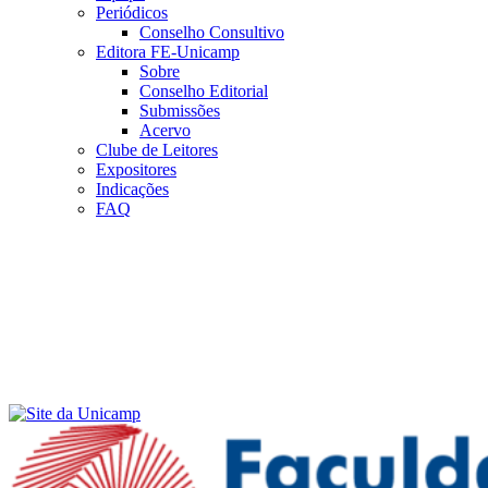
Periódicos
Conselho Consultivo
Editora FE-Unicamp
Sobre
Conselho Editorial
Submissões
Acervo
Clube de Leitores
Expositores
Indicações
FAQ
Menu