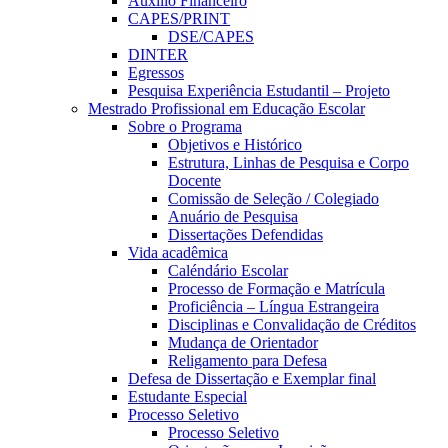
Auxílio Financeiro
CAPES/PRINT
DSE/CAPES
DINTER
Egressos
Pesquisa Experiência Estudantil – Projeto
Mestrado Profissional em Educação Escolar
Sobre o Programa
Objetivos e Histórico
Estrutura, Linhas de Pesquisa e Corpo
Docente
Comissão de Seleção / Colegiado
Anuário de Pesquisa
Dissertações Defendidas
Vida acadêmica
Caléndário Escolar
Processo de Formação e Matrícula
Proficiência – Língua Estrangeira
Disciplinas e Convalidação de Créditos
Mudança de Orientador
Religamento para Defesa
Defesa de Dissertação e Exemplar final
Estudante Especial
Processo Seletivo
Processo Seletivo