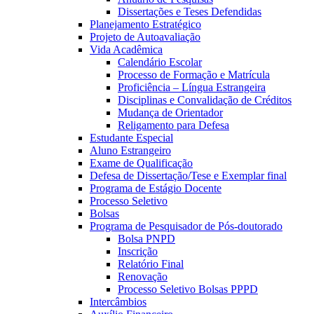
Dissertações e Teses Defendidas
Planejamento Estratégico
Projeto de Autoavaliação
Vida Acadêmica
Calendário Escolar
Processo de Formação e Matrícula
Proficiência – Língua Estrangeira
Disciplinas e Convalidação de Créditos
Mudança de Orientador
Religamento para Defesa
Estudante Especial
Aluno Estrangeiro
Exame de Qualificação
Defesa de Dissertação/Tese e Exemplar final
Programa de Estágio Docente
Processo Seletivo
Bolsas
Programa de Pesquisador de Pós-doutorado
Bolsa PNPD
Inscrição
Relatório Final
Renovação
Processo Seletivo Bolsas PPPD
Intercâmbios