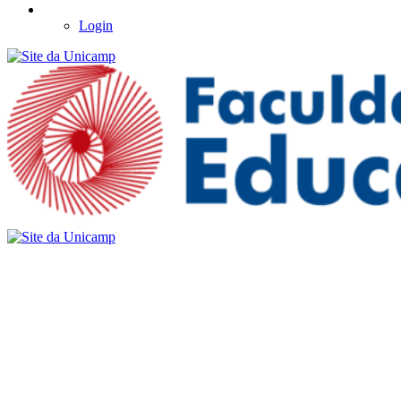
Login