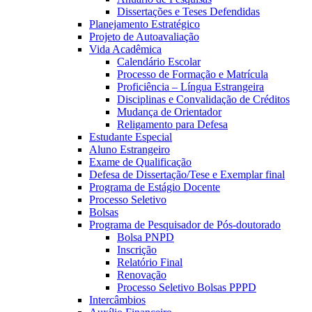
Dissertações e Teses Defendidas
Planejamento Estratégico
Projeto de Autoavaliação
Vida Acadêmica
Calendário Escolar
Processo de Formação e Matrícula
Proficiência – Língua Estrangeira
Disciplinas e Convalidação de Créditos
Mudança de Orientador
Religamento para Defesa
Estudante Especial
Aluno Estrangeiro
Exame de Qualificação
Defesa de Dissertação/Tese e Exemplar final
Programa de Estágio Docente
Processo Seletivo
Bolsas
Programa de Pesquisador de Pós-doutorado
Bolsa PNPD
Inscrição
Relatório Final
Renovação
Processo Seletivo Bolsas PPPD
Intercâmbios