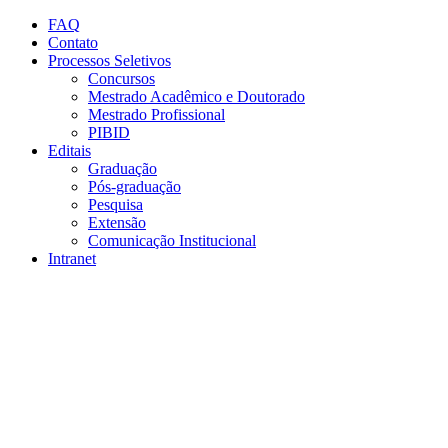
Conteúdo principal
Menu principal
Rodapé
FAQ
Contato
Processos Seletivos
Concursos
Mestrado Acadêmico e Doutorado
Mestrado Profissional
PIBID
Editais
Graduação
Pós-graduação
Pesquisa
Extensão
Comunicação Institucional
Intranet
Aumentar fonte
Diminuir fonte