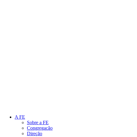
Link para o Instagram
Link para o Youtube
A FE
Sobre a FE
Congregação
Direção