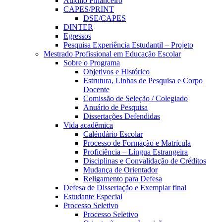
Auxílio Financeiro
CAPES/PRINT
DSE/CAPES
DINTER
Egressos
Pesquisa Experiência Estudantil – Projeto
Mestrado Profissional em Educação Escolar
Sobre o Programa
Objetivos e Histórico
Estrutura, Linhas de Pesquisa e Corpo
Docente
Comissão de Seleção / Colegiado
Anuário de Pesquisa
Dissertações Defendidas
Vida acadêmica
Caléndário Escolar
Processo de Formação e Matrícula
Proficiência – Língua Estrangeira
Disciplinas e Convalidação de Créditos
Mudança de Orientador
Religamento para Defesa
Defesa de Dissertação e Exemplar final
Estudante Especial
Processo Seletivo
Processo Seletivo