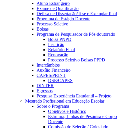
Aluno Estrangeiro
Exame de Qualificação
Defesa de Dissertação/Tese e Exemplar final
Programa de Estágio Docente
Processo Seletivo
Bolsas
Programa de Pesquisador de Pós-doutorado
Bolsa PNPD
Inscrição
Relatório Final
Renovação
Processo Seletivo Bolsas PPPD
Intercâmbios
Auxílio Financeiro
CAPES/PRINT
DSE/CAPES
DINTER
Egressos
Pesquisa Experiência Estudantil – Projeto
Mestrado Profissional em Educação Escolar
Sobre o Programa
Objetivos e Histórico
Estrutura, Linhas de Pesquisa e Corpo
Docente
Comissão de Seleção / Colegiado