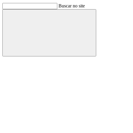
Buscar no site
Buscar
Link para o Facebook
Link para o Linkedin