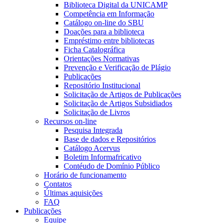
Biblioteca Digital da UNICAMP
Competência em Informação
Catálogo on-line do SBU
Doações para a biblioteca
Empréstimo entre bibliotecas
Ficha Catalográfica
Orientações Normativas
Prevenção e Verificação de Plágio
Publicações
Repositório Institucional
Solicitação de Artigos de Publicações
Solicitação de Artigos Subsidiados
Solicitação de Livros
Recursos on-line
Pesquisa Integrada
Base de dados e Repositórios
Catálogo Acervus
Boletim Informafricativo
Contéudo de Domínio Público
Horário de funcionamento
Contatos
Últimas aquisições
FAQ
Publicações
Equipe