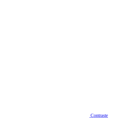
Diminuir fonte
Contraste