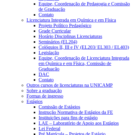
Equipe, Coordenação de Pedagogia e Comissão
de Graduação
Contato
Licenciatura Integrada em Química e em Física
Projeto Político Pedagógico
Grade Curricular
Horário Disciplinas Licenciaturas
Seminários (EL204)
Colóquios II, III e IV (EL203/ EL303 / EL403)
Legislação
Equipe, Coordenação de Licenciatura Integrada
em Química e em Física, Comissão de
Graduação
DAC
Contato
Outros cursos de licenciaturas na UNICAMP
Sobre a graduação
Formas de ingresso
Estágios
Comissão de Estágios
Instrução Normativa de Estágios da FE
Instituições para fins de estágio
LAE – Laboratório de Apoio aos Estágios
Lei Federal
Pré Matrícula – Projetos de Estágio