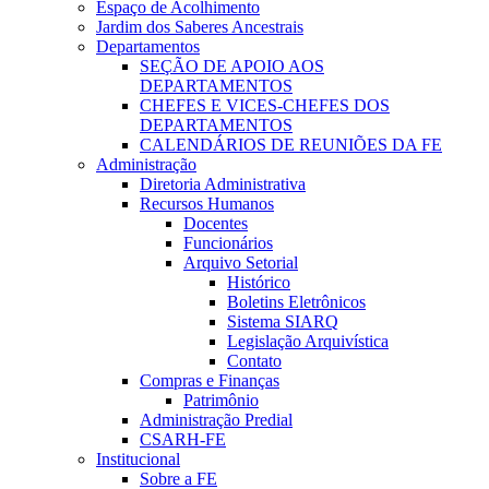
Espaço de Acolhimento
Jardim dos Saberes Ancestrais
Departamentos
SEÇÃO DE APOIO AOS
DEPARTAMENTOS
CHEFES E VICES-CHEFES DOS
DEPARTAMENTOS
CALENDÁRIOS DE REUNIÕES DA FE
Administração
Diretoria Administrativa
Recursos Humanos
Docentes
Funcionários
Arquivo Setorial
Histórico
Boletins Eletrônicos
Sistema SIARQ
Legislação Arquivística
Contato
Compras e Finanças
Patrimônio
Administração Predial
CSARH-FE
Institucional
Sobre a FE