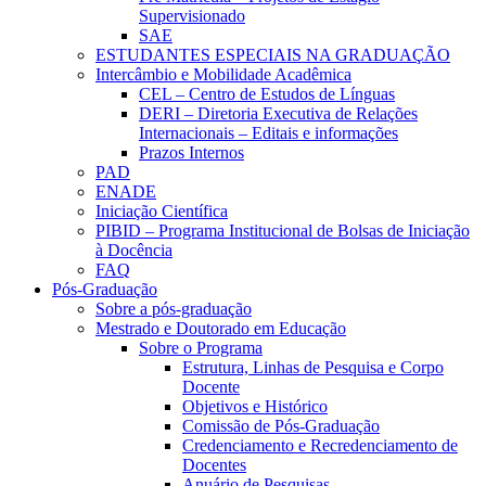
Supervisionado
SAE
ESTUDANTES ESPECIAIS NA GRADUAÇÃO
Intercâmbio e Mobilidade Acadêmica
CEL – Centro de Estudos de Línguas
DERI – Diretoria Executiva de Relações
Internacionais – Editais e informações
Prazos Internos
PAD
ENADE
Iniciação Científica
PIBID – Programa Institucional de Bolsas de Iniciação
à Docência
FAQ
Pós-Graduação
Sobre a pós-graduação
Mestrado e Doutorado em Educação
Sobre o Programa
Estrutura, Linhas de Pesquisa e Corpo
Docente
Objetivos e Histórico
Comissão de Pós-Graduação
Credenciamento e Recredenciamento de
Docentes
Anuário de Pesquisas