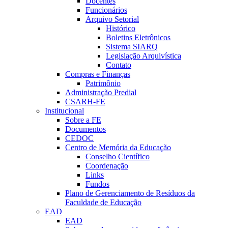
Docentes
Funcionários
Arquivo Setorial
Histórico
Boletins Eletrônicos
Sistema SIARQ
Legislação Arquivística
Contato
Compras e Finanças
Patrimônio
Administração Predial
CSARH-FE
Institucional
Sobre a FE
Documentos
CEDOC
Centro de Memória da Educação
Conselho Científico
Coordenação
Links
Fundos
Plano de Gerenciamento de Resíduos da
Faculdade de Educação
EAD
EAD