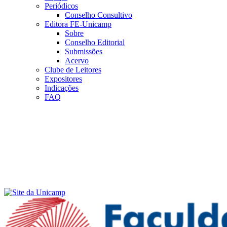
Periódicos
Conselho Consultivo
Editora FE-Unicamp
Sobre
Conselho Editorial
Submissões
Acervo
Clube de Leitores
Expositores
Indicações
FAQ
Menu