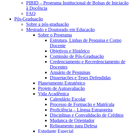
PIBID – Programa Institucional de Bolsas de Iniciação
à Docência
FAQ
Pós-Graduação
Sobre a pós-graduação
Mestrado e Doutorado em Educação
Sobre o Programa
Estrutura, Linhas de Pesquisa e Corpo
Docente
Objetivos e Histórico
Comissão de Pós-Graduação
Credenciamento e Recredenciamento de
Docentes
Anuário de Pesquisas
Dissertações e Teses Defendidas
Planejamento Estratégico
Projeto de Autoavaliação
Vida Acadêmica
Calendário Escolar
Processo de Formação e Matrícula
Proficiência – Língua Estrangeira
Disciplinas e Convalidação de Créditos
Mudança de Orientador
Religamento para Defesa
Estudante Especial