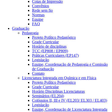
Cotas de Impressão
Convênios
Rede sem fio
Normas
Equipe
FAQ
Graduação
Pedagogia
Projeto Político Pedagógico
Grade Curricular
Horário de disciplinas
TCC (EP808 / EP809)
Práticas Curriculares (EP147)
Legislação
Equipe, Coordenação de Pedagogia e Comissão
de Graduação
Contato
Licenciatura Integrada em Química e em Física
Projeto Político Pedagógico
Grade Curricular
Horário Disciplinas Licenciaturas
Seminários (EL204)
Colóquios II, III e IV (EL203/ EL303 / EL403)
Legislação
Equipe, Coordenação de Licenciatura Integrada