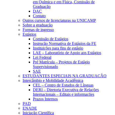
em Química e em Física, Comissão de
Graduação
DAC
Contato
Outros cursos de licenciaturas na UNICAMP
Sobre a graduação
Formas de ingresso
Estágios
Comissão de Estágios
Instrução Normativa de Estágios da FE
Instituições para fins de estágio
LAE – Laboratório de Apoio aos Estágios
Lei Federal
Pré Matrícula – Projetos de Estágio
Supervisionado
SAE
ESTUDANTES ESPECIAIS NA GRADUAÇÃO
Intercâmbio e Mobilidade Acadêmica
CEL – Centro de Estudos de Línguas
DERI – Diretoria Executiva de Relações
Internacionais – Editais e informações
Prazos Internos
PAD
ENADE
Iniciação Científica