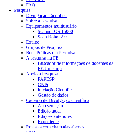
FAQ
Pesquisa
Divulgação Científica
Sobre a pesquisa
Equipamentos multiusuário
Scanner OS 15000
Scan Robot 2.0
Equipe
Grupos de Pesquisa
Boas Práticas em Pesquisa
A pesquisa na FE
Buscador de informações de docentes da
FE/Unicamp
Apoio à Pesquisa
FAPESP
CNPq
Iniciação Científica
Gestão de dados
Caderno de Divulgação Científica
Apresentação
Edição atual
Edições anteriores
Expediente
Revistas com chamadas abertas