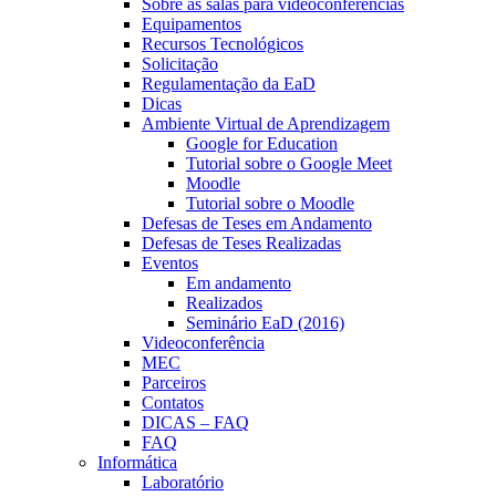
Sobre as salas para videoconferências
Equipamentos
Recursos Tecnológicos
Solicitação
Regulamentação da EaD
Dicas
Ambiente Virtual de Aprendizagem
Google for Education
Tutorial sobre o Google Meet
Moodle
Tutorial sobre o Moodle
Defesas de Teses em Andamento
Defesas de Teses Realizadas
Eventos
Em andamento
Realizados
Seminário EaD (2016)
Videoconferência
MEC
Parceiros
Contatos
DICAS – FAQ
FAQ
Informática
Laboratório