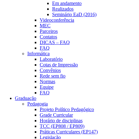
Em andamento
Realizados
Seminário EaD (2016)
Videoconferência
MEC
Parceiros
Contatos
DICAS – FAQ
FAQ
Informática
Laboratório
Cotas de Impressão
Convênios
Rede sem fio
Normas
Equipe
FAQ
Graduação
Pedagogia
Projeto Político Pedagógico
Grade Curricular
Horário de disciplinas
TCC (EP808 / EP809)
Práticas Curriculares (EP147)
Legislação