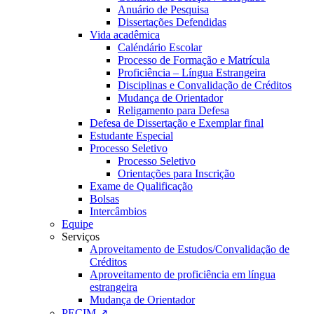
Anuário de Pesquisa
Dissertações Defendidas
Vida acadêmica
Caléndário Escolar
Processo de Formação e Matrícula
Proficiência – Língua Estrangeira
Disciplinas e Convalidação de Créditos
Mudança de Orientador
Religamento para Defesa
Defesa de Dissertação e Exemplar final
Estudante Especial
Processo Seletivo
Processo Seletivo
Orientações para Inscrição
Exame de Qualificação
Bolsas
Intercâmbios
Equipe
Serviços
Aproveitamento de Estudos/Convalidação de
Créditos
Aproveitamento de proficiência em língua
estrangeira
Mudança de Orientador
PECIM ↗