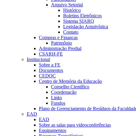
Arquivo Setorial
Histórico
Boletins Eletrônicos
Sistema SIARQ
Legislação Arquivística
Contato
Compras e Finanças
Patrimônio
Administração Predial
CSARH-FE
Institucional
Sobre a FE
Documentos
CEDOC
Centro de Memória da Educação
Conselho Científico
Coordenação
Links
Fundos
Plano de Gerenciamento de Resíduos da Faculdad
EAD
EAD
Sobre as salas para videoconferências
Equipamentos
Recursos Tecnológicos