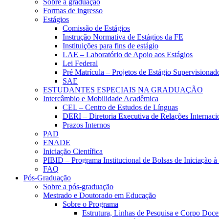
Sobre a graduação
Formas de ingresso
Estágios
Comissão de Estágios
Instrução Normativa de Estágios da FE
Instituições para fins de estágio
LAE – Laboratório de Apoio aos Estágios
Lei Federal
Pré Matrícula – Projetos de Estágio Supervisionad
SAE
ESTUDANTES ESPECIAIS NA GRADUAÇÃO
Intercâmbio e Mobilidade Acadêmica
CEL – Centro de Estudos de Línguas
DERI – Diretoria Executiva de Relações Internacio
Prazos Internos
PAD
ENADE
Iniciação Científica
PIBID – Programa Institucional de Bolsas de Iniciação 
FAQ
Pós-Graduação
Sobre a pós-graduação
Mestrado e Doutorado em Educação
Sobre o Programa
Estrutura, Linhas de Pesquisa e Corpo Doce