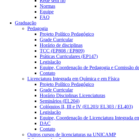
Rede sem fio
Normas
Equipe
FAQ
Graduação
Pedagogia
Projeto Político Pedagógico
Grade Curricular
Horário de disciplinas
TCC (EP808 / EP809)
Práticas Curriculares (EP147)
Legislação
Equipe, Coordenação de Pedagogia e Comissão d
Contato
Licenciatura Integrada em Química e em Física
Projeto Político Pedagógico
Grade Curricular
Horário Disciplinas Licenciaturas
Seminários (EL204)
Colóquios II, III e IV (EL203/ EL303 / EL403)
Legislação
Equipe, Coordenação de Licenciatura Integrada e
DAC
Contato
Outros cursos de licenciaturas na UNICAMP