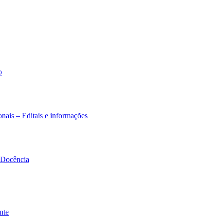
o
nais – Editais e informações
à Docência
nte