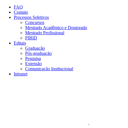
Conteúdo principal
Menu principal
Rodapé
FAQ
Contato
Processos Seletivos
Concursos
Mestrado Acadêmico e Doutorado
Mestrado Profissional
PIBID
Editais
Graduação
Pós-graduação
Pesquisa
Extensão
Comunicação Institucional
Intranet
Aumentar fonte