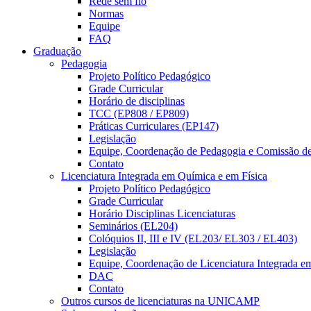
Rede sem fio
Normas
Equipe
FAQ
Graduação
Pedagogia
Projeto Político Pedagógico
Grade Curricular
Horário de disciplinas
TCC (EP808 / EP809)
Práticas Curriculares (EP147)
Legislação
Equipe, Coordenação de Pedagogia e Comissão d
Contato
Licenciatura Integrada em Química e em Física
Projeto Político Pedagógico
Grade Curricular
Horário Disciplinas Licenciaturas
Seminários (EL204)
Colóquios II, III e IV (EL203/ EL303 / EL403)
Legislação
Equipe, Coordenação de Licenciatura Integrada e
DAC
Contato
Outros cursos de licenciaturas na UNICAMP