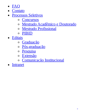
Conteúdo principal
Menu principal
Rodapé
FAQ
Contato
Processos Seletivos
Concursos
Mestrado Acadêmico e Doutorado
Mestrado Profissional
PIBID
Editais
Graduação
Pós-graduação
Pesquisa
Extensão
Comunicação Institucional
Intranet
Aumentar fonte