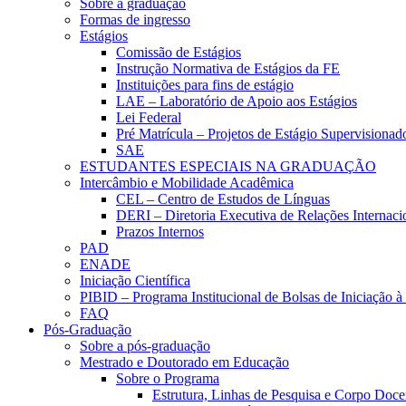
Sobre a graduação
Formas de ingresso
Estágios
Comissão de Estágios
Instrução Normativa de Estágios da FE
Instituições para fins de estágio
LAE – Laboratório de Apoio aos Estágios
Lei Federal
Pré Matrícula – Projetos de Estágio Supervisionad
SAE
ESTUDANTES ESPECIAIS NA GRADUAÇÃO
Intercâmbio e Mobilidade Acadêmica
CEL – Centro de Estudos de Línguas
DERI – Diretoria Executiva de Relações Internacio
Prazos Internos
PAD
ENADE
Iniciação Científica
PIBID – Programa Institucional de Bolsas de Iniciação 
FAQ
Pós-Graduação
Sobre a pós-graduação
Mestrado e Doutorado em Educação
Sobre o Programa
Estrutura, Linhas de Pesquisa e Corpo Doce