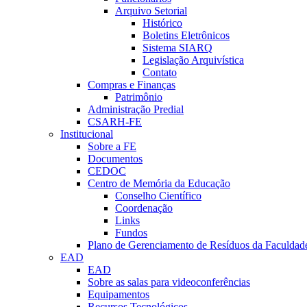
Arquivo Setorial
Histórico
Boletins Eletrônicos
Sistema SIARQ
Legislação Arquivística
Contato
Compras e Finanças
Patrimônio
Administração Predial
CSARH-FE
Institucional
Sobre a FE
Documentos
CEDOC
Centro de Memória da Educação
Conselho Científico
Coordenação
Links
Fundos
Plano de Gerenciamento de Resíduos da Faculdad
EAD
EAD
Sobre as salas para videoconferências
Equipamentos
Recursos Tecnológicos