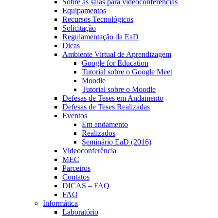
Sobre as salas para videoconferências
Equipamentos
Recursos Tecnológicos
Solicitação
Regulamentação da EaD
Dicas
Ambiente Virtual de Aprendizagem
Google for Education
Tutorial sobre o Google Meet
Moodle
Tutorial sobre o Moodle
Defesas de Teses em Andamento
Defesas de Teses Realizadas
Eventos
Em andamento
Realizados
Seminário EaD (2016)
Videoconferência
MEC
Parceiros
Contatos
DICAS – FAQ
FAQ
Informática
Laboratório