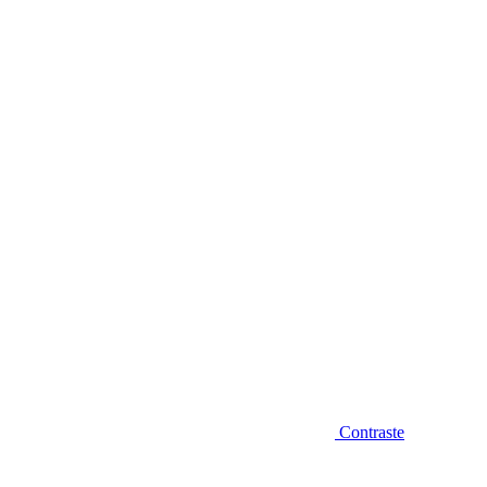
Diminuir fonte
Contraste