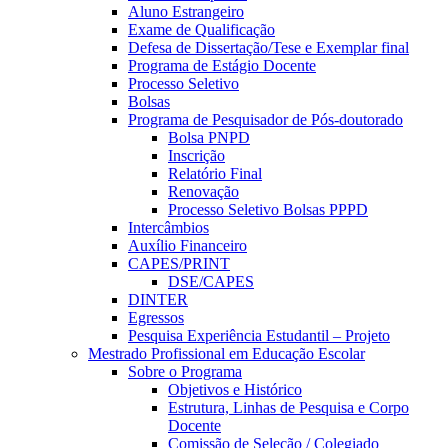
Aluno Estrangeiro
Exame de Qualificação
Defesa de Dissertação/Tese e Exemplar final
Programa de Estágio Docente
Processo Seletivo
Bolsas
Programa de Pesquisador de Pós-doutorado
Bolsa PNPD
Inscrição
Relatório Final
Renovação
Processo Seletivo Bolsas PPPD
Intercâmbios
Auxílio Financeiro
CAPES/PRINT
DSE/CAPES
DINTER
Egressos
Pesquisa Experiência Estudantil – Projeto
Mestrado Profissional em Educação Escolar
Sobre o Programa
Objetivos e Histórico
Estrutura, Linhas de Pesquisa e Corpo
Docente
Comissão de Seleção / Colegiado