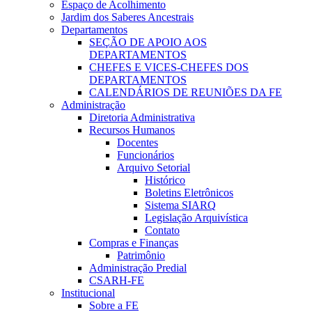
Espaço de Acolhimento
Jardim dos Saberes Ancestrais
Departamentos
SEÇÃO DE APOIO AOS
DEPARTAMENTOS
CHEFES E VICES-CHEFES DOS
DEPARTAMENTOS
CALENDÁRIOS DE REUNIÕES DA FE
Administração
Diretoria Administrativa
Recursos Humanos
Docentes
Funcionários
Arquivo Setorial
Histórico
Boletins Eletrônicos
Sistema SIARQ
Legislação Arquivística
Contato
Compras e Finanças
Patrimônio
Administração Predial
CSARH-FE
Institucional
Sobre a FE