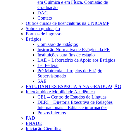
em Química e em Física, Comissão de
Graduação
DAC
Contato
Outros cursos de licenciaturas na UNICAMP
Sobre a graduação
Formas de ingresso
Estágios
Comissão de Estágios
Instrução Normativa de Estágios da FE
Instituições para fins de estágio
LAE – Laboratório de Apoio aos Estágios
Lei Federal
Pré Matrícula – Projetos de Estágio
Supervisionado
SAE
ESTUDANTES ESPECIAIS NA GRADUAÇÃO
Intercâmbio e Mobilidade Acadêmica
CEL – Centro de Estudos de Línguas
DERI – Diretoria Executiva de Relações
Internacionais – Editais e informações
Prazos Internos
PAD
ENADE
Iniciação Científica