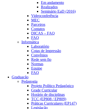
Em andamento
Realizados
Seminário EaD (2016)
Videoconferência
MEC
Parceiros
Contatos
DICAS – FAQ
FAQ
Informática
Laboratório
Cotas de Impressão
Convênios
Rede sem fio
Normas
Equipe
FAQ
Graduação
Pedagogia
Projeto Político Pedagógico
Grade Curricular
Horário de disciplinas
TCC (EP808 / EP809)
Práticas Curriculares (EP147)
Legislação