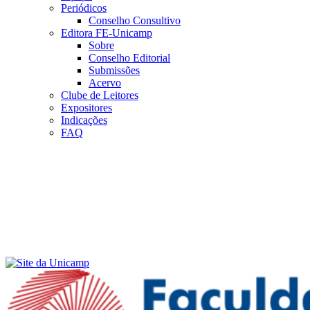
Periódicos
Conselho Consultivo
Editora FE-Unicamp
Sobre
Conselho Editorial
Submissões
Acervo
Clube de Leitores
Expositores
Indicações
FAQ
Menu