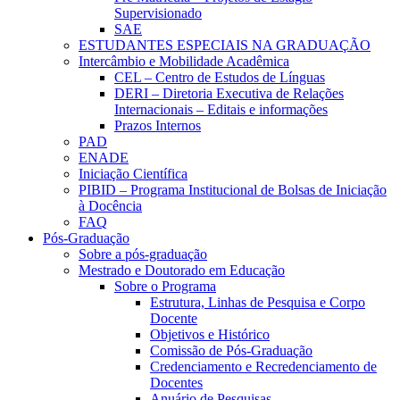
Supervisionado
SAE
ESTUDANTES ESPECIAIS NA GRADUAÇÃO
Intercâmbio e Mobilidade Acadêmica
CEL – Centro de Estudos de Línguas
DERI – Diretoria Executiva de Relações
Internacionais – Editais e informações
Prazos Internos
PAD
ENADE
Iniciação Científica
PIBID – Programa Institucional de Bolsas de Iniciação
à Docência
FAQ
Pós-Graduação
Sobre a pós-graduação
Mestrado e Doutorado em Educação
Sobre o Programa
Estrutura, Linhas de Pesquisa e Corpo
Docente
Objetivos e Histórico
Comissão de Pós-Graduação
Credenciamento e Recredenciamento de
Docentes
Anuário de Pesquisas