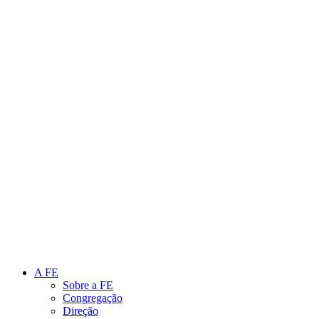
Link para o Instagram
Link para o Youtube
A FE
Sobre a FE
Congregação
Direção