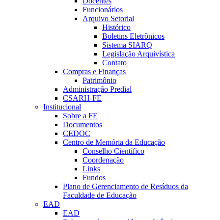
Docentes
Funcionários
Arquivo Setorial
Histórico
Boletins Eletrônicos
Sistema SIARQ
Legislação Arquivística
Contato
Compras e Finanças
Patrimônio
Administração Predial
CSARH-FE
Institucional
Sobre a FE
Documentos
CEDOC
Centro de Memória da Educação
Conselho Científico
Coordenação
Links
Fundos
Plano de Gerenciamento de Resíduos da
Faculdade de Educação
EAD
EAD