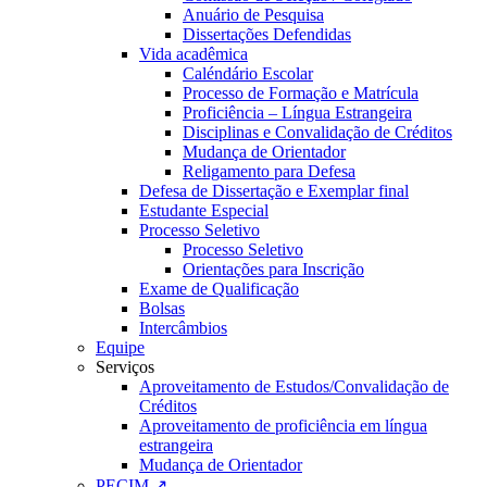
Anuário de Pesquisa
Dissertações Defendidas
Vida acadêmica
Caléndário Escolar
Processo de Formação e Matrícula
Proficiência – Língua Estrangeira
Disciplinas e Convalidação de Créditos
Mudança de Orientador
Religamento para Defesa
Defesa de Dissertação e Exemplar final
Estudante Especial
Processo Seletivo
Processo Seletivo
Orientações para Inscrição
Exame de Qualificação
Bolsas
Intercâmbios
Equipe
Serviços
Aproveitamento de Estudos/Convalidação de
Créditos
Aproveitamento de proficiência em língua
estrangeira
Mudança de Orientador
PECIM ↗