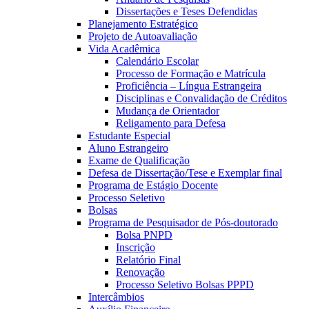
Dissertações e Teses Defendidas
Planejamento Estratégico
Projeto de Autoavaliação
Vida Acadêmica
Calendário Escolar
Processo de Formação e Matrícula
Proficiência – Língua Estrangeira
Disciplinas e Convalidação de Créditos
Mudança de Orientador
Religamento para Defesa
Estudante Especial
Aluno Estrangeiro
Exame de Qualificação
Defesa de Dissertação/Tese e Exemplar final
Programa de Estágio Docente
Processo Seletivo
Bolsas
Programa de Pesquisador de Pós-doutorado
Bolsa PNPD
Inscrição
Relatório Final
Renovação
Processo Seletivo Bolsas PPPD
Intercâmbios