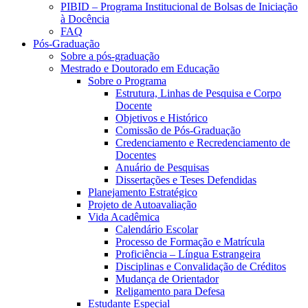
PIBID – Programa Institucional de Bolsas de Iniciação
à Docência
FAQ
Pós-Graduação
Sobre a pós-graduação
Mestrado e Doutorado em Educação
Sobre o Programa
Estrutura, Linhas de Pesquisa e Corpo
Docente
Objetivos e Histórico
Comissão de Pós-Graduação
Credenciamento e Recredenciamento de
Docentes
Anuário de Pesquisas
Dissertações e Teses Defendidas
Planejamento Estratégico
Projeto de Autoavaliação
Vida Acadêmica
Calendário Escolar
Processo de Formação e Matrícula
Proficiência – Língua Estrangeira
Disciplinas e Convalidação de Créditos
Mudança de Orientador
Religamento para Defesa
Estudante Especial