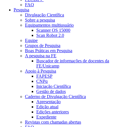
FAQ
Pesquisa
Divulgação Científica
Sobre a pesquisa
Equipamentos multiusuário
Scanner OS 15000
Scan Robot 2.0
Equipe
Grupos de Pesquisa
Boas Práticas em Pesquisa
A pesquisa na FE
Buscador de informações de docentes da
FE/Unicamp
Apoio à Pesquisa
FAPESP
CNPq
Iniciação Científica
Gestão de dados
Caderno de Divulgação Científica
Apresentação
Edição atual
Edições anteriores
Expediente
Revistas com chamadas abertas