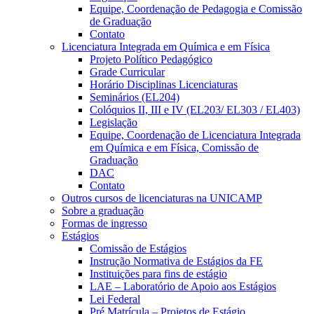
Equipe, Coordenação de Pedagogia e Comissão
de Graduação
Contato
Licenciatura Integrada em Química e em Física
Projeto Político Pedagógico
Grade Curricular
Horário Disciplinas Licenciaturas
Seminários (EL204)
Colóquios II, III e IV (EL203/ EL303 / EL403)
Legislação
Equipe, Coordenação de Licenciatura Integrada
em Química e em Física, Comissão de
Graduação
DAC
Contato
Outros cursos de licenciaturas na UNICAMP
Sobre a graduação
Formas de ingresso
Estágios
Comissão de Estágios
Instrução Normativa de Estágios da FE
Instituições para fins de estágio
LAE – Laboratório de Apoio aos Estágios
Lei Federal
Pré Matrícula – Projetos de Estágio