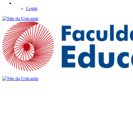
Login