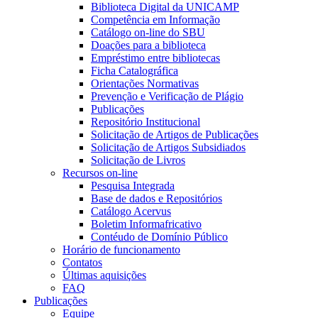
Biblioteca Digital da UNICAMP
Competência em Informação
Catálogo on-line do SBU
Doações para a biblioteca
Empréstimo entre bibliotecas
Ficha Catalográfica
Orientações Normativas
Prevenção e Verificação de Plágio
Publicações
Repositório Institucional
Solicitação de Artigos de Publicações
Solicitação de Artigos Subsidiados
Solicitação de Livros
Recursos on-line
Pesquisa Integrada
Base de dados e Repositórios
Catálogo Acervus
Boletim Informafricativo
Contéudo de Domínio Público
Horário de funcionamento
Contatos
Últimas aquisições
FAQ
Publicações
Equipe