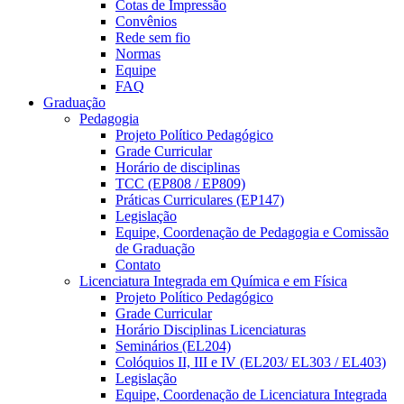
Cotas de Impressão
Convênios
Rede sem fio
Normas
Equipe
FAQ
Graduação
Pedagogia
Projeto Político Pedagógico
Grade Curricular
Horário de disciplinas
TCC (EP808 / EP809)
Práticas Curriculares (EP147)
Legislação
Equipe, Coordenação de Pedagogia e Comissão
de Graduação
Contato
Licenciatura Integrada em Química e em Física
Projeto Político Pedagógico
Grade Curricular
Horário Disciplinas Licenciaturas
Seminários (EL204)
Colóquios II, III e IV (EL203/ EL303 / EL403)
Legislação
Equipe, Coordenação de Licenciatura Integrada