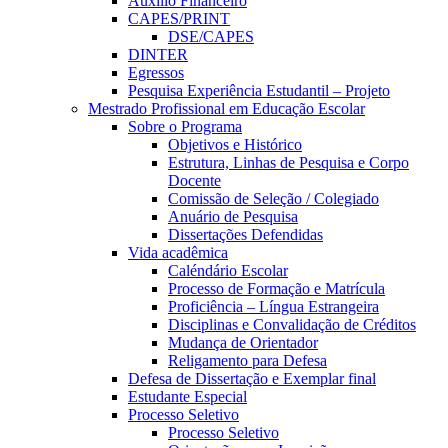
Auxílio Financeiro
CAPES/PRINT
DSE/CAPES
DINTER
Egressos
Pesquisa Experiência Estudantil – Projeto
Mestrado Profissional em Educação Escolar
Sobre o Programa
Objetivos e Histórico
Estrutura, Linhas de Pesquisa e Corpo
Docente
Comissão de Seleção / Colegiado
Anuário de Pesquisa
Dissertações Defendidas
Vida acadêmica
Caléndário Escolar
Processo de Formação e Matrícula
Proficiência – Língua Estrangeira
Disciplinas e Convalidação de Créditos
Mudança de Orientador
Religamento para Defesa
Defesa de Dissertação e Exemplar final
Estudante Especial
Processo Seletivo
Processo Seletivo