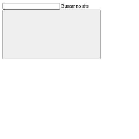
Buscar no site
Buscar
Link para o Facebook
Link para o Linkedin