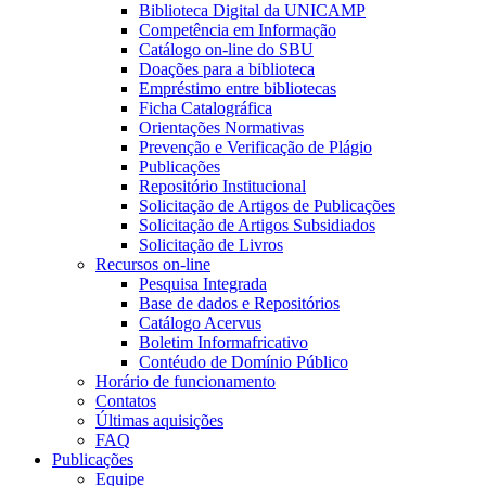
Biblioteca Digital da UNICAMP
Competência em Informação
Catálogo on-line do SBU
Doações para a biblioteca
Empréstimo entre bibliotecas
Ficha Catalográfica
Orientações Normativas
Prevenção e Verificação de Plágio
Publicações
Repositório Institucional
Solicitação de Artigos de Publicações
Solicitação de Artigos Subsidiados
Solicitação de Livros
Recursos on-line
Pesquisa Integrada
Base de dados e Repositórios
Catálogo Acervus
Boletim Informafricativo
Contéudo de Domínio Público
Horário de funcionamento
Contatos
Últimas aquisições
FAQ
Publicações
Equipe