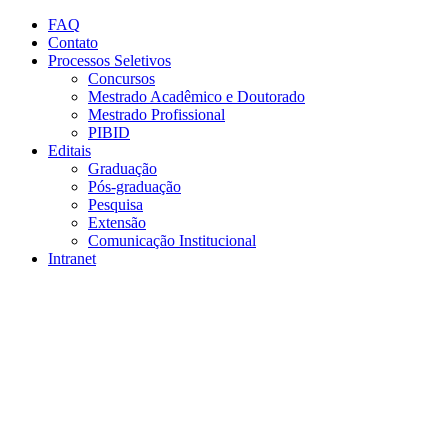
Conteúdo principal
Menu principal
Rodapé
FAQ
Contato
Processos Seletivos
Concursos
Mestrado Acadêmico e Doutorado
Mestrado Profissional
PIBID
Editais
Graduação
Pós-graduação
Pesquisa
Extensão
Comunicação Institucional
Intranet
Aumentar fonte
Diminuir fonte