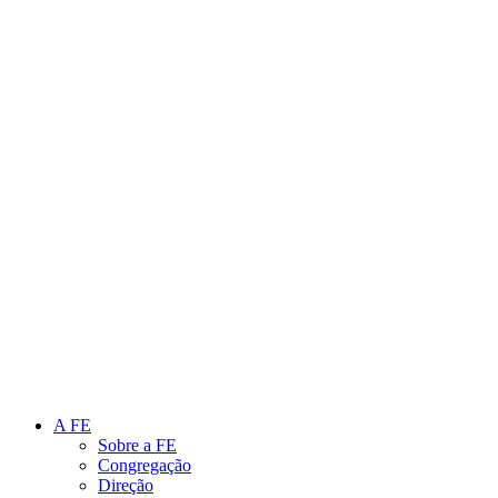
Link para o Instagram
Link para o Youtube
A FE
Sobre a FE
Congregação
Direção