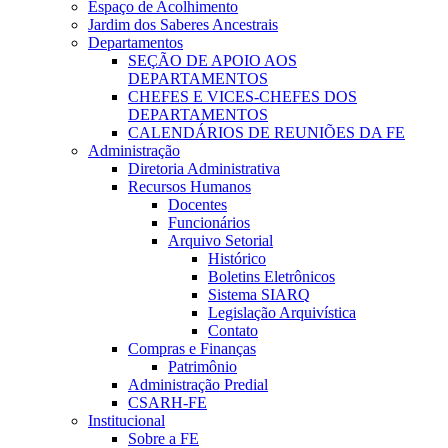
Espaço de Acolhimento
Jardim dos Saberes Ancestrais
Departamentos
SEÇÃO DE APOIO AOS
DEPARTAMENTOS
CHEFES E VICES-CHEFES DOS
DEPARTAMENTOS
CALENDÁRIOS DE REUNIÕES DA FE
Administração
Diretoria Administrativa
Recursos Humanos
Docentes
Funcionários
Arquivo Setorial
Histórico
Boletins Eletrônicos
Sistema SIARQ
Legislação Arquivística
Contato
Compras e Finanças
Patrimônio
Administração Predial
CSARH-FE
Institucional
Sobre a FE