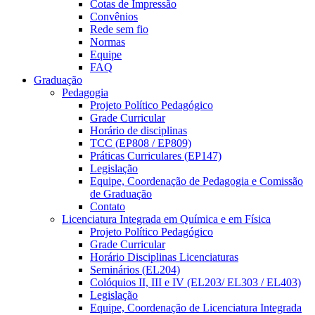
Cotas de Impressão
Convênios
Rede sem fio
Normas
Equipe
FAQ
Graduação
Pedagogia
Projeto Político Pedagógico
Grade Curricular
Horário de disciplinas
TCC (EP808 / EP809)
Práticas Curriculares (EP147)
Legislação
Equipe, Coordenação de Pedagogia e Comissão
de Graduação
Contato
Licenciatura Integrada em Química e em Física
Projeto Político Pedagógico
Grade Curricular
Horário Disciplinas Licenciaturas
Seminários (EL204)
Colóquios II, III e IV (EL203/ EL303 / EL403)
Legislação
Equipe, Coordenação de Licenciatura Integrada