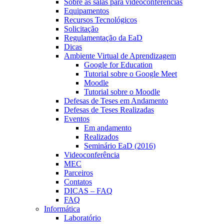
Sobre as salas para videoconferências
Equipamentos
Recursos Tecnológicos
Solicitação
Regulamentação da EaD
Dicas
Ambiente Virtual de Aprendizagem
Google for Education
Tutorial sobre o Google Meet
Moodle
Tutorial sobre o Moodle
Defesas de Teses em Andamento
Defesas de Teses Realizadas
Eventos
Em andamento
Realizados
Seminário EaD (2016)
Videoconferência
MEC
Parceiros
Contatos
DICAS – FAQ
FAQ
Informática
Laboratório