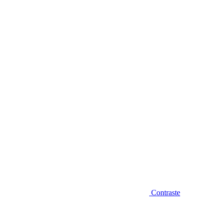
Diminuir fonte
Contraste