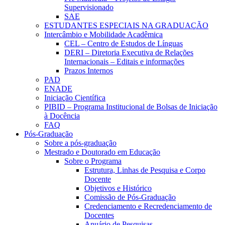
Supervisionado
SAE
ESTUDANTES ESPECIAIS NA GRADUAÇÃO
Intercâmbio e Mobilidade Acadêmica
CEL – Centro de Estudos de Línguas
DERI – Diretoria Executiva de Relações
Internacionais – Editais e informações
Prazos Internos
PAD
ENADE
Iniciação Científica
PIBID – Programa Institucional de Bolsas de Iniciação
à Docência
FAQ
Pós-Graduação
Sobre a pós-graduação
Mestrado e Doutorado em Educação
Sobre o Programa
Estrutura, Linhas de Pesquisa e Corpo
Docente
Objetivos e Histórico
Comissão de Pós-Graduação
Credenciamento e Recredenciamento de
Docentes
Anuário de Pesquisas