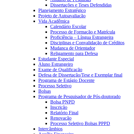
Dissertações e Teses Defendidas
Planejamento Estratégico
Projeto de Autoavaliação
Vida Acadêmica
Calendário Escolar
Processo de Formação e Matrícula
Proficiência – Língua Estrangeira
Disciplinas e Convalidação de Créditos
Mudança de Orientador
Religamento para Defesa
Estudante Especial
Aluno Estrangeiro
Exame de Qualificação
Defesa de Dissertação/Tese e Exemplar final
Programa de Estágio Docente
Processo Seletivo
Bolsas
Programa de Pesquisador de Pós-doutorado
Bolsa PNPD
Inscrição
Relatório Final
Renovação
Processo Seletivo Bolsas PPPD
Intercâmbios