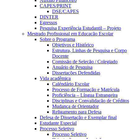
Auxílio Financeiro
CAPES/PRINT
DSE/CAPES
DINTER
Egressos
Pesquisa Experiência Estudantil – Projeto
Mestrado Profissional em Educação Escolar
Sobre o Programa
Objetivos e Histórico
Estrutura, Linhas de Pesquisa e Corpo
Docente
Comissão de Seleção / Colegiado
Anuário de Pesquisa
Dissertações Defendidas
Vida acadêmica
Caléndário Escolar
Processo de Formação e Matrícula
Proficiência – Língua Estrangeira
Disciplinas e Convalidação de Créditos
Mudança de Orientador
Religamento para Defesa
Defesa de Dissertação e Exemplar final
Estudante Especial
Processo Seletivo
Processo Seletivo