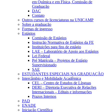
em Química e em Física, Comissão de
Graduação
DAC
Contato
Outros cursos de licenciaturas na UNICAMP
Sobre a graduação
Formas de ingresso
Estágios
Comissão de Estágios
Instrução Normativa de Estágios da FE
Instituições para fins de estágio
LAE – Laboratório de Apoio aos Estágios
Lei Federal
Pré Matrícula – Projetos de Estágio
Supervisionado
SAE
ESTUDANTES ESPECIAIS NA GRADUAÇÃO
Intercâmbio e Mobilidade Acadêmica
CEL – Centro de Estudos de Línguas
DERI – Diretoria Executiva de Relações
Internacionais – Editais e informações
Prazos Internos
PAD
ENADE
Iniciação Científica