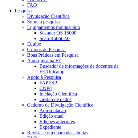
FAQ
Pesquisa
Divulgação Científica
Sobre a pesquisa
Equipamentos multiusuário
Scanner OS 15000
Scan Robot 2.0
Equipe
Grupos de Pesquisa
Boas Práticas em Pesquisa
A pesquisa na FE
Buscador de informações de docentes da
FE/Unicamp
Apoio à Pesquisa
FAPESP
CNPq
Iniciação Científica
Gestão de dados
Caderno de Divulgação Científica
Apresentação
Edição atual
Edições anteriores
Expediente
Revistas com chamadas abertas