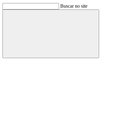
Buscar no site
Buscar
Link para o Facebook
Link para o Linkedin