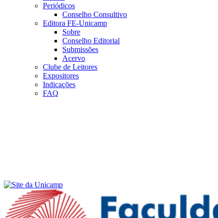
Periódicos
Conselho Consultivo
Editora FE-Unicamp
Sobre
Conselho Editorial
Submissões
Acervo
Clube de Leitores
Expositores
Indicações
FAQ
Menu