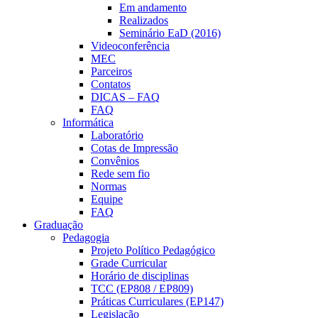
Em andamento
Realizados
Seminário EaD (2016)
Videoconferência
MEC
Parceiros
Contatos
DICAS – FAQ
FAQ
Informática
Laboratório
Cotas de Impressão
Convênios
Rede sem fio
Normas
Equipe
FAQ
Graduação
Pedagogia
Projeto Político Pedagógico
Grade Curricular
Horário de disciplinas
TCC (EP808 / EP809)
Práticas Curriculares (EP147)
Legislação