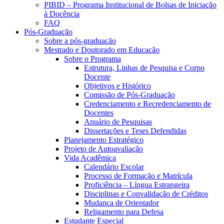
PIBID – Programa Institucional de Bolsas de Iniciação
à Docência
FAQ
Pós-Graduação
Sobre a pós-graduação
Mestrado e Doutorado em Educação
Sobre o Programa
Estrutura, Linhas de Pesquisa e Corpo
Docente
Objetivos e Histórico
Comissão de Pós-Graduação
Credenciamento e Recredenciamento de
Docentes
Anuário de Pesquisas
Dissertações e Teses Defendidas
Planejamento Estratégico
Projeto de Autoavaliação
Vida Acadêmica
Calendário Escolar
Processo de Formação e Matrícula
Proficiência – Língua Estrangeira
Disciplinas e Convalidação de Créditos
Mudança de Orientador
Religamento para Defesa
Estudante Especial