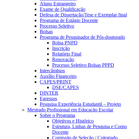
Aluno Estrangeiro
Exame de Qualificação
Defesa de Dissertação/Tese e Exemplar final
Programa de Estágio Docente
Processo Seletivo
Bolsas
Programa de Pesquisador de Pós-doutorado
Bolsa PNPD
Inscrição
Relatório Final
Renovação
Processo Seletivo Bolsas PPPD
Intercâmbios
Auxílio Financeiro
CAPES/PRINT
DSE/CAPES
DINTER
Egressos
Pesquisa Experiência Estudantil – Projeto
Mestrado Profissional em Educação Escolar
Sobre o Programa
Objetivos e Histórico
Estrutura, Linhas de Pesquisa e Corpo
Docente
Comissão de Seleção / Colegiado