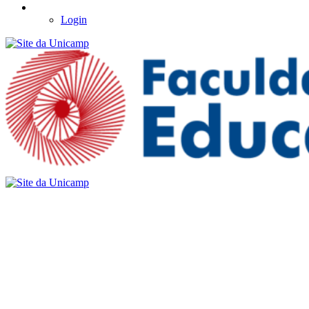
Login