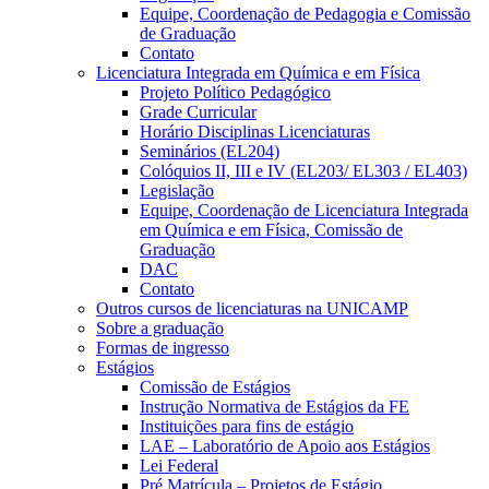
Equipe, Coordenação de Pedagogia e Comissão
de Graduação
Contato
Licenciatura Integrada em Química e em Física
Projeto Político Pedagógico
Grade Curricular
Horário Disciplinas Licenciaturas
Seminários (EL204)
Colóquios II, III e IV (EL203/ EL303 / EL403)
Legislação
Equipe, Coordenação de Licenciatura Integrada
em Química e em Física, Comissão de
Graduação
DAC
Contato
Outros cursos de licenciaturas na UNICAMP
Sobre a graduação
Formas de ingresso
Estágios
Comissão de Estágios
Instrução Normativa de Estágios da FE
Instituições para fins de estágio
LAE – Laboratório de Apoio aos Estágios
Lei Federal
Pré Matrícula – Projetos de Estágio