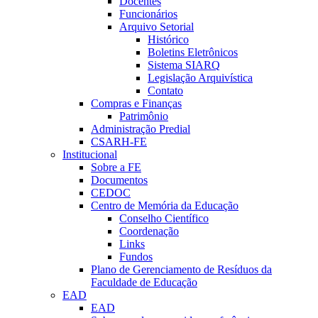
Docentes
Funcionários
Arquivo Setorial
Histórico
Boletins Eletrônicos
Sistema SIARQ
Legislação Arquivística
Contato
Compras e Finanças
Patrimônio
Administração Predial
CSARH-FE
Institucional
Sobre a FE
Documentos
CEDOC
Centro de Memória da Educação
Conselho Científico
Coordenação
Links
Fundos
Plano de Gerenciamento de Resíduos da
Faculdade de Educação
EAD
EAD