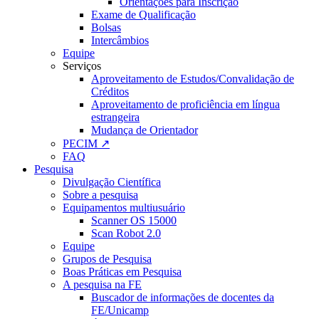
Orientações para Inscrição
Exame de Qualificação
Bolsas
Intercâmbios
Equipe
Serviços
Aproveitamento de Estudos/Convalidação de
Créditos
Aproveitamento de proficiência em língua
estrangeira
Mudança de Orientador
PECIM ↗
FAQ
Pesquisa
Divulgação Científica
Sobre a pesquisa
Equipamentos multiusuário
Scanner OS 15000
Scan Robot 2.0
Equipe
Grupos de Pesquisa
Boas Práticas em Pesquisa
A pesquisa na FE
Buscador de informações de docentes da
FE/Unicamp