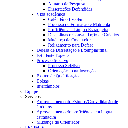
Anuário de Pesquisa
Dissertações Defendidas
Vida acadêmica
Caléndário Escolar
Processo de Formação e Matrícula
Proficiência – Língua Estrangeira
Disciplinas e Convalidação de Créditos
Mudança de Orientador
Religamento para Defesa
Defesa de Dissertação e Exemplar final
Estudante Especial
Processo Seletivo
Processo Seletivo
Orientações para Inscrição
Exame de Qualificação
Bolsas
Intercâmbios
Equipe
Serviços
Aproveitamento de Estudos/Convalidação de
Créditos
Aproveitamento de proficiência em língua
estrangeira
Mudança de Orientador
PECIM ↗