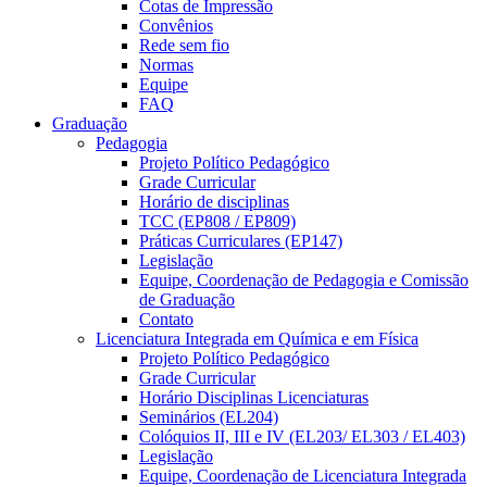
Cotas de Impressão
Convênios
Rede sem fio
Normas
Equipe
FAQ
Graduação
Pedagogia
Projeto Político Pedagógico
Grade Curricular
Horário de disciplinas
TCC (EP808 / EP809)
Práticas Curriculares (EP147)
Legislação
Equipe, Coordenação de Pedagogia e Comissão
de Graduação
Contato
Licenciatura Integrada em Química e em Física
Projeto Político Pedagógico
Grade Curricular
Horário Disciplinas Licenciaturas
Seminários (EL204)
Colóquios II, III e IV (EL203/ EL303 / EL403)
Legislação
Equipe, Coordenação de Licenciatura Integrada