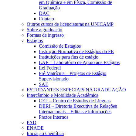
em Química e em Física, Comissão de
Graduação
DAC
Contato
Outros cursos de licenciaturas na UNICAMP
Sobre a graduação
Formas de ingresso
Estágios
Comissão de Estágios
Instrução Normativa de Estágios da FE
Instituições para fins de estágio
LAE – Laboratório de Apoio aos Estágios
Lei Federal
Pré Matrícula – Projetos de Estágio
Supervisionado
SAE
ESTUDANTES ESPECIAIS NA GRADUAÇÃO
Intercâmbio e Mobilidade Acadêmica
CEL – Centro de Estudos de Línguas
DERI – Diretoria Executiva de Relações
Internacionais – Editais e informações
Prazos Internos
PAD
ENADE
Iniciação Científica