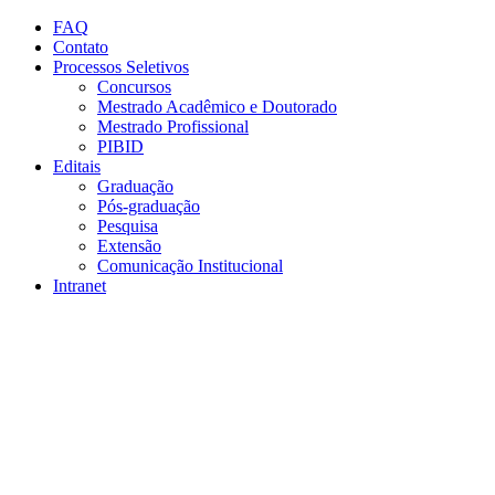
Conteúdo principal
Menu principal
Rodapé
FAQ
Contato
Processos Seletivos
Concursos
Mestrado Acadêmico e Doutorado
Mestrado Profissional
PIBID
Editais
Graduação
Pós-graduação
Pesquisa
Extensão
Comunicação Institucional
Intranet
Aumentar fonte
Diminuir fonte