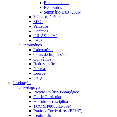
Em andamento
Realizados
Seminário EaD (2016)
Videoconferência
MEC
Parceiros
Contatos
DICAS – FAQ
FAQ
Informática
Laboratório
Cotas de Impressão
Convênios
Rede sem fio
Normas
Equipe
FAQ
Graduação
Pedagogia
Projeto Político Pedagógico
Grade Curricular
Horário de disciplinas
TCC (EP808 / EP809)
Práticas Curriculares (EP147)
Legislação