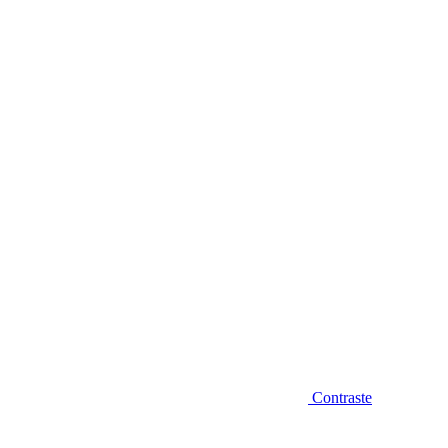
Diminuir fonte
Contraste