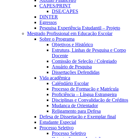
Auxílio Financeiro
CAPES/PRINT
DSE/CAPES
DINTER
Egressos
Pesquisa Experiência Estudantil – Projeto
Mestrado Profissional em Educação Escolar
Sobre o Programa
Objetivos e Histórico
Estrutura, Linhas de Pesquisa e Corpo
Docente
Comissão de Seleção / Colegiado
Anuário de Pesquisa
Dissertações Defendidas
Vida acadêmica
Caléndário Escolar
Processo de Formação e Matrícula
Proficiência – Língua Estrangeira
Disciplinas e Convalidação de Créditos
Mudança de Orientador
Religamento para Defesa
Defesa de Dissertação e Exemplar final
Estudante Especial
Processo Seletivo
Processo Seletivo