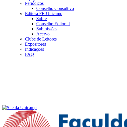
Periódicos
Conselho Consultivo
Editora FE-Unicamp
Sobre
Conselho Editorial
Submissões
Acervo
Clube de Leitores
Expositores
Indicações
FAQ
Menu