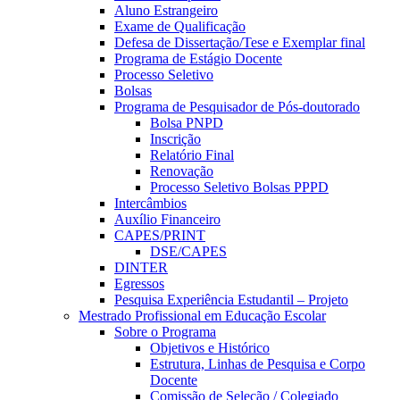
Aluno Estrangeiro
Exame de Qualificação
Defesa de Dissertação/Tese e Exemplar final
Programa de Estágio Docente
Processo Seletivo
Bolsas
Programa de Pesquisador de Pós-doutorado
Bolsa PNPD
Inscrição
Relatório Final
Renovação
Processo Seletivo Bolsas PPPD
Intercâmbios
Auxílio Financeiro
CAPES/PRINT
DSE/CAPES
DINTER
Egressos
Pesquisa Experiência Estudantil – Projeto
Mestrado Profissional em Educação Escolar
Sobre o Programa
Objetivos e Histórico
Estrutura, Linhas de Pesquisa e Corpo
Docente
Comissão de Seleção / Colegiado