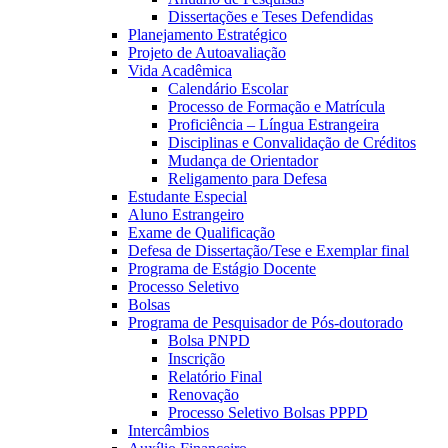
Dissertações e Teses Defendidas
Planejamento Estratégico
Projeto de Autoavaliação
Vida Acadêmica
Calendário Escolar
Processo de Formação e Matrícula
Proficiência – Língua Estrangeira
Disciplinas e Convalidação de Créditos
Mudança de Orientador
Religamento para Defesa
Estudante Especial
Aluno Estrangeiro
Exame de Qualificação
Defesa de Dissertação/Tese e Exemplar final
Programa de Estágio Docente
Processo Seletivo
Bolsas
Programa de Pesquisador de Pós-doutorado
Bolsa PNPD
Inscrição
Relatório Final
Renovação
Processo Seletivo Bolsas PPPD
Intercâmbios