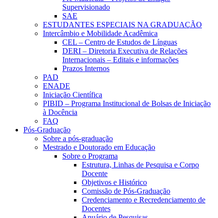
Supervisionado
SAE
ESTUDANTES ESPECIAIS NA GRADUAÇÃO
Intercâmbio e Mobilidade Acadêmica
CEL – Centro de Estudos de Línguas
DERI – Diretoria Executiva de Relações
Internacionais – Editais e informações
Prazos Internos
PAD
ENADE
Iniciação Científica
PIBID – Programa Institucional de Bolsas de Iniciação
à Docência
FAQ
Pós-Graduação
Sobre a pós-graduação
Mestrado e Doutorado em Educação
Sobre o Programa
Estrutura, Linhas de Pesquisa e Corpo
Docente
Objetivos e Histórico
Comissão de Pós-Graduação
Credenciamento e Recredenciamento de
Docentes
Anuário de Pesquisas