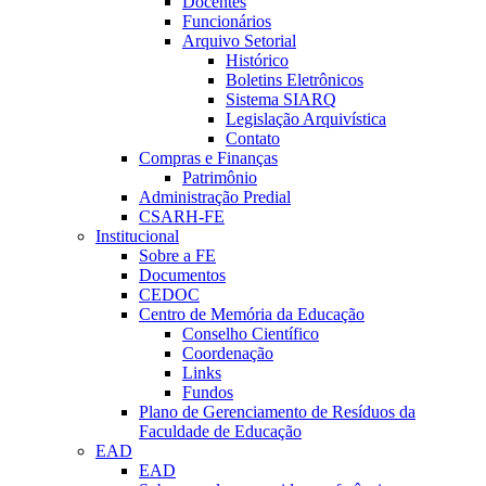
Docentes
Funcionários
Arquivo Setorial
Histórico
Boletins Eletrônicos
Sistema SIARQ
Legislação Arquivística
Contato
Compras e Finanças
Patrimônio
Administração Predial
CSARH-FE
Institucional
Sobre a FE
Documentos
CEDOC
Centro de Memória da Educação
Conselho Científico
Coordenação
Links
Fundos
Plano de Gerenciamento de Resíduos da
Faculdade de Educação
EAD
EAD