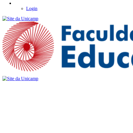
Login