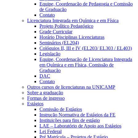
Equipe, Coordenação de Pedagogia e Comissão
de Graduação
Contato
Licenciatura Integrada em Química e em Física
Projeto Político Pedagógico
Grade Curricular
Horário Disciplinas Licenciaturas
Seminários (EL204)
Colóquios II, III e IV (EL203/ EL303 / EL403)
Legislação
Equipe, Coordenação de Licenciatura Integrada
em Química e em Física, Comissão de
Graduação
DAC
Contato
Outros cursos de licenciaturas na UNICAMP
Sobre a graduação
Formas de ingresso
Estágios
Comissão de Estágios
Instrução Normativa de Estágios da FE
Instituições para fins de estágio
LAE – Laboratório de Apoio aos Estágios
Lei Federal
Pré Matrícula – Projetos de Estágio