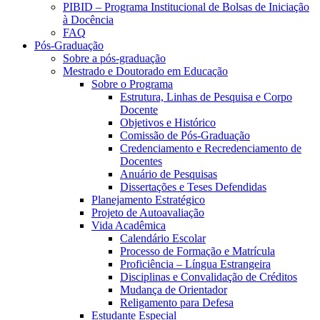
PIBID – Programa Institucional de Bolsas de Iniciação
à Docência
FAQ
Pós-Graduação
Sobre a pós-graduação
Mestrado e Doutorado em Educação
Sobre o Programa
Estrutura, Linhas de Pesquisa e Corpo
Docente
Objetivos e Histórico
Comissão de Pós-Graduação
Credenciamento e Recredenciamento de
Docentes
Anuário de Pesquisas
Dissertações e Teses Defendidas
Planejamento Estratégico
Projeto de Autoavaliação
Vida Acadêmica
Calendário Escolar
Processo de Formação e Matrícula
Proficiência – Língua Estrangeira
Disciplinas e Convalidação de Créditos
Mudança de Orientador
Religamento para Defesa
Estudante Especial