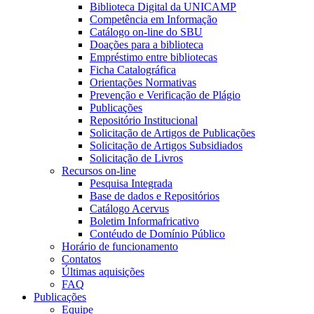
Biblioteca Digital da UNICAMP
Competência em Informação
Catálogo on-line do SBU
Doações para a biblioteca
Empréstimo entre bibliotecas
Ficha Catalográfica
Orientações Normativas
Prevenção e Verificação de Plágio
Publicações
Repositório Institucional
Solicitação de Artigos de Publicações
Solicitação de Artigos Subsidiados
Solicitação de Livros
Recursos on-line
Pesquisa Integrada
Base de dados e Repositórios
Catálogo Acervus
Boletim Informafricativo
Contéudo de Domínio Público
Horário de funcionamento
Contatos
Últimas aquisições
FAQ
Publicações
Equipe