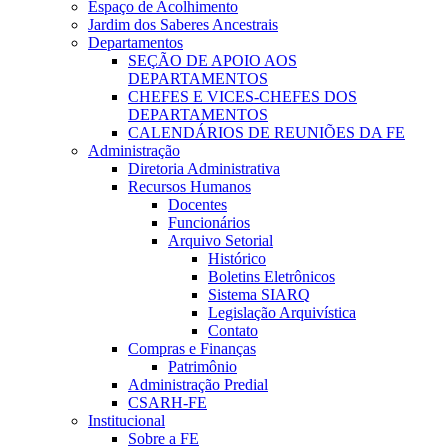
Espaço de Acolhimento
Jardim dos Saberes Ancestrais
Departamentos
SEÇÃO DE APOIO AOS
DEPARTAMENTOS
CHEFES E VICES-CHEFES DOS
DEPARTAMENTOS
CALENDÁRIOS DE REUNIÕES DA FE
Administração
Diretoria Administrativa
Recursos Humanos
Docentes
Funcionários
Arquivo Setorial
Histórico
Boletins Eletrônicos
Sistema SIARQ
Legislação Arquivística
Contato
Compras e Finanças
Patrimônio
Administração Predial
CSARH-FE
Institucional
Sobre a FE