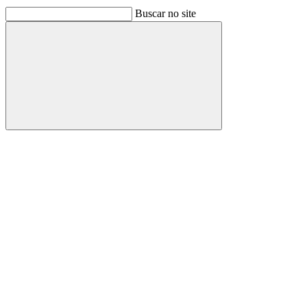
Buscar no site
Buscar
Link para o Facebook
Link para o Linkedin