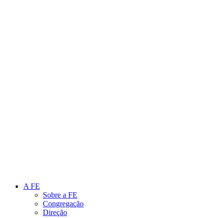
Link para o Instagram
Link para o Youtube
A FE
Sobre a FE
Congregação
Direção