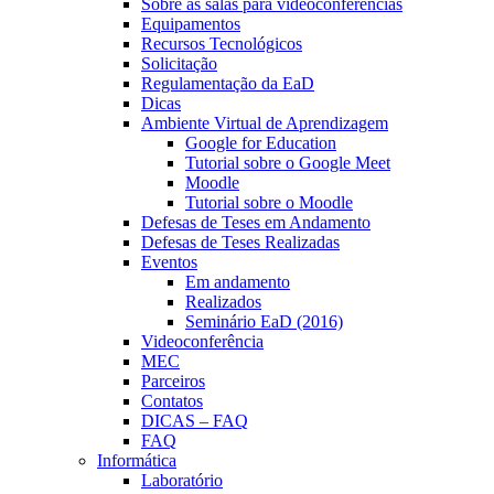
Sobre as salas para videoconferências
Equipamentos
Recursos Tecnológicos
Solicitação
Regulamentação da EaD
Dicas
Ambiente Virtual de Aprendizagem
Google for Education
Tutorial sobre o Google Meet
Moodle
Tutorial sobre o Moodle
Defesas de Teses em Andamento
Defesas de Teses Realizadas
Eventos
Em andamento
Realizados
Seminário EaD (2016)
Videoconferência
MEC
Parceiros
Contatos
DICAS – FAQ
FAQ
Informática
Laboratório