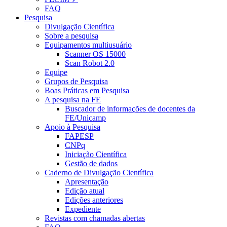
FAQ
Pesquisa
Divulgação Científica
Sobre a pesquisa
Equipamentos multiusuário
Scanner OS 15000
Scan Robot 2.0
Equipe
Grupos de Pesquisa
Boas Práticas em Pesquisa
A pesquisa na FE
Buscador de informações de docentes da
FE/Unicamp
Apoio à Pesquisa
FAPESP
CNPq
Iniciação Científica
Gestão de dados
Caderno de Divulgação Científica
Apresentação
Edição atual
Edições anteriores
Expediente
Revistas com chamadas abertas