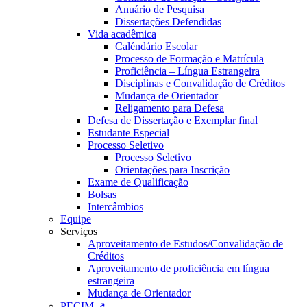
Anuário de Pesquisa
Dissertações Defendidas
Vida acadêmica
Caléndário Escolar
Processo de Formação e Matrícula
Proficiência – Língua Estrangeira
Disciplinas e Convalidação de Créditos
Mudança de Orientador
Religamento para Defesa
Defesa de Dissertação e Exemplar final
Estudante Especial
Processo Seletivo
Processo Seletivo
Orientações para Inscrição
Exame de Qualificação
Bolsas
Intercâmbios
Equipe
Serviços
Aproveitamento de Estudos/Convalidação de
Créditos
Aproveitamento de proficiência em língua
estrangeira
Mudança de Orientador
PECIM ↗