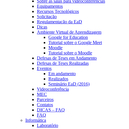
Sobre as salas para videoconferências
Equipamentos
Recursos Tecnológicos
Solicitação
Regulamentação da EaD
Dicas
Ambiente Virtual de Aprendizagem
Google for Education
Tutorial sobre o Google Meet
Moodle
Tutorial sobre o Moodle
Defesas de Teses em Andamento
Defesas de Teses Realizadas
Eventos
Em andamento
Realizados
Seminário EaD (2016)
Videoconferência
MEC
Parceiros
Contatos
DICAS – FAQ
FAQ
Informática
Laboratório