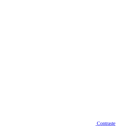
Diminuir fonte
Contraste