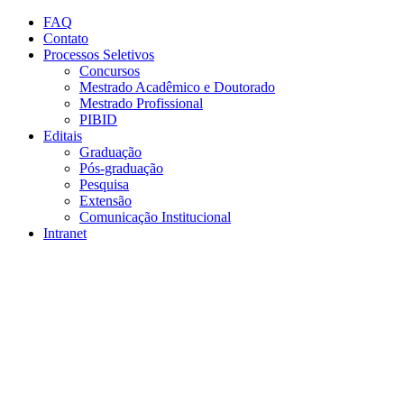
Conteúdo principal
Menu principal
Rodapé
FAQ
Contato
Processos Seletivos
Concursos
Mestrado Acadêmico e Doutorado
Mestrado Profissional
PIBID
Editais
Graduação
Pós-graduação
Pesquisa
Extensão
Comunicação Institucional
Intranet
Aumentar fonte
Diminuir fonte