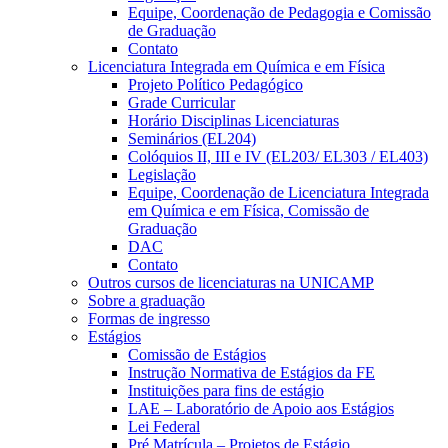
Equipe, Coordenação de Pedagogia e Comissão
de Graduação
Contato
Licenciatura Integrada em Química e em Física
Projeto Político Pedagógico
Grade Curricular
Horário Disciplinas Licenciaturas
Seminários (EL204)
Colóquios II, III e IV (EL203/ EL303 / EL403)
Legislação
Equipe, Coordenação de Licenciatura Integrada
em Química e em Física, Comissão de
Graduação
DAC
Contato
Outros cursos de licenciaturas na UNICAMP
Sobre a graduação
Formas de ingresso
Estágios
Comissão de Estágios
Instrução Normativa de Estágios da FE
Instituições para fins de estágio
LAE – Laboratório de Apoio aos Estágios
Lei Federal
Pré Matrícula – Projetos de Estágio