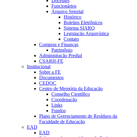
Docentes
Funcionários
Arquivo Setorial
Histórico
Boletins Eletrônicos
Sistema SIARQ
Legislação Arquivística
Contato
Compras e Finanças
Patrimônio
Administração Predial
CSARH-FE
Institucional
Sobre a FE
Documentos
CEDOC
Centro de Memória da Educação
Conselho Científico
Coordenação
Links
Fundos
Plano de Gerenciamento de Resíduos da
Faculdade de Educação
EAD
EAD