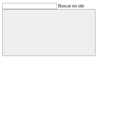
Buscar no site
Buscar
Link para o Facebook
Link para o Linkedin