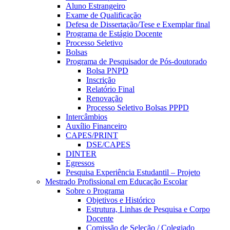
Aluno Estrangeiro
Exame de Qualificação
Defesa de Dissertação/Tese e Exemplar final
Programa de Estágio Docente
Processo Seletivo
Bolsas
Programa de Pesquisador de Pós-doutorado
Bolsa PNPD
Inscrição
Relatório Final
Renovação
Processo Seletivo Bolsas PPPD
Intercâmbios
Auxílio Financeiro
CAPES/PRINT
DSE/CAPES
DINTER
Egressos
Pesquisa Experiência Estudantil – Projeto
Mestrado Profissional em Educação Escolar
Sobre o Programa
Objetivos e Histórico
Estrutura, Linhas de Pesquisa e Corpo
Docente
Comissão de Seleção / Colegiado