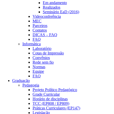
Em andamento
Realizados
Seminário EaD (2016)
Videoconferência
MEC
Parceiros
Contatos
DICAS – FAQ
FAQ
Informática
Laboratório
Cotas de Impressão
Convênios
Rede sem fio
Normas
Equipe
FAQ
Graduação
Pedagogia
Projeto Político Pedagógico
Grade Curricular
Horário de disciplinas
TCC (EP808 / EP809)
Práticas Curriculares (EP147)
Legislação