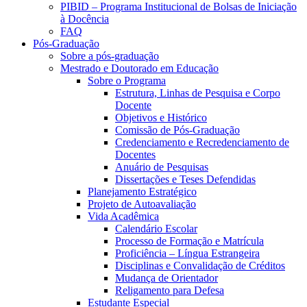
PIBID – Programa Institucional de Bolsas de Iniciação
à Docência
FAQ
Pós-Graduação
Sobre a pós-graduação
Mestrado e Doutorado em Educação
Sobre o Programa
Estrutura, Linhas de Pesquisa e Corpo
Docente
Objetivos e Histórico
Comissão de Pós-Graduação
Credenciamento e Recredenciamento de
Docentes
Anuário de Pesquisas
Dissertações e Teses Defendidas
Planejamento Estratégico
Projeto de Autoavaliação
Vida Acadêmica
Calendário Escolar
Processo de Formação e Matrícula
Proficiência – Língua Estrangeira
Disciplinas e Convalidação de Créditos
Mudança de Orientador
Religamento para Defesa
Estudante Especial