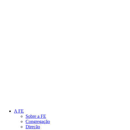
Link para o Instagram
Link para o Youtube
A FE
Sobre a FE
Congregação
Direção