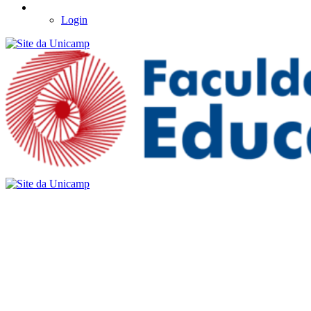
Login