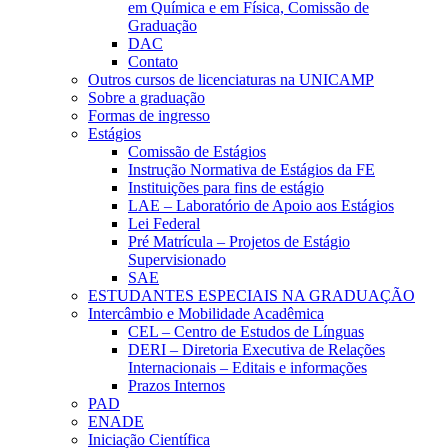
em Química e em Física, Comissão de
Graduação
DAC
Contato
Outros cursos de licenciaturas na UNICAMP
Sobre a graduação
Formas de ingresso
Estágios
Comissão de Estágios
Instrução Normativa de Estágios da FE
Instituições para fins de estágio
LAE – Laboratório de Apoio aos Estágios
Lei Federal
Pré Matrícula – Projetos de Estágio
Supervisionado
SAE
ESTUDANTES ESPECIAIS NA GRADUAÇÃO
Intercâmbio e Mobilidade Acadêmica
CEL – Centro de Estudos de Línguas
DERI – Diretoria Executiva de Relações
Internacionais – Editais e informações
Prazos Internos
PAD
ENADE
Iniciação Científica