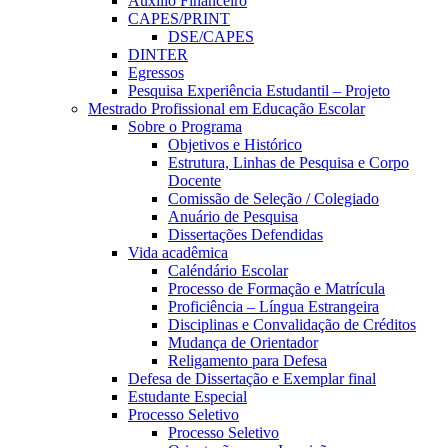
Auxílio Financeiro
CAPES/PRINT
DSE/CAPES
DINTER
Egressos
Pesquisa Experiência Estudantil – Projeto
Mestrado Profissional em Educação Escolar
Sobre o Programa
Objetivos e Histórico
Estrutura, Linhas de Pesquisa e Corpo
Docente
Comissão de Seleção / Colegiado
Anuário de Pesquisa
Dissertações Defendidas
Vida acadêmica
Caléndário Escolar
Processo de Formação e Matrícula
Proficiência – Língua Estrangeira
Disciplinas e Convalidação de Créditos
Mudança de Orientador
Religamento para Defesa
Defesa de Dissertação e Exemplar final
Estudante Especial
Processo Seletivo
Processo Seletivo