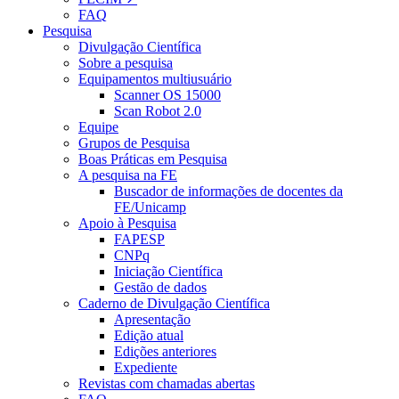
FAQ
Pesquisa
Divulgação Científica
Sobre a pesquisa
Equipamentos multiusuário
Scanner OS 15000
Scan Robot 2.0
Equipe
Grupos de Pesquisa
Boas Práticas em Pesquisa
A pesquisa na FE
Buscador de informações de docentes da
FE/Unicamp
Apoio à Pesquisa
FAPESP
CNPq
Iniciação Científica
Gestão de dados
Caderno de Divulgação Científica
Apresentação
Edição atual
Edições anteriores
Expediente
Revistas com chamadas abertas