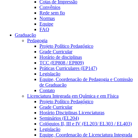
Cotas de Impressão
Convênios
Rede sem fio
Normas
Equipe
FAQ
Graduação
Pedagogia
Projeto Político Pedagógico
Grade Curricular
Horário de disciplinas
TCC (EP808 / EP809)
Práticas Curriculares (EP147)
Legislação
Equipe, Coordenação de Pedagogia e Comissão
de Graduação
Contato
Licenciatura Integrada em Química e em Física
Projeto Político Pedagógico
Grade Curricular
Horário Disciplinas Licenciaturas
Seminários (EL204)
Colóquios II, III e IV (EL203/ EL303 / EL403)
Legislação
Equipe, Coordenação de Licenciatura Integrada