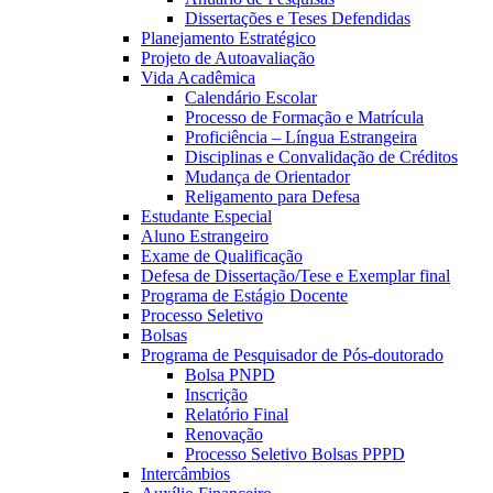
Dissertações e Teses Defendidas
Planejamento Estratégico
Projeto de Autoavaliação
Vida Acadêmica
Calendário Escolar
Processo de Formação e Matrícula
Proficiência – Língua Estrangeira
Disciplinas e Convalidação de Créditos
Mudança de Orientador
Religamento para Defesa
Estudante Especial
Aluno Estrangeiro
Exame de Qualificação
Defesa de Dissertação/Tese e Exemplar final
Programa de Estágio Docente
Processo Seletivo
Bolsas
Programa de Pesquisador de Pós-doutorado
Bolsa PNPD
Inscrição
Relatório Final
Renovação
Processo Seletivo Bolsas PPPD
Intercâmbios