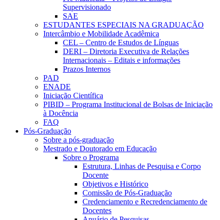
Supervisionado
SAE
ESTUDANTES ESPECIAIS NA GRADUAÇÃO
Intercâmbio e Mobilidade Acadêmica
CEL – Centro de Estudos de Línguas
DERI – Diretoria Executiva de Relações
Internacionais – Editais e informações
Prazos Internos
PAD
ENADE
Iniciação Científica
PIBID – Programa Institucional de Bolsas de Iniciação
à Docência
FAQ
Pós-Graduação
Sobre a pós-graduação
Mestrado e Doutorado em Educação
Sobre o Programa
Estrutura, Linhas de Pesquisa e Corpo
Docente
Objetivos e Histórico
Comissão de Pós-Graduação
Credenciamento e Recredenciamento de
Docentes
Anuário de Pesquisas