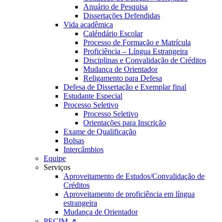
Anuário de Pesquisa
Dissertações Defendidas
Vida acadêmica
Caléndário Escolar
Processo de Formação e Matrícula
Proficiência – Língua Estrangeira
Disciplinas e Convalidação de Créditos
Mudança de Orientador
Religamento para Defesa
Defesa de Dissertação e Exemplar final
Estudante Especial
Processo Seletivo
Processo Seletivo
Orientações para Inscrição
Exame de Qualificação
Bolsas
Intercâmbios
Equipe
Serviços
Aproveitamento de Estudos/Convalidação de
Créditos
Aproveitamento de proficiência em língua
estrangeira
Mudança de Orientador
PECIM ↗