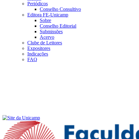
Periódicos
Conselho Consultivo
Editora FE-Unicamp
Sobre
Conselho Editorial
Submissões
Acervo
Clube de Leitores
Expositores
Indicações
FAQ
Menu