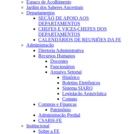
Espaço de Acolhimento
Jardim dos Saberes Ancestrais
Departamentos
SEÇÃO DE APOIO AOS
DEPARTAMENTOS
CHEFES E VICES-CHEFES DOS
DEPARTAMENTOS
CALENDÁRIOS DE REUNIÕES DA FE
Administração
Diretoria Administrativa
Recursos Humanos
Docentes
Funcionários
Arquivo Setorial
Histórico
Boletins Eletrônicos
Sistema SIARQ
Legislação Arquivística
Contato
Compras e Finanças
Patrimônio
Administração Predial
CSARH-FE
Institucional
Sobre a FE