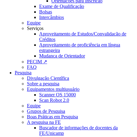
Orientações para Inscrição
Exame de Qualificação
Bolsas
Intercâmbios
Equipe
Serviços
Aproveitamento de Estudos/Convalidação de
Créditos
Aproveitamento de proficiência em língua
estrangeira
Mudança de Orientador
PECIM ↗
FAQ
Pesquisa
Divulgação Científica
Sobre a pesquisa
Equipamentos multiusuário
Scanner OS 15000
Scan Robot 2.0
Equipe
Grupos de Pesquisa
Boas Práticas em Pesquisa
A pesquisa na FE
Buscador de informações de docentes da
FE/Unicamp