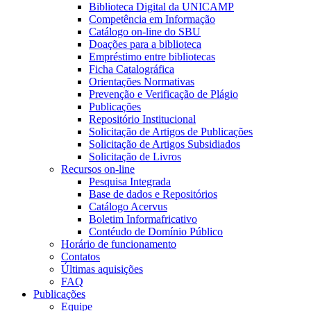
Biblioteca Digital da UNICAMP
Competência em Informação
Catálogo on-line do SBU
Doações para a biblioteca
Empréstimo entre bibliotecas
Ficha Catalográfica
Orientações Normativas
Prevenção e Verificação de Plágio
Publicações
Repositório Institucional
Solicitação de Artigos de Publicações
Solicitação de Artigos Subsidiados
Solicitação de Livros
Recursos on-line
Pesquisa Integrada
Base de dados e Repositórios
Catálogo Acervus
Boletim Informafricativo
Contéudo de Domínio Público
Horário de funcionamento
Contatos
Últimas aquisições
FAQ
Publicações
Equipe