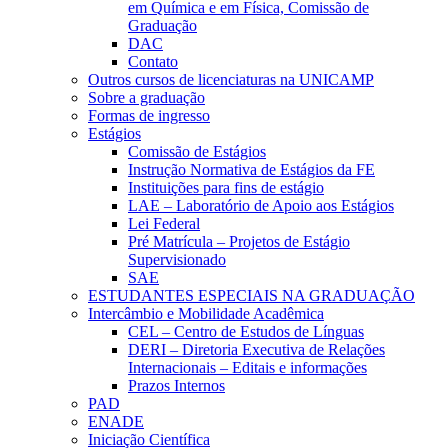
em Química e em Física, Comissão de
Graduação
DAC
Contato
Outros cursos de licenciaturas na UNICAMP
Sobre a graduação
Formas de ingresso
Estágios
Comissão de Estágios
Instrução Normativa de Estágios da FE
Instituições para fins de estágio
LAE – Laboratório de Apoio aos Estágios
Lei Federal
Pré Matrícula – Projetos de Estágio
Supervisionado
SAE
ESTUDANTES ESPECIAIS NA GRADUAÇÃO
Intercâmbio e Mobilidade Acadêmica
CEL – Centro de Estudos de Línguas
DERI – Diretoria Executiva de Relações
Internacionais – Editais e informações
Prazos Internos
PAD
ENADE
Iniciação Científica