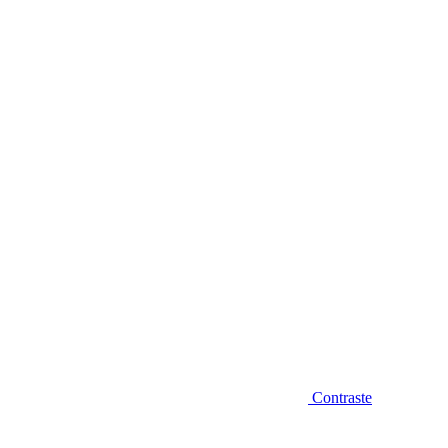
Diminuir fonte
Contraste