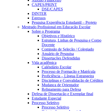
Auxílio Financeiro
CAPES/PRINT
DSE/CAPES
DINTER
Egressos
Pesquisa Experiência Estudantil – Projeto
Mestrado Profissional em Educação Escolar
Sobre o Programa
Objetivos e Histórico
Estrutura, Linhas de Pesquisa e Corpo
Docente
Comissão de Seleção / Colegiado
Anuário de Pesquisa
Dissertações Defendidas
Vida acadêmica
Caléndário Escolar
Processo de Formação e Matrícula
Proficiência – Língua Estrangeira
Disciplinas e Convalidação de Créditos
Mudança de Orientador
Religamento para Defesa
Defesa de Dissertação e Exemplar final
Estudante Especial
Processo Seletivo
Processo Seletivo