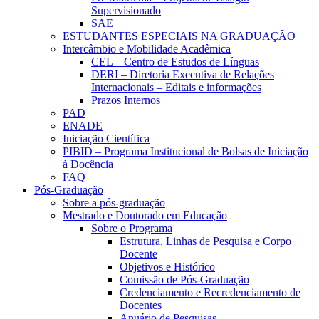
Supervisionado
SAE
ESTUDANTES ESPECIAIS NA GRADUAÇÃO
Intercâmbio e Mobilidade Acadêmica
CEL – Centro de Estudos de Línguas
DERI – Diretoria Executiva de Relações
Internacionais – Editais e informações
Prazos Internos
PAD
ENADE
Iniciação Científica
PIBID – Programa Institucional de Bolsas de Iniciação
à Docência
FAQ
Pós-Graduação
Sobre a pós-graduação
Mestrado e Doutorado em Educação
Sobre o Programa
Estrutura, Linhas de Pesquisa e Corpo
Docente
Objetivos e Histórico
Comissão de Pós-Graduação
Credenciamento e Recredenciamento de
Docentes
Anuário de Pesquisas