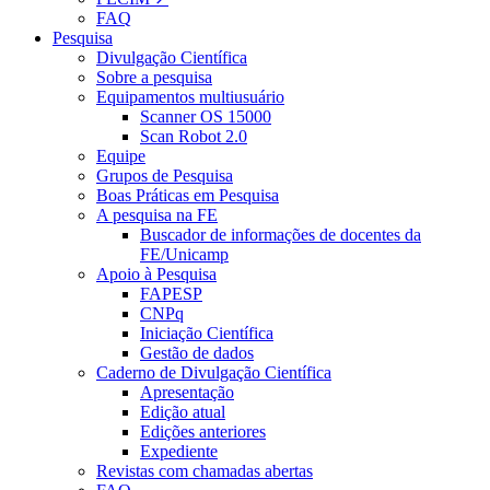
FAQ
Pesquisa
Divulgação Científica
Sobre a pesquisa
Equipamentos multiusuário
Scanner OS 15000
Scan Robot 2.0
Equipe
Grupos de Pesquisa
Boas Práticas em Pesquisa
A pesquisa na FE
Buscador de informações de docentes da
FE/Unicamp
Apoio à Pesquisa
FAPESP
CNPq
Iniciação Científica
Gestão de dados
Caderno de Divulgação Científica
Apresentação
Edição atual
Edições anteriores
Expediente
Revistas com chamadas abertas