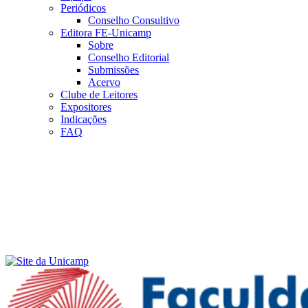
Periódicos
Conselho Consultivo
Editora FE-Unicamp
Sobre
Conselho Editorial
Submissões
Acervo
Clube de Leitores
Expositores
Indicações
FAQ
Menu