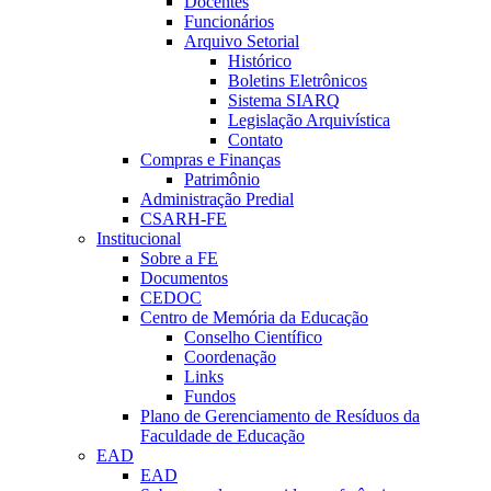
Docentes
Funcionários
Arquivo Setorial
Histórico
Boletins Eletrônicos
Sistema SIARQ
Legislação Arquivística
Contato
Compras e Finanças
Patrimônio
Administração Predial
CSARH-FE
Institucional
Sobre a FE
Documentos
CEDOC
Centro de Memória da Educação
Conselho Científico
Coordenação
Links
Fundos
Plano de Gerenciamento de Resíduos da
Faculdade de Educação
EAD
EAD