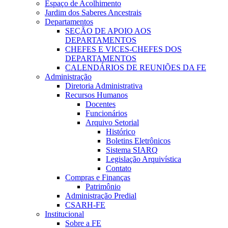
Espaço de Acolhimento
Jardim dos Saberes Ancestrais
Departamentos
SEÇÃO DE APOIO AOS
DEPARTAMENTOS
CHEFES E VICES-CHEFES DOS
DEPARTAMENTOS
CALENDÁRIOS DE REUNIÕES DA FE
Administração
Diretoria Administrativa
Recursos Humanos
Docentes
Funcionários
Arquivo Setorial
Histórico
Boletins Eletrônicos
Sistema SIARQ
Legislação Arquivística
Contato
Compras e Finanças
Patrimônio
Administração Predial
CSARH-FE
Institucional
Sobre a FE