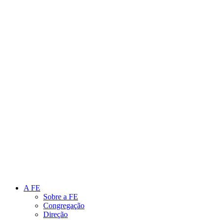
Link para o Instagram
Link para o Youtube
A FE
Sobre a FE
Congregação
Direção