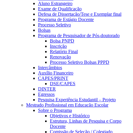
Aluno Estrangeiro
Exame de Qualificação
Defesa de Dissertação/Tese e Exemplar final
Programa de Estágio Docente
Processo Seletivo
Bolsas
Programa de Pesquisador de Pós-doutorado
Bolsa PNPD
Inscrição
Relatório Final
Renovação
Processo Seletivo Bolsas PPPD
Intercâmbios
Auxílio Financeiro
CAPES/PRINT
DSE/CAPES
DINTER
Egressos
Pesquisa Experiência Estudantil – Projeto
Mestrado Profissional em Educação Escolar
Sobre o Programa
Objetivos e Histórico
Estrutura, Linhas de Pesquisa e Corpo
Docente
Comissão de Seleção / Colegiado