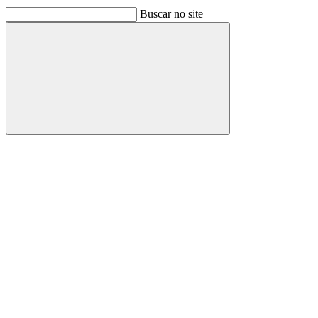
Buscar no site
Buscar
Link para o Facebook
Link para o Linkedin