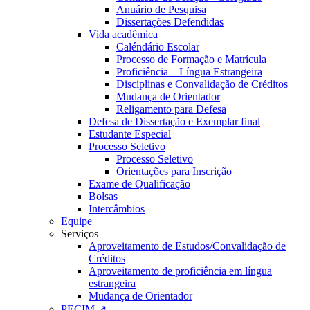
Anuário de Pesquisa
Dissertações Defendidas
Vida acadêmica
Caléndário Escolar
Processo de Formação e Matrícula
Proficiência – Língua Estrangeira
Disciplinas e Convalidação de Créditos
Mudança de Orientador
Religamento para Defesa
Defesa de Dissertação e Exemplar final
Estudante Especial
Processo Seletivo
Processo Seletivo
Orientações para Inscrição
Exame de Qualificação
Bolsas
Intercâmbios
Equipe
Serviços
Aproveitamento de Estudos/Convalidação de
Créditos
Aproveitamento de proficiência em língua
estrangeira
Mudança de Orientador
PECIM ↗