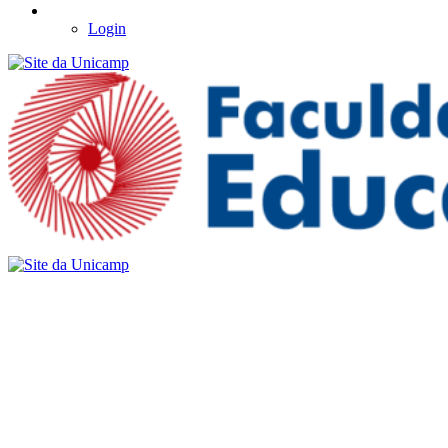
Login