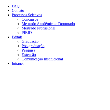
Conteúdo principal
Menu principal
Rodapé
FAQ
Contato
Processos Seletivos
Concursos
Mestrado Acadêmico e Doutorado
Mestrado Profissional
PIBID
Editais
Graduação
Pós-graduação
Pesquisa
Extensão
Comunicação Institucional
Intranet
Aumentar fonte
Diminuir fonte