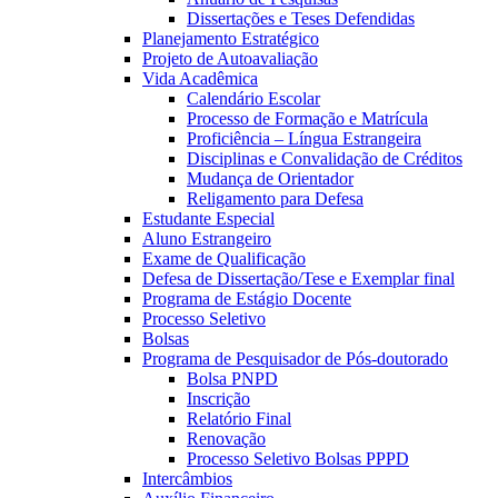
Dissertações e Teses Defendidas
Planejamento Estratégico
Projeto de Autoavaliação
Vida Acadêmica
Calendário Escolar
Processo de Formação e Matrícula
Proficiência – Língua Estrangeira
Disciplinas e Convalidação de Créditos
Mudança de Orientador
Religamento para Defesa
Estudante Especial
Aluno Estrangeiro
Exame de Qualificação
Defesa de Dissertação/Tese e Exemplar final
Programa de Estágio Docente
Processo Seletivo
Bolsas
Programa de Pesquisador de Pós-doutorado
Bolsa PNPD
Inscrição
Relatório Final
Renovação
Processo Seletivo Bolsas PPPD
Intercâmbios