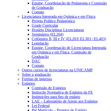
Equipe, Coordenação de Pedagogia e Comissão
de Graduação
Contato
Licenciatura Integrada em Química e em Física
Projeto Político Pedagógico
Grade Curricular
Horário Disciplinas Licenciaturas
Seminários (EL204)
Colóquios II, III e IV (EL203/ EL303 / EL403)
Legislação
Equipe, Coordenação de Licenciatura Integrada
em Química e em Física, Comissão de
Graduação
DAC
Contato
Outros cursos de licenciaturas na UNICAMP
Sobre a graduação
Formas de ingresso
Estágios
Comissão de Estágios
Instrução Normativa de Estágios da FE
Instituições para fins de estágio
LAE – Laboratório de Apoio aos Estágios
Lei Federal
Pré Matrícula – Projetos de Estágio