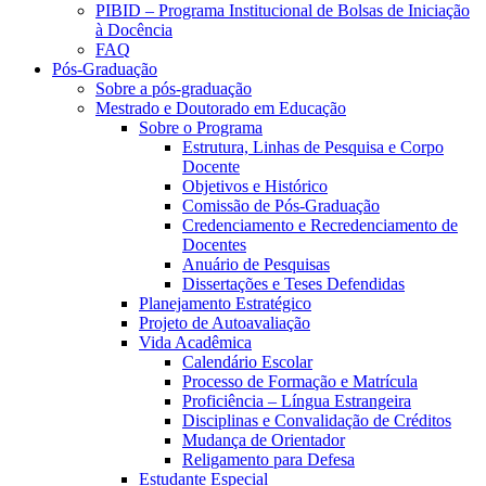
PIBID – Programa Institucional de Bolsas de Iniciação
à Docência
FAQ
Pós-Graduação
Sobre a pós-graduação
Mestrado e Doutorado em Educação
Sobre o Programa
Estrutura, Linhas de Pesquisa e Corpo
Docente
Objetivos e Histórico
Comissão de Pós-Graduação
Credenciamento e Recredenciamento de
Docentes
Anuário de Pesquisas
Dissertações e Teses Defendidas
Planejamento Estratégico
Projeto de Autoavaliação
Vida Acadêmica
Calendário Escolar
Processo de Formação e Matrícula
Proficiência – Língua Estrangeira
Disciplinas e Convalidação de Créditos
Mudança de Orientador
Religamento para Defesa
Estudante Especial