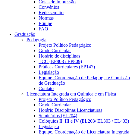
Cotas de Impressão
Convênios
Rede sem fio
Normas
Equipe
FAQ
Graduação
Pedagogia
Projeto Político Pedagógico
Grade Curricular
Horário de disciplinas
TCC (EP808 / EP809)
Práticas Curriculares (EP147)
Legislação
Equipe, Coordenação de Pedagogia e Comissão
de Graduação
Contato
Licenciatura Integrada em Química e em Física
Projeto Político Pedagógico
Grade Curricular
Horário Disciplinas Licenciaturas
Seminários (EL204)
Colóquios II, III e IV (EL203/ EL303 / EL403)
Legislação
Equipe, Coordenação de Licenciatura Integrada