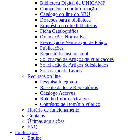
Biblioteca Digital da UNICAMP
Competência em Informação
Catálogo on-line do SBU
Doações para a biblioteca
Empréstimo entre bibliotecas
Ficha Catalográfica
Orientações Normativas
Prevenção e Verificação de Plágio
Publicações
Repositório Institucional
Solicitação de Artigos de Publicações
Solicitação de Artigos Subsidiados
Solicitação de Livros
Recursos on-line
Pesquisa Integrada
Base de dados e Repositórios
Catálogo Acervus
Boletim Informafricativo
Contéudo de Domínio Público
Horário de funcionamento
Contatos
Últimas aquisições
FAQ
Publicações
Equipe