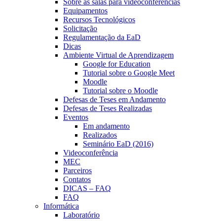
Sobre as salas para videoconferências
Equipamentos
Recursos Tecnológicos
Solicitação
Regulamentação da EaD
Dicas
Ambiente Virtual de Aprendizagem
Google for Education
Tutorial sobre o Google Meet
Moodle
Tutorial sobre o Moodle
Defesas de Teses em Andamento
Defesas de Teses Realizadas
Eventos
Em andamento
Realizados
Seminário EaD (2016)
Videoconferência
MEC
Parceiros
Contatos
DICAS – FAQ
FAQ
Informática
Laboratório