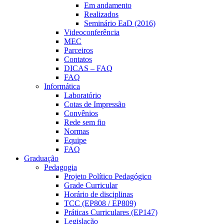
Em andamento
Realizados
Seminário EaD (2016)
Videoconferência
MEC
Parceiros
Contatos
DICAS – FAQ
FAQ
Informática
Laboratório
Cotas de Impressão
Convênios
Rede sem fio
Normas
Equipe
FAQ
Graduação
Pedagogia
Projeto Político Pedagógico
Grade Curricular
Horário de disciplinas
TCC (EP808 / EP809)
Práticas Curriculares (EP147)
Legislação