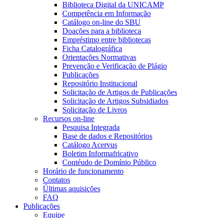
Biblioteca Digital da UNICAMP
Competência em Informação
Catálogo on-line do SBU
Doações para a biblioteca
Empréstimo entre bibliotecas
Ficha Catalográfica
Orientações Normativas
Prevenção e Verificação de Plágio
Publicações
Repositório Institucional
Solicitação de Artigos de Publicações
Solicitação de Artigos Subsidiados
Solicitação de Livros
Recursos on-line
Pesquisa Integrada
Base de dados e Repositórios
Catálogo Acervus
Boletim Informafricativo
Contéudo de Domínio Público
Horário de funcionamento
Contatos
Últimas aquisições
FAQ
Publicações
Equipe