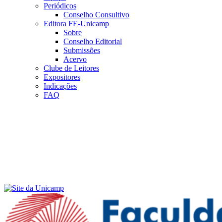
Periódicos
Conselho Consultivo
Editora FE-Unicamp
Sobre
Conselho Editorial
Submissões
Acervo
Clube de Leitores
Expositores
Indicações
FAQ
Menu