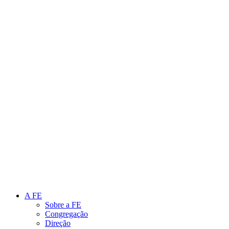
Link para o Instagram
Link para o Youtube
A FE
Sobre a FE
Congregação
Direção