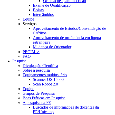
Orientações para Inscrição
Exame de Qualificação
Bolsas
Intercâmbios
Equipe
Serviços
Aproveitamento de Estudos/Convalidação de
Créditos
Aproveitamento de proficiência em língua
estrangeira
Mudança de Orientador
PECIM ↗
FAQ
Pesquisa
Divulgação Científica
Sobre a pesquisa
Equipamentos multiusuário
Scanner OS 15000
Scan Robot 2.0
Equipe
Grupos de Pesquisa
Boas Práticas em Pesquisa
A pesquisa na FE
Buscador de informações de docentes da
FE/Unicamp