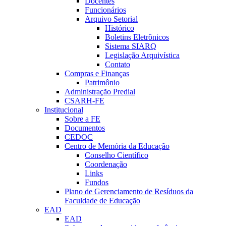
Docentes
Funcionários
Arquivo Setorial
Histórico
Boletins Eletrônicos
Sistema SIARQ
Legislação Arquivística
Contato
Compras e Finanças
Patrimônio
Administração Predial
CSARH-FE
Institucional
Sobre a FE
Documentos
CEDOC
Centro de Memória da Educação
Conselho Científico
Coordenação
Links
Fundos
Plano de Gerenciamento de Resíduos da
Faculdade de Educação
EAD
EAD