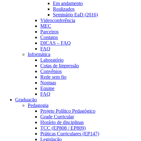
Em andamento
Realizados
Seminário EaD (2016)
Videoconferência
MEC
Parceiros
Contatos
DICAS – FAQ
FAQ
Informática
Laboratório
Cotas de Impressão
Convênios
Rede sem fio
Normas
Equipe
FAQ
Graduação
Pedagogia
Projeto Político Pedagógico
Grade Curricular
Horário de disciplinas
TCC (EP808 / EP809)
Práticas Curriculares (EP147)
Legislação