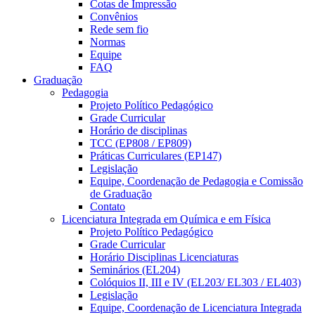
Cotas de Impressão
Convênios
Rede sem fio
Normas
Equipe
FAQ
Graduação
Pedagogia
Projeto Político Pedagógico
Grade Curricular
Horário de disciplinas
TCC (EP808 / EP809)
Práticas Curriculares (EP147)
Legislação
Equipe, Coordenação de Pedagogia e Comissão
de Graduação
Contato
Licenciatura Integrada em Química e em Física
Projeto Político Pedagógico
Grade Curricular
Horário Disciplinas Licenciaturas
Seminários (EL204)
Colóquios II, III e IV (EL203/ EL303 / EL403)
Legislação
Equipe, Coordenação de Licenciatura Integrada