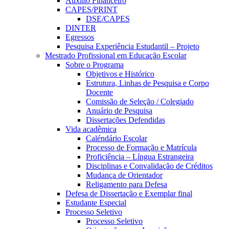
Auxílio Financeiro
CAPES/PRINT
DSE/CAPES
DINTER
Egressos
Pesquisa Experiência Estudantil – Projeto
Mestrado Profissional em Educação Escolar
Sobre o Programa
Objetivos e Histórico
Estrutura, Linhas de Pesquisa e Corpo
Docente
Comissão de Seleção / Colegiado
Anuário de Pesquisa
Dissertações Defendidas
Vida acadêmica
Caléndário Escolar
Processo de Formação e Matrícula
Proficiência – Língua Estrangeira
Disciplinas e Convalidação de Créditos
Mudança de Orientador
Religamento para Defesa
Defesa de Dissertação e Exemplar final
Estudante Especial
Processo Seletivo
Processo Seletivo