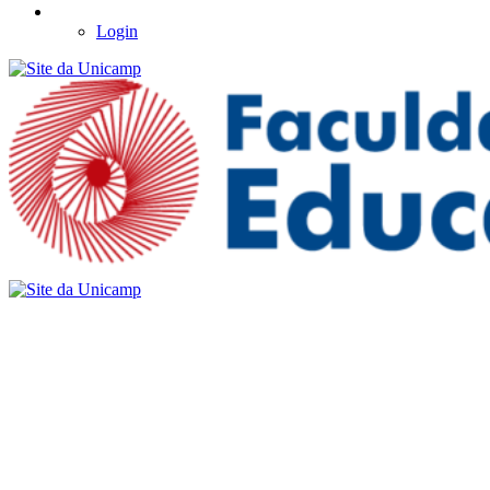
Login