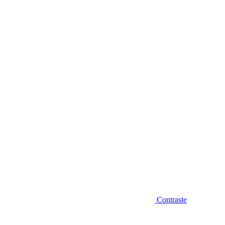
Diminuir fonte
Contraste