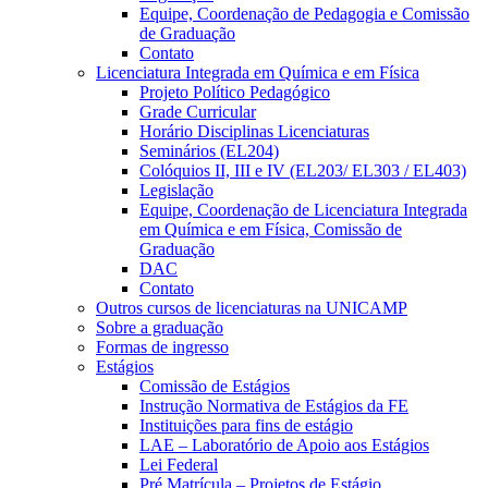
Equipe, Coordenação de Pedagogia e Comissão
de Graduação
Contato
Licenciatura Integrada em Química e em Física
Projeto Político Pedagógico
Grade Curricular
Horário Disciplinas Licenciaturas
Seminários (EL204)
Colóquios II, III e IV (EL203/ EL303 / EL403)
Legislação
Equipe, Coordenação de Licenciatura Integrada
em Química e em Física, Comissão de
Graduação
DAC
Contato
Outros cursos de licenciaturas na UNICAMP
Sobre a graduação
Formas de ingresso
Estágios
Comissão de Estágios
Instrução Normativa de Estágios da FE
Instituições para fins de estágio
LAE – Laboratório de Apoio aos Estágios
Lei Federal
Pré Matrícula – Projetos de Estágio