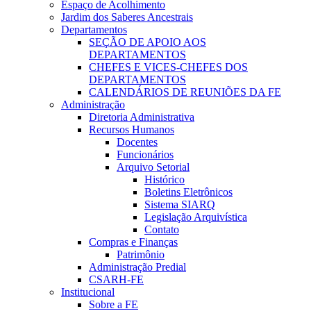
Espaço de Acolhimento
Jardim dos Saberes Ancestrais
Departamentos
SEÇÃO DE APOIO AOS
DEPARTAMENTOS
CHEFES E VICES-CHEFES DOS
DEPARTAMENTOS
CALENDÁRIOS DE REUNIÕES DA FE
Administração
Diretoria Administrativa
Recursos Humanos
Docentes
Funcionários
Arquivo Setorial
Histórico
Boletins Eletrônicos
Sistema SIARQ
Legislação Arquivística
Contato
Compras e Finanças
Patrimônio
Administração Predial
CSARH-FE
Institucional
Sobre a FE