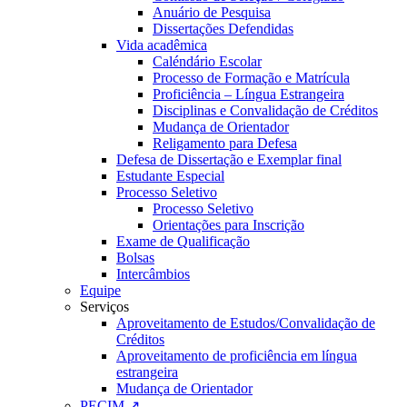
Anuário de Pesquisa
Dissertações Defendidas
Vida acadêmica
Caléndário Escolar
Processo de Formação e Matrícula
Proficiência – Língua Estrangeira
Disciplinas e Convalidação de Créditos
Mudança de Orientador
Religamento para Defesa
Defesa de Dissertação e Exemplar final
Estudante Especial
Processo Seletivo
Processo Seletivo
Orientações para Inscrição
Exame de Qualificação
Bolsas
Intercâmbios
Equipe
Serviços
Aproveitamento de Estudos/Convalidação de
Créditos
Aproveitamento de proficiência em língua
estrangeira
Mudança de Orientador
PECIM ↗