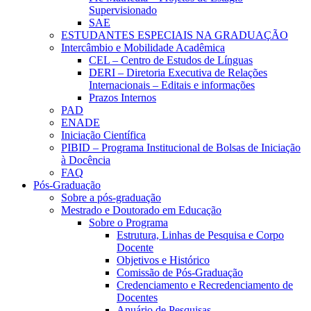
Supervisionado
SAE
ESTUDANTES ESPECIAIS NA GRADUAÇÃO
Intercâmbio e Mobilidade Acadêmica
CEL – Centro de Estudos de Línguas
DERI – Diretoria Executiva de Relações
Internacionais – Editais e informações
Prazos Internos
PAD
ENADE
Iniciação Científica
PIBID – Programa Institucional de Bolsas de Iniciação
à Docência
FAQ
Pós-Graduação
Sobre a pós-graduação
Mestrado e Doutorado em Educação
Sobre o Programa
Estrutura, Linhas de Pesquisa e Corpo
Docente
Objetivos e Histórico
Comissão de Pós-Graduação
Credenciamento e Recredenciamento de
Docentes
Anuário de Pesquisas