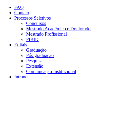
Conteúdo principal
Menu principal
Rodapé
FAQ
Contato
Processos Seletivos
Concursos
Mestrado Acadêmico e Doutorado
Mestrado Profissional
PIBID
Editais
Graduação
Pós-graduação
Pesquisa
Extensão
Comunicação Institucional
Intranet
Aumentar fonte
Diminuir fonte