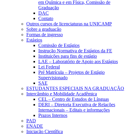
em Química e em Física, Comissão de
Graduação
DAC
Contato
Outros cursos de licenciaturas na UNICAMP
Sobre a graduação
Formas de ingresso
Estágios
Comissão de Estágios
Instrução Normativa de Estágios da FE
Instituições para fins de estágio
LAE – Laboratório de Apoio aos Estágios
Lei Federal
Pré Matrícula – Projetos de Estágio
Supervisionado
SAE
ESTUDANTES ESPECIAIS NA GRADUAÇÃO
Intercâmbio e Mobilidade Acadêmica
CEL – Centro de Estudos de Línguas
DERI – Diretoria Executiva de Relações
Internacionais – Editais e informações
Prazos Internos
PAD
ENADE
Iniciação Científica