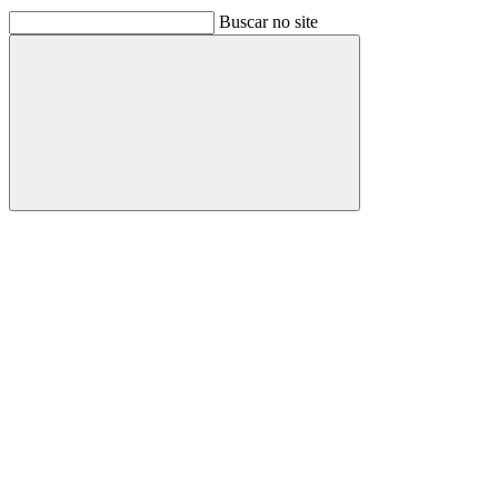
Buscar no site
Buscar
Link para o Facebook
Link para o Linkedin