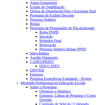
Aluno Estrangeiro
Exame de Qualificação
Defesa de Dissertação/Tese e Exemplar final
Programa de Estágio Docente
Processo Seletivo
Bolsas
Programa de Pesquisador de Pós-doutorado
Bolsa PNPD
Inscrição
Relatório Final
Renovação
Processo Seletivo Bolsas PPPD
Intercâmbios
Auxílio Financeiro
CAPES/PRINT
DSE/CAPES
DINTER
Egressos
Pesquisa Experiência Estudantil – Projeto
Mestrado Profissional em Educação Escolar
Sobre o Programa
Objetivos e Histórico
Estrutura, Linhas de Pesquisa e Corpo
Docente
Comissão de Seleção / Colegiado