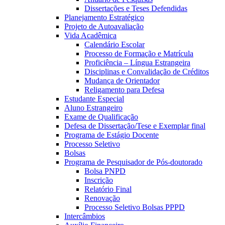
Dissertações e Teses Defendidas
Planejamento Estratégico
Projeto de Autoavaliação
Vida Acadêmica
Calendário Escolar
Processo de Formação e Matrícula
Proficiência – Língua Estrangeira
Disciplinas e Convalidação de Créditos
Mudança de Orientador
Religamento para Defesa
Estudante Especial
Aluno Estrangeiro
Exame de Qualificação
Defesa de Dissertação/Tese e Exemplar final
Programa de Estágio Docente
Processo Seletivo
Bolsas
Programa de Pesquisador de Pós-doutorado
Bolsa PNPD
Inscrição
Relatório Final
Renovação
Processo Seletivo Bolsas PPPD
Intercâmbios