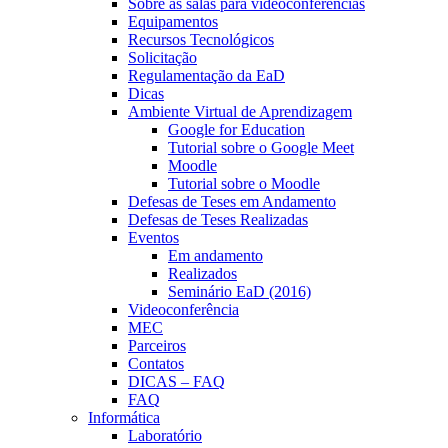
Sobre as salas para videoconferências
Equipamentos
Recursos Tecnológicos
Solicitação
Regulamentação da EaD
Dicas
Ambiente Virtual de Aprendizagem
Google for Education
Tutorial sobre o Google Meet
Moodle
Tutorial sobre o Moodle
Defesas de Teses em Andamento
Defesas de Teses Realizadas
Eventos
Em andamento
Realizados
Seminário EaD (2016)
Videoconferência
MEC
Parceiros
Contatos
DICAS – FAQ
FAQ
Informática
Laboratório