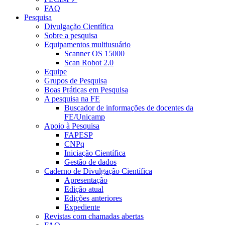
FAQ
Pesquisa
Divulgação Científica
Sobre a pesquisa
Equipamentos multiusuário
Scanner OS 15000
Scan Robot 2.0
Equipe
Grupos de Pesquisa
Boas Práticas em Pesquisa
A pesquisa na FE
Buscador de informações de docentes da
FE/Unicamp
Apoio à Pesquisa
FAPESP
CNPq
Iniciação Científica
Gestão de dados
Caderno de Divulgação Científica
Apresentação
Edição atual
Edições anteriores
Expediente
Revistas com chamadas abertas