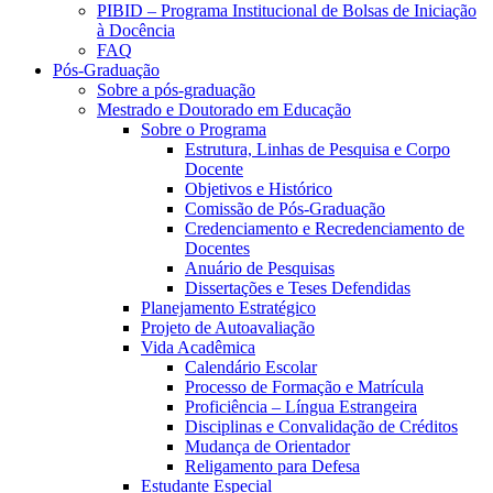
PIBID – Programa Institucional de Bolsas de Iniciação
à Docência
FAQ
Pós-Graduação
Sobre a pós-graduação
Mestrado e Doutorado em Educação
Sobre o Programa
Estrutura, Linhas de Pesquisa e Corpo
Docente
Objetivos e Histórico
Comissão de Pós-Graduação
Credenciamento e Recredenciamento de
Docentes
Anuário de Pesquisas
Dissertações e Teses Defendidas
Planejamento Estratégico
Projeto de Autoavaliação
Vida Acadêmica
Calendário Escolar
Processo de Formação e Matrícula
Proficiência – Língua Estrangeira
Disciplinas e Convalidação de Créditos
Mudança de Orientador
Religamento para Defesa
Estudante Especial