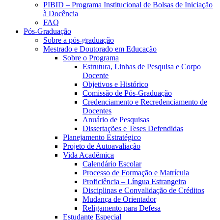
PIBID – Programa Institucional de Bolsas de Iniciação
à Docência
FAQ
Pós-Graduação
Sobre a pós-graduação
Mestrado e Doutorado em Educação
Sobre o Programa
Estrutura, Linhas de Pesquisa e Corpo
Docente
Objetivos e Histórico
Comissão de Pós-Graduação
Credenciamento e Recredenciamento de
Docentes
Anuário de Pesquisas
Dissertações e Teses Defendidas
Planejamento Estratégico
Projeto de Autoavaliação
Vida Acadêmica
Calendário Escolar
Processo de Formação e Matrícula
Proficiência – Língua Estrangeira
Disciplinas e Convalidação de Créditos
Mudança de Orientador
Religamento para Defesa
Estudante Especial