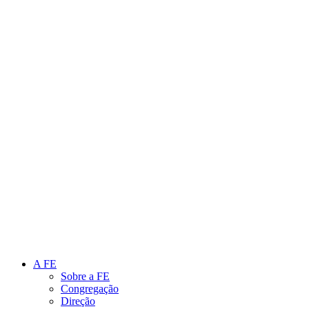
Link para o Instagram
Link para o Youtube
A FE
Sobre a FE
Congregação
Direção