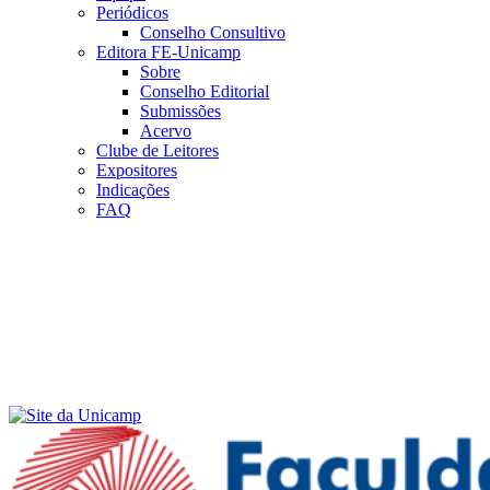
Periódicos
Conselho Consultivo
Editora FE-Unicamp
Sobre
Conselho Editorial
Submissões
Acervo
Clube de Leitores
Expositores
Indicações
FAQ
Menu