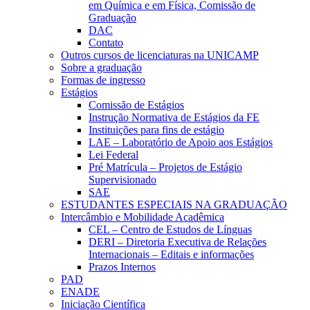
em Química e em Física, Comissão de
Graduação
DAC
Contato
Outros cursos de licenciaturas na UNICAMP
Sobre a graduação
Formas de ingresso
Estágios
Comissão de Estágios
Instrução Normativa de Estágios da FE
Instituições para fins de estágio
LAE – Laboratório de Apoio aos Estágios
Lei Federal
Pré Matrícula – Projetos de Estágio
Supervisionado
SAE
ESTUDANTES ESPECIAIS NA GRADUAÇÃO
Intercâmbio e Mobilidade Acadêmica
CEL – Centro de Estudos de Línguas
DERI – Diretoria Executiva de Relações
Internacionais – Editais e informações
Prazos Internos
PAD
ENADE
Iniciação Científica