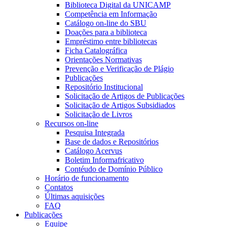
Biblioteca Digital da UNICAMP
Competência em Informação
Catálogo on-line do SBU
Doações para a biblioteca
Empréstimo entre bibliotecas
Ficha Catalográfica
Orientações Normativas
Prevenção e Verificação de Plágio
Publicações
Repositório Institucional
Solicitação de Artigos de Publicações
Solicitação de Artigos Subsidiados
Solicitação de Livros
Recursos on-line
Pesquisa Integrada
Base de dados e Repositórios
Catálogo Acervus
Boletim Informafricativo
Contéudo de Domínio Público
Horário de funcionamento
Contatos
Últimas aquisições
FAQ
Publicações
Equipe