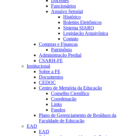
Docentes
Funcionários
Arquivo Setorial
Histórico
Boletins Eletrônicos
Sistema SIARQ
Legislação Arquivística
Contato
Compras e Finanças
Patrimônio
Administração Predial
CSARH-FE
Institucional
Sobre a FE
Documentos
CEDOC
Centro de Memória da Educação
Conselho Científico
Coordenação
Links
Fundos
Plano de Gerenciamento de Resíduos da
Faculdade de Educação
EAD
EAD