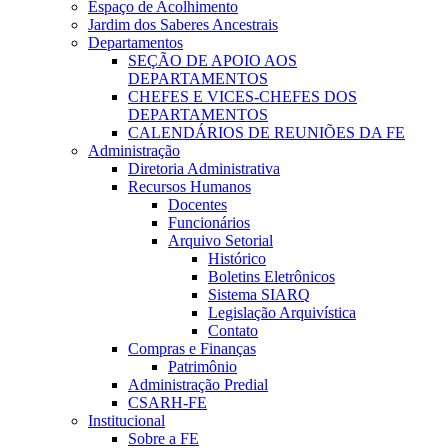
Espaço de Acolhimento
Jardim dos Saberes Ancestrais
Departamentos
SEÇÃO DE APOIO AOS
DEPARTAMENTOS
CHEFES E VICES-CHEFES DOS
DEPARTAMENTOS
CALENDÁRIOS DE REUNIÕES DA FE
Administração
Diretoria Administrativa
Recursos Humanos
Docentes
Funcionários
Arquivo Setorial
Histórico
Boletins Eletrônicos
Sistema SIARQ
Legislação Arquivística
Contato
Compras e Finanças
Patrimônio
Administração Predial
CSARH-FE
Institucional
Sobre a FE