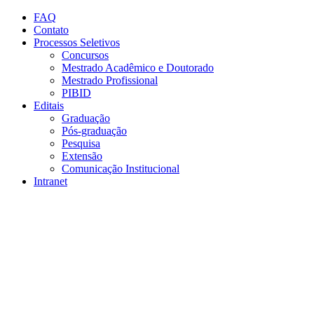
Conteúdo principal
Menu principal
Rodapé
FAQ
Contato
Processos Seletivos
Concursos
Mestrado Acadêmico e Doutorado
Mestrado Profissional
PIBID
Editais
Graduação
Pós-graduação
Pesquisa
Extensão
Comunicação Institucional
Intranet
Aumentar fonte
Diminuir fonte