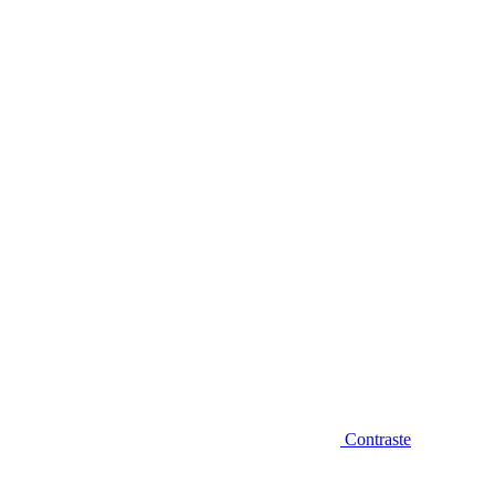
Diminuir fonte
Contraste