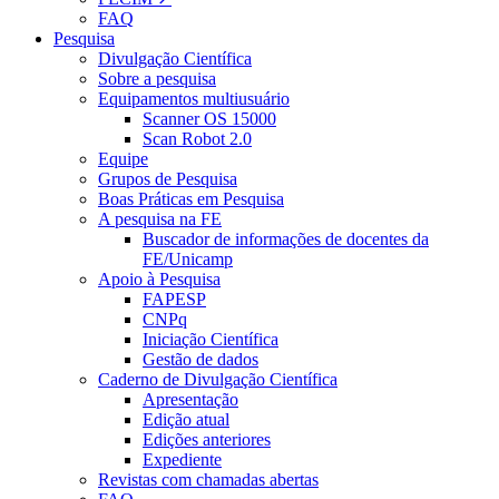
FAQ
Pesquisa
Divulgação Científica
Sobre a pesquisa
Equipamentos multiusuário
Scanner OS 15000
Scan Robot 2.0
Equipe
Grupos de Pesquisa
Boas Práticas em Pesquisa
A pesquisa na FE
Buscador de informações de docentes da
FE/Unicamp
Apoio à Pesquisa
FAPESP
CNPq
Iniciação Científica
Gestão de dados
Caderno de Divulgação Científica
Apresentação
Edição atual
Edições anteriores
Expediente
Revistas com chamadas abertas