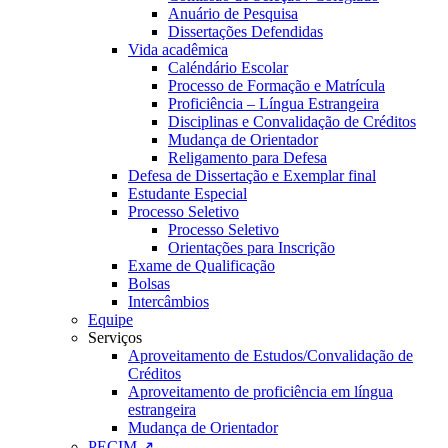
Anuário de Pesquisa
Dissertações Defendidas
Vida acadêmica
Caléndário Escolar
Processo de Formação e Matrícula
Proficiência – Língua Estrangeira
Disciplinas e Convalidação de Créditos
Mudança de Orientador
Religamento para Defesa
Defesa de Dissertação e Exemplar final
Estudante Especial
Processo Seletivo
Processo Seletivo
Orientações para Inscrição
Exame de Qualificação
Bolsas
Intercâmbios
Equipe
Serviços
Aproveitamento de Estudos/Convalidação de
Créditos
Aproveitamento de proficiência em língua
estrangeira
Mudança de Orientador
PECIM ↗