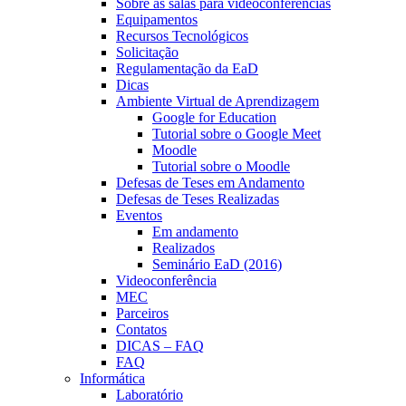
Sobre as salas para videoconferências
Equipamentos
Recursos Tecnológicos
Solicitação
Regulamentação da EaD
Dicas
Ambiente Virtual de Aprendizagem
Google for Education
Tutorial sobre o Google Meet
Moodle
Tutorial sobre o Moodle
Defesas de Teses em Andamento
Defesas de Teses Realizadas
Eventos
Em andamento
Realizados
Seminário EaD (2016)
Videoconferência
MEC
Parceiros
Contatos
DICAS – FAQ
FAQ
Informática
Laboratório