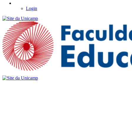
Login