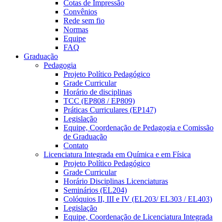
Cotas de Impressão
Convênios
Rede sem fio
Normas
Equipe
FAQ
Graduação
Pedagogia
Projeto Político Pedagógico
Grade Curricular
Horário de disciplinas
TCC (EP808 / EP809)
Práticas Curriculares (EP147)
Legislação
Equipe, Coordenação de Pedagogia e Comissão
de Graduação
Contato
Licenciatura Integrada em Química e em Física
Projeto Político Pedagógico
Grade Curricular
Horário Disciplinas Licenciaturas
Seminários (EL204)
Colóquios II, III e IV (EL203/ EL303 / EL403)
Legislação
Equipe, Coordenação de Licenciatura Integrada