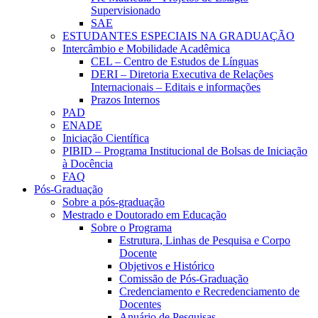
Supervisionado
SAE
ESTUDANTES ESPECIAIS NA GRADUAÇÃO
Intercâmbio e Mobilidade Acadêmica
CEL – Centro de Estudos de Línguas
DERI – Diretoria Executiva de Relações
Internacionais – Editais e informações
Prazos Internos
PAD
ENADE
Iniciação Científica
PIBID – Programa Institucional de Bolsas de Iniciação
à Docência
FAQ
Pós-Graduação
Sobre a pós-graduação
Mestrado e Doutorado em Educação
Sobre o Programa
Estrutura, Linhas de Pesquisa e Corpo
Docente
Objetivos e Histórico
Comissão de Pós-Graduação
Credenciamento e Recredenciamento de
Docentes
Anuário de Pesquisas