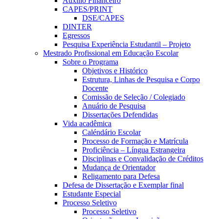
Auxílio Financeiro
CAPES/PRINT
DSE/CAPES
DINTER
Egressos
Pesquisa Experiência Estudantil – Projeto
Mestrado Profissional em Educação Escolar
Sobre o Programa
Objetivos e Histórico
Estrutura, Linhas de Pesquisa e Corpo
Docente
Comissão de Seleção / Colegiado
Anuário de Pesquisa
Dissertações Defendidas
Vida acadêmica
Caléndário Escolar
Processo de Formação e Matrícula
Proficiência – Língua Estrangeira
Disciplinas e Convalidação de Créditos
Mudança de Orientador
Religamento para Defesa
Defesa de Dissertação e Exemplar final
Estudante Especial
Processo Seletivo
Processo Seletivo