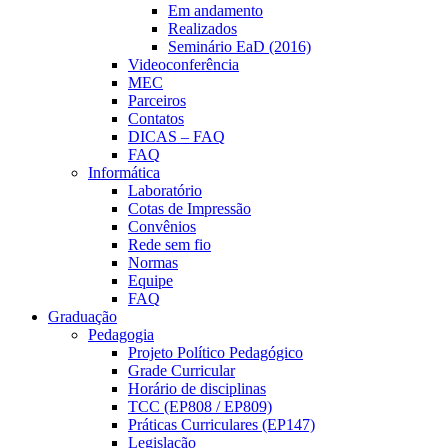
Em andamento
Realizados
Seminário EaD (2016)
Videoconferência
MEC
Parceiros
Contatos
DICAS – FAQ
FAQ
Informática
Laboratório
Cotas de Impressão
Convênios
Rede sem fio
Normas
Equipe
FAQ
Graduação
Pedagogia
Projeto Político Pedagógico
Grade Curricular
Horário de disciplinas
TCC (EP808 / EP809)
Práticas Curriculares (EP147)
Legislação