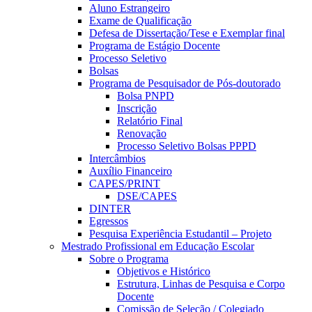
Aluno Estrangeiro
Exame de Qualificação
Defesa de Dissertação/Tese e Exemplar final
Programa de Estágio Docente
Processo Seletivo
Bolsas
Programa de Pesquisador de Pós-doutorado
Bolsa PNPD
Inscrição
Relatório Final
Renovação
Processo Seletivo Bolsas PPPD
Intercâmbios
Auxílio Financeiro
CAPES/PRINT
DSE/CAPES
DINTER
Egressos
Pesquisa Experiência Estudantil – Projeto
Mestrado Profissional em Educação Escolar
Sobre o Programa
Objetivos e Histórico
Estrutura, Linhas de Pesquisa e Corpo
Docente
Comissão de Seleção / Colegiado