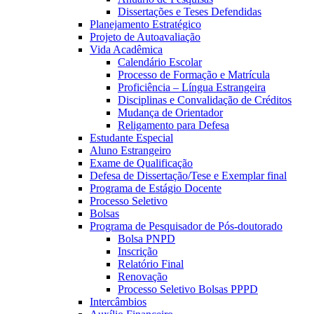
Dissertações e Teses Defendidas
Planejamento Estratégico
Projeto de Autoavaliação
Vida Acadêmica
Calendário Escolar
Processo de Formação e Matrícula
Proficiência – Língua Estrangeira
Disciplinas e Convalidação de Créditos
Mudança de Orientador
Religamento para Defesa
Estudante Especial
Aluno Estrangeiro
Exame de Qualificação
Defesa de Dissertação/Tese e Exemplar final
Programa de Estágio Docente
Processo Seletivo
Bolsas
Programa de Pesquisador de Pós-doutorado
Bolsa PNPD
Inscrição
Relatório Final
Renovação
Processo Seletivo Bolsas PPPD
Intercâmbios