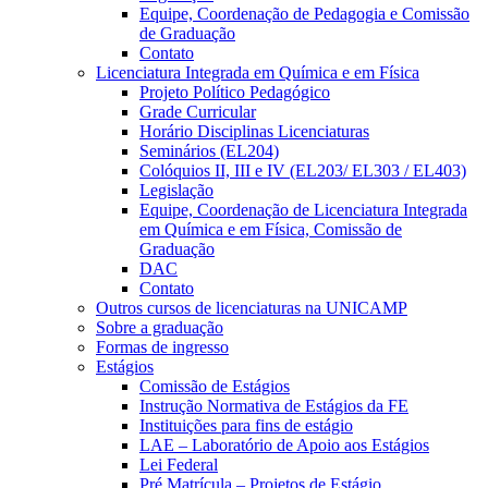
Equipe, Coordenação de Pedagogia e Comissão
de Graduação
Contato
Licenciatura Integrada em Química e em Física
Projeto Político Pedagógico
Grade Curricular
Horário Disciplinas Licenciaturas
Seminários (EL204)
Colóquios II, III e IV (EL203/ EL303 / EL403)
Legislação
Equipe, Coordenação de Licenciatura Integrada
em Química e em Física, Comissão de
Graduação
DAC
Contato
Outros cursos de licenciaturas na UNICAMP
Sobre a graduação
Formas de ingresso
Estágios
Comissão de Estágios
Instrução Normativa de Estágios da FE
Instituições para fins de estágio
LAE – Laboratório de Apoio aos Estágios
Lei Federal
Pré Matrícula – Projetos de Estágio