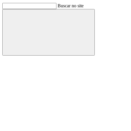
Buscar no site
Buscar
Link para o Facebook
Link para o Linkedin