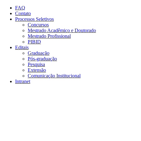
Conteúdo principal
Menu principal
Rodapé
FAQ
Contato
Processos Seletivos
Concursos
Mestrado Acadêmico e Doutorado
Mestrado Profissional
PIBID
Editais
Graduação
Pós-graduação
Pesquisa
Extensão
Comunicação Institucional
Intranet
Aumentar fonte
Diminuir fonte