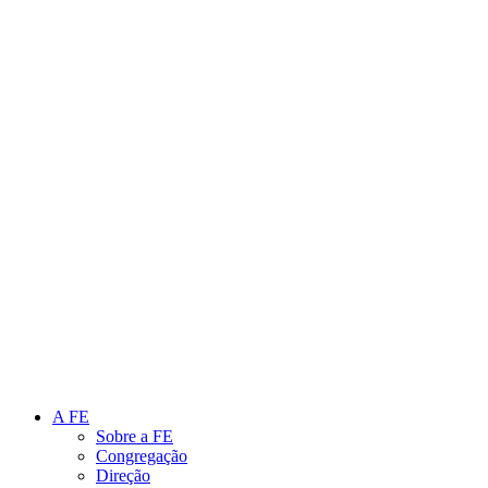
Link para o Instagram
Link para o Youtube
A FE
Sobre a FE
Congregação
Direção