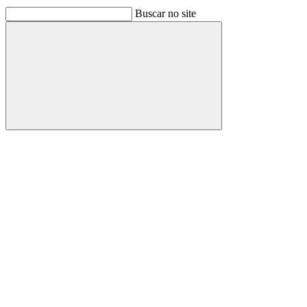
Buscar no site
Buscar
Link para o Facebook
Link para o Linkedin