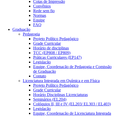
Cotas de Impressão
Convênios
Rede sem fio
Normas
Equipe
FAQ
Graduação
Pedagogia
Projeto Político Pedagógico
Grade Curricular
Horário de disciplinas
TCC (EP808 / EP809)
Práticas Curriculares (EP147)
Legislação
Equipe, Coordenação de Pedagogia e Comissão
de Graduação
Contato
Licenciatura Integrada em Química e em Física
Projeto Político Pedagógico
Grade Curricular
Horário Disciplinas Licenciaturas
Seminários (EL204)
Colóquios II, III e IV (EL203/ EL303 / EL403)
Legislação
Equipe, Coordenação de Licenciatura Integrada