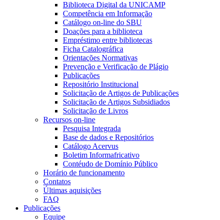
Biblioteca Digital da UNICAMP
Competência em Informação
Catálogo on-line do SBU
Doações para a biblioteca
Empréstimo entre bibliotecas
Ficha Catalográfica
Orientações Normativas
Prevenção e Verificação de Plágio
Publicações
Repositório Institucional
Solicitação de Artigos de Publicações
Solicitação de Artigos Subsidiados
Solicitação de Livros
Recursos on-line
Pesquisa Integrada
Base de dados e Repositórios
Catálogo Acervus
Boletim Informafricativo
Contéudo de Domínio Público
Horário de funcionamento
Contatos
Últimas aquisições
FAQ
Publicações
Equipe