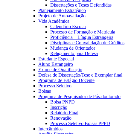
Dissertações e Teses Defendidas
Planejamento Estratégico
Projeto de Autoavaliação
Vida Acadêmica
Calendário Escolar
Processo de Formação e Matrícula
Proficiência – Língua Estrangeira
Disciplinas e Convalidação de Créditos
Mudança de Orientador
Religamento para Defesa
Estudante Especial
Aluno Estrangeiro
Exame de Qualificação
Defesa de Dissertação/Tese e Exemplar final
Programa de Estágio Docente
Processo Seletivo
Bolsas
Programa de Pesquisador de Pós-doutorado
Bolsa PNPD
Inscrição
Relatório Final
Renovação
Processo Seletivo Bolsas PPPD
Intercâmbios