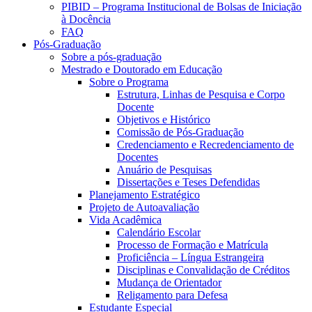
PIBID – Programa Institucional de Bolsas de Iniciação
à Docência
FAQ
Pós-Graduação
Sobre a pós-graduação
Mestrado e Doutorado em Educação
Sobre o Programa
Estrutura, Linhas de Pesquisa e Corpo
Docente
Objetivos e Histórico
Comissão de Pós-Graduação
Credenciamento e Recredenciamento de
Docentes
Anuário de Pesquisas
Dissertações e Teses Defendidas
Planejamento Estratégico
Projeto de Autoavaliação
Vida Acadêmica
Calendário Escolar
Processo de Formação e Matrícula
Proficiência – Língua Estrangeira
Disciplinas e Convalidação de Créditos
Mudança de Orientador
Religamento para Defesa
Estudante Especial