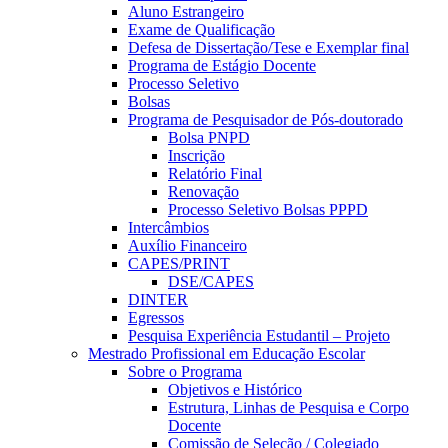
Aluno Estrangeiro
Exame de Qualificação
Defesa de Dissertação/Tese e Exemplar final
Programa de Estágio Docente
Processo Seletivo
Bolsas
Programa de Pesquisador de Pós-doutorado
Bolsa PNPD
Inscrição
Relatório Final
Renovação
Processo Seletivo Bolsas PPPD
Intercâmbios
Auxílio Financeiro
CAPES/PRINT
DSE/CAPES
DINTER
Egressos
Pesquisa Experiência Estudantil – Projeto
Mestrado Profissional em Educação Escolar
Sobre o Programa
Objetivos e Histórico
Estrutura, Linhas de Pesquisa e Corpo
Docente
Comissão de Seleção / Colegiado