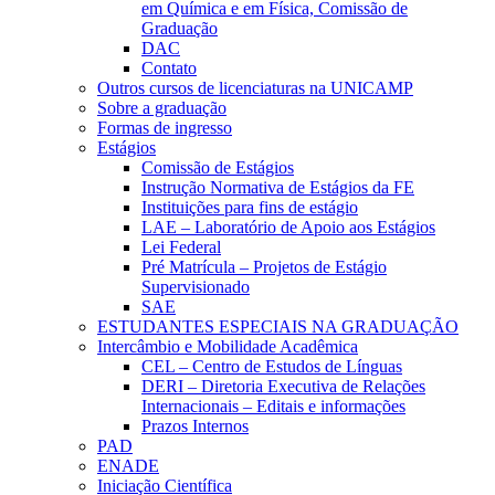
em Química e em Física, Comissão de
Graduação
DAC
Contato
Outros cursos de licenciaturas na UNICAMP
Sobre a graduação
Formas de ingresso
Estágios
Comissão de Estágios
Instrução Normativa de Estágios da FE
Instituições para fins de estágio
LAE – Laboratório de Apoio aos Estágios
Lei Federal
Pré Matrícula – Projetos de Estágio
Supervisionado
SAE
ESTUDANTES ESPECIAIS NA GRADUAÇÃO
Intercâmbio e Mobilidade Acadêmica
CEL – Centro de Estudos de Línguas
DERI – Diretoria Executiva de Relações
Internacionais – Editais e informações
Prazos Internos
PAD
ENADE
Iniciação Científica