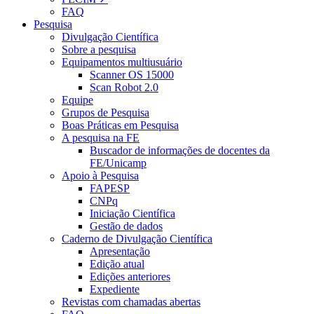
FAQ
Pesquisa
Divulgação Científica
Sobre a pesquisa
Equipamentos multiusuário
Scanner OS 15000
Scan Robot 2.0
Equipe
Grupos de Pesquisa
Boas Práticas em Pesquisa
A pesquisa na FE
Buscador de informações de docentes da
FE/Unicamp
Apoio à Pesquisa
FAPESP
CNPq
Iniciação Científica
Gestão de dados
Caderno de Divulgação Científica
Apresentação
Edição atual
Edições anteriores
Expediente
Revistas com chamadas abertas