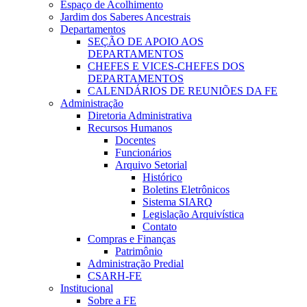
Espaço de Acolhimento
Jardim dos Saberes Ancestrais
Departamentos
SEÇÃO DE APOIO AOS
DEPARTAMENTOS
CHEFES E VICES-CHEFES DOS
DEPARTAMENTOS
CALENDÁRIOS DE REUNIÕES DA FE
Administração
Diretoria Administrativa
Recursos Humanos
Docentes
Funcionários
Arquivo Setorial
Histórico
Boletins Eletrônicos
Sistema SIARQ
Legislação Arquivística
Contato
Compras e Finanças
Patrimônio
Administração Predial
CSARH-FE
Institucional
Sobre a FE