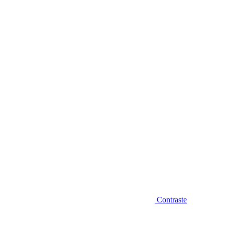
Diminuir fonte
Contraste