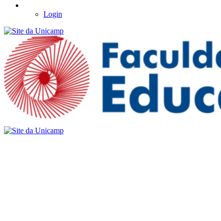
Login