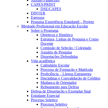
Auxílio Financeiro
CAPES/PRINT
DSE/CAPES
DINTER
Egressos
Pesquisa Experiência Estudantil – Projeto
Mestrado Profissional em Educação Escolar
Sobre o Programa
Objetivos e Histórico
Estrutura, Linhas de Pesquisa e Corpo
Docente
Comissão de Seleção / Colegiado
Anuário de Pesquisa
Dissertações Defendidas
Vida acadêmica
Caléndário Escolar
Processo de Formação e Matrícula
Proficiência – Língua Estrangeira
Disciplinas e Convalidação de Créditos
Mudança de Orientador
Religamento para Defesa
Defesa de Dissertação e Exemplar final
Estudante Especial
Processo Seletivo
Processo Seletivo