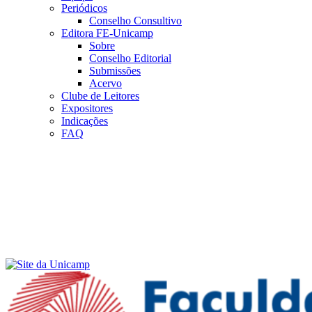
Periódicos
Conselho Consultivo
Editora FE-Unicamp
Sobre
Conselho Editorial
Submissões
Acervo
Clube de Leitores
Expositores
Indicações
FAQ
Menu