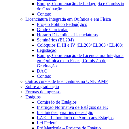
Equipe, Coordenação de Pedagogia e Comissão
de Graduação
Contato
Licenciatura Integrada em Química e em Física
Projeto Político Pedagógico
Grade Curricular
Horário Disciplinas Licenciaturas
Seminários (EL204)
Colóquios II, III e IV (EL203/ EL303 / EL403)
Legislação
Equipe, Coordenação de Licenciatura Integrada
em Química e em Física, Comissão de
Graduação
DAC
Contato
Outros cursos de licenciaturas na UNICAMP
Sobre a graduação
Formas de ingresso
Estágios
Comissão de Estágios
Instrução Normativa de Estágios da FE
Instituições para fins de estágio
LAE – Laboratório de Apoio aos Estágios
Lei Federal
Pré Matrícula – Projetos de Estágio