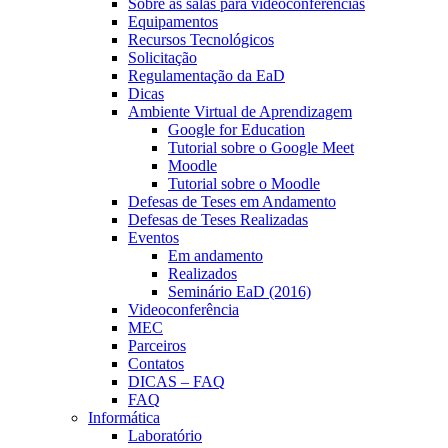
Sobre as salas para videoconferências
Equipamentos
Recursos Tecnológicos
Solicitação
Regulamentação da EaD
Dicas
Ambiente Virtual de Aprendizagem
Google for Education
Tutorial sobre o Google Meet
Moodle
Tutorial sobre o Moodle
Defesas de Teses em Andamento
Defesas de Teses Realizadas
Eventos
Em andamento
Realizados
Seminário EaD (2016)
Videoconferência
MEC
Parceiros
Contatos
DICAS – FAQ
FAQ
Informática
Laboratório