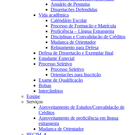
Anuário de Pesquisa
Dissertações Defendidas
Vida acadêmica
Caléndário Escolar
Processo de Formação e Matrícula
Proficiência – Língua Estrangeira
Disciplinas e Convalidação de Créditos
Mudança de Orientador
Religamento para Defesa
Defesa de Dissertação e Exemplar final
Estudante Especial
Processo Seletivo
Processo Seletivo
Orientações para Inscrição
Exame de Qualificação
Bolsas
Intercâmbios
Equipe
Serviços
Aproveitamento de Estudos/Convalidação de
Créditos
Aproveitamento de proficiência em língua
estrangeira
Mudança de Orientador
PECIM ↗