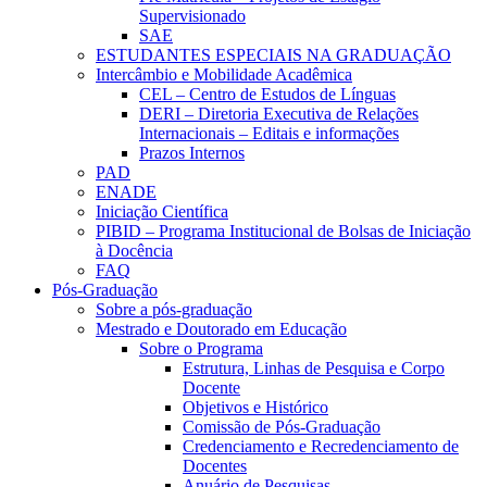
Supervisionado
SAE
ESTUDANTES ESPECIAIS NA GRADUAÇÃO
Intercâmbio e Mobilidade Acadêmica
CEL – Centro de Estudos de Línguas
DERI – Diretoria Executiva de Relações
Internacionais – Editais e informações
Prazos Internos
PAD
ENADE
Iniciação Científica
PIBID – Programa Institucional de Bolsas de Iniciação
à Docência
FAQ
Pós-Graduação
Sobre a pós-graduação
Mestrado e Doutorado em Educação
Sobre o Programa
Estrutura, Linhas de Pesquisa e Corpo
Docente
Objetivos e Histórico
Comissão de Pós-Graduação
Credenciamento e Recredenciamento de
Docentes
Anuário de Pesquisas