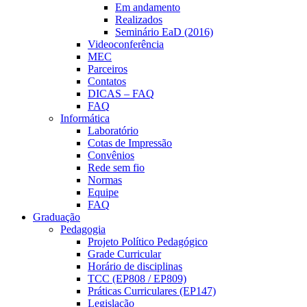
Em andamento
Realizados
Seminário EaD (2016)
Videoconferência
MEC
Parceiros
Contatos
DICAS – FAQ
FAQ
Informática
Laboratório
Cotas de Impressão
Convênios
Rede sem fio
Normas
Equipe
FAQ
Graduação
Pedagogia
Projeto Político Pedagógico
Grade Curricular
Horário de disciplinas
TCC (EP808 / EP809)
Práticas Curriculares (EP147)
Legislação