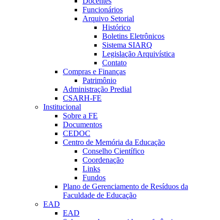
Docentes
Funcionários
Arquivo Setorial
Histórico
Boletins Eletrônicos
Sistema SIARQ
Legislação Arquivística
Contato
Compras e Finanças
Patrimônio
Administração Predial
CSARH-FE
Institucional
Sobre a FE
Documentos
CEDOC
Centro de Memória da Educação
Conselho Científico
Coordenação
Links
Fundos
Plano de Gerenciamento de Resíduos da
Faculdade de Educação
EAD
EAD