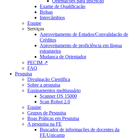
Orientações para Inscrição
Exame de Qualificação
Bolsas
Intercâmbios
Equipe
Serviços
Aproveitamento de Estudos/Convalidação de
Créditos
Aproveitamento de proficiência em língua
estrangeira
Mudança de Orientador
PECIM ↗
FAQ
Pesquisa
Divulgação Científica
Sobre a pesquisa
Equipamentos multiusuário
Scanner OS 15000
Scan Robot 2.0
Equipe
Grupos de Pesquisa
Boas Práticas em Pesquisa
A pesquisa na FE
Buscador de informações de docentes da
FE/Unicamp