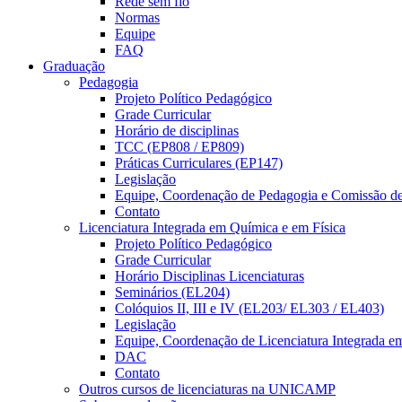
Rede sem fio
Normas
Equipe
FAQ
Graduação
Pedagogia
Projeto Político Pedagógico
Grade Curricular
Horário de disciplinas
TCC (EP808 / EP809)
Práticas Curriculares (EP147)
Legislação
Equipe, Coordenação de Pedagogia e Comissão d
Contato
Licenciatura Integrada em Química e em Física
Projeto Político Pedagógico
Grade Curricular
Horário Disciplinas Licenciaturas
Seminários (EL204)
Colóquios II, III e IV (EL203/ EL303 / EL403)
Legislação
Equipe, Coordenação de Licenciatura Integrada e
DAC
Contato
Outros cursos de licenciaturas na UNICAMP