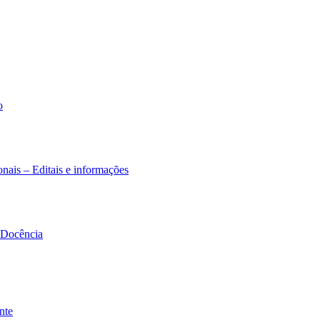
o
nais – Editais e informações
à Docência
nte