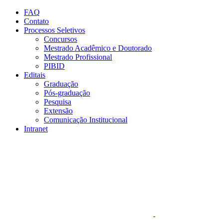
Conteúdo principal
Menu principal
Rodapé
FAQ
Contato
Processos Seletivos
Concursos
Mestrado Acadêmico e Doutorado
Mestrado Profissional
PIBID
Editais
Graduação
Pós-graduação
Pesquisa
Extensão
Comunicação Institucional
Intranet
Aumentar fonte