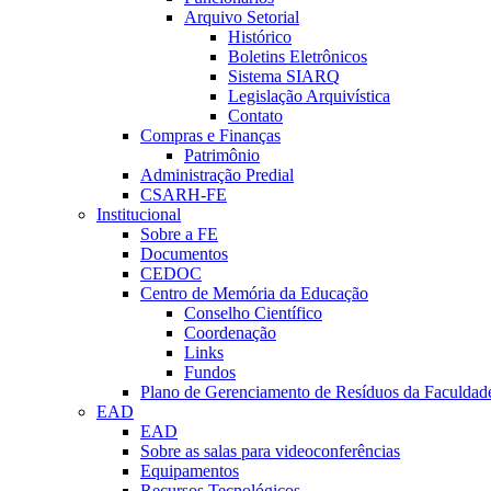
Arquivo Setorial
Histórico
Boletins Eletrônicos
Sistema SIARQ
Legislação Arquivística
Contato
Compras e Finanças
Patrimônio
Administração Predial
CSARH-FE
Institucional
Sobre a FE
Documentos
CEDOC
Centro de Memória da Educação
Conselho Científico
Coordenação
Links
Fundos
Plano de Gerenciamento de Resíduos da Faculdad
EAD
EAD
Sobre as salas para videoconferências
Equipamentos
Recursos Tecnológicos