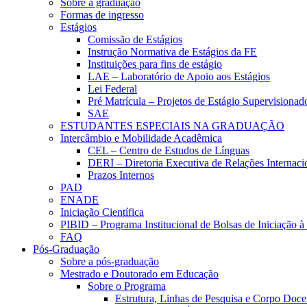
Sobre a graduação
Formas de ingresso
Estágios
Comissão de Estágios
Instrução Normativa de Estágios da FE
Instituições para fins de estágio
LAE – Laboratório de Apoio aos Estágios
Lei Federal
Pré Matrícula – Projetos de Estágio Supervisionad
SAE
ESTUDANTES ESPECIAIS NA GRADUAÇÃO
Intercâmbio e Mobilidade Acadêmica
CEL – Centro de Estudos de Línguas
DERI – Diretoria Executiva de Relações Internacio
Prazos Internos
PAD
ENADE
Iniciação Científica
PIBID – Programa Institucional de Bolsas de Iniciação 
FAQ
Pós-Graduação
Sobre a pós-graduação
Mestrado e Doutorado em Educação
Sobre o Programa
Estrutura, Linhas de Pesquisa e Corpo Doce