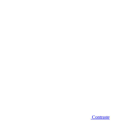
Diminuir fonte
Contraste