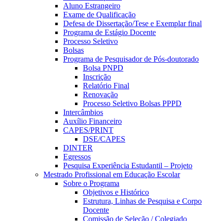
Aluno Estrangeiro
Exame de Qualificação
Defesa de Dissertação/Tese e Exemplar final
Programa de Estágio Docente
Processo Seletivo
Bolsas
Programa de Pesquisador de Pós-doutorado
Bolsa PNPD
Inscrição
Relatório Final
Renovação
Processo Seletivo Bolsas PPPD
Intercâmbios
Auxílio Financeiro
CAPES/PRINT
DSE/CAPES
DINTER
Egressos
Pesquisa Experiência Estudantil – Projeto
Mestrado Profissional em Educação Escolar
Sobre o Programa
Objetivos e Histórico
Estrutura, Linhas de Pesquisa e Corpo
Docente
Comissão de Seleção / Colegiado