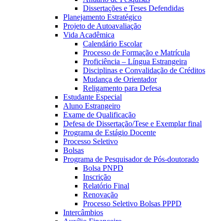
Dissertações e Teses Defendidas
Planejamento Estratégico
Projeto de Autoavaliação
Vida Acadêmica
Calendário Escolar
Processo de Formação e Matrícula
Proficiência – Língua Estrangeira
Disciplinas e Convalidação de Créditos
Mudança de Orientador
Religamento para Defesa
Estudante Especial
Aluno Estrangeiro
Exame de Qualificação
Defesa de Dissertação/Tese e Exemplar final
Programa de Estágio Docente
Processo Seletivo
Bolsas
Programa de Pesquisador de Pós-doutorado
Bolsa PNPD
Inscrição
Relatório Final
Renovação
Processo Seletivo Bolsas PPPD
Intercâmbios