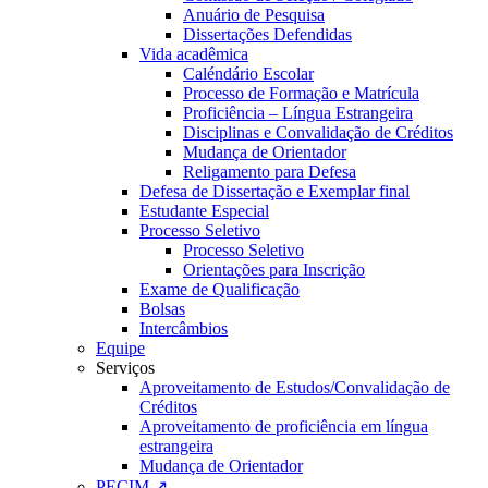
Anuário de Pesquisa
Dissertações Defendidas
Vida acadêmica
Caléndário Escolar
Processo de Formação e Matrícula
Proficiência – Língua Estrangeira
Disciplinas e Convalidação de Créditos
Mudança de Orientador
Religamento para Defesa
Defesa de Dissertação e Exemplar final
Estudante Especial
Processo Seletivo
Processo Seletivo
Orientações para Inscrição
Exame de Qualificação
Bolsas
Intercâmbios
Equipe
Serviços
Aproveitamento de Estudos/Convalidação de
Créditos
Aproveitamento de proficiência em língua
estrangeira
Mudança de Orientador
PECIM ↗