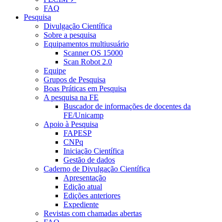
FAQ
Pesquisa
Divulgação Científica
Sobre a pesquisa
Equipamentos multiusuário
Scanner OS 15000
Scan Robot 2.0
Equipe
Grupos de Pesquisa
Boas Práticas em Pesquisa
A pesquisa na FE
Buscador de informações de docentes da
FE/Unicamp
Apoio à Pesquisa
FAPESP
CNPq
Iniciação Científica
Gestão de dados
Caderno de Divulgação Científica
Apresentação
Edição atual
Edições anteriores
Expediente
Revistas com chamadas abertas