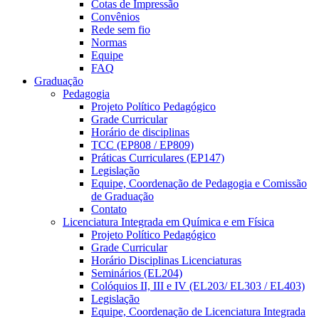
Cotas de Impressão
Convênios
Rede sem fio
Normas
Equipe
FAQ
Graduação
Pedagogia
Projeto Político Pedagógico
Grade Curricular
Horário de disciplinas
TCC (EP808 / EP809)
Práticas Curriculares (EP147)
Legislação
Equipe, Coordenação de Pedagogia e Comissão
de Graduação
Contato
Licenciatura Integrada em Química e em Física
Projeto Político Pedagógico
Grade Curricular
Horário Disciplinas Licenciaturas
Seminários (EL204)
Colóquios II, III e IV (EL203/ EL303 / EL403)
Legislação
Equipe, Coordenação de Licenciatura Integrada