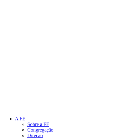
Link para o Instagram
Link para o Youtube
A FE
Sobre a FE
Congregação
Direção