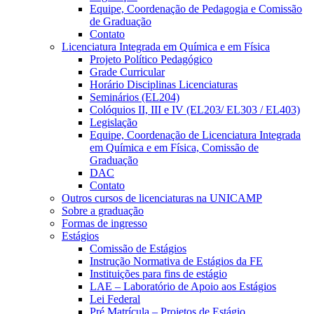
Equipe, Coordenação de Pedagogia e Comissão
de Graduação
Contato
Licenciatura Integrada em Química e em Física
Projeto Político Pedagógico
Grade Curricular
Horário Disciplinas Licenciaturas
Seminários (EL204)
Colóquios II, III e IV (EL203/ EL303 / EL403)
Legislação
Equipe, Coordenação de Licenciatura Integrada
em Química e em Física, Comissão de
Graduação
DAC
Contato
Outros cursos de licenciaturas na UNICAMP
Sobre a graduação
Formas de ingresso
Estágios
Comissão de Estágios
Instrução Normativa de Estágios da FE
Instituições para fins de estágio
LAE – Laboratório de Apoio aos Estágios
Lei Federal
Pré Matrícula – Projetos de Estágio