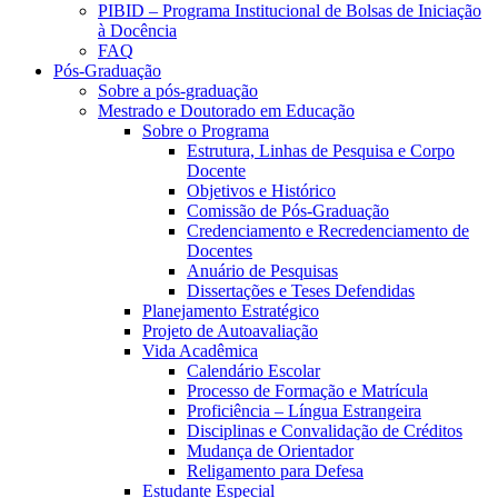
PIBID – Programa Institucional de Bolsas de Iniciação
à Docência
FAQ
Pós-Graduação
Sobre a pós-graduação
Mestrado e Doutorado em Educação
Sobre o Programa
Estrutura, Linhas de Pesquisa e Corpo
Docente
Objetivos e Histórico
Comissão de Pós-Graduação
Credenciamento e Recredenciamento de
Docentes
Anuário de Pesquisas
Dissertações e Teses Defendidas
Planejamento Estratégico
Projeto de Autoavaliação
Vida Acadêmica
Calendário Escolar
Processo de Formação e Matrícula
Proficiência – Língua Estrangeira
Disciplinas e Convalidação de Créditos
Mudança de Orientador
Religamento para Defesa
Estudante Especial