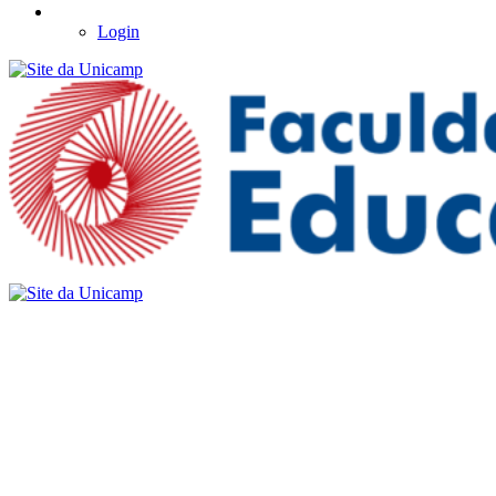
Login