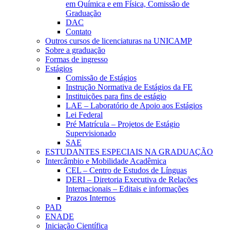
em Química e em Física, Comissão de
Graduação
DAC
Contato
Outros cursos de licenciaturas na UNICAMP
Sobre a graduação
Formas de ingresso
Estágios
Comissão de Estágios
Instrução Normativa de Estágios da FE
Instituições para fins de estágio
LAE – Laboratório de Apoio aos Estágios
Lei Federal
Pré Matrícula – Projetos de Estágio
Supervisionado
SAE
ESTUDANTES ESPECIAIS NA GRADUAÇÃO
Intercâmbio e Mobilidade Acadêmica
CEL – Centro de Estudos de Línguas
DERI – Diretoria Executiva de Relações
Internacionais – Editais e informações
Prazos Internos
PAD
ENADE
Iniciação Científica