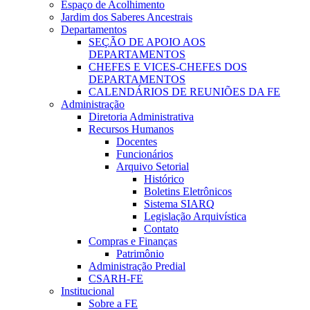
Espaço de Acolhimento
Jardim dos Saberes Ancestrais
Departamentos
SEÇÃO DE APOIO AOS
DEPARTAMENTOS
CHEFES E VICES-CHEFES DOS
DEPARTAMENTOS
CALENDÁRIOS DE REUNIÕES DA FE
Administração
Diretoria Administrativa
Recursos Humanos
Docentes
Funcionários
Arquivo Setorial
Histórico
Boletins Eletrônicos
Sistema SIARQ
Legislação Arquivística
Contato
Compras e Finanças
Patrimônio
Administração Predial
CSARH-FE
Institucional
Sobre a FE