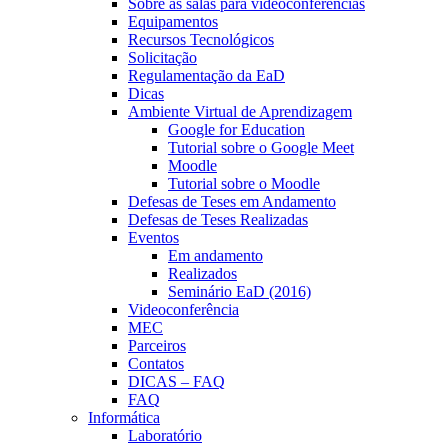
Sobre as salas para videoconferências
Equipamentos
Recursos Tecnológicos
Solicitação
Regulamentação da EaD
Dicas
Ambiente Virtual de Aprendizagem
Google for Education
Tutorial sobre o Google Meet
Moodle
Tutorial sobre o Moodle
Defesas de Teses em Andamento
Defesas de Teses Realizadas
Eventos
Em andamento
Realizados
Seminário EaD (2016)
Videoconferência
MEC
Parceiros
Contatos
DICAS – FAQ
FAQ
Informática
Laboratório