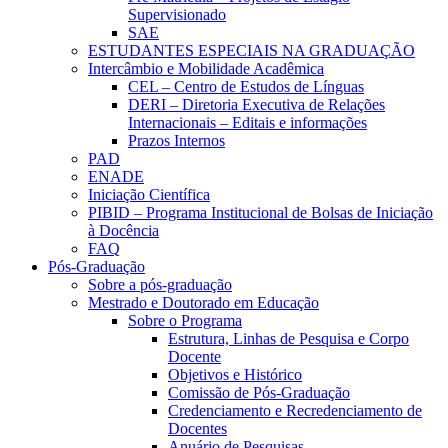
Supervisionado
SAE
ESTUDANTES ESPECIAIS NA GRADUAÇÃO
Intercâmbio e Mobilidade Acadêmica
CEL – Centro de Estudos de Línguas
DERI – Diretoria Executiva de Relações
Internacionais – Editais e informações
Prazos Internos
PAD
ENADE
Iniciação Científica
PIBID – Programa Institucional de Bolsas de Iniciação
à Docência
FAQ
Pós-Graduação
Sobre a pós-graduação
Mestrado e Doutorado em Educação
Sobre o Programa
Estrutura, Linhas de Pesquisa e Corpo
Docente
Objetivos e Histórico
Comissão de Pós-Graduação
Credenciamento e Recredenciamento de
Docentes
Anuário de Pesquisas