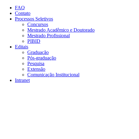
Conteúdo principal
Menu principal
Rodapé
FAQ
Contato
Processos Seletivos
Concursos
Mestrado Acadêmico e Doutorado
Mestrado Profissional
PIBID
Editais
Graduação
Pós-graduação
Pesquisa
Extensão
Comunicação Institucional
Intranet
Aumentar fonte
Diminuir fonte