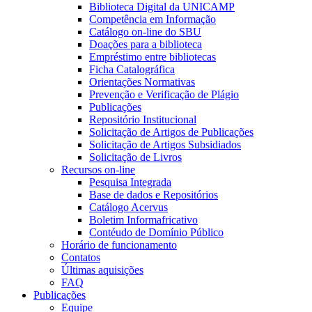
Biblioteca Digital da UNICAMP
Competência em Informação
Catálogo on-line do SBU
Doações para a biblioteca
Empréstimo entre bibliotecas
Ficha Catalográfica
Orientações Normativas
Prevenção e Verificação de Plágio
Publicações
Repositório Institucional
Solicitação de Artigos de Publicações
Solicitação de Artigos Subsidiados
Solicitação de Livros
Recursos on-line
Pesquisa Integrada
Base de dados e Repositórios
Catálogo Acervus
Boletim Informafricativo
Contéudo de Domínio Público
Horário de funcionamento
Contatos
Últimas aquisições
FAQ
Publicações
Equipe