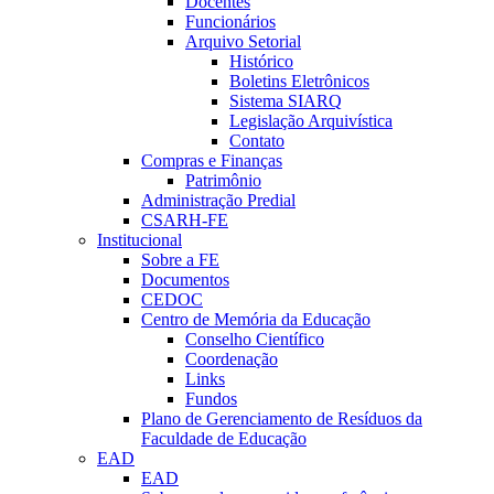
Docentes
Funcionários
Arquivo Setorial
Histórico
Boletins Eletrônicos
Sistema SIARQ
Legislação Arquivística
Contato
Compras e Finanças
Patrimônio
Administração Predial
CSARH-FE
Institucional
Sobre a FE
Documentos
CEDOC
Centro de Memória da Educação
Conselho Científico
Coordenação
Links
Fundos
Plano de Gerenciamento de Resíduos da
Faculdade de Educação
EAD
EAD