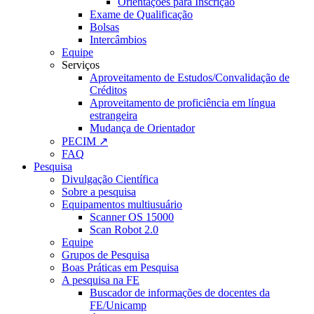
Orientações para Inscrição
Exame de Qualificação
Bolsas
Intercâmbios
Equipe
Serviços
Aproveitamento de Estudos/Convalidação de
Créditos
Aproveitamento de proficiência em língua
estrangeira
Mudança de Orientador
PECIM ↗
FAQ
Pesquisa
Divulgação Científica
Sobre a pesquisa
Equipamentos multiusuário
Scanner OS 15000
Scan Robot 2.0
Equipe
Grupos de Pesquisa
Boas Práticas em Pesquisa
A pesquisa na FE
Buscador de informações de docentes da
FE/Unicamp