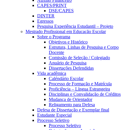
Auxílio Financeiro
CAPES/PRINT
DSE/CAPES
DINTER
Egressos
Pesquisa Experiência Estudantil – Projeto
Mestrado Profissional em Educação Escolar
Sobre o Programa
Objetivos e Histórico
Estrutura, Linhas de Pesquisa e Corpo
Docente
Comissão de Seleção / Colegiado
Anuário de Pesquisa
Dissertações Defendidas
Vida acadêmica
Caléndário Escolar
Processo de Formação e Matrícula
Proficiência – Língua Estrangeira
Disciplinas e Convalidação de Créditos
Mudança de Orientador
Religamento para Defesa
Defesa de Dissertação e Exemplar final
Estudante Especial
Processo Seletivo
Processo Seletivo