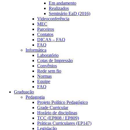
Em andamento
Realizados
Seminário EaD (2016)
Videoconferência
MEC
Parceiros
Contatos
DICAS – FAQ
FAQ
Informática
Laboratório
Cotas de Impressão
Convênios
Rede sem fio
Normas
Equipe
FAQ
Graduação
Pedagogia
Projeto Político Pedagógico
Grade Curricular
Horário de disciplinas
TCC (EP808 / EP809)
Práticas Curriculares (EP147)
Legislação