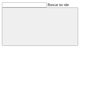
Buscar no site
Buscar
Link para o Facebook
Link para o Linkedin