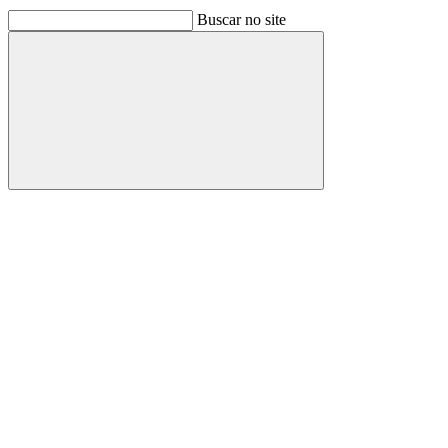
Buscar no site
Buscar
Link para o Facebook
Link para o Linkedin