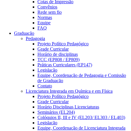
Cotas de Impressão
Convênios
Rede sem fio
Normas
Equipe
FAQ
Graduação
Pedagogia
Projeto Político Pedagógico
Grade Curricular
Horário de disciplinas
TCC (EP808 / EP809)
Práticas Curriculares (EP147)
Legislação
Equipe, Coordenação de Pedagogia e Comissão
de Graduação
Contato
Licenciatura Integrada em Química e em Física
Projeto Político Pedagógico
Grade Curricular
Horário Disciplinas Licenciaturas
Seminários (EL204)
Colóquios II, III e IV (EL203/ EL303 / EL403)
Legislação
Equipe, Coordenação de Licenciatura Integrada