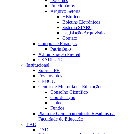
Docentes
Funcionários
Arquivo Setorial
Histórico
Boletins Eletrônicos
Sistema SIARQ
Legislação Arquivística
Contato
Compras e Finanças
Patrimônio
Administração Predial
CSARH-FE
Institucional
Sobre a FE
Documentos
CEDOC
Centro de Memória da Educação
Conselho Científico
Coordenação
Links
Fundos
Plano de Gerenciamento de Resíduos da
Faculdade de Educação
EAD
EAD