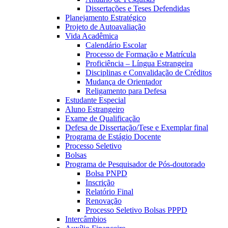
Dissertações e Teses Defendidas
Planejamento Estratégico
Projeto de Autoavaliação
Vida Acadêmica
Calendário Escolar
Processo de Formação e Matrícula
Proficiência – Língua Estrangeira
Disciplinas e Convalidação de Créditos
Mudança de Orientador
Religamento para Defesa
Estudante Especial
Aluno Estrangeiro
Exame de Qualificação
Defesa de Dissertação/Tese e Exemplar final
Programa de Estágio Docente
Processo Seletivo
Bolsas
Programa de Pesquisador de Pós-doutorado
Bolsa PNPD
Inscrição
Relatório Final
Renovação
Processo Seletivo Bolsas PPPD
Intercâmbios