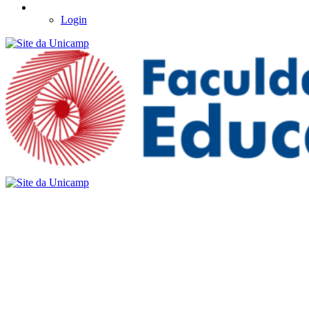
Login