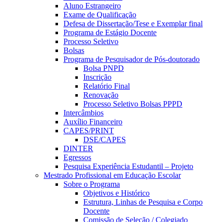
Aluno Estrangeiro
Exame de Qualificação
Defesa de Dissertação/Tese e Exemplar final
Programa de Estágio Docente
Processo Seletivo
Bolsas
Programa de Pesquisador de Pós-doutorado
Bolsa PNPD
Inscrição
Relatório Final
Renovação
Processo Seletivo Bolsas PPPD
Intercâmbios
Auxílio Financeiro
CAPES/PRINT
DSE/CAPES
DINTER
Egressos
Pesquisa Experiência Estudantil – Projeto
Mestrado Profissional em Educação Escolar
Sobre o Programa
Objetivos e Histórico
Estrutura, Linhas de Pesquisa e Corpo
Docente
Comissão de Seleção / Colegiado