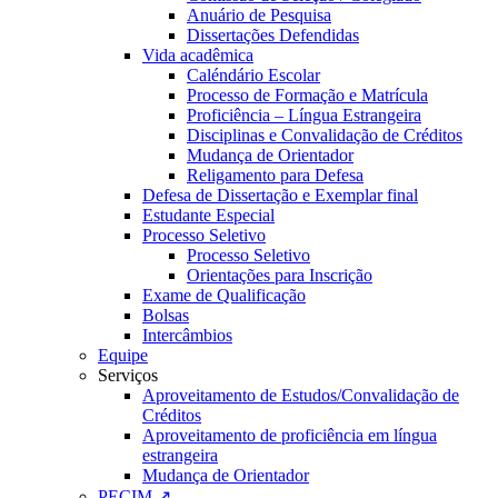
Anuário de Pesquisa
Dissertações Defendidas
Vida acadêmica
Caléndário Escolar
Processo de Formação e Matrícula
Proficiência – Língua Estrangeira
Disciplinas e Convalidação de Créditos
Mudança de Orientador
Religamento para Defesa
Defesa de Dissertação e Exemplar final
Estudante Especial
Processo Seletivo
Processo Seletivo
Orientações para Inscrição
Exame de Qualificação
Bolsas
Intercâmbios
Equipe
Serviços
Aproveitamento de Estudos/Convalidação de
Créditos
Aproveitamento de proficiência em língua
estrangeira
Mudança de Orientador
PECIM ↗