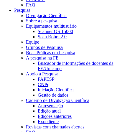
FAQ
Pesquisa
Divulgação Científica
Sobre a pesquisa
Equipamentos multiusuário
Scanner OS 15000
Scan Robot 2.0
Equipe
Grupos de Pesquisa
Boas Práticas em Pesquisa
A pesquisa na FE
Buscador de informações de docentes da
FE/Unicamp
Apoio à Pesquisa
FAPESP
CNPq
Iniciação Científica
Gestão de dados
Caderno de Divulgação Científica
Apresentação
Edição atual
Edições anteriores
Expediente
Revistas com chamadas abertas