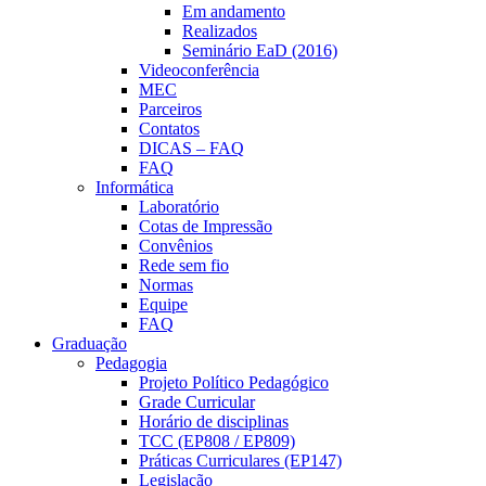
Em andamento
Realizados
Seminário EaD (2016)
Videoconferência
MEC
Parceiros
Contatos
DICAS – FAQ
FAQ
Informática
Laboratório
Cotas de Impressão
Convênios
Rede sem fio
Normas
Equipe
FAQ
Graduação
Pedagogia
Projeto Político Pedagógico
Grade Curricular
Horário de disciplinas
TCC (EP808 / EP809)
Práticas Curriculares (EP147)
Legislação