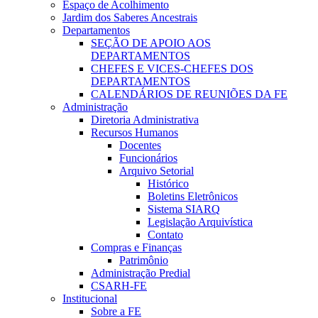
Espaço de Acolhimento
Jardim dos Saberes Ancestrais
Departamentos
SEÇÃO DE APOIO AOS
DEPARTAMENTOS
CHEFES E VICES-CHEFES DOS
DEPARTAMENTOS
CALENDÁRIOS DE REUNIÕES DA FE
Administração
Diretoria Administrativa
Recursos Humanos
Docentes
Funcionários
Arquivo Setorial
Histórico
Boletins Eletrônicos
Sistema SIARQ
Legislação Arquivística
Contato
Compras e Finanças
Patrimônio
Administração Predial
CSARH-FE
Institucional
Sobre a FE