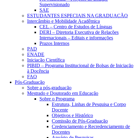
Supervisionado
SAE
ESTUDANTES ESPECIAIS NA GRADUAÇÃO
Intercâmbio e Mobilidade Acadêmica
CEL – Centro de Estudos de Línguas
DERI – Diretoria Executiva de Relações
Internacionais – Editais e informações
Prazos Internos
PAD
ENADE
Iniciação Científica
PIBID – Programa Institucional de Bolsas de Iniciação
à Docência
FAQ
Pós-Graduação
Sobre a pós-graduação
Mestrado e Doutorado em Educação
Sobre o Programa
Estrutura, Linhas de Pesquisa e Corpo
Docente
Objetivos e Histórico
Comissão de Pós-Graduação
Credenciamento e Recredenciamento de
Docentes
Anuário de Pesquisas