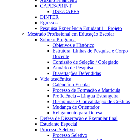
Auxílio Financeiro
CAPES/PRINT
DSE/CAPES
DINTER
Egressos
Pesquisa Experiência Estudantil – Projeto
Mestrado Profissional em Educação Escolar
Sobre o Programa
Objetivos e Histórico
Estrutura, Linhas de Pesquisa e Corpo
Docente
Comissão de Seleção / Colegiado
Anuário de Pesquisa
Dissertações Defendidas
Vida acadêmica
Caléndário Escolar
Processo de Formação e Matrícula
Proficiência – Língua Estrangeira
Disciplinas e Convalidação de Créditos
Mudança de Orientador
Religamento para Defesa
Defesa de Dissertação e Exemplar final
Estudante Especial
Processo Seletivo
Processo Seletivo