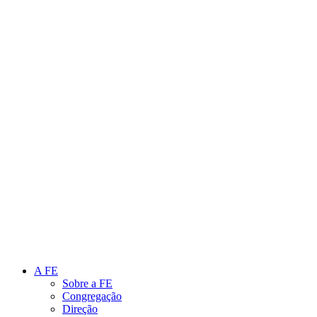
Link para o Instagram
Link para o Youtube
A FE
Sobre a FE
Congregação
Direção