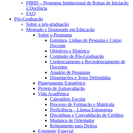
PIBID – Programa Institucional de Bolsas de Iniciação
à Docência
FAQ
Pós-Graduação
Sobre a pós-graduação
Mestrado e Doutorado em Educação
Sobre o Programa
Estrutura, Linhas de Pesquisa e Corpo
Docente
Objetivos e Histórico
Comissão de Pós-Graduação
Credenciamento e Recredenciamento de
Docentes
Anuário de Pesquisas
Dissertações e Teses Defendidas
Planejamento Estratégico
Projeto de Autoavaliação
Vida Acadêmica
Calendário Escolar
Processo de Formação e Matrícula
Proficiência – Língua Estrangeira
Disciplinas e Convalidação de Créditos
Mudança de Orientador
Religamento para Defesa
Estudante Especial