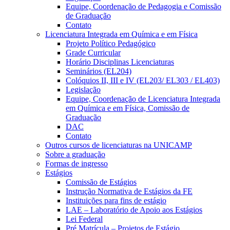
Equipe, Coordenação de Pedagogia e Comissão
de Graduação
Contato
Licenciatura Integrada em Química e em Física
Projeto Político Pedagógico
Grade Curricular
Horário Disciplinas Licenciaturas
Seminários (EL204)
Colóquios II, III e IV (EL203/ EL303 / EL403)
Legislação
Equipe, Coordenação de Licenciatura Integrada
em Química e em Física, Comissão de
Graduação
DAC
Contato
Outros cursos de licenciaturas na UNICAMP
Sobre a graduação
Formas de ingresso
Estágios
Comissão de Estágios
Instrução Normativa de Estágios da FE
Instituições para fins de estágio
LAE – Laboratório de Apoio aos Estágios
Lei Federal
Pré Matrícula – Projetos de Estágio