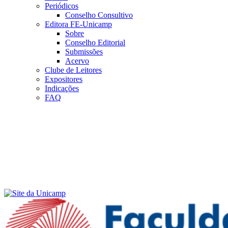
Periódicos
Conselho Consultivo
Editora FE-Unicamp
Sobre
Conselho Editorial
Submissões
Acervo
Clube de Leitores
Expositores
Indicações
FAQ
Menu