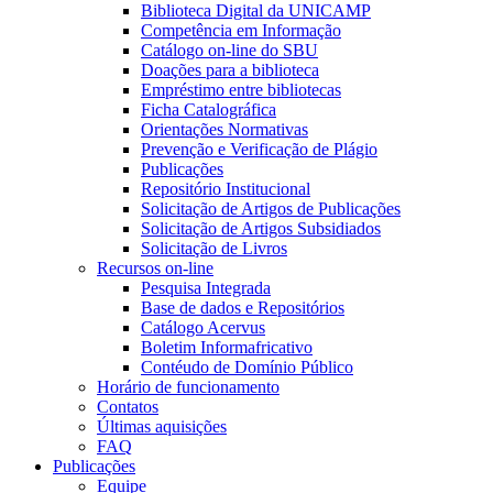
Biblioteca Digital da UNICAMP
Competência em Informação
Catálogo on-line do SBU
Doações para a biblioteca
Empréstimo entre bibliotecas
Ficha Catalográfica
Orientações Normativas
Prevenção e Verificação de Plágio
Publicações
Repositório Institucional
Solicitação de Artigos de Publicações
Solicitação de Artigos Subsidiados
Solicitação de Livros
Recursos on-line
Pesquisa Integrada
Base de dados e Repositórios
Catálogo Acervus
Boletim Informafricativo
Contéudo de Domínio Público
Horário de funcionamento
Contatos
Últimas aquisições
FAQ
Publicações
Equipe