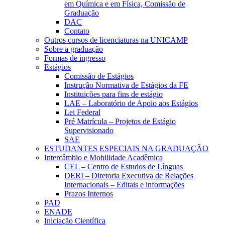
em Química e em Física, Comissão de
Graduação
DAC
Contato
Outros cursos de licenciaturas na UNICAMP
Sobre a graduação
Formas de ingresso
Estágios
Comissão de Estágios
Instrução Normativa de Estágios da FE
Instituições para fins de estágio
LAE – Laboratório de Apoio aos Estágios
Lei Federal
Pré Matrícula – Projetos de Estágio
Supervisionado
SAE
ESTUDANTES ESPECIAIS NA GRADUAÇÃO
Intercâmbio e Mobilidade Acadêmica
CEL – Centro de Estudos de Línguas
DERI – Diretoria Executiva de Relações
Internacionais – Editais e informações
Prazos Internos
PAD
ENADE
Iniciação Científica