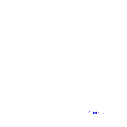
Diminuir fonte
Contraste