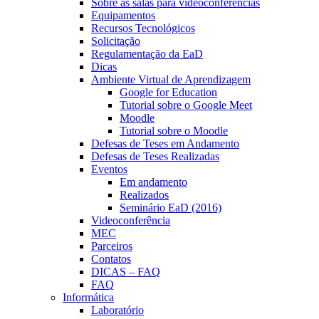
Sobre as salas para videoconferências
Equipamentos
Recursos Tecnológicos
Solicitação
Regulamentação da EaD
Dicas
Ambiente Virtual de Aprendizagem
Google for Education
Tutorial sobre o Google Meet
Moodle
Tutorial sobre o Moodle
Defesas de Teses em Andamento
Defesas de Teses Realizadas
Eventos
Em andamento
Realizados
Seminário EaD (2016)
Videoconferência
MEC
Parceiros
Contatos
DICAS – FAQ
FAQ
Informática
Laboratório