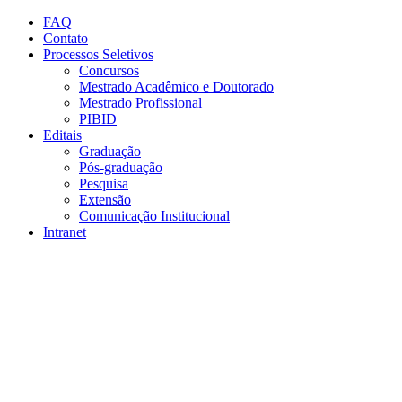
Conteúdo principal
Menu principal
Rodapé
FAQ
Contato
Processos Seletivos
Concursos
Mestrado Acadêmico e Doutorado
Mestrado Profissional
PIBID
Editais
Graduação
Pós-graduação
Pesquisa
Extensão
Comunicação Institucional
Intranet
Aumentar fonte
Diminuir fonte