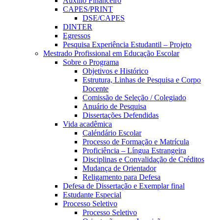
Auxílio Financeiro
CAPES/PRINT
DSE/CAPES
DINTER
Egressos
Pesquisa Experiência Estudantil – Projeto
Mestrado Profissional em Educação Escolar
Sobre o Programa
Objetivos e Histórico
Estrutura, Linhas de Pesquisa e Corpo
Docente
Comissão de Seleção / Colegiado
Anuário de Pesquisa
Dissertações Defendidas
Vida acadêmica
Caléndário Escolar
Processo de Formação e Matrícula
Proficiência – Língua Estrangeira
Disciplinas e Convalidação de Créditos
Mudança de Orientador
Religamento para Defesa
Defesa de Dissertação e Exemplar final
Estudante Especial
Processo Seletivo
Processo Seletivo