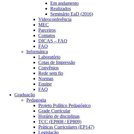
Em andamento
Realizados
Seminário EaD (2016)
Videoconferência
MEC
Parceiros
Contatos
DICAS – FAQ
FAQ
Informática
Laboratório
Cotas de Impressão
Convênios
Rede sem fio
Normas
Equipe
FAQ
Graduação
Pedagogia
Projeto Político Pedagógico
Grade Curricular
Horário de disciplinas
TCC (EP808 / EP809)
Práticas Curriculares (EP147)
Legislação