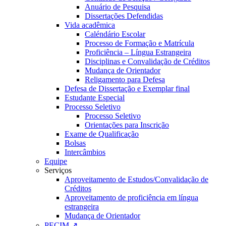
Anuário de Pesquisa
Dissertações Defendidas
Vida acadêmica
Caléndário Escolar
Processo de Formação e Matrícula
Proficiência – Língua Estrangeira
Disciplinas e Convalidação de Créditos
Mudança de Orientador
Religamento para Defesa
Defesa de Dissertação e Exemplar final
Estudante Especial
Processo Seletivo
Processo Seletivo
Orientações para Inscrição
Exame de Qualificação
Bolsas
Intercâmbios
Equipe
Serviços
Aproveitamento de Estudos/Convalidação de
Créditos
Aproveitamento de proficiência em língua
estrangeira
Mudança de Orientador
PECIM ↗