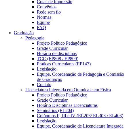
Cotas de Impressão
Convênios
Rede sem fio
Normas
Equipe
FAQ
Graduação
Pedagogia
Projeto Político Pedagógico
Grade Curricular
Horário de disciplinas
TCC (EP808 / EP809)
Práticas Curriculares (EP147)
Legislação
Equipe, Coordenação de Pedagogia e Comissão
de Graduação
Contato
Licenciatura Integrada em Química e em Física
Projeto Político Pedagógico
Grade Curricular
Horário Disciplinas Licenciaturas
Seminários (EL204)
Colóquios II, III e IV (EL203/ EL303 / EL403)
Legislação
Equipe, Coordenação de Licenciatura Integrada