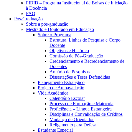
PIBID – Programa Institucional de Bolsas de Iniciação
à Docência
FAQ
Pós-Graduação
Sobre a pós-graduação
Mestrado e Doutorado em Educação
Sobre o Programa
Estrutura, Linhas de Pesquisa e Corpo
Docente
Objetivos e Histórico
Comissão de Pós-Graduação
Credenciamento e Recredenciamento de
Docentes
Anuário de Pesquisas
Dissertações e Teses Defendidas
Planejamento Estratégico
Projeto de Autoavaliação
Vida Acadêmica
Calendário Escolar
Processo de Formação e Matrícula
Proficiência – Língua Estrangeira
Disciplinas e Convalidação de Créditos
Mudança de Orientador
Religamento para Defesa
Estudante Especial