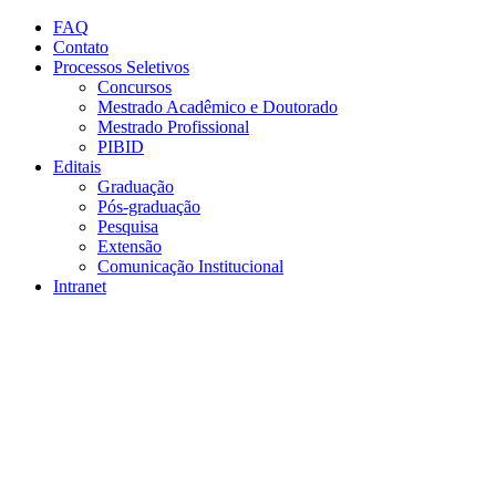
Conteúdo principal
Menu principal
Rodapé
FAQ
Contato
Processos Seletivos
Concursos
Mestrado Acadêmico e Doutorado
Mestrado Profissional
PIBID
Editais
Graduação
Pós-graduação
Pesquisa
Extensão
Comunicação Institucional
Intranet
Aumentar fonte
Diminuir fonte