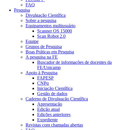
FAQ
Pesquisa
Divulgação Científica
Sobre a pesquisa
Equipamentos multiusuário
Scanner OS 15000
Scan Robot 2.0
Equipe
Grupos de Pesquisa
Boas Práticas em Pesquisa
A pesquisa na FE
Buscador de informações de docentes da
FE/Unicamp
Apoio à Pesquisa
FAPESP
CNPq
Iniciação Científica
Gestão de dados
Caderno de Divulgação Científica
Apresentação
Edição atual
Edições anteriores
Expediente
Revistas com chamadas abertas