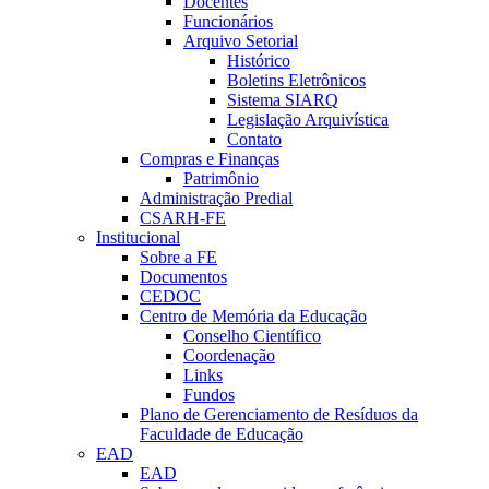
Docentes
Funcionários
Arquivo Setorial
Histórico
Boletins Eletrônicos
Sistema SIARQ
Legislação Arquivística
Contato
Compras e Finanças
Patrimônio
Administração Predial
CSARH-FE
Institucional
Sobre a FE
Documentos
CEDOC
Centro de Memória da Educação
Conselho Científico
Coordenação
Links
Fundos
Plano de Gerenciamento de Resíduos da
Faculdade de Educação
EAD
EAD