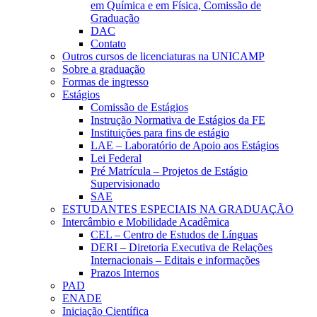
em Química e em Física, Comissão de
Graduação
DAC
Contato
Outros cursos de licenciaturas na UNICAMP
Sobre a graduação
Formas de ingresso
Estágios
Comissão de Estágios
Instrução Normativa de Estágios da FE
Instituições para fins de estágio
LAE – Laboratório de Apoio aos Estágios
Lei Federal
Pré Matrícula – Projetos de Estágio
Supervisionado
SAE
ESTUDANTES ESPECIAIS NA GRADUAÇÃO
Intercâmbio e Mobilidade Acadêmica
CEL – Centro de Estudos de Línguas
DERI – Diretoria Executiva de Relações
Internacionais – Editais e informações
Prazos Internos
PAD
ENADE
Iniciação Científica