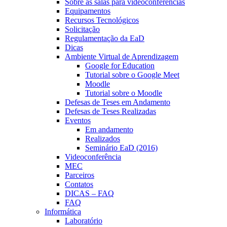
Sobre as salas para videoconferências
Equipamentos
Recursos Tecnológicos
Solicitação
Regulamentação da EaD
Dicas
Ambiente Virtual de Aprendizagem
Google for Education
Tutorial sobre o Google Meet
Moodle
Tutorial sobre o Moodle
Defesas de Teses em Andamento
Defesas de Teses Realizadas
Eventos
Em andamento
Realizados
Seminário EaD (2016)
Videoconferência
MEC
Parceiros
Contatos
DICAS – FAQ
FAQ
Informática
Laboratório