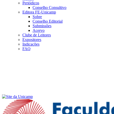
Periódicos
Conselho Consultivo
Editora FE-Unicamp
Sobre
Conselho Editorial
Submissões
Acervo
Clube de Leitores
Expositores
Indicações
FAQ
Menu