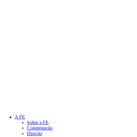
Link para o Instagram
Link para o Youtube
A FE
Sobre a FE
Congregação
Direção