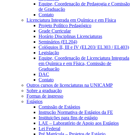
Equipe, Coordenação de Pedagogia e Comissão
de Graduação
Contato
Licenciatura Integrada em Química e em Física
Projeto Político Pedagógico
Grade Curricular
Horário Disciplinas Licenciaturas
Seminários (EL204)
Colóquios II, III e IV (EL203/ EL303 / EL403)
Legislação
Equipe, Coordenação de Licenciatura Integrada
em Química e em Física, Comissão de
Graduação
DAC
Contato
Outros cursos de licenciaturas na UNICAMP
Sobre a graduação
Formas de ingresso
Estágios
Comissão de Estágios
Instrução Normativa de Estágios da FE
Instituições para fins de estágio
LAE – Laboratório de Apoio aos Estágios
Lei Federal
Pré Matrícula – Projetos de Estágio