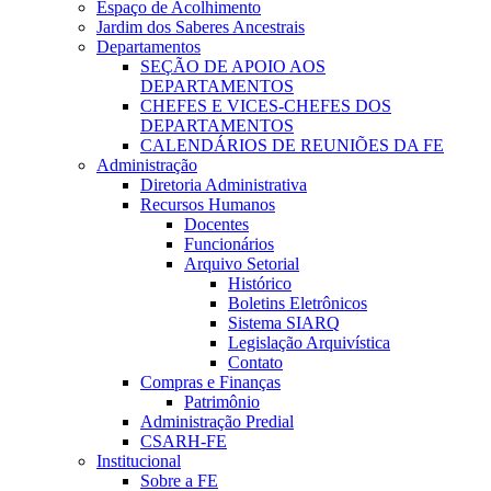
Espaço de Acolhimento
Jardim dos Saberes Ancestrais
Departamentos
SEÇÃO DE APOIO AOS
DEPARTAMENTOS
CHEFES E VICES-CHEFES DOS
DEPARTAMENTOS
CALENDÁRIOS DE REUNIÕES DA FE
Administração
Diretoria Administrativa
Recursos Humanos
Docentes
Funcionários
Arquivo Setorial
Histórico
Boletins Eletrônicos
Sistema SIARQ
Legislação Arquivística
Contato
Compras e Finanças
Patrimônio
Administração Predial
CSARH-FE
Institucional
Sobre a FE