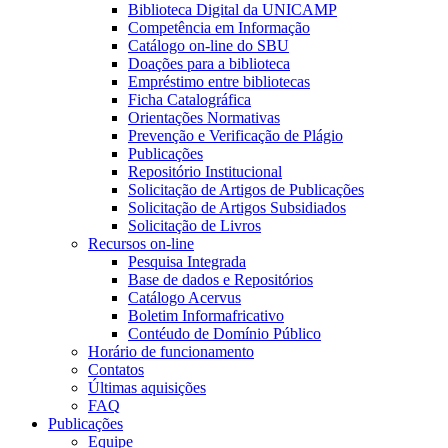
Biblioteca Digital da UNICAMP
Competência em Informação
Catálogo on-line do SBU
Doações para a biblioteca
Empréstimo entre bibliotecas
Ficha Catalográfica
Orientações Normativas
Prevenção e Verificação de Plágio
Publicações
Repositório Institucional
Solicitação de Artigos de Publicações
Solicitação de Artigos Subsidiados
Solicitação de Livros
Recursos on-line
Pesquisa Integrada
Base de dados e Repositórios
Catálogo Acervus
Boletim Informafricativo
Contéudo de Domínio Público
Horário de funcionamento
Contatos
Últimas aquisições
FAQ
Publicações
Equipe