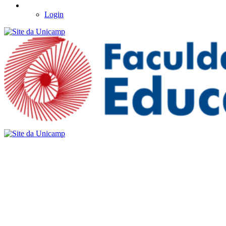
Login