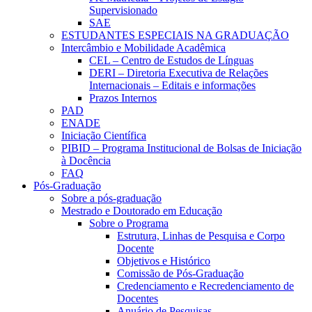
Supervisionado
SAE
ESTUDANTES ESPECIAIS NA GRADUAÇÃO
Intercâmbio e Mobilidade Acadêmica
CEL – Centro de Estudos de Línguas
DERI – Diretoria Executiva de Relações
Internacionais – Editais e informações
Prazos Internos
PAD
ENADE
Iniciação Científica
PIBID – Programa Institucional de Bolsas de Iniciação
à Docência
FAQ
Pós-Graduação
Sobre a pós-graduação
Mestrado e Doutorado em Educação
Sobre o Programa
Estrutura, Linhas de Pesquisa e Corpo
Docente
Objetivos e Histórico
Comissão de Pós-Graduação
Credenciamento e Recredenciamento de
Docentes
Anuário de Pesquisas