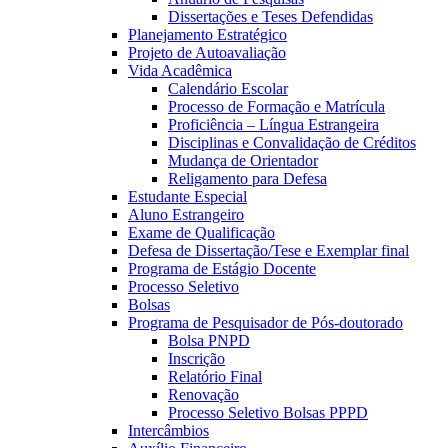
Dissertações e Teses Defendidas
Planejamento Estratégico
Projeto de Autoavaliação
Vida Acadêmica
Calendário Escolar
Processo de Formação e Matrícula
Proficiência – Língua Estrangeira
Disciplinas e Convalidação de Créditos
Mudança de Orientador
Religamento para Defesa
Estudante Especial
Aluno Estrangeiro
Exame de Qualificação
Defesa de Dissertação/Tese e Exemplar final
Programa de Estágio Docente
Processo Seletivo
Bolsas
Programa de Pesquisador de Pós-doutorado
Bolsa PNPD
Inscrição
Relatório Final
Renovação
Processo Seletivo Bolsas PPPD
Intercâmbios