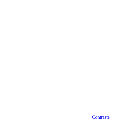
Diminuir fonte
Contraste