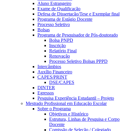
Aluno Estrangeiro
Exame de Qualificação
Defesa de Dissertação/Tese e Exemplar final
Programa de Estágio Docente
Processo Seletivo
Bolsas
Programa de Pesquisador de Pós-doutorado
Bolsa PNPD
Inscrição
Relatório Final
Renovação
Processo Seletivo Bolsas PPPD
Intercâmbios
Auxílio Financeiro
CAPES/PRINT
DSE/CAPES
DINTER
Egressos
Pesquisa Experiência Estudantil – Projeto
Mestrado Profissional em Educação Escolar
Sobre o Programa
Objetivos e Histórico
Estrutura, Linhas de Pesquisa e Corpo
Docente
Comissão de Seleção / Colegiado