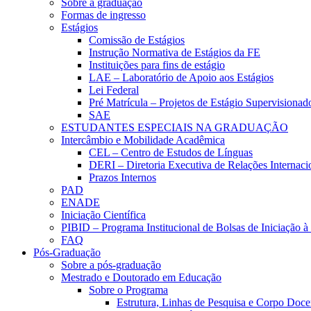
Sobre a graduação
Formas de ingresso
Estágios
Comissão de Estágios
Instrução Normativa de Estágios da FE
Instituições para fins de estágio
LAE – Laboratório de Apoio aos Estágios
Lei Federal
Pré Matrícula – Projetos de Estágio Supervisionad
SAE
ESTUDANTES ESPECIAIS NA GRADUAÇÃO
Intercâmbio e Mobilidade Acadêmica
CEL – Centro de Estudos de Línguas
DERI – Diretoria Executiva de Relações Internacio
Prazos Internos
PAD
ENADE
Iniciação Científica
PIBID – Programa Institucional de Bolsas de Iniciação 
FAQ
Pós-Graduação
Sobre a pós-graduação
Mestrado e Doutorado em Educação
Sobre o Programa
Estrutura, Linhas de Pesquisa e Corpo Doce