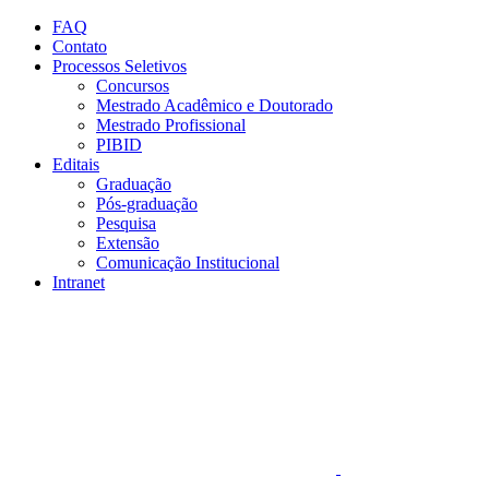
Conteúdo principal
Menu principal
Rodapé
FAQ
Contato
Processos Seletivos
Concursos
Mestrado Acadêmico e Doutorado
Mestrado Profissional
PIBID
Editais
Graduação
Pós-graduação
Pesquisa
Extensão
Comunicação Institucional
Intranet
Aumentar fonte