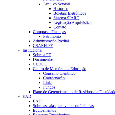
Arquivo Setorial
Histórico
Boletins Eletrônicos
Sistema SIARQ
Legislação Arquivística
Contato
Compras e Finanças
Patrimônio
Administração Predial
CSARH-FE
Institucional
Sobre a FE
Documentos
CEDOC
Centro de Memória da Educação
Conselho Científico
Coordenação
Links
Fundos
Plano de Gerenciamento de Resíduos da Faculdad
EAD
EAD
Sobre as salas para videoconferências
Equipamentos
Recursos Tecnológicos