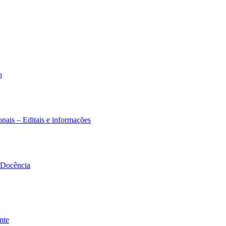
o
nais – Editais e informações
à Docência
nte