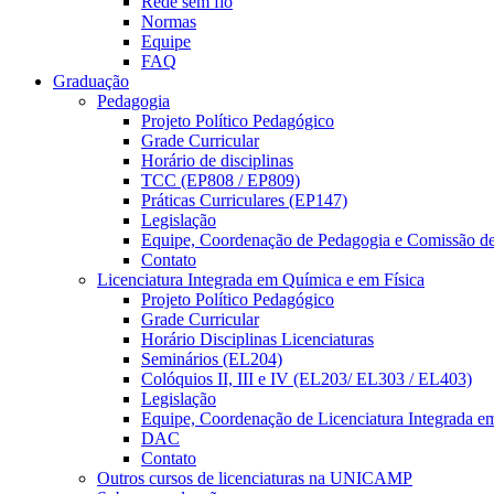
Rede sem fio
Normas
Equipe
FAQ
Graduação
Pedagogia
Projeto Político Pedagógico
Grade Curricular
Horário de disciplinas
TCC (EP808 / EP809)
Práticas Curriculares (EP147)
Legislação
Equipe, Coordenação de Pedagogia e Comissão d
Contato
Licenciatura Integrada em Química e em Física
Projeto Político Pedagógico
Grade Curricular
Horário Disciplinas Licenciaturas
Seminários (EL204)
Colóquios II, III e IV (EL203/ EL303 / EL403)
Legislação
Equipe, Coordenação de Licenciatura Integrada e
DAC
Contato
Outros cursos de licenciaturas na UNICAMP