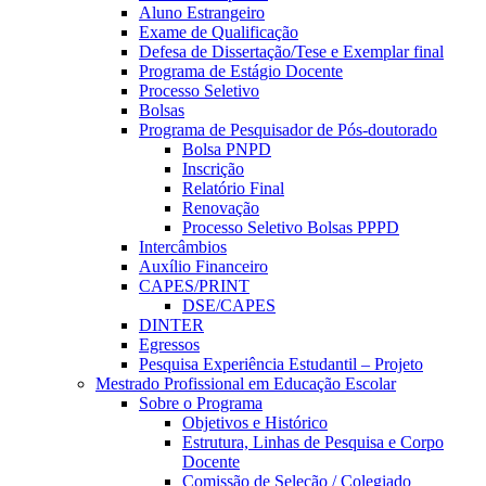
Aluno Estrangeiro
Exame de Qualificação
Defesa de Dissertação/Tese e Exemplar final
Programa de Estágio Docente
Processo Seletivo
Bolsas
Programa de Pesquisador de Pós-doutorado
Bolsa PNPD
Inscrição
Relatório Final
Renovação
Processo Seletivo Bolsas PPPD
Intercâmbios
Auxílio Financeiro
CAPES/PRINT
DSE/CAPES
DINTER
Egressos
Pesquisa Experiência Estudantil – Projeto
Mestrado Profissional em Educação Escolar
Sobre o Programa
Objetivos e Histórico
Estrutura, Linhas de Pesquisa e Corpo
Docente
Comissão de Seleção / Colegiado