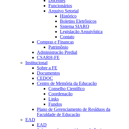
Docentes
Funcionários
Arquivo Setorial
Histórico
Boletins Eletrônicos
Sistema SIARQ
Legislação Arquivística
Contato
Compras e Finanças
Patrimônio
Administração Predial
CSARH-FE
Institucional
Sobre a FE
Documentos
CEDOC
Centro de Memória da Educação
Conselho Científico
Coordenação
Links
Fundos
Plano de Gerenciamento de Resíduos da
Faculdade de Educação
EAD
EAD