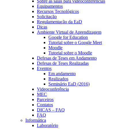
Sobre as salas para videoconferências
Equipamentos
Recursos Tecnológicos
Solicitação
Regulamentação da EaD
Dicas
Ambiente Virtual de Aprendizagem
Google for Education
Tutorial sobre o Google Meet
Moodle
Tutorial sobre o Moodle
Defesas de Teses em Andamento
Defesas de Teses Realizadas
Eventos
Em andamento
Realizados
Seminário EaD (2016)
Videoconferência
MEC
Parceiros
Contatos
DICAS – FAQ
FAQ
Informática
Laboratório