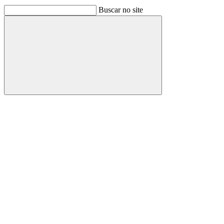
Buscar no site
Buscar
Link para o Facebook
Link para o Linkedin