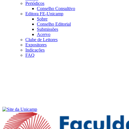
Periódicos
Conselho Consultivo
Editora FE-Unicamp
Sobre
Conselho Editorial
Submissões
Acervo
Clube de Leitores
Expositores
Indicações
FAQ
Menu