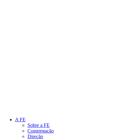
Link para o Instagram
Link para o Youtube
A FE
Sobre a FE
Congregação
Direção