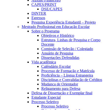
Auxílio Financeiro
CAPES/PRINT
DSE/CAPES
DINTER
Egressos
Pesquisa Experiência Estudantil – Projeto
Mestrado Profissional em Educação Escolar
Sobre o Programa
Objetivos e Histórico
Estrutura, Linhas de Pesquisa e Corpo
Docente
Comissão de Seleção / Colegiado
Anuário de Pesquisa
Dissertações Defendidas
Vida acadêmica
Caléndário Escolar
Processo de Formação e Matrícula
Proficiência – Língua Estrangeira
Disciplinas e Convalidação de Créditos
Mudança de Orientador
Religamento para Defesa
Defesa de Dissertação e Exemplar final
Estudante Especial
Processo Seletivo
Processo Seletivo