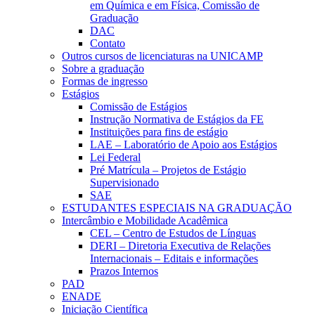
em Química e em Física, Comissão de
Graduação
DAC
Contato
Outros cursos de licenciaturas na UNICAMP
Sobre a graduação
Formas de ingresso
Estágios
Comissão de Estágios
Instrução Normativa de Estágios da FE
Instituições para fins de estágio
LAE – Laboratório de Apoio aos Estágios
Lei Federal
Pré Matrícula – Projetos de Estágio
Supervisionado
SAE
ESTUDANTES ESPECIAIS NA GRADUAÇÃO
Intercâmbio e Mobilidade Acadêmica
CEL – Centro de Estudos de Línguas
DERI – Diretoria Executiva de Relações
Internacionais – Editais e informações
Prazos Internos
PAD
ENADE
Iniciação Científica