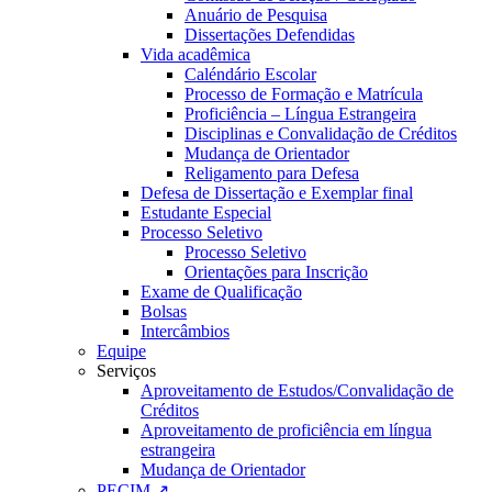
Anuário de Pesquisa
Dissertações Defendidas
Vida acadêmica
Caléndário Escolar
Processo de Formação e Matrícula
Proficiência – Língua Estrangeira
Disciplinas e Convalidação de Créditos
Mudança de Orientador
Religamento para Defesa
Defesa de Dissertação e Exemplar final
Estudante Especial
Processo Seletivo
Processo Seletivo
Orientações para Inscrição
Exame de Qualificação
Bolsas
Intercâmbios
Equipe
Serviços
Aproveitamento de Estudos/Convalidação de
Créditos
Aproveitamento de proficiência em língua
estrangeira
Mudança de Orientador
PECIM ↗