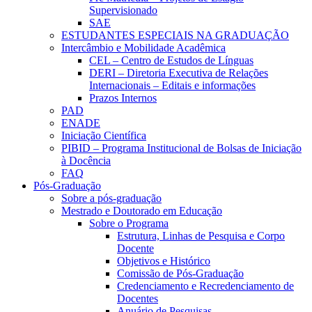
Supervisionado
SAE
ESTUDANTES ESPECIAIS NA GRADUAÇÃO
Intercâmbio e Mobilidade Acadêmica
CEL – Centro de Estudos de Línguas
DERI – Diretoria Executiva de Relações
Internacionais – Editais e informações
Prazos Internos
PAD
ENADE
Iniciação Científica
PIBID – Programa Institucional de Bolsas de Iniciação
à Docência
FAQ
Pós-Graduação
Sobre a pós-graduação
Mestrado e Doutorado em Educação
Sobre o Programa
Estrutura, Linhas de Pesquisa e Corpo
Docente
Objetivos e Histórico
Comissão de Pós-Graduação
Credenciamento e Recredenciamento de
Docentes
Anuário de Pesquisas