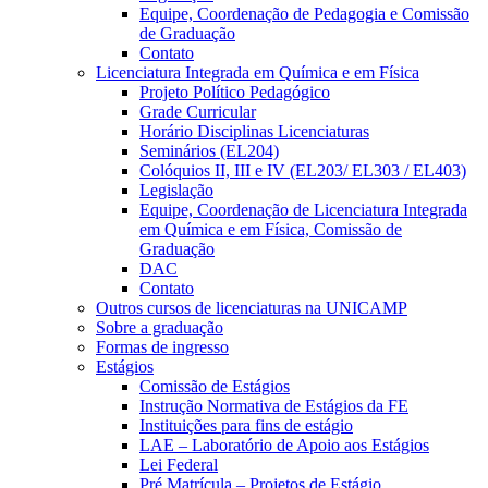
Equipe, Coordenação de Pedagogia e Comissão
de Graduação
Contato
Licenciatura Integrada em Química e em Física
Projeto Político Pedagógico
Grade Curricular
Horário Disciplinas Licenciaturas
Seminários (EL204)
Colóquios II, III e IV (EL203/ EL303 / EL403)
Legislação
Equipe, Coordenação de Licenciatura Integrada
em Química e em Física, Comissão de
Graduação
DAC
Contato
Outros cursos de licenciaturas na UNICAMP
Sobre a graduação
Formas de ingresso
Estágios
Comissão de Estágios
Instrução Normativa de Estágios da FE
Instituições para fins de estágio
LAE – Laboratório de Apoio aos Estágios
Lei Federal
Pré Matrícula – Projetos de Estágio