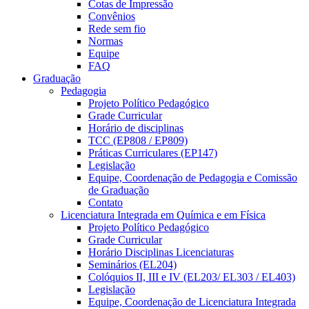
Cotas de Impressão
Convênios
Rede sem fio
Normas
Equipe
FAQ
Graduação
Pedagogia
Projeto Político Pedagógico
Grade Curricular
Horário de disciplinas
TCC (EP808 / EP809)
Práticas Curriculares (EP147)
Legislação
Equipe, Coordenação de Pedagogia e Comissão
de Graduação
Contato
Licenciatura Integrada em Química e em Física
Projeto Político Pedagógico
Grade Curricular
Horário Disciplinas Licenciaturas
Seminários (EL204)
Colóquios II, III e IV (EL203/ EL303 / EL403)
Legislação
Equipe, Coordenação de Licenciatura Integrada