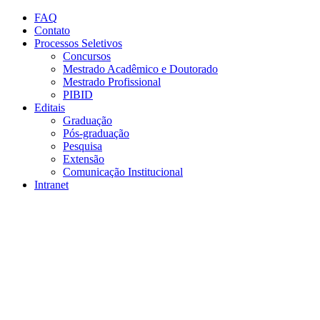
Conteúdo principal
Menu principal
Rodapé
FAQ
Contato
Processos Seletivos
Concursos
Mestrado Acadêmico e Doutorado
Mestrado Profissional
PIBID
Editais
Graduação
Pós-graduação
Pesquisa
Extensão
Comunicação Institucional
Intranet
Aumentar fonte
Diminuir fonte