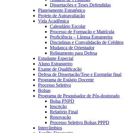
Dissertações e Teses Defendidas
Planejamento Estratégico
Projeto de Autoavaliação
Vida Acadêmica
Calendário Escolar
Processo de Formação e Matrícula
Proficiência – Língua Estrangeira
Disciplinas e Convalidação de Créditos
Mudança de Orientador
Religamento para Defesa
Estudante Especial
Aluno Estrangeiro
Exame de Qualificação
Defesa de Dissertação/Tese e Exemplar final
Programa de Estágio Docente
Processo Seletivo
Bolsas
Programa de Pesquisador de Pós-doutorado
Bolsa PNPD
Inscrição
Relatório Final
Renovação
Processo Seletivo Bolsas PPPD
Intercâmbios