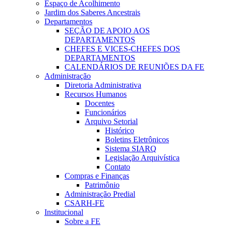
Espaço de Acolhimento
Jardim dos Saberes Ancestrais
Departamentos
SEÇÃO DE APOIO AOS
DEPARTAMENTOS
CHEFES E VICES-CHEFES DOS
DEPARTAMENTOS
CALENDÁRIOS DE REUNIÕES DA FE
Administração
Diretoria Administrativa
Recursos Humanos
Docentes
Funcionários
Arquivo Setorial
Histórico
Boletins Eletrônicos
Sistema SIARQ
Legislação Arquivística
Contato
Compras e Finanças
Patrimônio
Administração Predial
CSARH-FE
Institucional
Sobre a FE