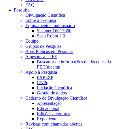
FAQ
Pesquisa
Divulgação Científica
Sobre a pesquisa
Equipamentos multiusuário
Scanner OS 15000
Scan Robot 2.0
Equipe
Grupos de Pesquisa
Boas Práticas em Pesquisa
A pesquisa na FE
Buscador de informações de docentes da
FE/Unicamp
Apoio à Pesquisa
FAPESP
CNPq
Iniciação Científica
Gestão de dados
Caderno de Divulgação Científica
Apresentação
Edição atual
Edições anteriores
Expediente
Revistas com chamadas abertas