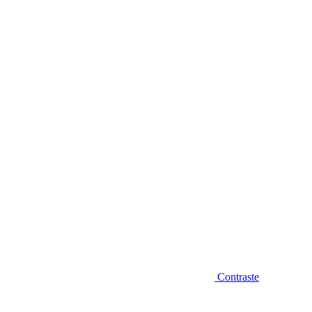
Diminuir fonte
Contraste