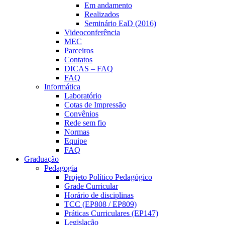
Em andamento
Realizados
Seminário EaD (2016)
Videoconferência
MEC
Parceiros
Contatos
DICAS – FAQ
FAQ
Informática
Laboratório
Cotas de Impressão
Convênios
Rede sem fio
Normas
Equipe
FAQ
Graduação
Pedagogia
Projeto Político Pedagógico
Grade Curricular
Horário de disciplinas
TCC (EP808 / EP809)
Práticas Curriculares (EP147)
Legislação