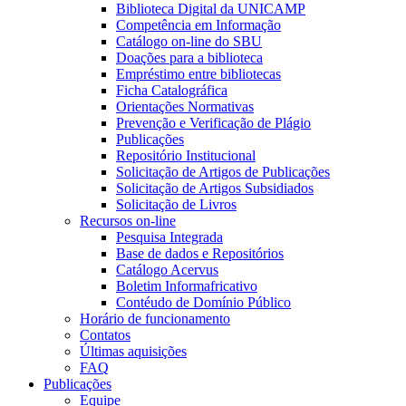
Biblioteca Digital da UNICAMP
Competência em Informação
Catálogo on-line do SBU
Doações para a biblioteca
Empréstimo entre bibliotecas
Ficha Catalográfica
Orientações Normativas
Prevenção e Verificação de Plágio
Publicações
Repositório Institucional
Solicitação de Artigos de Publicações
Solicitação de Artigos Subsidiados
Solicitação de Livros
Recursos on-line
Pesquisa Integrada
Base de dados e Repositórios
Catálogo Acervus
Boletim Informafricativo
Contéudo de Domínio Público
Horário de funcionamento
Contatos
Últimas aquisições
FAQ
Publicações
Equipe