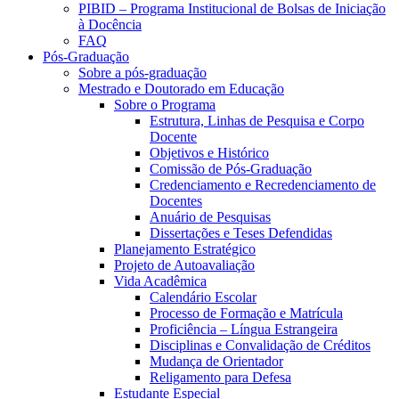
PIBID – Programa Institucional de Bolsas de Iniciação
à Docência
FAQ
Pós-Graduação
Sobre a pós-graduação
Mestrado e Doutorado em Educação
Sobre o Programa
Estrutura, Linhas de Pesquisa e Corpo
Docente
Objetivos e Histórico
Comissão de Pós-Graduação
Credenciamento e Recredenciamento de
Docentes
Anuário de Pesquisas
Dissertações e Teses Defendidas
Planejamento Estratégico
Projeto de Autoavaliação
Vida Acadêmica
Calendário Escolar
Processo de Formação e Matrícula
Proficiência – Língua Estrangeira
Disciplinas e Convalidação de Créditos
Mudança de Orientador
Religamento para Defesa
Estudante Especial