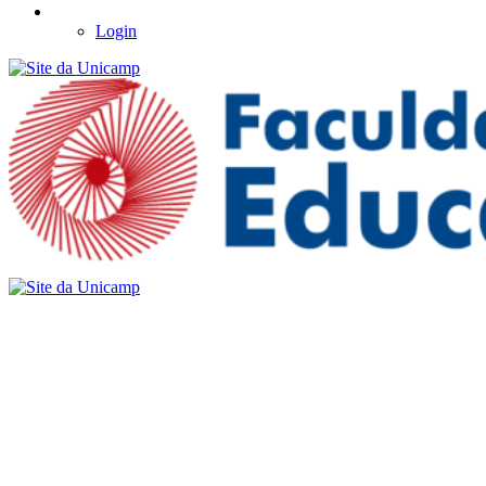
Login